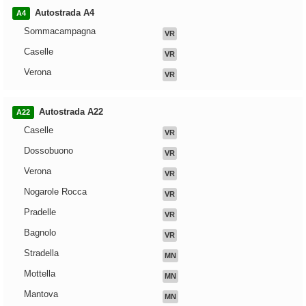
Autostrada A4
A4
Sommacampagna
VR
Caselle
VR
Verona
VR
Autostrada A22
A22
Caselle
VR
Dossobuono
VR
Verona
VR
Nogarole Rocca
VR
Pradelle
VR
Bagnolo
VR
Stradella
MN
Mottella
MN
Mantova
MN