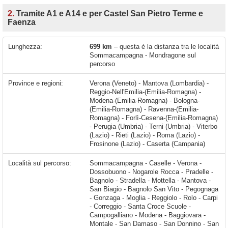
2.
Tramite A1 e A14 e per Castel San Pietro Terme e
Faenza
Lunghezza:
699 km
– questa è la distanza tra le località
Sommacampagna - Mondragone sul
percorso
Province e regioni:
Verona (Veneto) - Mantova (Lombardia) -
Reggio-Nell'Emilia-(Emilia-Romagna) -
Modena-(Emilia-Romagna) - Bologna-
(Emilia-Romagna) - Ravenna-(Emilia-
Romagna) - Forlì-Cesena-(Emilia-Romagna)
- Perugia (Umbria) - Terni (Umbria) - Viterbo
(Lazio) - Rieti (Lazio) - Roma (Lazio) -
Frosinone (Lazio) - Caserta (Campania)
Località sul percorso:
Sommacampagna - Caselle - Verona - Dossobuono - Nogarole Rocca - Pradelle - Bagnolo - Stradella - Mottella - Mantova - San Biagio - Bagnolo San Vito - Pegognaga - Gonzaga - Moglia - Reggiolo - Rolo - Carpi - Correggio - Santa Croce Scuole - Campogalliano - Modena - Baggiovara - Montale - San Damaso - San Donnino - San Vito di Spilamberto - Spilamberto - Valsamoggia - Calcara - Crespellano - Anzola dell'Emilia - Ponte Ronca - Casalecchio di Reno - Bologna - San Lazzaro di Savena - Villanova