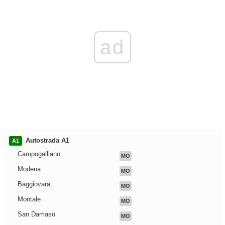
ad
Autostrada A1
A1
Campogalliano
MO
Modena
MO
Baggiovara
MO
Montale
MO
San Damaso
MO