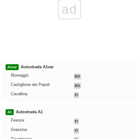
ad
Autostrada A1var
A1var
Rioveggio
BO
Castiglione dei Pepoli
BO
Cavallina
FI
Autostrada A1
A1
Firenze
FI
Grassina
FI
Tavarnuzze