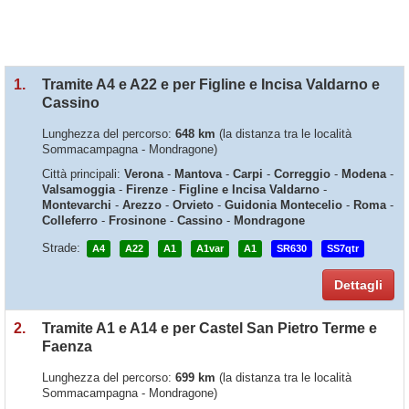
1.
Tramite A4 e A22 e per Figline e Incisa Valdarno e
Cassino
Lunghezza del percorso:
648 km
(la distanza tra le località
Sommacampagna - Mondragone)
Città principali:
Verona
-
Mantova
-
Carpi
-
Correggio
-
Modena
-
Valsamoggia
-
Firenze
-
Figline e Incisa Valdarno
-
Montevarchi
-
Arezzo
-
Orvieto
-
Guidonia Montecelio
-
Roma
-
Colleferro
-
Frosinone
-
Cassino
-
Mondragone
Strade:
A4
A22
A1
A1var
A1
SR630
SS7qtr
Dettagli
2.
Tramite A1 e A14 e per Castel San Pietro Terme e
Faenza
Lunghezza del percorso:
699 km
(la distanza tra le località
Sommacampagna - Mondragone)