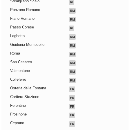
Stimigliano Scalo
RI
Ponzano Romano
RM
Fiano Romano
RM
Passo Corese
RI
Laghetto
RM
Guidonia Montecelio
RM
Roma
RM
San Cesareo
RM
Valmontone
RM
Colleferro
RM
Osteria della Fontana
FR
Cartiera-Stazione
FR
Ferentino
FR
Frosinone
FR
Ceprano
FR