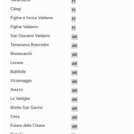
FI
Ciliegi
FI
Figline e Incisa Valdarno
FI
Figline Valdarno
FI
San Giovanni Valdarno
AR
Terranuova Bracciolini
AR
Montevarchi
AR
Levane
AR
Battifolle
AR
Viciomaggio
AR
Arezzo
AR
Le Vertighe
AR
Monte San Savino
AR
Cesa
AR
Foiano della Chiana
AR