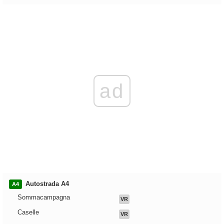
ad
Autostrada A4
A4
Sommacampagna
VR
Caselle
VR