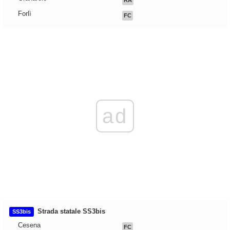
RA
Forlì
FC
ad
Strada statale SS3bis
SS3bis
Cesena
FC