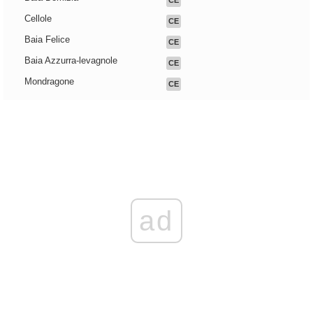
CE
Cellole
CE
Baia Felice
CE
Baia Azzurra-levagnole
CE
Mondragone
CE
ad