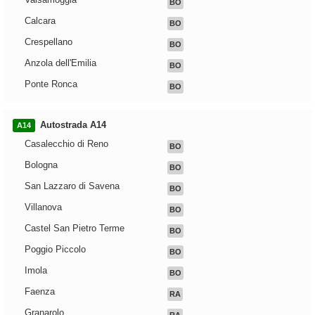
BO
Calcara
BO
Crespellano
BO
Anzola dell'Emilia
BO
Ponte Ronca
BO
Autostrada A14
A14
Casalecchio di Reno
BO
Bologna
BO
San Lazzaro di Savena
BO
Villanova
BO
Castel San Pietro Terme
BO
Poggio Piccolo
BO
Imola
BO
Faenza
RA
Granarolo