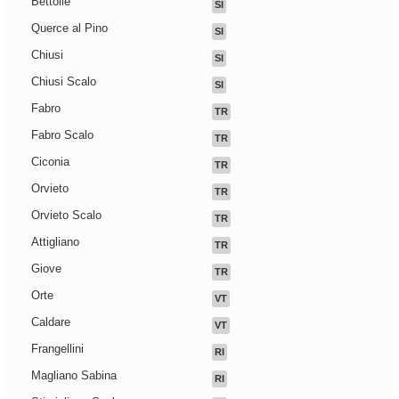
Bettolle
SI
Querce al Pino
SI
Chiusi
SI
Chiusi Scalo
SI
Fabro
TR
Fabro Scalo
TR
Ciconia
TR
Orvieto
TR
Orvieto Scalo
TR
Attigliano
TR
Giove
TR
Orte
VT
Caldare
VT
Frangellini
RI
Magliano Sabina
RI