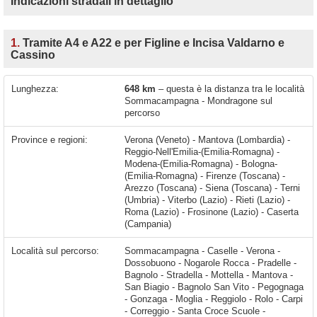
Indicazioni stradali in dettaglio
1.
Tramite A4 e A22 e per Figline e Incisa Valdarno e
Cassino
Lunghezza:
648 km
– questa è la distanza tra le località
Sommacampagna - Mondragone sul
percorso
Province e regioni:
Verona (Veneto) - Mantova (Lombardia) -
Reggio-Nell'Emilia-(Emilia-Romagna) -
Modena-(Emilia-Romagna) - Bologna-
(Emilia-Romagna) - Firenze (Toscana) -
Arezzo (Toscana) - Siena (Toscana) - Terni
(Umbria) - Viterbo (Lazio) - Rieti (Lazio) -
Roma (Lazio) - Frosinone (Lazio) - Caserta
(Campania)
Località sul percorso:
Sommacampagna - Caselle - Verona - Dossobuono - Nogarole Rocca - Pradelle - Bagnolo - Stradella - Mottella - Mantova - San Biagio - Bagnolo San Vito - Pegognaga - Gonzaga - Moglia - Reggiolo - Rolo - Carpi - Correggio - Santa Croce Scuole - Campogalliano - Modena - Baggiovara - Montale - San Damaso - San Donnino - San Vito di Spilamberto - Spilamberto - Valsamoggia - Calcara - Crespellano - Anzola dell'Emilia - Ponte Ronca - Zola Predosa - Rioveggio - Castiglione dei Pepoli - Cavallina