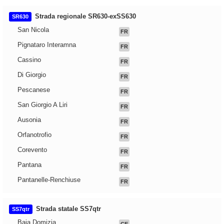
Strada regionale SR630-exSS630
SR630
San Nicola
FR
Pignataro Interamna
FR
Cassino
FR
Di Giorgio
FR
Pescanese
FR
San Giorgio A Liri
FR
Ausonia
FR
Orfanotrofio
FR
Corevento
FR
Pantana
FR
Pantanelle-Renchiuse
FR
Strada statale SS7qtr
SS7qtr
Baia Domizia