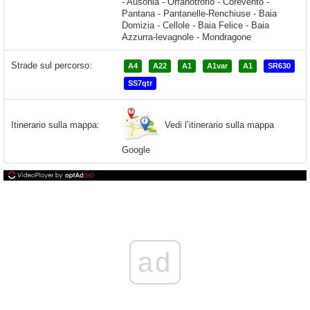
Strade sul percorso:
A4
A22
A1
A1var
A1
SR630
SS7qtr
Vedi l’itinerario sulla mappa
Itinerario sulla mappa:
Google
ad