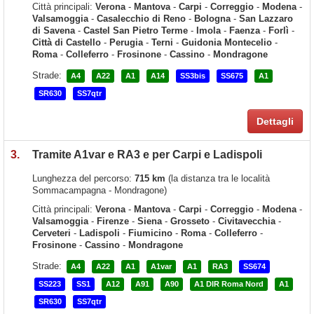
Città principali:
Verona
-
Mantova
-
Carpi
-
Correggio
-
Modena
-
Valsamoggia
-
Casalecchio di Reno
-
Bologna
-
San Lazzaro
di Savena
-
Castel San Pietro Terme
-
Imola
-
Faenza
-
Forlì
-
Città di Castello
-
Perugia
-
Terni
-
Guidonia Montecelio
-
Roma
-
Colleferro
-
Frosinone
-
Cassino
-
Mondragone
Strade:
A4
A22
A1
A14
SS3bis
SS675
A1
SR630
SS7qtr
Dettagli
3.
Tramite A1var e RA3 e per Carpi e Ladispoli
Lunghezza del percorso:
715 km
(la distanza tra le località
Sommacampagna - Mondragone)
Città principali:
Verona
-
Mantova
-
Carpi
-
Correggio
-
Modena
-
Valsamoggia
-
Firenze
-
Siena
-
Grosseto
-
Civitavecchia
-
Cerveteri
-
Ladispoli
-
Fiumicino
-
Roma
-
Colleferro
-
Frosinone
-
Cassino
-
Mondragone
Strade:
A4
A22
A1
A1var
A1
RA3
SS674
SS223
SS1
A12
A91
A90
A1 DIR Roma Nord
A1
SR630
SS7qtr