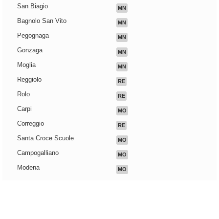
San Biagio
MN
Bagnolo San Vito
MN
Pegognaga
MN
Gonzaga
MN
Moglia
MN
Reggiolo
RE
Rolo
RE
Carpi
MO
Correggio
RE
Santa Croce Scuole
MO
Campogalliano
MO
Modena
MO