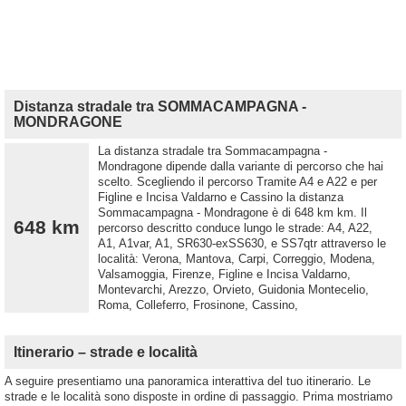
Distanza stradale tra SOMMACAMPAGNA -
MONDRAGONE
La distanza stradale tra Sommacampagna -
Mondragone dipende dalla variante di percorso che hai
scelto. Scegliendo il percorso Tramite A4 e A22 e per
Figline e Incisa Valdarno e Cassino la distanza
Sommacampagna - Mondragone è di 648 km km. Il
648 km
percorso descritto conduce lungo le strade: A4, A22,
A1, A1var, A1, SR630-exSS630, e SS7qtr attraverso le
località: Verona, Mantova, Carpi, Correggio, Modena,
Valsamoggia, Firenze, Figline e Incisa Valdarno,
Montevarchi, Arezzo, Orvieto, Guidonia Montecelio,
Roma, Colleferro, Frosinone, Cassino,
Itinerario – strade e località
A seguire presentiamo una panoramica interattiva del tuo itinerario. Le
strade e le località sono disposte in ordine di passaggio. Prima mostriamo