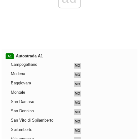
Autostrada A1
A1
Campogalliano
MO
Modena
MO
Baggiovara
MO
Montale
MO
San Damaso
MO
San Donnino
MO
San Vito di Spilamberto
MO
Spilamberto
MO
Valsamoggia