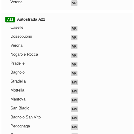
Verona
VR
Autostrada A22
A22
Caselle
VR
Dossobuono
VR
Verona
VR
Nogarole Rocca
VR
Pradelle
VR
Bagnolo
VR
Stradella
MN
Mottella
MN
Mantova
MN
San Biagio
MN
Bagnolo San Vito
MN
Pegognaga
MN