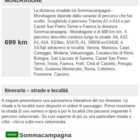
MONDRAGONE
La distanza stradale tra Sommacampagna -
Mondragone dipende dalla variante di percorso che hai
scelto. Scegliendo il percorso Tramite A1 e A14 e per
Castel San Pietro Terme e Faenza la distanza
Sommacampagna - Mondragone è di 699 km km. Il
percorso descritto conduce lungo le strade: A4, A22,
699 km
A1, A14, SS3bis, SS675, A1, SR630-exSS630, e
SS7qtr attraverso le località: Verona, Mantova, Carpi,
Correggio, Modena, Valsamoggia, Casalecchio di Reno,
Bologna, San Lazzaro di Savena, Castel San Pietro
Terme, Imola, Faenza, Forlì, Città di Castello, Perugia,
Terni, Guidonia Montecelio, Roma, Colleferro,
Frosinone, Cassino,
Itinerario – strade e località
A seguire presentiamo una panoramica interattiva del tuo itinerario. Le
strade e le località sono disposte in ordine di passaggio. Prima mostriamo
la strada (il suo numero e tipo) e poi le località che passerai seguendo il
percorso selezionato. Se vuoi saperne di più su una particolare strada o
città - clicca sulla voce selezionata.
Sommacampagna
Inizio