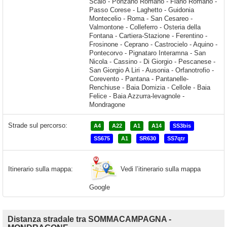
Strade sul percorso:
A4
A22
A1
A14
SS3bis
SS675
A1
SR630
SS7qtr
Vedi l’itinerario sulla mappa
Itinerario sulla mappa:
Google
Distanza stradale tra SOMMACAMPAGNA -