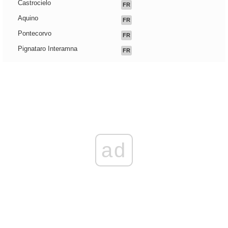
Castrocielo
FR
Aquino
FR
Pontecorvo
FR
Pignataro Interamna
FR
ad