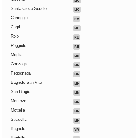
MO
Santa Croce Scuole
MO
Correggio
RE
Carpi
MO
Rolo
RE
Reggiolo
RE
Moglia
MN
Gonzaga
MN
Pegognaga
MN
Bagnolo San Vito
MN
San Biagio
MN
Mantova
MN
Mottella
MN
Stradella
MN
Bagnolo
VR
Pradelle