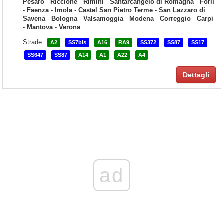
Pesaro
-
Riccione
-
Rimini
-
Santarcangelo di Romagna
-
Forlì
-
Faenza
-
Imola
-
Castel San Pietro Terme
-
San Lazzaro di
Savena
-
Bologna
-
Valsamoggia
-
Modena
-
Correggio
-
Carpi
-
Mantova
-
Verona
Strade:
A2
SS7bis
A16
RA9
SS372
SS87
SS17
SS647
SS87
A14
A1
A22
A4
Dettagli
ad