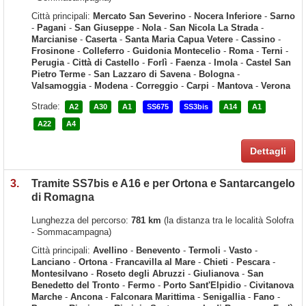
Città principali:
Mercato San Severino
-
Nocera Inferiore
-
Sarno
-
Pagani
-
San Giuseppe
-
Nola
-
San Nicola La Strada
-
Marcianise
-
Caserta
-
Santa Maria Capua Vetere
-
Cassino
-
Frosinone
-
Colleferro
-
Guidonia Montecelio
-
Roma
-
Terni
-
Perugia
-
Città di Castello
-
Forlì
-
Faenza
-
Imola
-
Castel San
Pietro Terme
-
San Lazzaro di Savena
-
Bologna
-
Valsamoggia
-
Modena
-
Correggio
-
Carpi
-
Mantova
-
Verona
Strade:
A2
A30
A1
SS675
SS3bis
A14
A1
A22
A4
Dettagli
3.
Tramite SS7bis e A16 e per Ortona e Santarcangelo
di Romagna
Lunghezza del percorso:
781 km
(la distanza tra le località Solofra
- Sommacampagna)
Città principali:
Avellino
-
Benevento
-
Termoli
-
Vasto
-
Lanciano
-
Ortona
-
Francavilla al Mare
-
Chieti
-
Pescara
-
Montesilvano
-
Roseto degli Abruzzi
-
Giulianova
-
San
Benedetto del Tronto
-
Fermo
-
Porto Sant'Elpidio
-
Civitanova
Marche
-
Ancona
-
Falconara Marittima
-
Senigallia
-
Fano
-