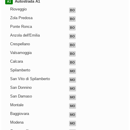
Autostrada A1
A1
Rioveggio
BO
Zola Predosa
BO
Ponte Ronca
BO
Anzola dell'Emilia
BO
Crespellano
BO
Valsamoggia
BO
Calcara
BO
Spilamberto
MO
San Vito di Spilamberto
MO
San Donnino
MO
San Damaso
MO
Montale
MO
Baggiovara
MO
Modena
MO