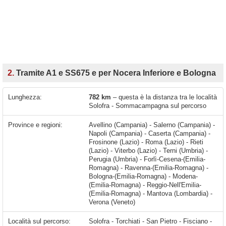
2.
Tramite A1 e SS675 e per Nocera Inferiore e Bologna
Lunghezza:
782 km
– questa è la distanza tra le località
Solofra - Sommacampagna sul percorso
Province e regioni:
Avellino (Campania) - Salerno (Campania) -
Napoli (Campania) - Caserta (Campania) -
Frosinone (Lazio) - Roma (Lazio) - Rieti
(Lazio) - Viterbo (Lazio) - Terni (Umbria) -
Perugia (Umbria) - Forlì-Cesena-(Emilia-
Romagna) - Ravenna-(Emilia-Romagna) -
Bologna-(Emilia-Romagna) - Modena-
(Emilia-Romagna) - Reggio-Nell'Emilia-
(Emilia-Romagna) - Mantova (Lombardia) -
Verona (Veneto)
Località sul percorso:
Solofra - Torchiati - San Pietro - Fisciano - Lancusi - Mercato San Severino - Oscato - Lanzara - Nocera Inferiore - Sarno - San Valentino Torio - Pagani - Striano - San Giuseppe - Palma Campania - San Gennaro Vesuviano - Nola - San Vitaliano - San Marco Evangelista - San Nicola La Strada - Marcianise - Caserta - Casagiove - Casapulla - San Prisco - Santa Maria Capua Vetere - Sant'Angelo In Formis - Capua - Vitulazio - Camigliano - Pastorano - Sparanise - Santa Lucia - Montano - Marzanello - San Cesario - San Vittore del Lazio