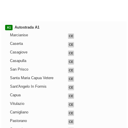
Autostrada A1
A1
Marcianise
CE
Caserta
CE
Casagiove
CE
Casapulla
CE
San Prisco
CE
Santa Maria Capua Vetere
CE
Sant'Angelo In Formis
CE
Capua
CE
Vitulazio
CE
Camigliano
CE
Pastorano
CE