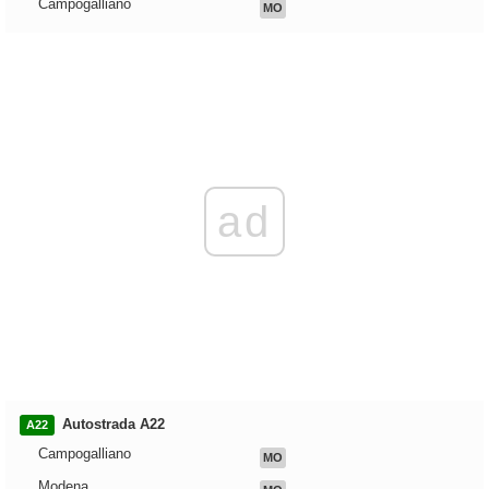
Campogalliano
MO
ad
Autostrada A22
A22
Campogalliano
MO
Modena