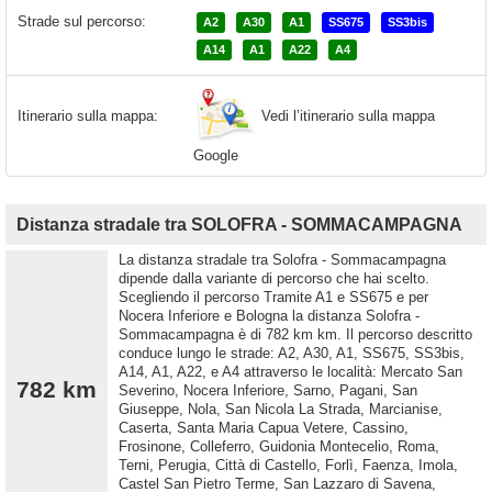
Strade sul percorso:
A2
A30
A1
SS675
SS3bis
A14
A1
A22
A4
Vedi l’itinerario sulla mappa
Itinerario sulla mappa:
Google
Distanza stradale tra SOLOFRA - SOMMACAMPAGNA
La distanza stradale tra Solofra - Sommacampagna
dipende dalla variante di percorso che hai scelto.
Scegliendo il percorso Tramite A1 e SS675 e per
Nocera Inferiore e Bologna la distanza Solofra -
Sommacampagna è di 782 km km. Il percorso descritto
conduce lungo le strade: A2, A30, A1, SS675, SS3bis,
A14, A1, A22, e A4 attraverso le località: Mercato San
782 km
Severino, Nocera Inferiore, Sarno, Pagani, San
Giuseppe, Nola, San Nicola La Strada, Marcianise,
Caserta, Santa Maria Capua Vetere, Cassino,
Frosinone, Colleferro, Guidonia Montecelio, Roma,
Terni, Perugia, Città di Castello, Forlì, Faenza, Imola,
Castel San Pietro Terme, San Lazzaro di Savena,