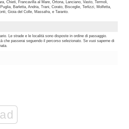
a, Chieti, Francavilla al Mare, Ortona, Lanciano, Vasto, Termoli,
glia, Barletta, Andria, Trani, Corato, Bisceglie, Terlizzi, Molfetta,
nti, Gioia del Colle, Massafra, e Taranto.
rio. Le strade e le località sono disposte in ordine di passaggio.
lità che passerai seguendo il percorso selezionato. Se vuoi saperne di
nata.
ad