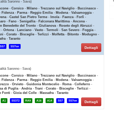
ocalità Saronno - Sava)
scone
-
Corsico
-
Milano
-
Trezzano sul Naviglio
-
Buccinasco
-
-
Fidenza
-
Parma
-
Reggio Emilia
-
Modena
-
Valsamoggia
-
vena
-
Castel San Pietro Terme
-
Imola
-
Faenza
-
Forlì
-
saro
-
Fano
-
Senigallia
-
Falconara Marittima
-
Ancona
-
n Benedetto del Tronto
-
Giulianova
-
Roseto degli Abruzzi
-
e
-
Ortona
-
Lanciano
-
Vasto
-
Termoli
-
San Severo
-
Foggia
-
ani
-
Corato
-
Bisceglie
-
Terlizzi
-
Molfetta
-
Bitonto
-
Modugno
-
afra
-
Taranto
SS7
SS7ter
Dettagli
ocalità Saronno - Sava)
scone
-
Corsico
-
Milano
-
Trezzano sul Naviglio
-
Buccinasco
-
-
Fidenza
-
Parma
-
Reggio Emilia
-
Modena
-
Valsamoggia
-
rezzo
-
Orvieto
-
Guidonia Montecelio
-
Roma
-
Colleferro
-
a di Puglia
-
Andria
-
Trani
-
Corato
-
Bisceglie
-
Terlizzi
-
e Fonti
-
Gioia del Colle
-
Massafra
-
Taranto
A1
SS372
RA9
A16
A14
SS7
SS7ter
Dettagli