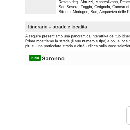
Roseto degli Abruzzi, Montesilvano, Pescar
San Severo, Foggia, Cerignola, Canosa di Pu
Bitonto, Modugno, Bari, Acquaviva delle Fo
Itinerario – strade e località
A seguire presentiamo una panoramica interattiva del tuo itinera
Prima mostriamo la strada (il suo numero e tipo) e poi le loca
più su una particolare strada o città - clicca sulla voce selezio
Saronno
Inizio