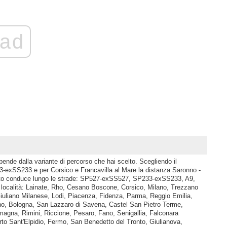
ad
pende dalla variante di percorso che hai scelto. Scegliendo il
exSS233 e per Corsico e Francavilla al Mare la distanza Saronno -
itto conduce lungo le strade: SP527-exSS527, SP233-exSS233, A9,
 località: Lainate, Rho, Cesano Boscone, Corsico, Milano, Trezzano
iuliano Milanese, Lodi, Piacenza, Fidenza, Parma, Reggio Emilia,
o, Bologna, San Lazzaro di Savena, Castel San Pietro Terme,
magna, Rimini, Riccione, Pesaro, Fano, Senigallia, Falconara
to Sant'Elpidio, Fermo, San Benedetto del Tronto, Giulianova,