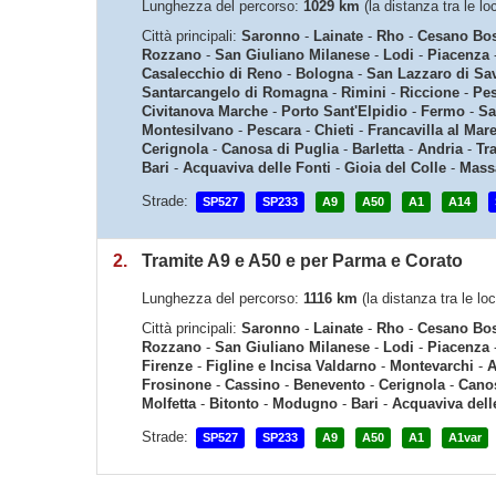
Lunghezza del percorso:
1029 km
(la distanza tra le l
Città principali:
Saronno
-
Lainate
-
Rho
-
Cesano Bo
Rozzano
-
San Giuliano Milanese
-
Lodi
-
Piacenza
Casalecchio di Reno
-
Bologna
-
San Lazzaro di Sa
Santarcangelo di Romagna
-
Rimini
-
Riccione
-
Pe
Civitanova Marche
-
Porto Sant'Elpidio
-
Fermo
-
Sa
Montesilvano
-
Pescara
-
Chieti
-
Francavilla al Mar
Cerignola
-
Canosa di Puglia
-
Barletta
-
Andria
-
Tr
Bari
-
Acquaviva delle Fonti
-
Gioia del Colle
-
Mass
Strade:
SP527
SP233
A9
A50
A1
A14
2.
Tramite A9 e A50 e per Parma e Corato
Lunghezza del percorso:
1116 km
(la distanza tra le l
Città principali:
Saronno
-
Lainate
-
Rho
-
Cesano Bo
Rozzano
-
San Giuliano Milanese
-
Lodi
-
Piacenza
Firenze
-
Figline e Incisa Valdarno
-
Montevarchi
-
A
Frosinone
-
Cassino
-
Benevento
-
Cerignola
-
Canos
Molfetta
-
Bitonto
-
Modugno
-
Bari
-
Acquaviva dell
Strade:
SP527
SP233
A9
A50
A1
A1var