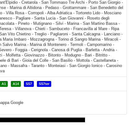
A1
A14
SS7
SS7ter
a mappa Google