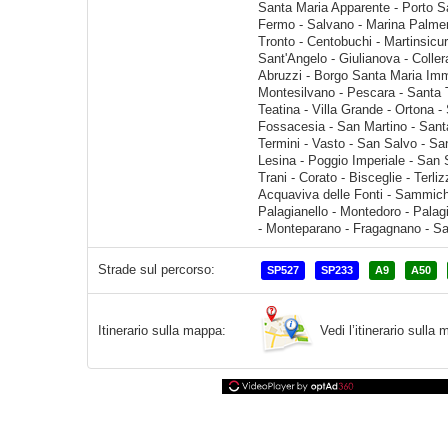
Strade sul percorso:
SP527
SP233
A9
A50
Vedi l’itinerario sull
Itinerario sulla mappa: