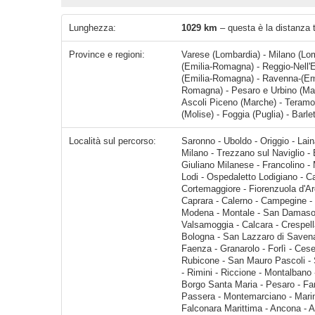
Lunghezza:
1029 km
– questa è la distanza 
Province e regioni:
Varese (Lombardia) - Milano (Lo
(Emilia-Romagna) - Reggio-Nell'
(Emilia-Romagna) - Ravenna-(Emi
Romagna) - Pesaro e Urbino (Mar
Ascoli Piceno (Marche) - Teramo
(Molise) - Foggia (Puglia) - Barlet
Località sul percorso:
Saronno - Uboldo - Origgio - Lainate - Rho - Pero - Settimo Milanese - Cesano Boscone - Corsico - Milano - Trezzano sul Naviglio - Buccinasco - Assago - Rozzano - 