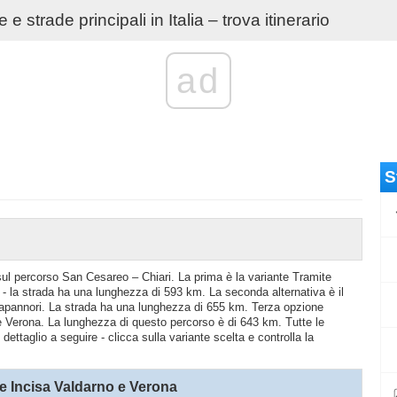
e strade principali in Italia – trova itinerario
ad
S
o sul percorso San Cesareo – Chiari. La prima è la variante Tramite
 la strada ha una lunghezza di 593 km. La seconda alternativa è il
Capannori. La strada ha una lunghezza di 655 km. Terza opzione
e Verona. La lunghezza di questo percorso è di 643 km. Tutte le
ettaglio a seguire - clicca sulla variante scelta e controlla la
e Incisa Valdarno e Verona