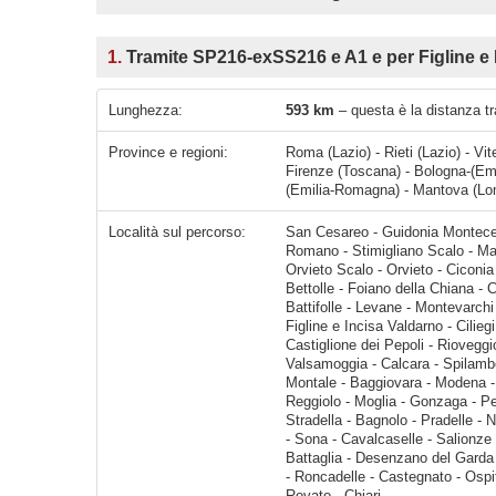
1.
Tramite SP216-exSS216 e A1 e per Figline e 
Lunghezza:
593 km
– questa è la distanza tr
Province e regioni:
Roma (Lazio) - Rieti (Lazio) - Vi
Firenze (Toscana) - Bologna-(Em
(Emilia-Romagna) - Mantova (Lom
Località sul percorso:
San Cesareo - Guidonia Montecelio - Laghetto - Roma - Passo Corese - Fiano Romano - Ponzano Romano - Stimigliano Scalo - Magliano Sabina - Frangellini - Caldare - Orte - Giove - At