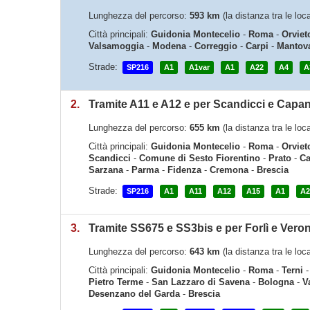
Lunghezza del percorso:
593 km
(la distanza tra le loc
Città principali:
Guidonia Montecelio
-
Roma
-
Orviet
Valsamoggia
-
Modena
-
Correggio
-
Carpi
-
Mantov
Strade:
SP216
A1
A1var
A1
A22
A4
A
2.
Tramite A11 e A12 e per Scandicci e Capa
Lunghezza del percorso:
655 km
(la distanza tra le loc
Città principali:
Guidonia Montecelio
-
Roma
-
Orviet
Scandicci
-
Comune di Sesto Fiorentino
-
Prato
-
Ca
Sarzana
-
Parma
-
Fidenza
-
Cremona
-
Brescia
Strade:
SP216
A1
A11
A12
A15
A1
A2
3.
Tramite SS675 e SS3bis e per Forlì e Vero
Lunghezza del percorso:
643 km
(la distanza tra le loc
Città principali:
Guidonia Montecelio
-
Roma
-
Terni
Pietro Terme
-
San Lazzaro di Savena
-
Bologna
-
V
Desenzano del Garda
-
Brescia