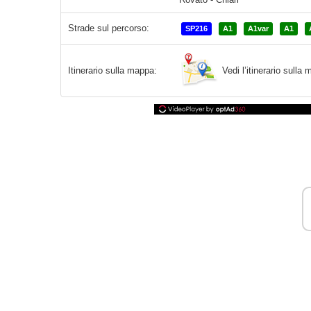
Strade sul percorso:
SP216
A1
A1var
A1
Vedi l’itinerario sull
Itinerario sulla mappa: