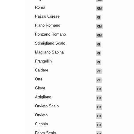
Roma
RM
Passo Corese
RI
Fiano Romano
RM
Ponzano Romano
RM
Stimigliano Scalo
RI
Magliano Sabina
RI
Frangellini
RI
Caldare
VT
Orte
VT
Giove
TR
Attigliano
TR
Orvieto Scalo
TR
Orvieto
TR
Ciconia
TR
Fabro Scalo
TR