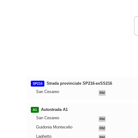
Strada provinciale SP216-exSS216
SP216
San Cesareo
RM
Autostrada A1
A1
San Cesareo
RM
Guidonia Montecelio
RM
Laghetto
RM