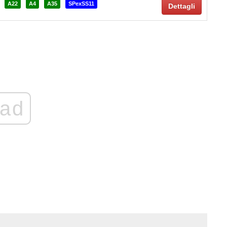
A22
A4
A35
SPexSS11
Dettagli
ad