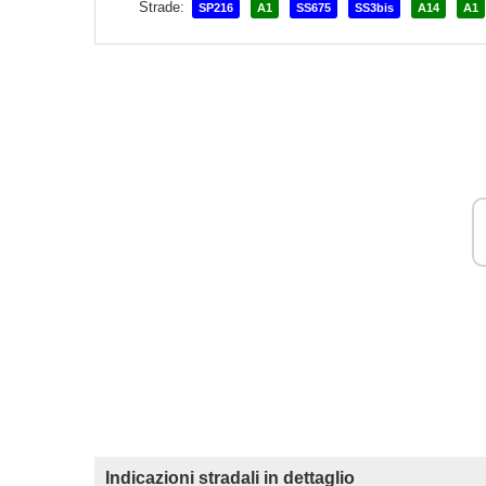
Strade:
SP216
A1
SS675
SS3bis
A14
A1
Indicazioni stradali in dettaglio