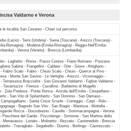
Incisa Valdarno e Verona
a le località San Cesareo - Chiari sul percorso
terbo (Lazio) - Terni (Umbria) - Siena (Toscana) - Arezzo (Toscana) -
ilia-Romagna) - Modena-(Emilia-Romagna) - Reggio-Nell'Emilia-
bardia) - Verona (Veneto) - Brescia (Lombardia)
tigliano - Orvieto Scalo - Orvieto - Ciconia - Fabro Scalo - Fabro - Chiusi Scalo - Chiusi - Querce al Pino - Bettolle - Foiano della Chiana - Cesa - Monte San Savino - Le Vertighe - Arezzo - Viciomaggio - Battifolle - Levane - Montevarchi - Terranuova Bracciolini - San Giovanni Valdarno - Figline Valdarno - Figline e Incisa Valdarno - Ciliegi - Tavarnuzze