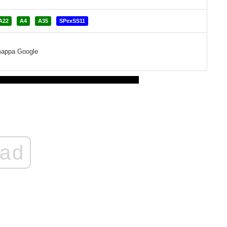
A22
A4
A35
SPexSS11
a mappa Google
ad