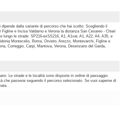
 dipende dalla variante di percorso che hai scelto. Scegliendo il
igline e Incisa Valdarno e Verona la distanza San Cesareo - Chiari
ce lungo le strade: SP216-exSS216, A1, A1var, A1, A22, A4, A35, e
donia Montecelio, Roma, Orvieto, Arezzo, Montevarchi, Figline e
ena, Correggio, Carpi, Mantova, Verona, Desenzano del Garda,
rio. Le strade e le località sono disposte in ordine di passaggio.
lità che passerai seguendo il percorso selezionato. Se vuoi saperne di
nata.