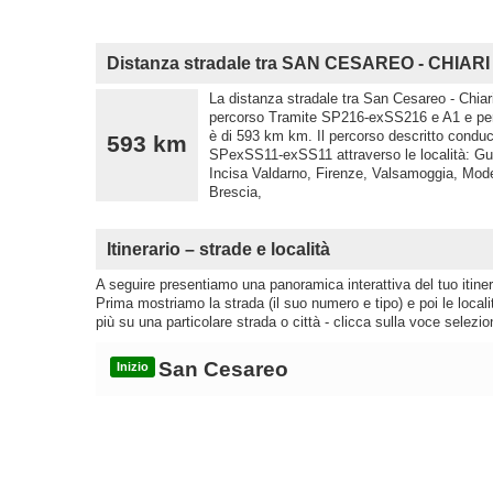
Distanza stradale tra SAN CESAREO - CHIARI
La distanza stradale tra San Cesareo - Chiari
percorso Tramite SP216-exSS216 e A1 e per F
è di 593 km km. Il percorso descritto condu
593 km
SPexSS11-exSS11 attraverso le località: Gui
Incisa Valdarno, Firenze, Valsamoggia, Mod
Brescia,
Itinerario – strade e località
A seguire presentiamo una panoramica interattiva del tuo itinera
Prima mostriamo la strada (il suo numero e tipo) e poi le loca
più su una particolare strada o città - clicca sulla voce selezio
San Cesareo
Inizio