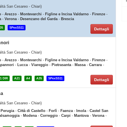
alità San Cesareo - Chiari)
o
-
Arezzo
-
Montevarchi
-
Figline e Incisa Valdarno
-
Firenze
-
a
-
Verona
-
Desenzano del Garda
-
Brescia
35
SPexSS11
Dettagli
nnori
alità San Cesareo - Chiari)
o
-
Arezzo
-
Montevarchi
-
Figline e Incisa Valdarno
-
Firenze
-
pannori
-
Lucca
-
Viareggio
-
Pietrasanta
-
Massa
-
Carrara
-
1 DIR
A21
A4
A35
SPexSS11
Dettagli
na
alità San Cesareo - Chiari)
-
Perugia
-
Città di Castello
-
Forlì
-
Faenza
-
Imola
-
Castel San
alsamoggia
-
Modena
-
Correggio
-
Carpi
-
Mantova
-
Verona
-