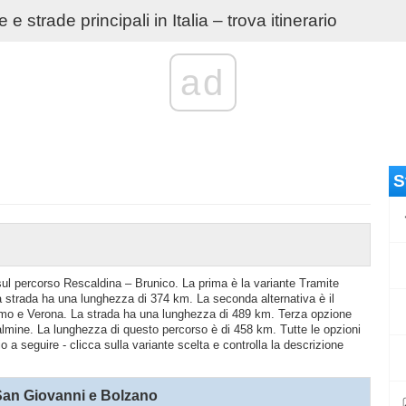
e strade principali in Italia – trova itinerario
ad
S
o sul percorso Rescaldina – Brunico. La prima è la variante Tramite
strada ha una lunghezza di 374 km. La seconda alternativa è il
samo e Verona. La strada ha una lunghezza di 489 km. Terza opzione
lmine. La lunghezza di questo percorso è di 458 km. Tutte le opzioni
o a seguire - clicca sulla variante scelta e controlla la descrizione
San Giovanni e Bolzano