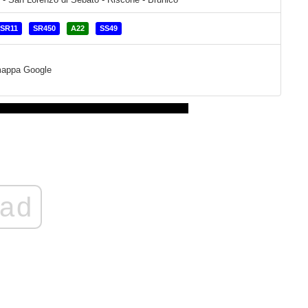
SR11
SR450
A22
SS49
a mappa Google
ad