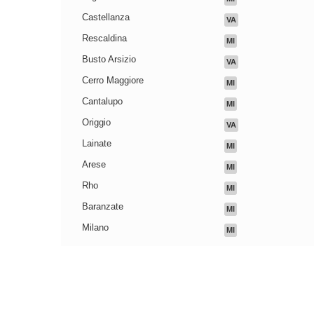
Castellanza
VA
Rescaldina
MI
Busto Arsizio
VA
Cerro Maggiore
MI
Cantalupo
MI
Origgio
VA
Lainate
MI
Arese
MI
Rho
MI
Baranzate
MI
Milano
MI