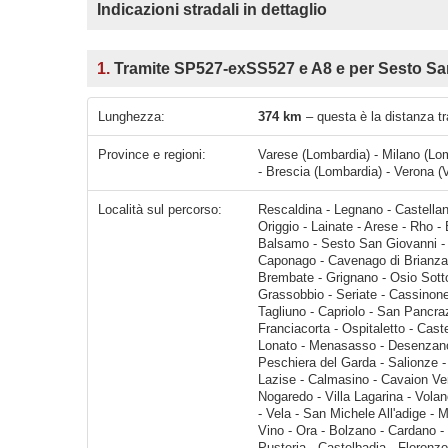
Indicazioni stradali in dettaglio
1.
Tramite SP527-exSS527 e A8 e per Sesto Sa
Lunghezza:
374 km
– questa è la distanza tr
Province e regioni:
Varese (Lombardia) - Milano (Lo
- Brescia (Lombardia) - Verona (V
Località sul percorso:
Rescaldina - Legnano - Castellanza - Rescaldina - Busto Arsizio - Cerro Maggiore - Cantalupo - Origgio - Lainate - Arese - Rho - Baranzate - Milano - Cormano - Cusano