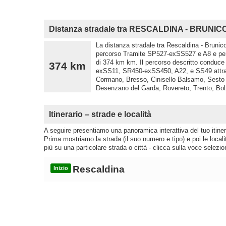
Distanza stradale tra RESCALDINA - BRUNIC
La distanza stradale tra Rescaldina - Brunico
percorso Tramite SP527-exSS527 e A8 e per 
di 374 km km. Il percorso descritto condu
374 km
exSS11, SR450-exSS450, A22, e SS49 attraver
Cormano, Bresso, Cinisello Balsamo, Sesto 
Desenzano del Garda, Rovereto, Trento, Bo
Itinerario – strade e località
A seguire presentiamo una panoramica interattiva del tuo itinera
Prima mostriamo la strada (il suo numero e tipo) e poi le loca
più su una particolare strada o città - clicca sulla voce selezio
Rescaldina
Inizio