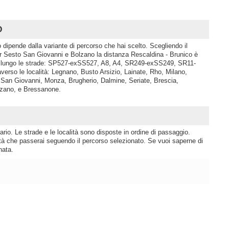
O
 dipende dalla variante di percorso che hai scelto. Scegliendo il
Sesto San Giovanni e Bolzano la distanza Rescaldina - Brunico è
ce lungo le strade: SP527-exSS527, A8, A4, SR249-exSS249, SR11-
so le località: Legnano, Busto Arsizio, Lainate, Rho, Milano,
San Giovanni, Monza, Brugherio, Dalmine, Seriate, Brescia,
lzano, e Bressanone.
rio. Le strade e le località sono disposte in ordine di passaggio.
lità che passerai seguendo il percorso selezionato. Se vuoi saperne di
nata.