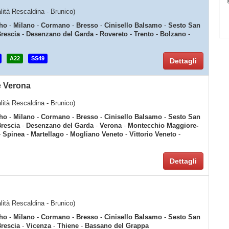
alità Rescaldina - Brunico)
ho
-
Milano
-
Cormano
-
Bresso
-
Cinisello Balsamo
-
Sesto San
rescia
-
Desenzano del Garda
-
Rovereto
-
Trento
-
Bolzano
-
A22
SS49
Dettagli
e Verona
alità Rescaldina - Brunico)
ho
-
Milano
-
Cormano
-
Bresso
-
Cinisello Balsamo
-
Sesto San
rescia
-
Desenzano del Garda
-
Verona
-
Montecchio Maggiore-
-
Spinea
-
Martellago
-
Mogliano Veneto
-
Vittorio Veneto
-
Dettagli
alità Rescaldina - Brunico)
ho
-
Milano
-
Cormano
-
Bresso
-
Cinisello Balsamo
-
Sesto San
rescia
-
Vicenza
-
Thiene
-
Bassano del Grappa