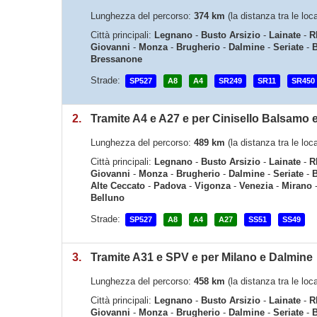
Lunghezza del percorso:
374 km
(la distanza tra le loc
Città principali:
Legnano
-
Busto Arsizio
-
Lainate
-
R
Giovanni
-
Monza
-
Brugherio
-
Dalmine
-
Seriate
-
B
Bressanone
Strade:
SP527
A8
A4
SR249
SR11
SR450
2.
Tramite A4 e A27 e per Cinisello Balsamo 
Lunghezza del percorso:
489 km
(la distanza tra le loc
Città principali:
Legnano
-
Busto Arsizio
-
Lainate
-
R
Giovanni
-
Monza
-
Brugherio
-
Dalmine
-
Seriate
-
B
Alte Ceccato
-
Padova
-
Vigonza
-
Venezia
-
Mirano
Belluno
Strade:
SP527
A8
A4
A27
SS51
SS49
3.
Tramite A31 e SPV e per Milano e Dalmine
Lunghezza del percorso:
458 km
(la distanza tra le loc
Città principali:
Legnano
-
Busto Arsizio
-
Lainate
-
R
Giovanni
-
Monza
-
Brugherio
-
Dalmine
-
Seriate
-
B