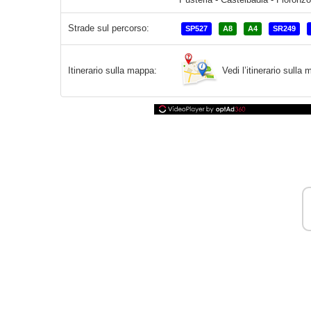
Strade sul percorso:
SP527
A8
A4
SR249
Vedi l’itinerario sull
Itinerario sulla mappa: