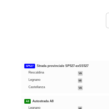
Strada provinciale SP527-exSS527
SP527
Rescaldina
VA
Legnano
MI
Castellanza
VA
Autostrada A8
A8
Legnano
MI