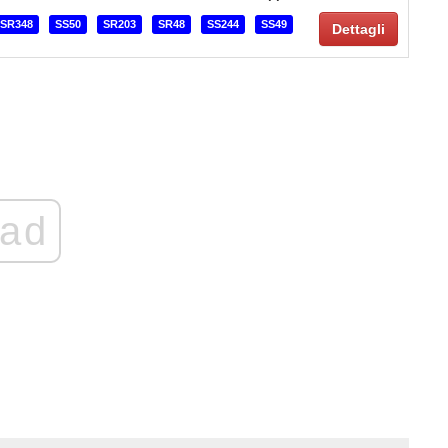
SR348
SS50
SR203
SR48
SS244
SS49
Dettagli
ad