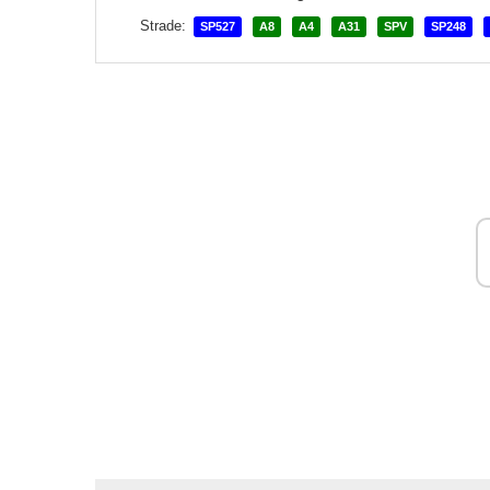
Strade:
SP527
A8
A4
A31
SPV
SP248