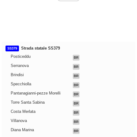
Strada statale SS379
SS379
Posticeddu
BR
Serranova
BR
Brindisi
BR
Specchiolla
BR
Pantanagianni-pezze Morelli
BR
Torre Santa Sabina
BR
Costa Merlata
BR
Villanova
BR
Diana Marina
BR