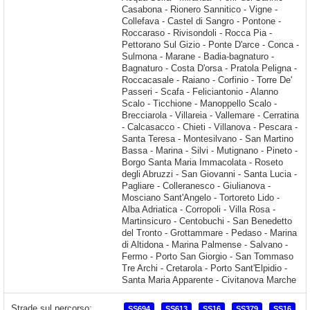
Strade sul percorso:
SS694
SS613
SS16
SS379
SS16