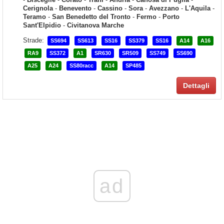
Cerignola
-
Benevento
-
Cassino
-
Sora
-
Avezzano
-
L'Aquila
-
Teramo
-
San Benedetto del Tronto
-
Fermo
-
Porto
Sant'Elpidio
-
Civitanova Marche
Strade:
SS694
SS613
SS16
SS379
SS16
A14
A16
RA9
SS372
A1
SR630
SR509
SS749
SS690
A25
A24
SS80racc
A14
SP485
Dettagli
ad