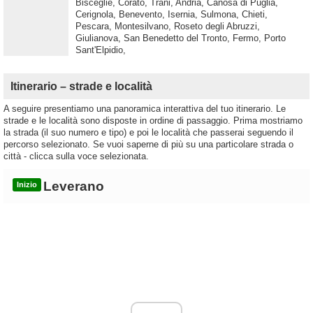
Bisceglie, Corato, Trani, Andria, Canosa di Puglia,
Cerignola, Benevento, Isernia, Sulmona, Chieti,
Pescara, Montesilvano, Roseto degli Abruzzi,
Giulianova, San Benedetto del Tronto, Fermo, Porto
Sant'Elpidio,
Itinerario – strade e località
A seguire presentiamo una panoramica interattiva del tuo itinerario. Le
strade e le località sono disposte in ordine di passaggio. Prima mostriamo
la strada (il suo numero e tipo) e poi le località che passerai seguendo il
percorso selezionato. Se vuoi saperne di più su una particolare strada o
città - clicca sulla voce selezionata.
Leverano
Inizio