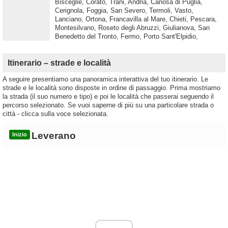
Bisceglie, Corato, Trani, Andria, Canosa di Puglia,
Cerignola, Foggia, San Severo, Termoli, Vasto,
Lanciano, Ortona, Francavilla al Mare, Chieti, Pescara,
Montesilvano, Roseto degli Abruzzi, Giulianova, San
Benedetto del Tronto, Fermo, Porto Sant'Elpidio,
Itinerario – strade e località
A seguire presentiamo una panoramica interattiva del tuo itinerario. Le
strade e le località sono disposte in ordine di passaggio. Prima mostriamo
la strada (il suo numero e tipo) e poi le località che passerai seguendo il
percorso selezionato. Se vuoi saperne di più su una particolare strada o
città - clicca sulla voce selezionata.
Leverano
Inizio