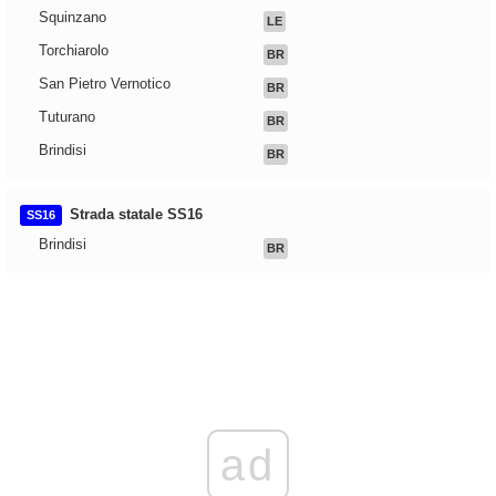
Squinzano
LE
Torchiarolo
BR
San Pietro Vernotico
BR
Tuturano
BR
Brindisi
BR
Strada statale SS16
SS16
Brindisi
BR
ad