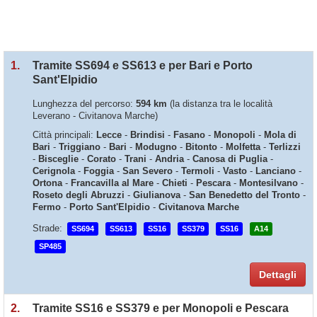
1.
Tramite SS694 e SS613 e per Bari e Porto
Sant'Elpidio
Lunghezza del percorso:
594 km
(la distanza tra le località
Leverano - Civitanova Marche)
Città principali:
Lecce
-
Brindisi
-
Fasano
-
Monopoli
-
Mola di
Bari
-
Triggiano
-
Bari
-
Modugno
-
Bitonto
-
Molfetta
-
Terlizzi
-
Bisceglie
-
Corato
-
Trani
-
Andria
-
Canosa di Puglia
-
Cerignola
-
Foggia
-
San Severo
-
Termoli
-
Vasto
-
Lanciano
-
Ortona
-
Francavilla al Mare
-
Chieti
-
Pescara
-
Montesilvano
-
Roseto degli Abruzzi
-
Giulianova
-
San Benedetto del Tronto
-
Fermo
-
Porto Sant'Elpidio
-
Civitanova Marche
Strade:
SS694
SS613
SS16
SS379
SS16
A14
SP485
Dettagli
2.
Tramite SS16 e SS379 e per Monopoli e Pescara