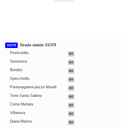
Strada statale SS379
SS379
Posticeddu
BR
Serranova
BR
Brindisi
BR
Specchiolla
BR
Pantanagianni-pezze Morelli
BR
Torre Santa Sabina
BR
Costa Merlata
BR
Villanova
BR
Diana Marina
BR