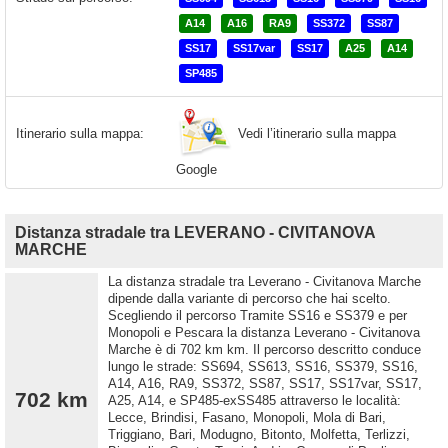
A14
A16
RA9
SS372
SS87
SS17
SS17var
SS17
A25
A14
SP485
Vedi l’itinerario sulla mappa
Itinerario sulla mappa:
Google
Distanza stradale tra LEVERANO - CIVITANOVA
MARCHE
La distanza stradale tra Leverano - Civitanova Marche
dipende dalla variante di percorso che hai scelto.
Scegliendo il percorso Tramite SS16 e SS379 e per
Monopoli e Pescara la distanza Leverano - Civitanova
Marche è di 702 km km. Il percorso descritto conduce
lungo le strade: SS694, SS613, SS16, SS379, SS16,
A14, A16, RA9, SS372, SS87, SS17, SS17var, SS17,
702 km
A25, A14, e SP485-exSS485 attraverso le località:
Lecce, Brindisi, Fasano, Monopoli, Mola di Bari,
Triggiano, Bari, Modugno, Bitonto, Molfetta, Terlizzi,