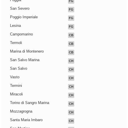
FG
San Severo
FG
Poggio Imperiale
FG
Lesina
FG
Campomarino
CB
Termoli
CB
Marina di Montenero
CB
San Salvo Marina
CH
San Salvo
CH
Vasto
CH
Termini
CH
Miracoli
CH
Torino di Sangro Marina
CH
Mozzagrogna
CH
Santa Maria Imbaro
CH