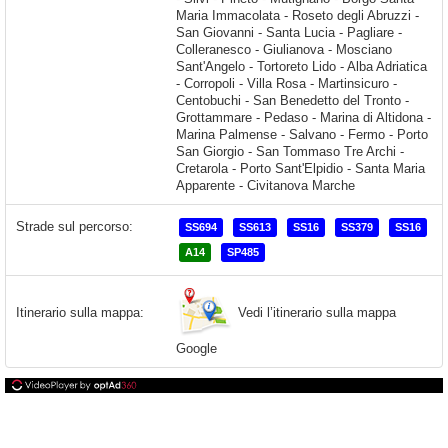
Strade sul percorso:
SS694
SS613
SS16
SS379
SS16
A14
SP485
Vedi l’itinerario sulla mappa
Itinerario sulla mappa:
Google