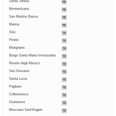
Santa Teresa
PE
Montesilvano
PE
San Martino Bassa
PE
Marina
PE
Silvi
TE
Pineto
TE
Mutignano
TE
Borgo Santa Maria Immacolata
TE
Roseto degli Abruzzi
TE
San Giovanni
TE
Santa Lucia
TE
Pagliare
TE
Colleranesco
TE
Giulianova
TE
Mosciano Sant'Angelo
TE