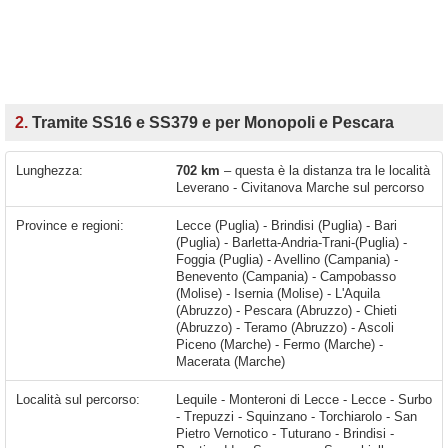
2.
Tramite SS16 e SS379 e per Monopoli e Pescara
Lunghezza:
702 km
– questa è la distanza tra le località
Leverano - Civitanova Marche sul percorso
Province e regioni:
Lecce (Puglia) - Brindisi (Puglia) - Bari
(Puglia) - Barletta-Andria-Trani-(Puglia) -
Foggia (Puglia) - Avellino (Campania) -
Benevento (Campania) - Campobasso
(Molise) - Isernia (Molise) - L'Aquila
(Abruzzo) - Pescara (Abruzzo) - Chieti
(Abruzzo) - Teramo (Abruzzo) - Ascoli
Piceno (Marche) - Fermo (Marche) -
Macerata (Marche)
Località sul percorso:
Lequile - Monteroni di Lecce - Lecce - Surbo - Trepuzzi - Squinzano - Torchiarolo - San Pietro Vernotico - Tuturano - Brindisi - Posticeddu - Serranova - Specchiolla - Pantanagianni-pezze Morelli - Torre Santa Sabina - Costa Merlata - Villanova - Diana Marina - Monticelli - Rosa Marina - Pilone - Torre Canne - Fasano - Lamalunga - Sant'Antonio D'ascula - L'assunta - Capitolo - Monopoli - Polignano a Mare - San Vito - Cozze - Mola di Bari - Torre A Mare - San Giorgio - Triggiano - Bari - Modugno