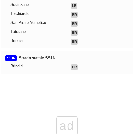
Squinzano
LE
Torchiarolo
BR
San Pietro Vernotico
BR
Tuturano
BR
Brindisi
BR
Strada statale SS16
SS16
Brindisi
BR
ad