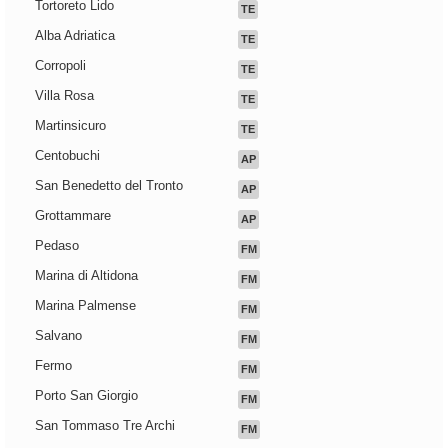
Tortoreto Lido
TE
Alba Adriatica
TE
Corropoli
TE
Villa Rosa
TE
Martinsicuro
TE
Centobuchi
AP
San Benedetto del Tronto
AP
Grottammare
AP
Pedaso
FM
Marina di Altidona
FM
Marina Palmense
FM
Salvano
FM
Fermo
FM
Porto San Giorgio
FM
San Tommaso Tre Archi
FM