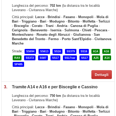
Lunghezza del percorso:
702 km
(la distanza tra le località
Leverano - Civitanova Marche)
Città principali:
Lecce
-
Brindisi
-
Fasano
-
Monopoli
-
Mola di
Bari
-
Triggiano
-
Bari
-
Modugno
-
Bitonto
-
Molfetta
-
Terlizzi
-
Bisceglie
-
Corato
-
Trani
-
Andria
-
Canosa di Puglia
-
Cerignola
-
Benevento
-
Isernia
-
Sulmona
-
Chieti
-
Pescara
-
Montesilvano
-
Roseto degli Abruzzi
-
Giulianova
-
San
Benedetto del Tronto
-
Fermo
-
Porto Sant'Elpidio
-
Civitanova
Marche
Strade:
SS694
SS613
SS16
SS379
SS16
A14
A16
RA9
SS372
SS87
SS17
SS17var
SS17
A25
A14
SP485
Dettagli
3.
Tramite A14 e A16 e per Bisceglie e Cassino
Lunghezza del percorso:
750 km
(la distanza tra le località
Leverano - Civitanova Marche)
Città principali:
Lecce
-
Brindisi
-
Fasano
-
Monopoli
-
Mola di
Bari
-
Triggiano
-
Bari
-
Modugno
-
Bitonto
-
Molfetta
-
Terlizzi
-
Bisceglie
-
Corato
-
Trani
-
Andria
-
Canosa di Puglia
-