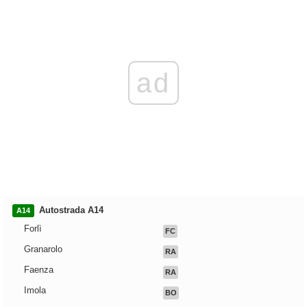
ad
Autostrada A14
A14
Forlì
FC
Granarolo
RA
Faenza
RA
Imola
BO