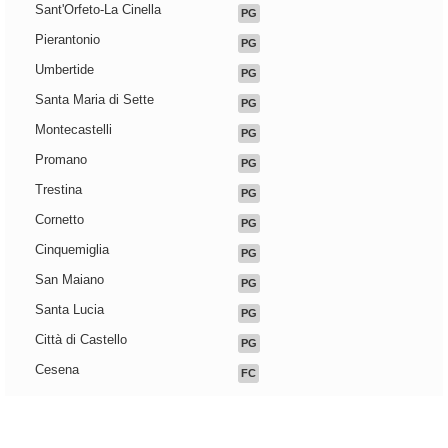
Sant'Orfeto-La Cinella
PG
Pierantonio
PG
Umbertide
PG
Santa Maria di Sette
PG
Montecastelli
PG
Promano
PG
Trestina
PG
Cornetto
PG
Cinquemiglia
PG
San Maiano
PG
Santa Lucia
PG
Città di Castello
PG
Cesena
FC