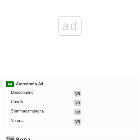
ad
Autostrada A4
A4
Dossobuono
VR
Caselle
VR
Sommacampagna
VR
Verona
VR
Sona
Fine