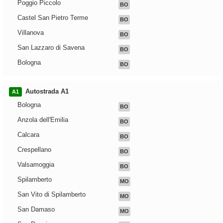
Poggio Piccolo
BO
Castel San Pietro Terme
BO
Villanova
BO
San Lazzaro di Savena
BO
Bologna
BO
Autostrada A1
A1
Bologna
BO
Anzola dell'Emilia
BO
Calcara
BO
Crespellano
BO
Valsamoggia
BO
Spilamberto
MO
San Vito di Spilamberto
MO
San Damaso
MO