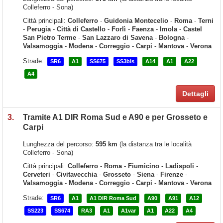
Colleferro - Sona)
Città principali:
Colleferro
-
Guidonia Montecelio
-
Roma
-
Terni
-
Perugia
-
Città di Castello
-
Forlì
-
Faenza
-
Imola
-
Castel
San Pietro Terme
-
San Lazzaro di Savena
-
Bologna
-
Valsamoggia
-
Modena
-
Correggio
-
Carpi
-
Mantova
-
Verona
Strade:
SR6
A1
SS675
SS3bis
A14
A1
A22
A4
Dettagli
3.
Tramite A1 DIR Roma Sud e A90 e per Grosseto e
Carpi
Lunghezza del percorso:
595 km
(la distanza tra le località
Colleferro - Sona)
Città principali:
Colleferro
-
Roma
-
Fiumicino
-
Ladispoli
-
Cerveteri
-
Civitavecchia
-
Grosseto
-
Siena
-
Firenze
-
Valsamoggia
-
Modena
-
Correggio
-
Carpi
-
Mantova
-
Verona
Strade:
SR6
A1
A1 DIR Roma Sud
A90
A91
A12
SS223
SS674
RA3
A1
A1var
A1
A22
A4