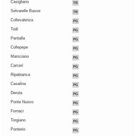
Casigliano
TR
Selvarelle Basse
TR
Collevalenza
PG
Todi
PG
Pantalla
PG
Collepepe
PG
Marsciano
PG
Carceri
PG
Ripabianca
PG
Casalina
PG
Deruta
PG
Ponte Nuovo
PG
Fornaci
PG
Torgiano
PG
Ponterio
PG