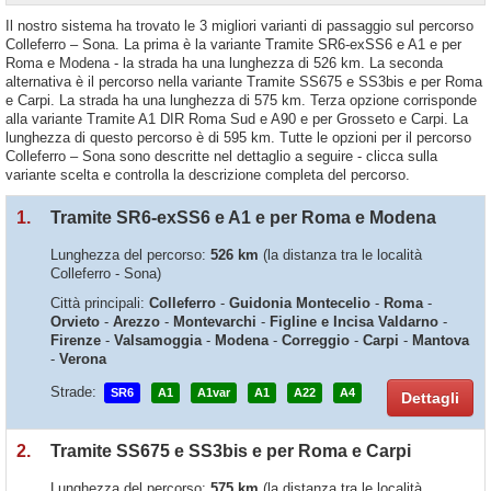
Il nostro sistema ha trovato le 3 migliori varianti di passaggio sul percorso
Colleferro – Sona. La prima è la variante Tramite SR6-exSS6 e A1 e per
Roma e Modena - la strada ha una lunghezza di 526 km. La seconda
alternativa è il percorso nella variante Tramite SS675 e SS3bis e per Roma
e Carpi. La strada ha una lunghezza di 575 km. Terza opzione corrisponde
alla variante Tramite A1 DIR Roma Sud e A90 e per Grosseto e Carpi. La
lunghezza di questo percorso è di 595 km. Tutte le opzioni per il percorso
Colleferro – Sona sono descritte nel dettaglio a seguire - clicca sulla
variante scelta e controlla la descrizione completa del percorso.
1.
Tramite SR6-exSS6 e A1 e per Roma e Modena
Lunghezza del percorso:
526 km
(la distanza tra le località
Colleferro - Sona)
Città principali:
Colleferro
-
Guidonia Montecelio
-
Roma
-
Orvieto
-
Arezzo
-
Montevarchi
-
Figline e Incisa Valdarno
-
Firenze
-
Valsamoggia
-
Modena
-
Correggio
-
Carpi
-
Mantova
-
Verona
Strade:
SR6
A1
A1var
A1
A22
A4
Dettagli
2.
Tramite SS675 e SS3bis e per Roma e Carpi
Lunghezza del percorso:
575 km
(la distanza tra le località