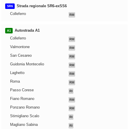
Strada regionale SR6-exSS6
SR6
Colleferro
RM
Autostrada A1
A1
Colleferro
RM
Valmontone
RM
San Cesareo
RM
Guidonia Montecelio
RM
Laghetto
RM
Roma
RM
Passo Corese
RI
Fiano Romano
RM
Ponzano Romano
RM
Stimigliano Scalo
RI
Magliano Sabina
RI