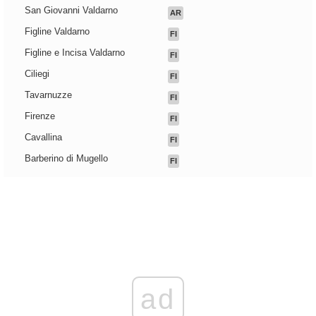
San Giovanni Valdarno
AR
Figline Valdarno
FI
Figline e Incisa Valdarno
FI
Ciliegi
FI
Tavarnuzze
FI
Firenze
FI
Cavallina
FI
Barberino di Mugello
FI
ad