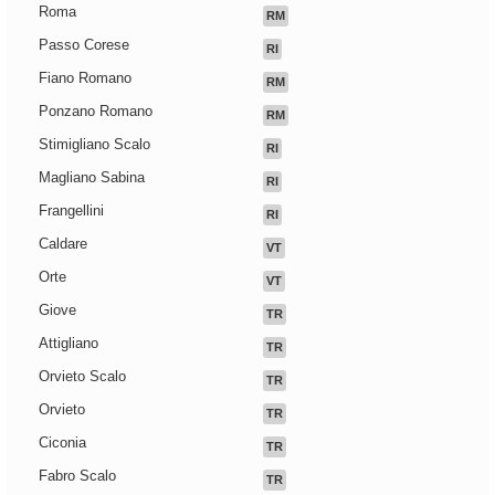
Roma
RM
Passo Corese
RI
Fiano Romano
RM
Ponzano Romano
RM
Stimigliano Scalo
RI
Magliano Sabina
RI
Frangellini
RI
Caldare
VT
Orte
VT
Giove
TR
Attigliano
TR
Orvieto Scalo
TR
Orvieto
TR
Ciconia
TR
Fabro Scalo
TR