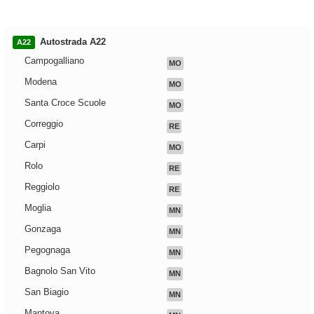
Autostrada A22
A22
Campogalliano
MO
Modena
MO
Santa Croce Scuole
MO
Correggio
RE
Carpi
MO
Rolo
RE
Reggiolo
RE
Moglia
MN
Gonzaga
MN
Pegognaga
MN
Bagnolo San Vito
MN
San Biagio
MN
Mantova