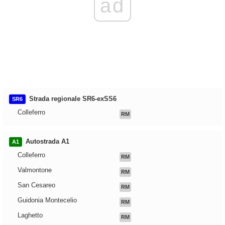
ad
Strada regionale SR6-exSS6
SR6
Colleferro
RM
Autostrada A1
A1
Colleferro
RM
Valmontone
RM
San Cesareo
RM
Guidonia Montecelio
RM
Laghetto
RM