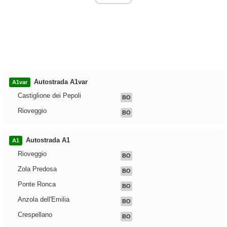
Autostrada A1var
A1var
Castiglione dei Pepoli
BO
Rioveggio
BO
Autostrada A1
A1
Rioveggio
BO
Zola Predosa
BO
Ponte Ronca
BO
Anzola dell'Emilia
BO
Crespellano
BO