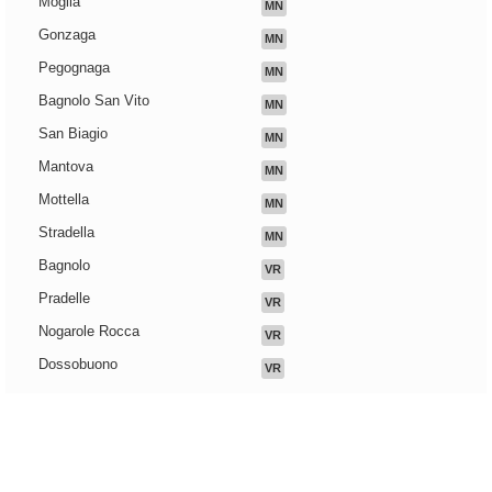
Moglia
MN
Gonzaga
MN
Pegognaga
MN
Bagnolo San Vito
MN
San Biagio
MN
Mantova
MN
Mottella
MN
Stradella
MN
Bagnolo
VR
Pradelle
VR
Nogarole Rocca
VR
Dossobuono
VR