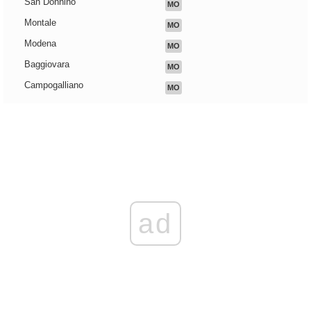
San Donnino
MO
Montale
MO
Modena
MO
Baggiovara
MO
Campogalliano
MO
ad