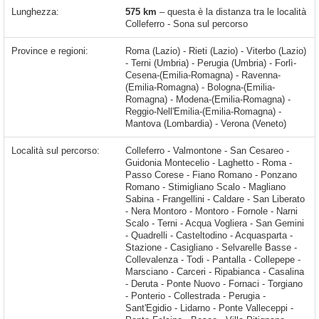
Lunghezza:
575 km
– questa è la distanza tra le località
Colleferro - Sona sul percorso
Province e regioni:
Roma (Lazio) - Rieti (Lazio) - Viterbo (Lazio)
- Terni (Umbria) - Perugia (Umbria) - Forlì-
Cesena-(Emilia-Romagna) - Ravenna-
(Emilia-Romagna) - Bologna-(Emilia-
Romagna) - Modena-(Emilia-Romagna) -
Reggio-Nell'Emilia-(Emilia-Romagna) -
Mantova (Lombardia) - Verona (Veneto)
Località sul percorso:
Colleferro - Valmontone - San Cesareo - Guidonia Montecelio - Laghetto - Roma - Passo Corese - Fiano Romano - Ponzano Romano - Stimigliano Scalo - Magliano Sabina - Frangellini - Caldare - San Liberato - Nera Montoro - Montoro - Fornole - Narni Scalo - Terni - Acqua Vogliera - San Gemini - Quadrelli - Casteltodino - Acquasparta - Stazione - Casigliano - Selvarelle Basse - Collevalenza - Todi - Pantalla - Collepepe - Marsciano - Carceri - Ripabianca - Casalina - Deruta - Ponte Nuovo - Fornaci