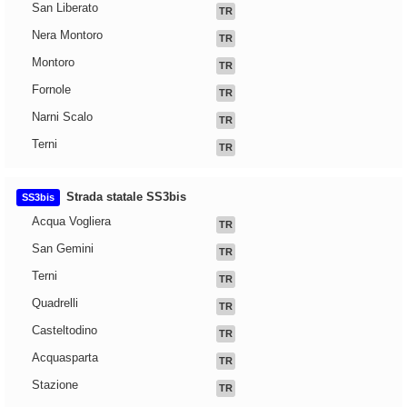
San Liberato
TR
Nera Montoro
TR
Montoro
TR
Fornole
TR
Narni Scalo
TR
Terni
TR
Strada statale SS3bis
SS3bis
Acqua Vogliera
TR
San Gemini
TR
Terni
TR
Quadrelli
TR
Casteltodino
TR
Acquasparta
TR
Stazione
TR