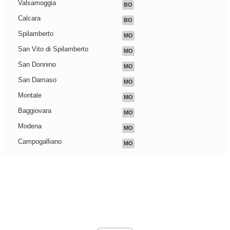
Valsamoggia
BO
Calcara
BO
Spilamberto
MO
San Vito di Spilamberto
MO
San Donnino
MO
San Damaso
MO
Montale
MO
Baggiovara
MO
Modena
MO
Campogalliano
MO