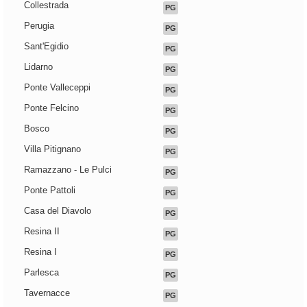
Collestrada
PG
Perugia
PG
Sant'Egidio
PG
Lidarno
PG
Ponte Valleceppi
PG
Ponte Felcino
PG
Bosco
PG
Villa Pitignano
PG
Ramazzano - Le Pulci
PG
Ponte Pattoli
PG
Casa del Diavolo
PG
Resina II
PG
Resina I
PG
Parlesca
PG
Tavernacce
PG