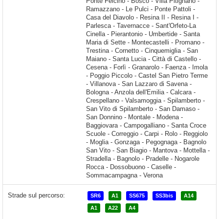
Strade sul percorso:
SR6
A1
SS675
SS3bis
A14
A1
A22
A4