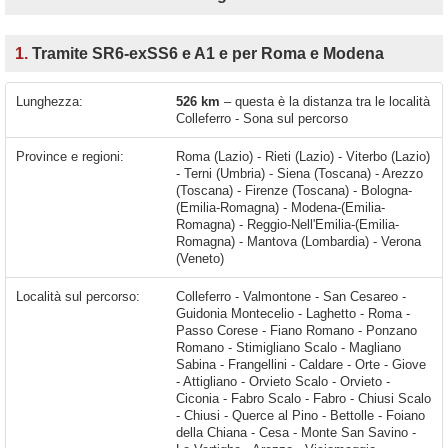
1.
Tramite SR6-exSS6 e A1 e per Roma e Modena
Lunghezza:
526 km
– questa è la distanza tra le località
Colleferro - Sona sul percorso
Province e regioni:
Roma (Lazio) - Rieti (Lazio) - Viterbo (Lazio)
- Terni (Umbria) - Siena (Toscana) - Arezzo
(Toscana) - Firenze (Toscana) - Bologna-
(Emilia-Romagna) - Modena-(Emilia-
Romagna) - Reggio-Nell'Emilia-(Emilia-
Romagna) - Mantova (Lombardia) - Verona
(Veneto)
Località sul percorso:
Colleferro - Valmontone - San Cesareo - Guidonia Montecelio - Laghetto - Roma - Passo Corese - Fiano Romano - Ponzano Romano - Stimigliano Scalo - Magliano Sabina - Frangellini - Caldare - Orte - Giove - Attigliano - Orvieto Scalo - Orvieto - Ciconia - Fabro Scalo - Fabro - Chiusi Scalo - Chiusi - Querce al Pino - Bettolle - Foiano della Chiana - Cesa - Monte San Savino - Le Vertighe - Arezzo - Viciomaggio - Battifolle - Levane - Montevarchi - Terranuova Bracciolini - San Giovanni Valdarno - Figline Valdarno - Figline e Incisa Valdarno