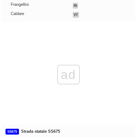
Frangellini
RI
Caldare
VT
ad
Strada statale SS675
SS675