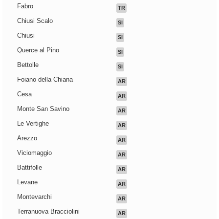
Fabro
TR
Chiusi Scalo
SI
Chiusi
SI
Querce al Pino
SI
Bettolle
SI
Foiano della Chiana
AR
Cesa
AR
Monte San Savino
AR
Le Vertighe
AR
Arezzo
AR
Viciomaggio
AR
Battifolle
AR
Levane
AR
Montevarchi
AR
Terranuova Bracciolini
AR