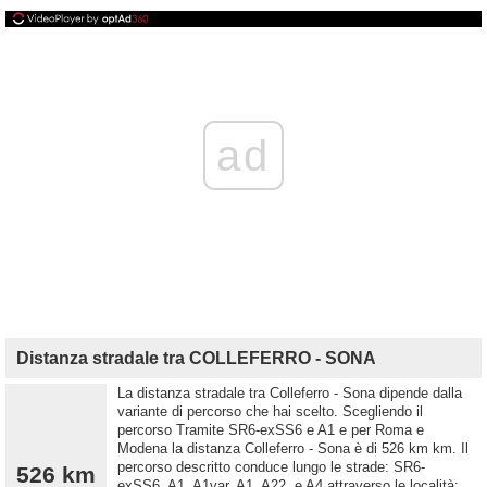
ad
Distanza stradale tra COLLEFERRO - SONA
La distanza stradale tra Colleferro - Sona dipende dalla
variante di percorso che hai scelto. Scegliendo il
percorso Tramite SR6-exSS6 e A1 e per Roma e
Modena la distanza Colleferro - Sona è di 526 km km. Il
percorso descritto conduce lungo le strade: SR6-
526 km
exSS6, A1, A1var, A1, A22, e A4 attraverso le località: