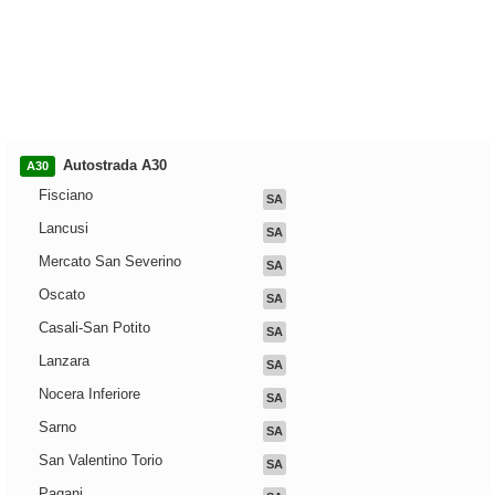
Autostrada A30
A30
Fisciano
SA
Lancusi
SA
Mercato San Severino
SA
Oscato
SA
Casali-San Potito
SA
Lanzara
SA
Nocera Inferiore
SA
Sarno
SA
San Valentino Torio
SA
Pagani