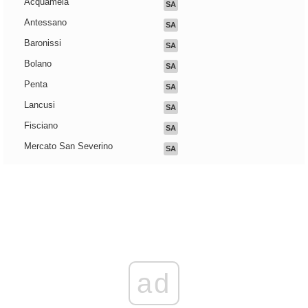
Acquamela
SA
Antessano
SA
Baronissi
SA
Bolano
SA
Penta
SA
Lancusi
SA
Fisciano
SA
Mercato San Severino
SA
ad