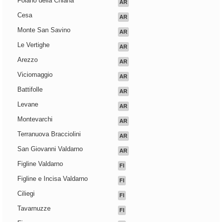
Foiano della Chiana
AR
Cesa
AR
Monte San Savino
AR
Le Vertighe
AR
Arezzo
AR
Viciomaggio
AR
Battifolle
AR
Levane
AR
Montevarchi
AR
Terranuova Bracciolini
AR
San Giovanni Valdarno
AR
Figline Valdarno
FI
Figline e Incisa Valdarno
FI
Ciliegi
FI
Tavarnuzze
FI