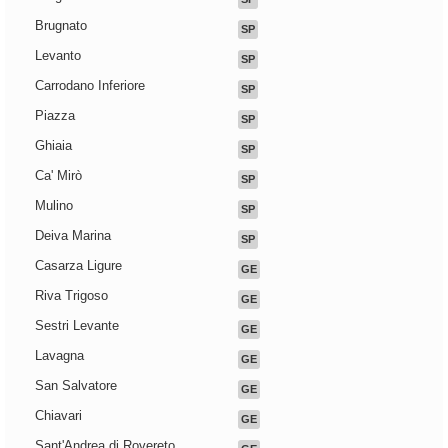
Brugnato
SP
Levanto
SP
Carrodano Inferiore
SP
Piazza
SP
Ghiaia
SP
Ca' Mirò
SP
Mulino
SP
Deiva Marina
SP
Casarza Ligure
GE
Riva Trigoso
GE
Sestri Levante
GE
Lavagna
GE
San Salvatore
GE
Chiavari
GE
Sant'Andrea di Rovereto