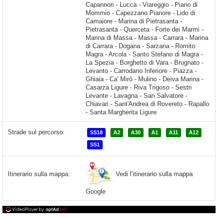
Strade sul percorso:
SS18
A2
A30
A1
A11
A12
SS1
Vedi l’itinerario sulla mappa
Itinerario sulla mappa:
Google