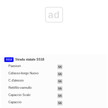
ad
Strada statale SS18
SS18
Paestum
SA
Cafasso-borgo Nuovo
SA
C.d'alessio
SA
Rettifilo-vannullo
SA
Capaccio Scalo
SA
Capaccio
SA