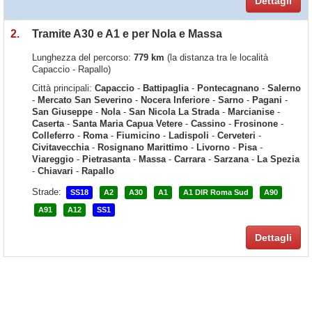
Dettagli
2.
Tramite A30 e A1 e per Nola e Massa
Lunghezza del percorso:
779 km
(la distanza tra le località
Capaccio - Rapallo)
Città principali:
Capaccio
-
Battipaglia
-
Pontecagnano
-
Salerno
-
Mercato San Severino
-
Nocera Inferiore
-
Sarno
-
Pagani
-
San Giuseppe
-
Nola
-
San Nicola La Strada
-
Marcianise
-
Caserta
-
Santa Maria Capua Vetere
-
Cassino
-
Frosinone
-
Colleferro
-
Roma
-
Fiumicino
-
Ladispoli
-
Cerveteri
-
Civitavecchia
-
Rosignano Marittimo
-
Livorno
-
Pisa
-
Viareggio
-
Pietrasanta
-
Massa
-
Carrara
-
Sarzana
-
La Spezia
-
Chiavari
-
Rapallo
Strade:
SS18
A2
A30
A1
A1 DIR Roma Sud
A90
A91
A12
SS1
Dettagli