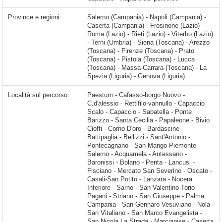
Province e regioni:
Salerno (Campania) - Napoli (Campania) -
Caserta (Campania) - Frosinone (Lazio) -
Roma (Lazio) - Rieti (Lazio) - Viterbo (Lazio)
- Terni (Umbria) - Siena (Toscana) - Arezzo
(Toscana) - Firenze (Toscana) - Prato
(Toscana) - Pistoia (Toscana) - Lucca
(Toscana) - Massa-Carrara-(Toscana) - La
Spezia (Liguria) - Genova (Liguria)
Località sul percorso:
Paestum - Cafasso-borgo Nuovo - C.d'alessio - Rettifilo-vannullo - Capaccio Scalo - Capaccio - Sabatella - Ponte Barizzo - Santa Cecilia - Papaleone - Bivio Cioffi - Corno D'oro - Bardascine - Battipaglia - Bellizzi - Sant'Antonio - Pontecagnano - San Mango Piemonte - Salerno - Acquamela - Antessano - Baronissi - Bolano - Penta - Lancusi - Fisciano - Mercato San Severino - Oscato - Casali-San Potito - Lanzara - Nocera Inferiore - Sarno - San Valentino Torio - Pagani - Striano - San Giuseppe - Palma Campania