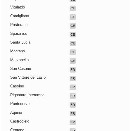
Vitulazio
CE
Camigliano
CE
Pastorano
CE
Sparanise
CE
Santa Lucia
CE
Montano
CE
Marzanello
CE
San Cesario
FR
San Vittore del Lazio
FR
Cassino
FR
Pignataro Interamna
FR
Pontecorvo
FR
Aquino
FR
Castrocielo
FR
Ceprano