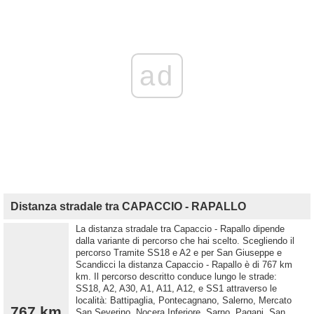
ad
Distanza stradale tra CAPACCIO - RAPALLO
La distanza stradale tra Capaccio - Rapallo dipende
dalla variante di percorso che hai scelto. Scegliendo il
percorso Tramite SS18 e A2 e per San Giuseppe e
Scandicci la distanza Capaccio - Rapallo è di 767 km
km. Il percorso descritto conduce lungo le strade:
SS18, A2, A30, A1, A11, A12, e SS1 attraverso le
località: Battipaglia, Pontecagnano, Salerno, Mercato
767 km
San Severino, Nocera Inferiore, Sarno, Pagani, San