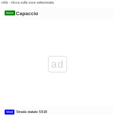
città - clicca sulla voce selezionata.
Capaccio
Inizio
ad
Strada statale SS18
SS18