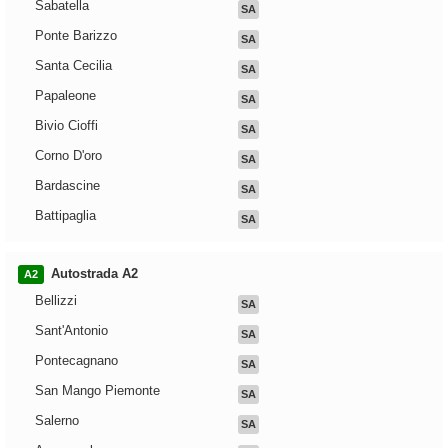
Sabatella
SA
Ponte Barizzo
SA
Santa Cecilia
SA
Papaleone
SA
Bivio Cioffi
SA
Corno D'oro
SA
Bardascine
SA
Battipaglia
SA
Autostrada A2
A2
Bellizzi
SA
Sant'Antonio
SA
Pontecagnano
SA
San Mango Piemonte
SA
Salerno
SA