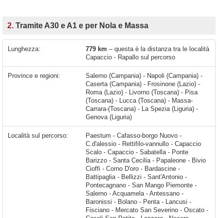
2.
Tramite A30 e A1 e per Nola e Massa
Lunghezza:
779 km
– questa è la distanza tra le località
Capaccio - Rapallo sul percorso
Province e regioni:
Salerno (Campania) - Napoli (Campania) -
Caserta (Campania) - Frosinone (Lazio) -
Roma (Lazio) - Livorno (Toscana) - Pisa
(Toscana) - Lucca (Toscana) - Massa-
Carrara-(Toscana) - La Spezia (Liguria) -
Genova (Liguria)
Località sul percorso:
Paestum - Cafasso-borgo Nuovo - C.d'alessio - Rettifilo-vannullo - Capaccio Scalo - Capaccio - Sabatella - Ponte Barizzo - Santa Cecilia - Papaleone - Bivio Cioffi - Corno D'oro - Bardascine - Battipaglia - Bellizzi - Sant'Antonio - Pontecagnano - San Mango Piemonte - Salerno - Acquamela - Antessano - Baronissi - Bolano - Penta - Lancusi - Fisciano - Mercato San Severino - Oscato - Casali-San Potito - Lanzara - Nocera Inferiore - Sarno - San Valentino Torio - Pagani - Striano - San Giuseppe - Palma Campania