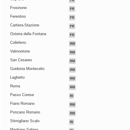
FR
Frosinone
FR
Ferentino
FR
Cartiera-Stazione
FR
Osteria della Fontana
FR
Colleferro
RM
Valmontone
RM
San Cesareo
RM
Guidonia Montecelio
RM
Laghetto
RM
Roma
RM
Passo Corese
RI
Fiano Romano
RM
Ponzano Romano
RM
Stimigliano Scalo
RI
Magliano Sabina