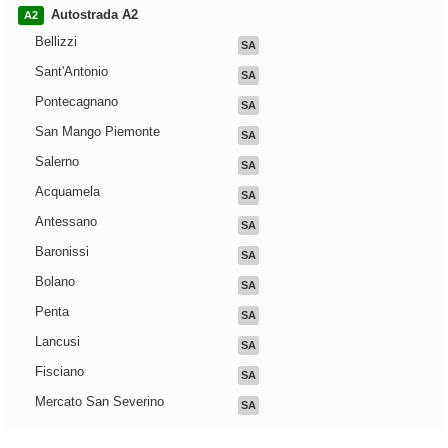
Autostrada A2
A2
Bellizzi
SA
Sant'Antonio
SA
Pontecagnano
SA
San Mango Piemonte
SA
Salerno
SA
Acquamela
SA
Antessano
SA
Baronissi
SA
Bolano
SA
Penta
SA
Lancusi
SA
Fisciano
SA
Mercato San Severino
SA