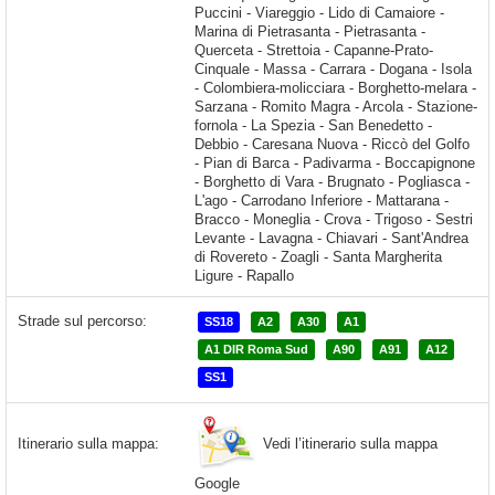
Strade sul percorso:
SS18
A2
A30
A1
A1 DIR Roma Sud
A90
A91
A12
SS1
Vedi l’itinerario sulla mappa
Itinerario sulla mappa:
Google