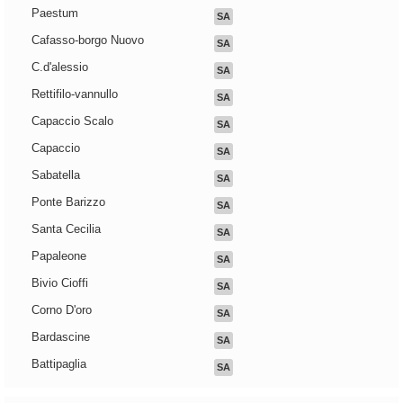
Paestum
SA
Cafasso-borgo Nuovo
SA
C.d'alessio
SA
Rettifilo-vannullo
SA
Capaccio Scalo
SA
Capaccio
SA
Sabatella
SA
Ponte Barizzo
SA
Santa Cecilia
SA
Papaleone
SA
Bivio Cioffi
SA
Corno D'oro
SA
Bardascine
SA
Battipaglia
SA