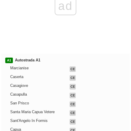
ad
Autostrada A1
A1
Marcianise
CE
Caserta
CE
Casagiove
CE
Casapulla
CE
San Prisco
CE
Santa Maria Capua Vetere
CE
Sant'Angelo In Formis
CE
Capua
CE