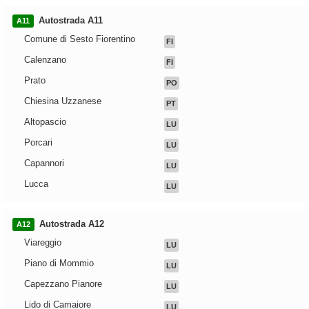
Autostrada A11
A11
Comune di Sesto Fiorentino
FI
Calenzano
FI
Prato
PO
Chiesina Uzzanese
PT
Altopascio
LU
Porcari
LU
Capannori
LU
Lucca
LU
Autostrada A12
A12
Viareggio
LU
Piano di Mommio
LU
Capezzano Pianore
LU
Lido di Camaiore
LU