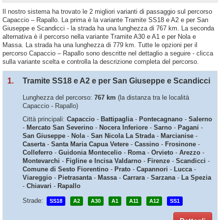
Il nostro sistema ha trovato le 2 migliori varianti di passaggio sul percorso
Capaccio – Rapallo. La prima è la variante Tramite SS18 e A2 e per San
Giuseppe e Scandicci - la strada ha una lunghezza di 767 km. La seconda
alternativa è il percorso nella variante Tramite A30 e A1 e per Nola e
Massa. La strada ha una lunghezza di 779 km. Tutte le opzioni per il
percorso Capaccio – Rapallo sono descritte nel dettaglio a seguire - clicca
sulla variante scelta e controlla la descrizione completa del percorso.
1.
Tramite SS18 e A2 e per San Giuseppe e Scandicci
Lunghezza del percorso:
767 km
(la distanza tra le località
Capaccio - Rapallo)
Città principali:
Capaccio
-
Battipaglia
-
Pontecagnano
-
Salerno
-
Mercato San Severino
-
Nocera Inferiore
-
Sarno
-
Pagani
-
San Giuseppe
-
Nola
-
San Nicola La Strada
-
Marcianise
-
Caserta
-
Santa Maria Capua Vetere
-
Cassino
-
Frosinone
-
Colleferro
-
Guidonia Montecelio
-
Roma
-
Orvieto
-
Arezzo
-
Montevarchi
-
Figline e Incisa Valdarno
-
Firenze
-
Scandicci
-
Comune di Sesto Fiorentino
-
Prato
-
Capannori
-
Lucca
-
Viareggio
-
Pietrasanta
-
Massa
-
Carrara
-
Sarzana
-
La Spezia
-
Chiavari
-
Rapallo
Strade:
SS18
A2
A30
A1
A11
A12
SS1