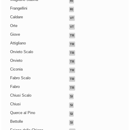
RI
Frangellini
RI
Caldare
VT
Orte
VT
Giove
TR
Attigliano
TR
Orvieto Scalo
TR
Orvieto
TR
Ciconia
TR
Fabro Scalo
TR
Fabro
TR
Chiusi Scalo
SI
Chiusi
SI
Querce al Pino
SI
Bettolle
SI