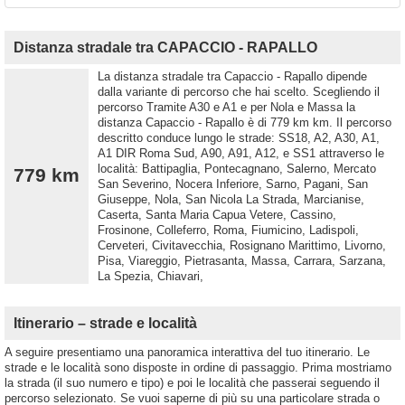
Distanza stradale tra CAPACCIO - RAPALLO
La distanza stradale tra Capaccio - Rapallo dipende
dalla variante di percorso che hai scelto. Scegliendo il
percorso Tramite A30 e A1 e per Nola e Massa la
distanza Capaccio - Rapallo è di 779 km km. Il percorso
descritto conduce lungo le strade: SS18, A2, A30, A1,
A1 DIR Roma Sud, A90, A91, A12, e SS1 attraverso le
località: Battipaglia, Pontecagnano, Salerno, Mercato
779 km
San Severino, Nocera Inferiore, Sarno, Pagani, San
Giuseppe, Nola, San Nicola La Strada, Marcianise,
Caserta, Santa Maria Capua Vetere, Cassino,
Frosinone, Colleferro, Roma, Fiumicino, Ladispoli,
Cerveteri, Civitavecchia, Rosignano Marittimo, Livorno,
Pisa, Viareggio, Pietrasanta, Massa, Carrara, Sarzana,
La Spezia, Chiavari,
Itinerario – strade e località
A seguire presentiamo una panoramica interattiva del tuo itinerario. Le
strade e le località sono disposte in ordine di passaggio. Prima mostriamo
la strada (il suo numero e tipo) e poi le località che passerai seguendo il
percorso selezionato. Se vuoi saperne di più su una particolare strada o