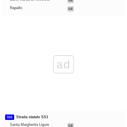
GE
Rapallo
GE
ad
Strada statale SS1
SS1
Santa Margherita Ligure
GE