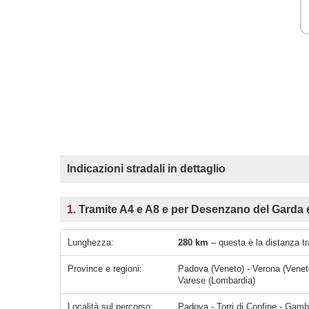
Indicazioni stradali in dettaglio
1.
Tramite A4 e A8 e per Desenzano del Garda
Lunghezza:
280 km
– questa è la distanza t
Province e regioni:
Padova (Veneto) - Verona (Veneto
Varese (Lombardia)
Località sul percorso:
Padova - Torri di Confine - Gambellara - Locara - Monteforte d'Alpone - San Bonifacio - Villabella - Soave - Caldiero - Strà-Montanara-Pieve - Vago - San Pietro - San 