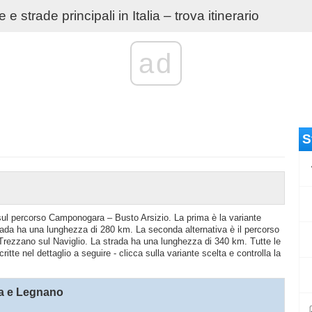
e strade principali in Italia – trova itinerario
ad
S
o sul percorso Camponogara – Busto Arsizio. La prima è la variante
ada ha una lunghezza di 280 km. La seconda alternativa è il percorso
Trezzano sul Naviglio. La strada ha una lunghezza di 340 km. Tutte le
te nel dettaglio a seguire - clicca sulla variante scelta e controlla la
da e Legnano