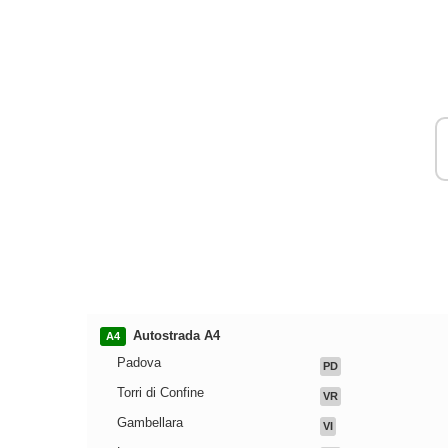
Autostrada A4
A4
Padova
PD
Torri di Confine
VR
Gambellara
VI