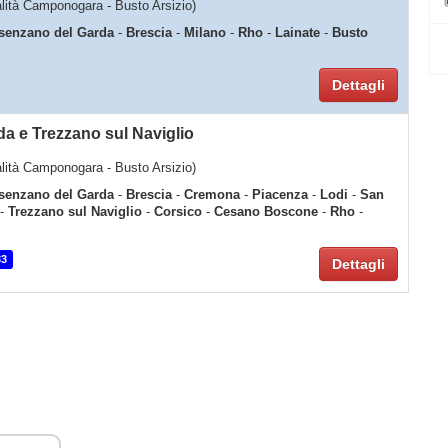
calità Camponogara - Busto Arsizio)
senzano del Garda
-
Brescia
-
Milano
-
Rho
-
Lainate
-
Busto
Dettagli
a e Trezzano sul Naviglio
calità Camponogara - Busto Arsizio)
senzano del Garda
-
Brescia
-
Cremona
-
Piacenza
-
Lodi
-
San
-
Trezzano sul Naviglio
-
Corsico
-
Cesano Boscone
-
Rho
-
33
Dettagli