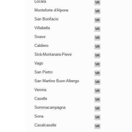
Locara
VR
Monteforte d'Alpone
VR
San Bonifacio
VR
Villabella
VR
Soave
VR
Caldiero
VR
Strà-Montanara-Pieve
VR
Vago
VR
San Pietro
VR
San Martino Buon Albergo
VR
Verona
VR
Caselle
VR
Sommacampagna
VR
Sona
VR
Cavalcaselle
VR