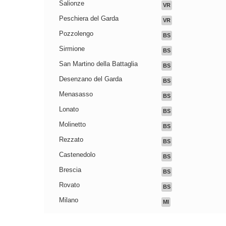
Salionze
VR
Peschiera del Garda
VR
Pozzolengo
BS
Sirmione
BS
San Martino della Battaglia
BS
Desenzano del Garda
BS
Menasasso
BS
Lonato
BS
Molinetto
BS
Rezzato
BS
Castenedolo
BS
Brescia
BS
Rovato
BS
Milano
MI