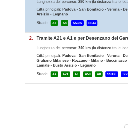
Lunghezza del percorso:
280 km
(la distanza tra le lo
Città principali:
Padova
-
San Bonifacio
-
Verona
-
De
Arsizio
-
Legnano
Strade:
A4
A8
SS336
SS33
2.
Tramite A21 e A1 e per Desenzano del Gard
Lunghezza del percorso:
340 km
(la distanza tra le lo
Città principali:
Padova
-
San Bonifacio
-
Verona
-
De
Giuliano Milanese
-
Rozzano
-
Milano
-
Buccinasco
Lainate
-
Busto Arsizio
-
Legnano
Strade:
A4
A21
A1
A50
A8
SS336
SS