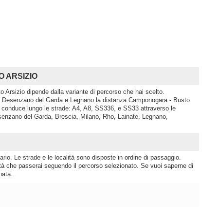
O ARSIZIO
 Arsizio dipende dalla variante di percorso che hai scelto.
er Desenzano del Garda e Legnano la distanza Camponogara - Busto
o conduce lungo le strade: A4, A8, SS336, e SS33 attraverso le
senzano del Garda, Brescia, Milano, Rho, Lainate, Legnano,
rio. Le strade e le località sono disposte in ordine di passaggio.
lità che passerai seguendo il percorso selezionato. Se vuoi saperne di
nata.