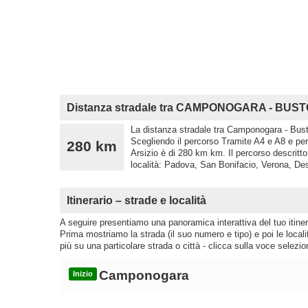
Distanza stradale tra CAMPONOGARA - BUST
La distanza stradale tra Camponogara - Busto
Scegliendo il percorso Tramite A4 e A8 e p
280 km
Arsizio è di 280 km km. Il percorso descritt
località: Padova, San Bonifacio, Verona, De
Itinerario – strade e località
A seguire presentiamo una panoramica interattiva del tuo itinera
Prima mostriamo la strada (il suo numero e tipo) e poi le loca
più su una particolare strada o città - clicca sulla voce selezio
Camponogara
Inizio