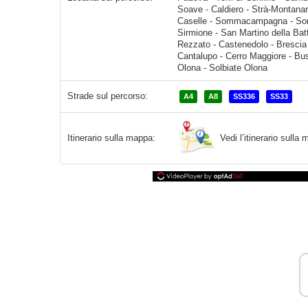
Strade sul percorso:
A4
A8
SS336
SS33
Vedi l’itinerario sull
Itinerario sulla mappa: