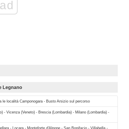
ad
 e Legnano
ra le località Camponogara - Busto Arsizio sul percorso
) - Vicenza (Veneto) - Brescia (Lombardia) - Milano (Lombardia) -
Martino Buon Albergo - Verona - Caselle - Sommacampagna - Sona - Cavalcaselle - Salionze - Peschiera del Garda - Pozzolengo - Sirmione - San Martino della Battaglia - Desenzano del Garda - Menasasso - Lonato - Molinetto - Rezzato - Castenedolo - Brescia - Rovato - Milano - Baranzate - Rho - Arese - Lainate - Origgio - Cantalupo