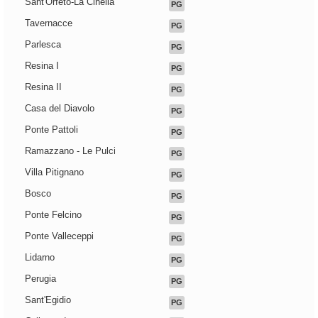
Sant'Orfeto-La Cinella
PG
Tavernacce
PG
Parlesca
PG
Resina I
PG
Resina II
PG
Casa del Diavolo
PG
Ponte Pattoli
PG
Ramazzano - Le Pulci
PG
Villa Pitignano
PG
Bosco
PG
Ponte Felcino
PG
Ponte Valleceppi
PG
Lidarno
PG
Perugia
PG
Sant'Egidio
PG