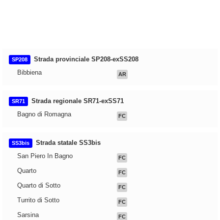
Strada provinciale SP208-exSS208
SP208
Bibbiena
AR
Strada regionale SR71-exSS71
SR71
Bagno di Romagna
FC
Strada statale SS3bis
SS3bis
San Piero In Bagno
FC
Quarto
FC
Quarto di Sotto
FC
Turrito di Sotto
FC
Sarsina
FC