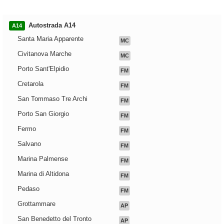
Autostrada A14
A14
Santa Maria Apparente
MC
Civitanova Marche
MC
Porto Sant'Elpidio
FM
Cretarola
FM
San Tommaso Tre Archi
FM
Porto San Giorgio
FM
Fermo
FM
Salvano
FM
Marina Palmense
FM
Marina di Altidona
FM
Pedaso
FM
Grottammare
AP
San Benedetto del Tronto
AP