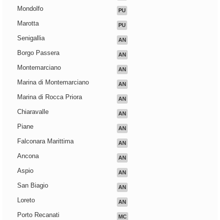
Mondolfo
PU
Marotta
PU
Senigallia
AN
Borgo Passera
AN
Montemarciano
AN
Marina di Montemarciano
AN
Marina di Rocca Priora
AN
Chiaravalle
AN
Piane
AN
Falconara Marittima
AN
Ancona
AN
Aspio
AN
San Biagio
AN
Loreto
AN
Porto Recanati
MC