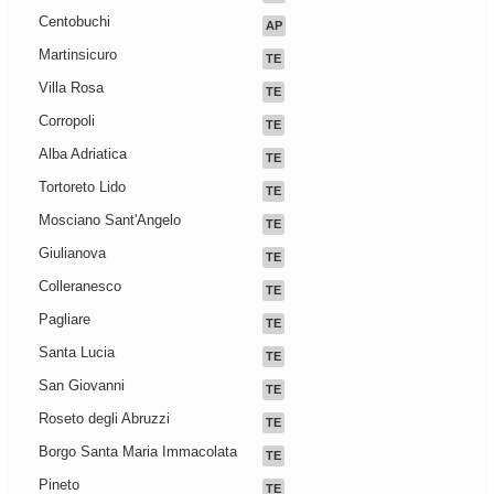
Centobuchi
AP
Martinsicuro
TE
Villa Rosa
TE
Corropoli
TE
Alba Adriatica
TE
Tortoreto Lido
TE
Mosciano Sant'Angelo
TE
Giulianova
TE
Colleranesco
TE
Pagliare
TE
Santa Lucia
TE
San Giovanni
TE
Roseto degli Abruzzi
TE
Borgo Santa Maria Immacolata
TE
Pineto
TE