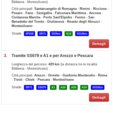
Bibbiena - Montesilvano)
Città principali:
Santarcangelo di Romagna
-
Rimini
-
Riccione
-
Pesaro
-
Fano
-
Senigallia
-
Falconara Marittima
-
Ancona
-
Civitanova Marche
-
Porto Sant'Elpidio
-
Fermo
-
San
Benedetto del Tronto
-
Giulianova
-
Roseto degli Abruzzi
-
Montesilvano
Strade:
SP208
SR71
SS3bis
A14
SS16bis
Dettagli
3.
Tramite SS679 e A1 e per Arezzo e Pescara
Lunghezza del percorso:
429 km
(la distanza tra le località
Bibbiena - Montesilvano)
Città principali:
Arezzo
-
Orvieto
-
Guidonia Montecelio
-
Roma
-
Tivoli
-
Chieti
-
Pescara
-
Montesilvano
Strade:
SR71
SS679
A1
A24
A25
A14
SS16bis
Dettagli