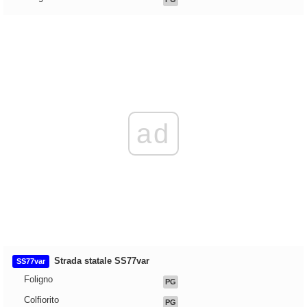
ad
Strada statale SS77var
SS77var
Foligno
PG
Colfiorito
PG