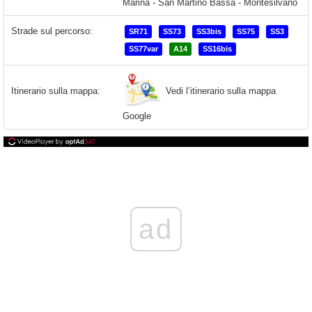
Strade sul percorso:
SR71
SS73
SS3bis
SS75
SS3
SS77var
A14
SS16bis
Vedi l’itinerario sulla mappa
Itinerario sulla mappa:
Google
ad