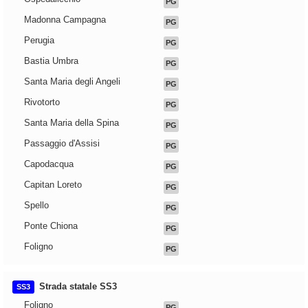
PG
Madonna Campagna
PG
Perugia
PG
Bastia Umbra
PG
Santa Maria degli Angeli
PG
Rivotorto
PG
Santa Maria della Spina
PG
Passaggio d'Assisi
PG
Capodacqua
PG
Capitan Loreto
PG
Spello
PG
Ponte Chiona
PG
Foligno
PG
Strada statale SS3
SS3
Foligno
PG