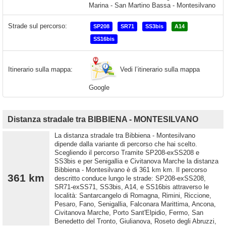
Strade sul percorso:
SP208
SR71
SS3bis
A14
SS16bis
Vedi l’itinerario sulla mappa
Itinerario sulla mappa:
Google
Distanza stradale tra BIBBIENA - MONTESILVANO
La distanza stradale tra Bibbiena - Montesilvano
dipende dalla variante di percorso che hai scelto.
Scegliendo il percorso Tramite SP208-exSS208 e
SS3bis e per Senigallia e Civitanova Marche la distanza
Bibbiena - Montesilvano è di 361 km km. Il percorso
361 km
descritto conduce lungo le strade: SP208-exSS208,
SR71-exSS71, SS3bis, A14, e SS16bis attraverso le
località: Santarcangelo di Romagna, Rimini, Riccione,
Pesaro, Fano, Senigallia, Falconara Marittima, Ancona,
Civitanova Marche, Porto Sant'Elpidio, Fermo, San
Benedetto del Tronto, Giulianova, Roseto degli Abruzzi,