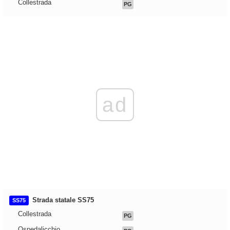
Collestrada
PG
ad
Strada statale SS75
SS75
Collestrada
PG
Ospedalicchio