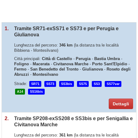
1.
Tramite SR71-exSS71 e SS73 e per Perugia e
Giulianova
Lunghezza del percorso:
346 km
(la distanza tra le località
Bibbiena - Montesilvano)
Città principali:
Città di Castello
-
Perugia
-
Bastia Umbra
-
Foligno
-
Macerata
-
Civitanova Marche
-
Porto Sant'Elpidio
-
Fermo
-
San Benedetto del Tronto
-
Giulianova
-
Roseto degli
Abruzzi
-
Montesilvano
Strade:
SR71
SS73
SS3bis
SS75
SS3
SS77var
A14
SS16bis
Dettagli
2.
Tramite SP208-exSS208 e SS3bis e per Senigallia e
Civitanova Marche
Lunghezza del percorso:
361 km
(la distanza tra le località