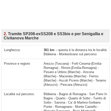
2.
Tramite SP208-exSS208 e SS3bis e per Senigallia e
Civitanova Marche
Lunghezza:
361 km
– questa è la distanza tra le località
Bibbiena - Montesilvano sul percorso
Province e regioni:
Arezzo (Toscana) - Forlì-Cesena-(Emilia-
Romagna) - Rimini-(Emilia-Romagna) -
Pesaro e Urbino (Marche) - Ancona
(Marche) - Macerata (Marche) - Fermo
(Marche) - Ascoli Piceno (Marche) - Teramo
(Abruzzo) - Pescara (Abruzzo)
Località sul percorso:
Bibbiena - Bagno di Romagna - San Piero In Bagno - Quarto - Quarto di Sotto - Turrito di Sotto - Sarsina - Ca' di Martino-Sorbano Ponte - Romagnano - Monte Castello - Mercato Saraceno - Bivio Montegelli - Gualdo - Bora Bassa - Borello - Cesena - Gambettola - Sant'Angelo - Gatteo - Fiumicino - Savignano sul Rubicone - San Mauro Pascoli - San Vito - Igea Marina - Santarcangelo di Romagna - Santa Giustina - Rimini - Riccione - Montalbano - San Giovanni In Marignano - Cattolica - Fanano - Case Bruciate - Borgo Santa Maria - Pesaro - Fano - Rosciano - Bellocchi