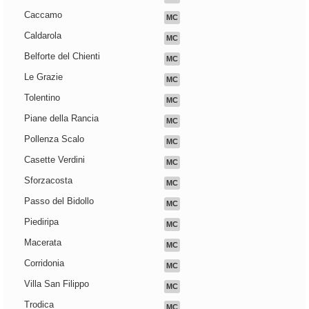
Caccamo
MC
Caldarola
MC
Belforte del Chienti
MC
Le Grazie
MC
Tolentino
MC
Piane della Rancia
MC
Pollenza Scalo
MC
Casette Verdini
MC
Sforzacosta
MC
Passo del Bidollo
MC
Piediripa
MC
Macerata
MC
Corridonia
MC
Villa San Filippo
MC
Trodica
MC