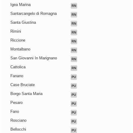
Igea Marina
RN
Santarcangelo di Romagna
RN
Santa Giustina
RN
Rimini
RN
Riccione
RN
Montalbano
RN
San Giovanni In Marignano
RN
Cattolica
RN
Fanano
PU
Case Bruciate
PU
Borgo Santa Maria
PU
Pesaro
PU
Fano
PU
Rosciano
PU
Bellocchi
PU