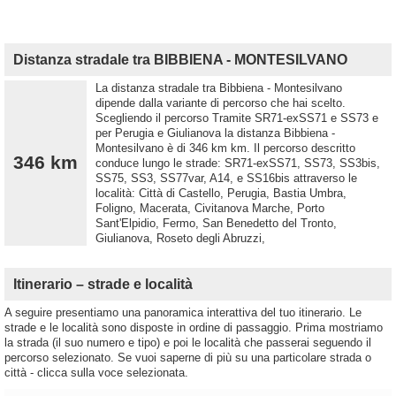
Distanza stradale tra BIBBIENA - MONTESILVANO
La distanza stradale tra Bibbiena - Montesilvano
dipende dalla variante di percorso che hai scelto.
Scegliendo il percorso Tramite SR71-exSS71 e SS73 e
per Perugia e Giulianova la distanza Bibbiena -
Montesilvano è di 346 km km. Il percorso descritto
346 km
conduce lungo le strade: SR71-exSS71, SS73, SS3bis,
SS75, SS3, SS77var, A14, e SS16bis attraverso le
località: Città di Castello, Perugia, Bastia Umbra,
Foligno, Macerata, Civitanova Marche, Porto
Sant'Elpidio, Fermo, San Benedetto del Tronto,
Giulianova, Roseto degli Abruzzi,
Itinerario – strade e località
A seguire presentiamo una panoramica interattiva del tuo itinerario. Le
strade e le località sono disposte in ordine di passaggio. Prima mostriamo
la strada (il suo numero e tipo) e poi le località che passerai seguendo il
percorso selezionato. Se vuoi saperne di più su una particolare strada o
città - clicca sulla voce selezionata.