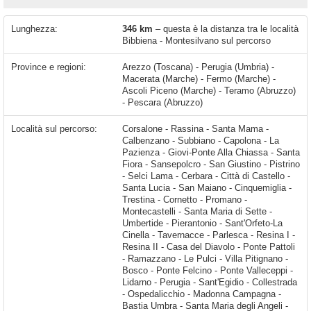
Lunghezza:
346 km
– questa è la distanza tra le località
Bibbiena - Montesilvano sul percorso
Province e regioni:
Arezzo (Toscana) - Perugia (Umbria) -
Macerata (Marche) - Fermo (Marche) -
Ascoli Piceno (Marche) - Teramo (Abruzzo)
- Pescara (Abruzzo)
Località sul percorso:
Corsalone - Rassina - Santa Mama - Calbenzano - Subbiano - Capolona - La Pazienza - Giovi-Ponte Alla Chiassa - Santa Fiora - Sansepolcro - San Giustino - Pistrino - Selci Lama - Cerbara - Città di Castello - Santa Lucia - San Maiano - Cinquemiglia - Trestina - Cornetto - Promano - Montecastelli - Santa Maria di Sette - Umbertide - Pierantonio - Sant'Orfeto-La Cinella - Tavernacce - Parlesca - Resina I - Resina II - Casa del Diavolo - Ponte Pattoli - Ramazzano - Le Pulci - Villa Pitignano - Bosco - Ponte Felcino - Ponte Valleceppi -