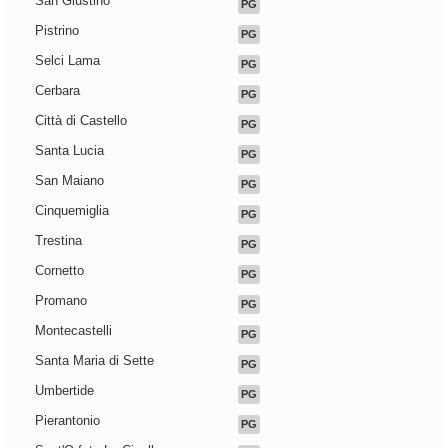
San Giustino
PG
Pistrino
PG
Selci Lama
PG
Cerbara
PG
Città di Castello
PG
Santa Lucia
PG
San Maiano
PG
Cinquemiglia
PG
Trestina
PG
Cornetto
PG
Promano
PG
Montecastelli
PG
Santa Maria di Sette
PG
Umbertide
PG
Pierantonio
PG