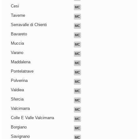
Cesi
MC
Taverne
MC
Serravalle di Chienti
MC
Bavareto
MC
Muccia
MC
Varano
MC
Maddalena
MC
Pontelatrave
MC
Polverina
MC
Valdiea
MC
Sfercia
MC
Valcimarra
MC
Colle E Valle Valcimarra
MC
Borgiano
MC
Savignano
MC