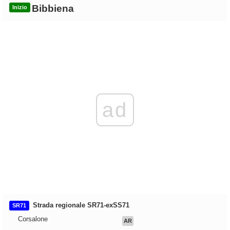
Bibbiena
Inizio
ad
Strada regionale SR71-exSS71
SR71
Corsalone
AR