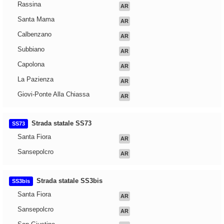
Rassina
AR
Santa Mama
AR
Calbenzano
AR
Subbiano
AR
Capolona
AR
La Pazienza
AR
Giovi-Ponte Alla Chiassa
AR
Strada statale SS73
SS73
Santa Fiora
AR
Sansepolcro
AR
Strada statale SS3bis
SS3bis
Santa Fiora
AR
Sansepolcro
AR