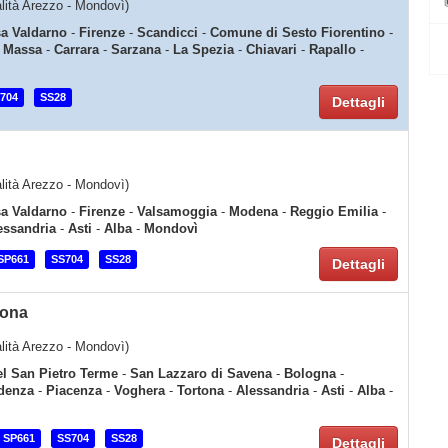
calità Arezzo - Mondovì)
sa Valdarno
-
Firenze
-
Scandicci
-
Comune di Sesto Fiorentino
-
-
Massa
-
Carrara
-
Sarzana
-
La Spezia
-
Chiavari
-
Rapallo
-
704
SS28
Dettagli
calità Arezzo - Mondovì)
sa Valdarno
-
Firenze
-
Valsamoggia
-
Modena
-
Reggio Emilia
-
essandria
-
Asti
-
Alba
-
Mondovì
SP661
SS704
SS28
Dettagli
tona
calità Arezzo - Mondovì)
el San Pietro Terme
-
San Lazzaro di Savena
-
Bologna
-
denza
-
Piacenza
-
Voghera
-
Tortona
-
Alessandria
-
Asti
-
Alba
-
SP661
SS704
SS28
Dettagli