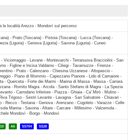
ra le località Arezzo - Mondovì sul percorso
ana) - Prato (Toscana) - Pistoia (Toscana) - Lucca (Toscana) -
zia (Liguria) - Genova (Liguria) - Savona (Liguria) - Cuneo
- Tavarnuzze - Firenze - Scandicci - Comune di Sesto Fiorentino - Prato - Calenzano - Chiesina Uzzanese - Altopascio - Porcari - Capannori - Lucca - Viareggio - Piano di Mommio - Capezzano Pianore - Lido di Camaiore - Marina di Pietrasanta - Pietrasanta - Querceta - Forte dei Marmi - Marina di Massa - Massa - Carrara - Marina di Carrara - Dogana - Sarzana - Romito Magra
10
A6
SS704
SS28