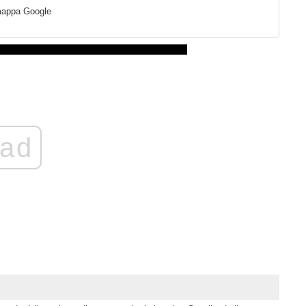
a mappa Google
ad