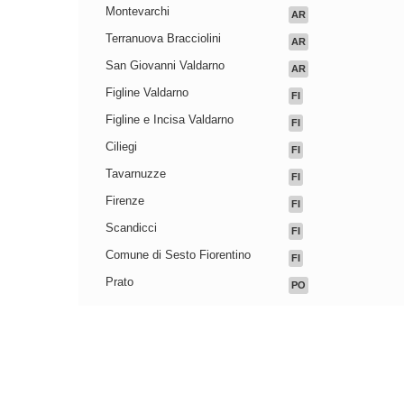
Montevarchi
AR
Terranuova Bracciolini
AR
San Giovanni Valdarno
AR
Figline Valdarno
FI
Figline e Incisa Valdarno
FI
Ciliegi
FI
Tavarnuzze
FI
Firenze
FI
Scandicci
FI
Comune di Sesto Fiorentino
FI
Prato
PO