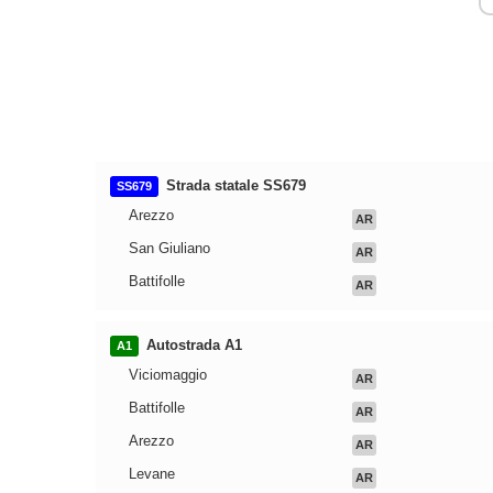
Strada statale SS679
SS679
Arezzo
AR
San Giuliano
AR
Battifolle
AR
Autostrada A1
A1
Viciomaggio
AR
Battifolle
AR
Arezzo
AR
Levane
AR