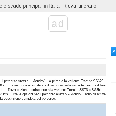
e strade principali in Italia – trova itinerario
ad
S
io sul percorso Arezzo – Mondovì. La prima è la variante Tramite SS679
8 km. La seconda alternativa è il percorso nella variante Tramite A1var
3 km. Terza opzione corrisponde alla variante Tramite SS73 e SS3bis e
8 km. Tutte le opzioni per il percorso Arezzo – Mondovì sono descritte
a la descrizione completa del percorso.