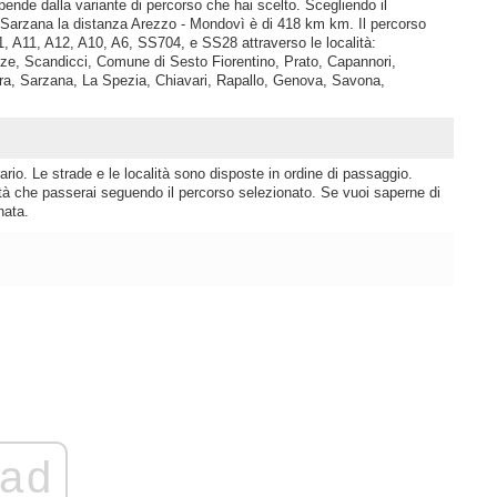
ende dalla variante di percorso che hai scelto. Scegliendo il
Sarzana la distanza Arezzo - Mondovì è di 418 km km. Il percorso
, A11, A12, A10, A6, SS704, e SS28 attraverso le località:
nze, Scandicci, Comune di Sesto Fiorentino, Prato, Capannori,
ra, Sarzana, La Spezia, Chiavari, Rapallo, Genova, Savona,
rio. Le strade e le località sono disposte in ordine di passaggio.
lità che passerai seguendo il percorso selezionato. Se vuoi saperne di
nata.
ad