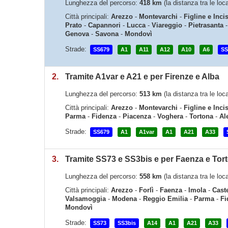
Lunghezza del percorso:
418 km
(la distanza tra le lo
Città principali:
Arezzo
-
Montevarchi
-
Figline e Inci
Prato
-
Capannori
-
Lucca
-
Viareggio
-
Pietrasanta
Genova
-
Savona
-
Mondovì
Strade:
SS679
A1
A11
A12
A10
A6
SS
2.
Tramite A1var e A21 e per Firenze e Alba
Lunghezza del percorso:
513 km
(la distanza tra le lo
Città principali:
Arezzo
-
Montevarchi
-
Figline e Inci
Parma
-
Fidenza
-
Piacenza
-
Voghera
-
Tortona
-
Al
Strade:
SS679
A1
A1var
A1
A21
A33
3.
Tramite SS73 e SS3bis e per Faenza e Tor
Lunghezza del percorso:
558 km
(la distanza tra le lo
Città principali:
Arezzo
-
Forlì
-
Faenza
-
Imola
-
Cast
Valsamoggia
-
Modena
-
Reggio Emilia
-
Parma
-
Fi
Mondovì
Strade:
SS73
SS3bis
A14
A1
A21
A33