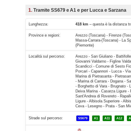
1.
Tramite SS679 e A1 e per Lucca e Sarzana
Lunghezza:
418 km
– questa è la distanza t
Province e regioni:
Arezzo (Toscana) - Firenze (Tosc
Massa-Carrara-(Toscana) - La Spe
(Piemonte)
Località sul percorso:
Arezzo - San Giuliano - Battifolle - Viciomaggio - Levane - Montevarchi - Terranuova Bracciolini - San Giovanni Valdarno - Figline Valdarno - Figline e Incisa Valdarno - Ciliegi 
Strade sul percorso:
SS679
A1
A11
A12
A