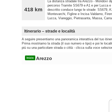
La distanza stradale tra Arezzo - Mondovì dip
percorso Tramite SS679 e A1 e per Lucca e 
418 km
descritto conduce lungo le strade: SS679, A1
Montevarchi, Figline e Incisa Valdarno, Fire
Lucca, Viareggio, Pietrasanta, Massa, Carra
Itinerario – strade e località
A seguire presentiamo una panoramica interattiva del tuo itinera
Prima mostriamo la strada (il suo numero e tipo) e poi le loca
più su una particolare strada o città - clicca sulla voce selezio
Arezzo
Inizio