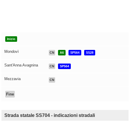
Inizio
Mondovì
CN
A6
SP564
SS28
Sant'Anna Avagnina
CN
SP564
Mezzavia
CN
Fine
Strada statale SS704 - indicazioni stradali