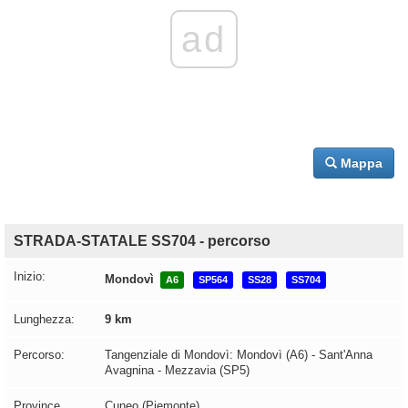
ad
Mappa
STRADA-STATALE SS704 - percorso
Inizio:
Mondovì
A6
SP564
SS28
SS704
Lunghezza:
9 km
Percorso:
Tangenziale di Mondovì: Mondovì (A6) - Sant'Anna
Avagnina - Mezzavia (SP5)
Province
Cuneo (Piemonte)