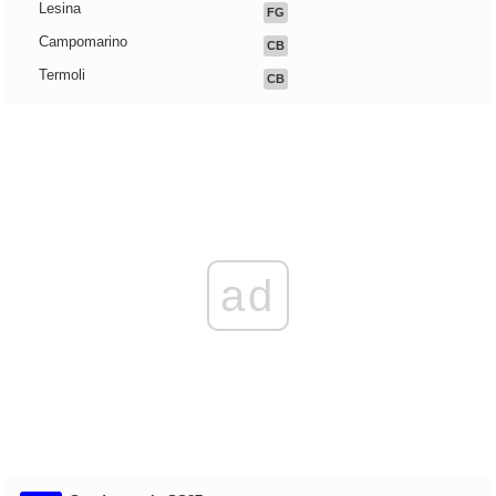
Lesina
FG
Campomarino
CB
Termoli
CB
ad