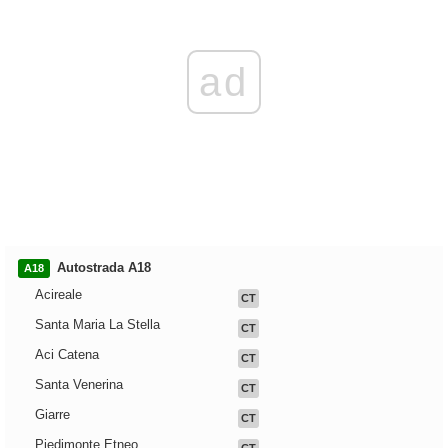
ad
Autostrada A18
A18
Acireale
CT
Santa Maria La Stella
CT
Aci Catena
CT
Santa Venerina
CT
Giarre
CT
Piedimonte Etneo