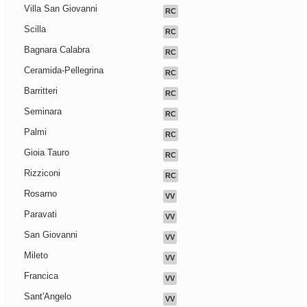
Villa San Giovanni
RC
Scilla
RC
Bagnara Calabra
RC
Ceramida-Pellegrina
RC
Barritteri
RC
Seminara
RC
Palmi
RC
Gioia Tauro
RC
Rizziconi
RC
Rosarno
VV
Paravati
VV
San Giovanni
VV
Mileto
VV
Francica
VV
Sant'Angelo
VV