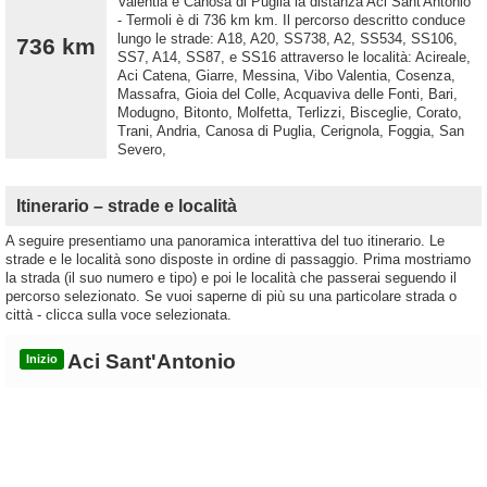
Valentia e Canosa di Puglia la distanza Aci Sant'Antonio
- Termoli è di 736 km km. Il percorso descritto conduce
lungo le strade: A18, A20, SS738, A2, SS534, SS106,
736 km
SS7, A14, SS87, e SS16 attraverso le località: Acireale,
Aci Catena, Giarre, Messina, Vibo Valentia, Cosenza,
Massafra, Gioia del Colle, Acquaviva delle Fonti, Bari,
Modugno, Bitonto, Molfetta, Terlizzi, Bisceglie, Corato,
Trani, Andria, Canosa di Puglia, Cerignola, Foggia, San
Severo,
Itinerario – strade e località
A seguire presentiamo una panoramica interattiva del tuo itinerario. Le
strade e le località sono disposte in ordine di passaggio. Prima mostriamo
la strada (il suo numero e tipo) e poi le località che passerai seguendo il
percorso selezionato. Se vuoi saperne di più su una particolare strada o
città - clicca sulla voce selezionata.
Aci Sant'Antonio
Inizio