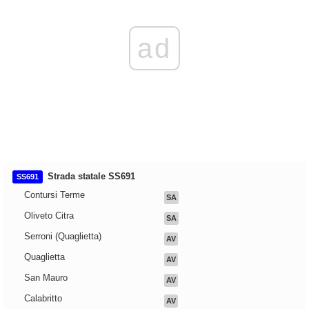
ad
Strada statale SS691
SS691
Contursi Terme
SA
Oliveto Citra
SA
Serroni (Quaglietta)
AV
Quaglietta
AV
San Mauro
AV
Calabritto
AV