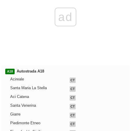
ad
Autostrada A18
A18
Acireale
CT
Santa Maria La Stella
CT
Aci Catena
CT
Santa Venerina
CT
Giarre
CT
Piedimonte Etneo
CT