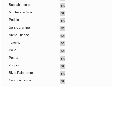
Buonabitacolo
SA
Montesano Scalo
SA
Padula
SA
Sala Consilina
SA
Atena Lucana
SA
Taverne
SA
Polla
SA
Petina
SA
Zuppino
SA
Bivio Palomonte
SA
Contursi Terme
SA