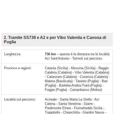
2.
Tramite SS738 e A2 e per Vibo Valentia e Canosa di
Puglia
Lunghezza:
736 km
– questa è la distanza tra le località
Aci Sant'Antonio - Termoli sul percorso
Province e regioni:
Catania (Sicilia) - Messina (Sicilia) - Reggio
Calabria (Calabria) - Vibo Valentia (Calabria)
- Catanzaro (Calabria) - Cosenza (Calabria) -
Matera (Basilicata) - Taranto (Puglia) - Bari
(Puglia) - Barletta-Andria-Trani-(Puglia) -
Foggia (Puglia) - Campobasso (Molise)
Località sul percorso:
Acireale - Santa Maria La Stella - Aci Catena - Santa Venerina - Giarre - Piedimonte Etneo - Fiumefreddo Sicilia - Trappitello - Chianchitta - Giardini Naxos - Taormina - Mazzarò - Mazzeo - Furci Siculo - Roccalumera - Messina - Villa San Giovanni - Campo Calabro - Scilla - Bagnara Calabra - Ceramida-Pellegrina - Barritteri - Seminara - Palmi - Gioia Tauro - Rizziconi - Rosarno - Paravati - San Giovanni - Mileto - Francica - Sant'Angelo - Maierato - Vazzano - Vibo Valentia - Sant'Onofrio - Pizzo - Faler