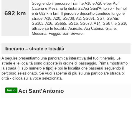
Scegliendo il percorso Tramite A18 e A20 e per Aci
Catena e Messina la distanza Aci Sant'Antonio - Termoli
692 km
è di 692 km km. Il percorso descritto conduce lungo le
strade: A18, A20, SS738, A2, SS691, SS7, SS7dir,
SS303, A16, SS655, SS16, SS673, A14, SS87, e SS16
attraverso le località: Acireale, Aci Catena, Giarre,
Messina, Foggia, San Severo,
Itinerario – strade e località
A seguire presentiamo una panoramica interattiva del tuo itinerario. Le
strade e le località sono disposte in ordine di passaggio. Prima mostriamo
la strada (il suo numero e tipo) e poi le località che passerai seguendo il
percorso selezionato. Se vuoi saperne di più su una particolare strada o
città - clicca sulla voce selezionata.
Aci Sant'Antonio
Inizio