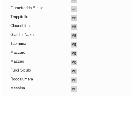
CT
Fiumefreddo Sicilia
CT
Trappitello
ME
Chianchitta
ME
Giardini Naxos
ME
Taormina
ME
Mazzarò
ME
Mazzeo
ME
Furci Siculo
ME
Roccalumera
ME
Messina
ME