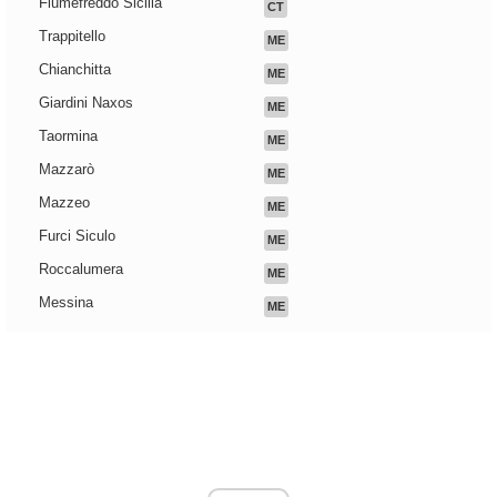
Fiumefreddo Sicilia
CT
Trappitello
ME
Chianchitta
ME
Giardini Naxos
ME
Taormina
ME
Mazzarò
ME
Mazzeo
ME
Furci Siculo
ME
Roccalumera
ME
Messina
ME