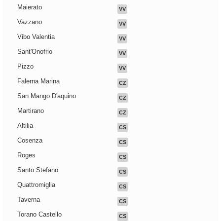
Maierato
VV
Vazzano
VV
Vibo Valentia
VV
Sant'Onofrio
VV
Pizzo
VV
Falerna Marina
CZ
San Mango D'aquino
CZ
Martirano
CZ
Altilia
CS
Cosenza
CS
Roges
CS
Santo Stefano
CS
Quattromiglia
CS
Taverna
CS
Torano Castello
CS