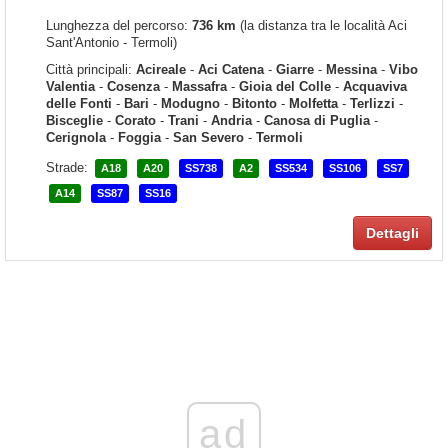
Lunghezza del percorso:
736 km
(la distanza tra le località Aci
Sant'Antonio - Termoli)
Città principali:
Acireale
-
Aci Catena
-
Giarre
-
Messina
-
Vibo
Valentia
-
Cosenza
-
Massafra
-
Gioia del Colle
-
Acquaviva
delle Fonti
-
Bari
-
Modugno
-
Bitonto
-
Molfetta
-
Terlizzi
-
Bisceglie
-
Corato
-
Trani
-
Andria
-
Canosa di Puglia
-
Cerignola
-
Foggia
-
San Severo
-
Termoli
Strade:
A18
A20
SS738
A2
SS534
SS106
SS7
A14
SS87
SS16
Dettagli
ad