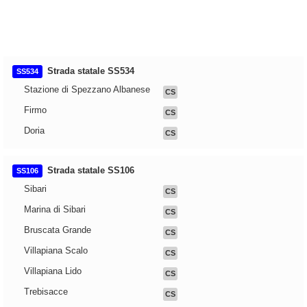
Strada statale SS534
SS534
Stazione di Spezzano Albanese
CS
Firmo
CS
Doria
CS
Strada statale SS106
SS106
Sibari
CS
Marina di Sibari
CS
Bruscata Grande
CS
Villapiana Scalo
CS
Villapiana Lido
CS
Trebisacce
CS