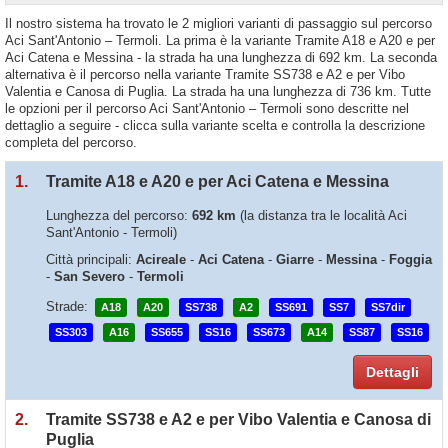
Il nostro sistema ha trovato le 2 migliori varianti di passaggio sul percorso
Aci Sant'Antonio – Termoli. La prima è la variante Tramite A18 e A20 e per
Aci Catena e Messina - la strada ha una lunghezza di 692 km. La seconda
alternativa è il percorso nella variante Tramite SS738 e A2 e per Vibo
Valentia e Canosa di Puglia. La strada ha una lunghezza di 736 km. Tutte
le opzioni per il percorso Aci Sant'Antonio – Termoli sono descritte nel
dettaglio a seguire - clicca sulla variante scelta e controlla la descrizione
completa del percorso.
1.
Tramite A18 e A20 e per Aci Catena e Messina
Lunghezza del percorso:
692 km
(la distanza tra le località Aci
Sant'Antonio - Termoli)
Città principali:
Acireale
-
Aci Catena
-
Giarre
-
Messina
-
Foggia
-
San Severo
-
Termoli
Strade:
A18
A20
SS738
A2
SS691
SS7
SS7dir
SS303
A16
SS655
SS16
SS673
A14
SS87
SS16
Dettagli
2.
Tramite SS738 e A2 e per Vibo Valentia e Canosa di
Puglia