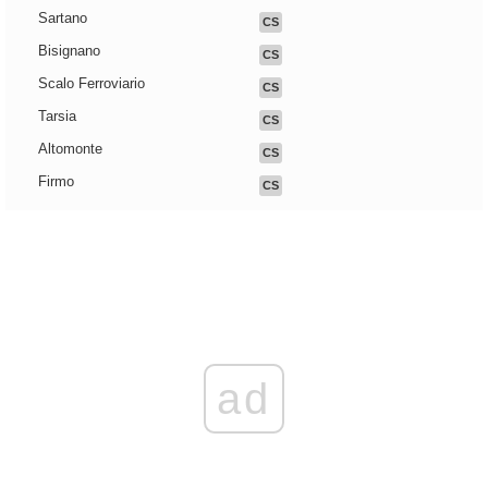
Sartano
CS
Bisignano
CS
Scalo Ferroviario
CS
Tarsia
CS
Altomonte
CS
Firmo
CS
ad