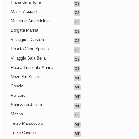
Piana della Torre
CS
Mass. Acciardi
CS
Marina di Amendolara
CS
Borgata Marina
CS
Villaggio Il Castello
CS
Roseto Capo Spulico
CS
Villaggio Baia Bella
CS
Rocca Imperiale Marina
CS
Nova Siri Scalo
MT
Concio
MT
Policoro
MT
Scanzano Jonico
MT
Marina
CS
Terzo Marzoccolo
MT
Terzo Cavone
MT