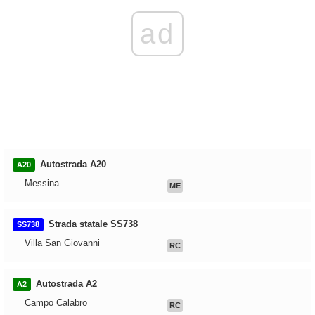
ad
Autostrada A20
A20
Messina
ME
Strada statale SS738
SS738
Villa San Giovanni
RC
Autostrada A2
A2
Campo Calabro
RC