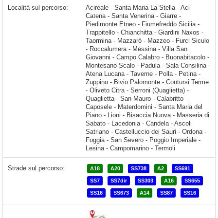
Località sul percorso:
Acireale - Santa Maria La Stella - Aci Catena - Santa Venerina - Giarre - Piedimonte Etneo - Fiumefreddo Sicilia - Trappitello - Chianchitta - Giardini Naxos - Taormina - Mazzarò - Mazzeo - Furci Siculo - Roccalumera - Messina - Villa San Giovanni - Campo Calabro - Buonabitacolo - Montesano Scalo - Padula - Sala Consilina - Atena Lucana - Taverne - Polla - Petina - Zuppino - Bivio Palomonte - Contursi Terme - Oliveto Citra - Serroni (Quaglietta) - Quaglietta - San Mauro - Calabritto - Caposele - Materdomini - Santa Maria del Piano
Strade sul percorso:
A18
A20
SS738
A2
SS691
SS7
SS7dir
SS303
A16
SS655
SS16
SS673
A14
SS87
SS16