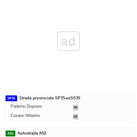
ad
Strada provinciale SP35-exSS35
SP35
Paderno Dugnano
MI
Cusano Milanino
MI
Autostrada A52
A52