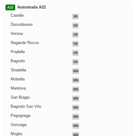
Autostrada A22
A22
Caselle
VR
Dossobuono
VR
Verona
VR
Nogarole Rocca
VR
Pradelle
VR
Bagnolo
VR
Stradella
MN
Mottella
MN
Mantova
MN
San Biagio
MN
Bagnolo San Vito
MN
Pegognaga
MN
Gonzaga
MN
Moglia
MN