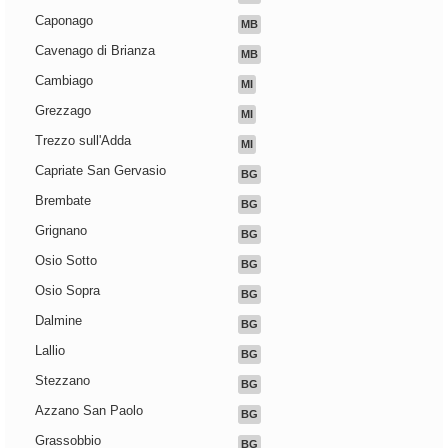
Caponago
MB
Cavenago di Brianza
MB
Cambiago
MI
Grezzago
MI
Trezzo sull'Adda
MI
Capriate San Gervasio
BG
Brembate
BG
Grignano
BG
Osio Sotto
BG
Osio Sopra
BG
Dalmine
BG
Lallio
BG
Stezzano
BG
Azzano San Paolo
BG
Grassobbio
BG