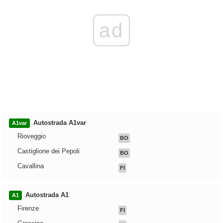
ad
Autostrada A1var
A1var
Rioveggio
BO
Castiglione dei Pepoli
BO
Cavallina
FI
Autostrada A1
A1
Firenze
FI