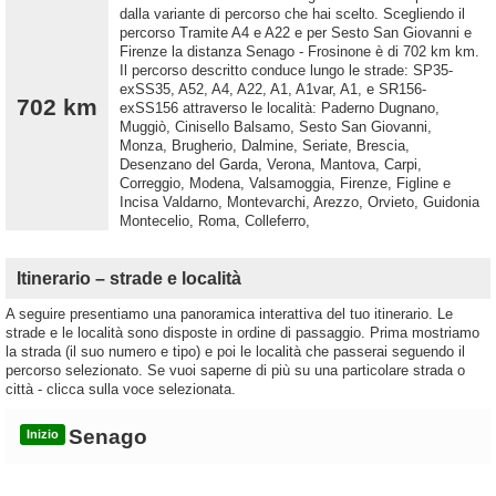
dalla variante di percorso che hai scelto. Scegliendo il
percorso Tramite A4 e A22 e per Sesto San Giovanni e
Firenze la distanza Senago - Frosinone è di 702 km km.
Il percorso descritto conduce lungo le strade: SP35-
exSS35, A52, A4, A22, A1, A1var, A1, e SR156-
702 km
exSS156 attraverso le località: Paderno Dugnano,
Muggiò, Cinisello Balsamo, Sesto San Giovanni,
Monza, Brugherio, Dalmine, Seriate, Brescia,
Desenzano del Garda, Verona, Mantova, Carpi,
Correggio, Modena, Valsamoggia, Firenze, Figline e
Incisa Valdarno, Montevarchi, Arezzo, Orvieto, Guidonia
Montecelio, Roma, Colleferro,
Itinerario – strade e località
A seguire presentiamo una panoramica interattiva del tuo itinerario. Le
strade e le località sono disposte in ordine di passaggio. Prima mostriamo
la strada (il suo numero e tipo) e poi le località che passerai seguendo il
percorso selezionato. Se vuoi saperne di più su una particolare strada o
città - clicca sulla voce selezionata.
Senago
Inizio