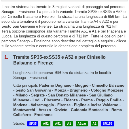
Il nostro sistema ha trovato le 3 migliori varianti di passaggio sul percorso
Senago – Frosinone. La prima è la variante Tramite SP35-exSS35 e A52 e
per Cinisello Balsamo e Firenze - la strada ha una lunghezza di 656 km. La
seconda alternativa è il percorso nella variante Tramite A4 e A22 e per
Sesto San Giovanni e Firenze. La strada ha una lunghezza di 702 km.
Terza opzione corrisponde alla variante Tramite A51 e A1 e per Piacenza e
Lucca. La lunghezza di questo percorso è di 711 km. Tutte le opzioni per il
percorso Senago – Frosinone sono descritte nel dettaglio a seguire - clicca
sulla variante scelta e controlla la descrizione completa del percorso.
1.
Tramite SP35-exSS35 e A52 e per Cinisello
Balsamo e Firenze
Lunghezza del percorso:
656 km
(la distanza tra le località
Senago - Frosinone)
Città principali:
Paderno Dugnano
-
Muggiò
-
Cinisello Balsamo
-
Sesto San Giovanni
-
Monza
-
Brugherio
-
Cologno Monzese
-
Milano
-
Segrate
-
San Donato Milanese
-
San Giuliano
Milanese
-
Lodi
-
Piacenza
-
Fidenza
-
Parma
-
Reggio Emilia
-
Modena
-
Valsamoggia
-
Firenze
-
Figline e Incisa Valdarno
-
Montevarchi
-
Arezzo
-
Orvieto
-
Guidonia Montecelio
-
Roma
-
Colleferro
-
Frosinone
Strade:
SP35
A52
A51
A1
A1var
A1
SR156