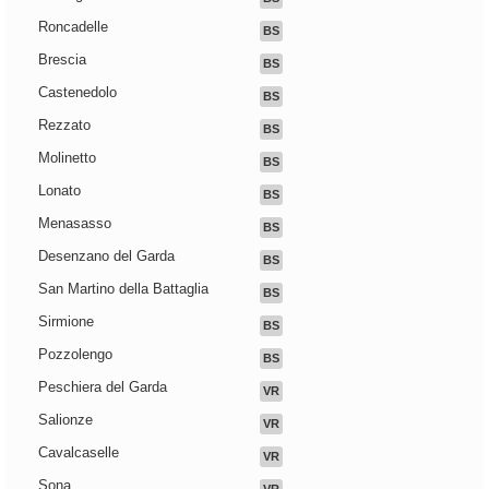
Roncadelle
BS
Brescia
BS
Castenedolo
BS
Rezzato
BS
Molinetto
BS
Lonato
BS
Menasasso
BS
Desenzano del Garda
BS
San Martino della Battaglia
BS
Sirmione
BS
Pozzolengo
BS
Peschiera del Garda
VR
Salionze
VR
Cavalcaselle
VR
Sona