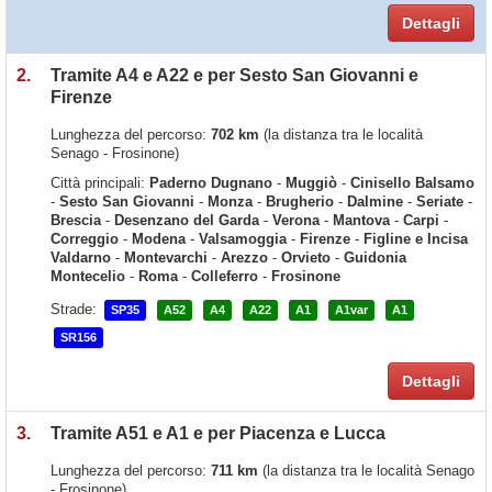
Dettagli
2.
Tramite A4 e A22 e per Sesto San Giovanni e
Firenze
Lunghezza del percorso:
702 km
(la distanza tra le località
Senago - Frosinone)
Città principali:
Paderno Dugnano
-
Muggiò
-
Cinisello Balsamo
-
Sesto San Giovanni
-
Monza
-
Brugherio
-
Dalmine
-
Seriate
-
Brescia
-
Desenzano del Garda
-
Verona
-
Mantova
-
Carpi
-
Correggio
-
Modena
-
Valsamoggia
-
Firenze
-
Figline e Incisa
Valdarno
-
Montevarchi
-
Arezzo
-
Orvieto
-
Guidonia
Montecelio
-
Roma
-
Colleferro
-
Frosinone
Strade:
SP35
A52
A4
A22
A1
A1var
A1
SR156
Dettagli
3.
Tramite A51 e A1 e per Piacenza e Lucca
Lunghezza del percorso:
711 km
(la distanza tra le località Senago
- Frosinone)