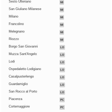
Sesto Ulteriano
MI
San Giuliano Milanese
MI
Milano
MI
Francolino
MI
Melegnano
MI
Riozzo
MI
Borgo San Giovanni
LO
Muzza Sant'Angelo
LO
Lodi
LO
Ospedaletto Lodigiano
LO
Casalpusterlengo
LO
Guardamiglio
LO
San Rocco al Porto
LO
Piacenza
PC
Cortemaggiore
PC