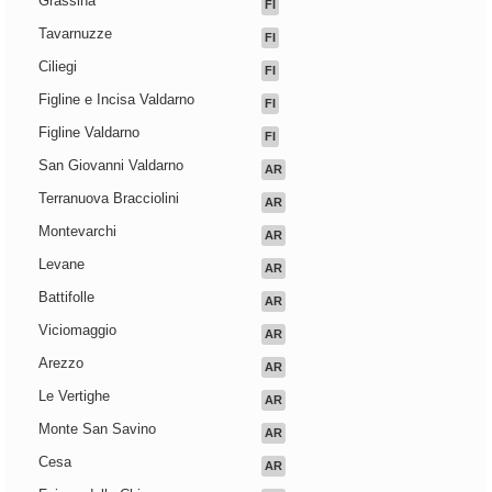
Grassina
FI
Tavarnuzze
FI
Ciliegi
FI
Figline e Incisa Valdarno
FI
Figline Valdarno
FI
San Giovanni Valdarno
AR
Terranuova Bracciolini
AR
Montevarchi
AR
Levane
AR
Battifolle
AR
Viciomaggio
AR
Arezzo
AR
Le Vertighe
AR
Monte San Savino
AR
Cesa
AR