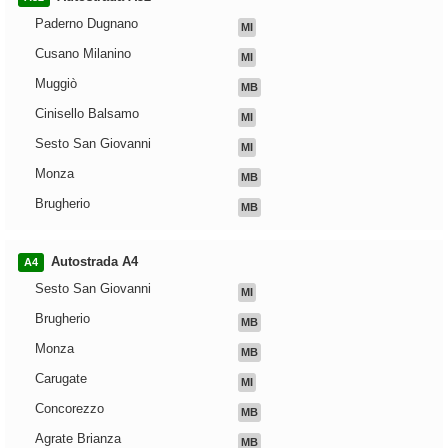
Paderno Dugnano
MI
Cusano Milanino
MI
Muggiò
MB
Cinisello Balsamo
MI
Sesto San Giovanni
MI
Monza
MB
Brugherio
MB
Autostrada A4
A4
Sesto San Giovanni
MI
Brugherio
MB
Monza
MB
Carugate
MI
Concorezzo
MB
Agrate Brianza
MB