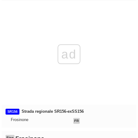
ad
Strada regionale SR156-exSS156
SR156
Frosinone
FR
Fine