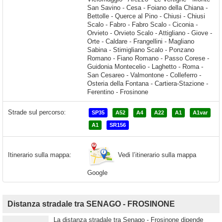
Strade sul percorso:
SP35
A52
A4
A22
A1
A1var
A1
SR156
Vedi l’itinerario sulla mappa
Itinerario sulla mappa:
Google
Distanza stradale tra SENAGO - FROSINONE
La distanza stradale tra Senago - Frosinone dipende