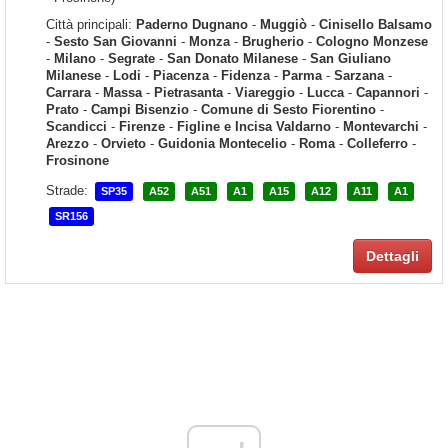
Città principali:
Paderno Dugnano
-
Muggiò
-
Cinisello Balsamo
-
Sesto San Giovanni
-
Monza
-
Brugherio
-
Cologno Monzese
-
Milano
-
Segrate
-
San Donato Milanese
-
San Giuliano
Milanese
-
Lodi
-
Piacenza
-
Fidenza
-
Parma
-
Sarzana
-
Carrara
-
Massa
-
Pietrasanta
-
Viareggio
-
Lucca
-
Capannori
-
Prato
-
Campi Bisenzio
-
Comune di Sesto Fiorentino
-
Scandicci
-
Firenze
-
Figline e Incisa Valdarno
-
Montevarchi
-
Arezzo
-
Orvieto
-
Guidonia Montecelio
-
Roma
-
Colleferro
-
Frosinone
Strade:
SP35
A52
A51
A1
A15
A12
A11
A1
SR156
Dettagli