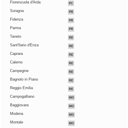
Fiorenzuola d'Arda
PC
Soragna
PR
Fidenza
PR
Parma
PR
Taneto
RE
Sant'Ilario d'Enza
RE
Caprara
RE
Calerno
RE
Campegine
RE
Bagnolo in Piano
RE
Reggio Emilia
RE
Campogalliano
MO
Baggiovara
MO
Modena
MO
Montale
MO