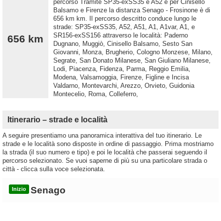
percorso Tramite SP35-exSS35 e A52 e per Cinisello
Balsamo e Firenze la distanza Senago - Frosinone è di
656 km km. Il percorso descritto conduce lungo le
strade: SP35-exSS35, A52, A51, A1, A1var, A1, e
SR156-exSS156 attraverso le località: Paderno
656 km
Dugnano, Muggiò, Cinisello Balsamo, Sesto San
Giovanni, Monza, Brugherio, Cologno Monzese, Milano,
Segrate, San Donato Milanese, San Giuliano Milanese,
Lodi, Piacenza, Fidenza, Parma, Reggio Emilia,
Modena, Valsamoggia, Firenze, Figline e Incisa
Valdarno, Montevarchi, Arezzo, Orvieto, Guidonia
Montecelio, Roma, Colleferro,
Itinerario – strade e località
A seguire presentiamo una panoramica interattiva del tuo itinerario. Le
strade e le località sono disposte in ordine di passaggio. Prima mostriamo
la strada (il suo numero e tipo) e poi le località che passerai seguendo il
percorso selezionato. Se vuoi saperne di più su una particolare strada o
città - clicca sulla voce selezionata.
Senago
Inizio