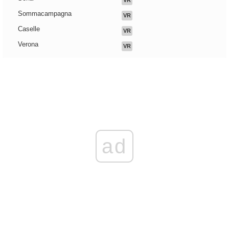
VR
Sommacampagna
VR
Caselle
VR
Verona
VR
ad