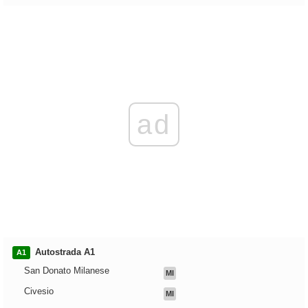
ad
Autostrada A1
A1
San Donato Milanese
MI
Civesio
MI