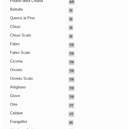
Foiano della Chiana
AR
Bettolle
SI
Querce al Pino
SI
Chiusi
SI
Chiusi Scalo
SI
Fabro
TR
Fabro Scalo
TR
Ciconia
TR
Orvieto
TR
Orvieto Scalo
TR
Attigliano
TR
Giove
TR
Orte
VT
Caldare
VT
Frangellini
RI