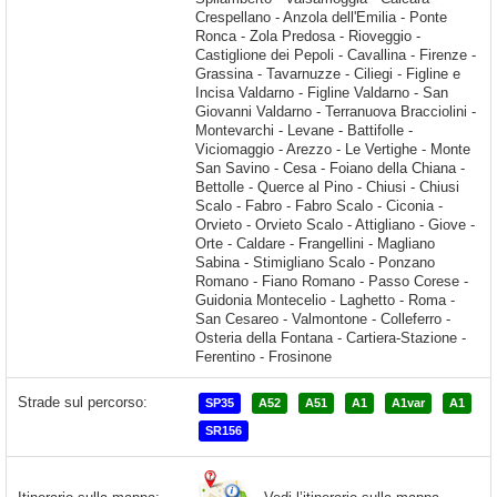
Strade sul percorso:
SP35
A52
A51
A1
A1var
A1
SR156