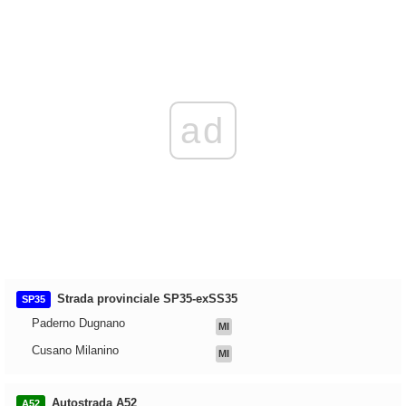
ad
Strada provinciale SP35-exSS35
SP35
Paderno Dugnano
MI
Cusano Milanino
MI
Autostrada A52
A52