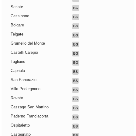
Seriate
BG
Cassinone
BG
Bolgare
BG
Telgate
BG
Grumello del Monte
BG
Castelli Calepio
BG
Tagliuno
BG
Capriolo
BS
San Pancrazio
BS
Villa Pedergnano
BS
Rovato
BS
Cazzago San Martino
BS
Paderno Franciacorta
BS
Ospitaletto
BS
Castegnato
BS