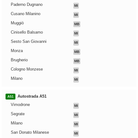
Paderno Dugnano
MI
Cusano Milanino
MI
Muggiò
MB
Cinisello Balsamo
MI
Sesto San Giovanni
MI
Monza
MB
Brugherio
MB
Cologno Monzese
MI
Milano
MI
Autostrada A51
A51
Vimodrone
MI
Segrate
MI
Milano
MI
San Donato Milanese
MI