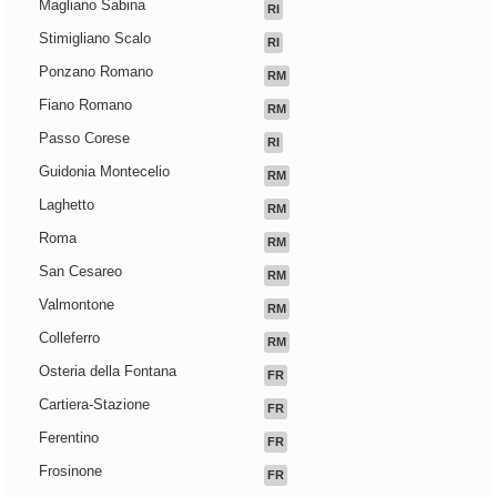
Magliano Sabina
RI
Stimigliano Scalo
RI
Ponzano Romano
RM
Fiano Romano
RM
Passo Corese
RI
Guidonia Montecelio
RM
Laghetto
RM
Roma
RM
San Cesareo
RM
Valmontone
RM
Colleferro
RM
Osteria della Fontana
FR
Cartiera-Stazione
FR
Ferentino
FR
Frosinone
FR