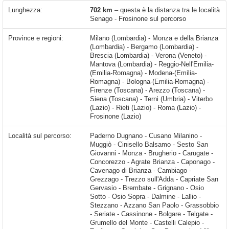
Lunghezza:
702 km
– questa è la distanza tra le località
Senago - Frosinone sul percorso
Province e regioni:
Milano (Lombardia) - Monza e della Brianza
(Lombardia) - Bergamo (Lombardia) -
Brescia (Lombardia) - Verona (Veneto) -
Mantova (Lombardia) - Reggio-Nell'Emilia-
(Emilia-Romagna) - Modena-(Emilia-
Romagna) - Bologna-(Emilia-Romagna) -
Firenze (Toscana) - Arezzo (Toscana) -
Siena (Toscana) - Terni (Umbria) - Viterbo
(Lazio) - Rieti (Lazio) - Roma (Lazio) -
Frosinone (Lazio)
Località sul percorso:
Paderno Dugnano - Cusano Milanino - Muggiò - Cinisello Balsamo - Sesto San Giovanni - Monza - Brugherio - Carugate - Concorezzo - Agrate Brianza - Caponago - Cavenago di Brianza - Cambiago - Grezzago - Trezzo sull'Adda - Capriate San Gervasio - Brembate - Grignano - Osio Sotto - Osio Sopra - Dalmine - Lallio - Stezzano - Azzano San Paolo - Grassobbio - Seriate - Cassinone - Bolgare - Telgate - Grumello del Monte - Castelli Calepio - Tagliuno - Capriolo - San Pancrazio - Villa Pedergnano - Rovato - Cazzago San Martino