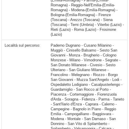
(Emilia-Romagna) - Parma-(Emilia-
Romagna) - Reggio-Nell'Emilia-(Emilia-
Romagna) - Modena-(Emilia-Romagna) -
Bologna-(Emilia-Romagna) - Firenze
(Toscana) - Arezzo (Toscana) - Siena
(Toscana) - Terni (Umbria) - Viterbo (Lazio) -
Rieti (Lazio) - Roma (Lazio) - Frosinone
(Lazio)
Località sul percorso:
Paderno Dugnano - Cusano Milanino - Muggiò - Cinisello Balsamo - Sesto San Giovanni - Monza - Brugherio - Cologno Monzese - Milano - Vimodrone - Segrate - San Donato Milanese - Civesio - Sesto Ulteriano - San Giuliano Milanese - Francolino - Melegnano - Riozzo - Borgo San Giovanni - Muzza Sant'Angelo - Lodi - Ospedaletto Lodigiano - Casalpusterlengo - Guardamiglio - San Rocco al Porto - Piacenza - Cortemaggiore - Fiorenzuola d'Arda - Soragna - Fidenza - Parma - Taneto - Sant'Ilario d'Enza - Caprara - Calerno - Campegine -