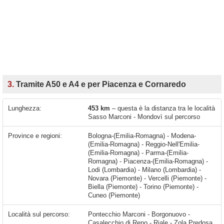
3.
Tramite A50 e A4 e per Piacenza e Cornaredo
Lunghezza:
453 km
– questa è la distanza tra le località
Sasso Marconi - Mondovì sul percorso
Province e regioni:
Bologna-(Emilia-Romagna) - Modena-
(Emilia-Romagna) - Reggio-Nell'Emilia-
(Emilia-Romagna) - Parma-(Emilia-
Romagna) - Piacenza-(Emilia-Romagna) -
Lodi (Lombardia) - Milano (Lombardia) -
Novara (Piemonte) - Vercelli (Piemonte) -
Biella (Piemonte) - Torino (Piemonte) -
Cuneo (Piemonte)
Località sul percorso:
Pontecchio Marconi - Borgonuovo - Casalecchio di Reno - Riale - Zola Predosa - Bologna - Ponte Ronca - Anzola dell'Emilia - Crespellano - Calcara - Valsamoggia - Spilamberto - San Vito di Spilamberto - San Damaso - San Donnino - Montale - Modena - Baggiovara - Campogalliano - Reggio Emilia - Bagnolo in Piano - Campegine - Calerno - Caprara - Sant'Ilario d'Enza - Taneto - Parma - Soragna - Fidenza - Fiorenzuola d'Arda - Cortemaggiore - Piacenza - San Rocco al Porto - Guardamiglio - Casalpusterlengo - Ospedaletto Lodigiano - Lodi - Muzza Sant'Angelo