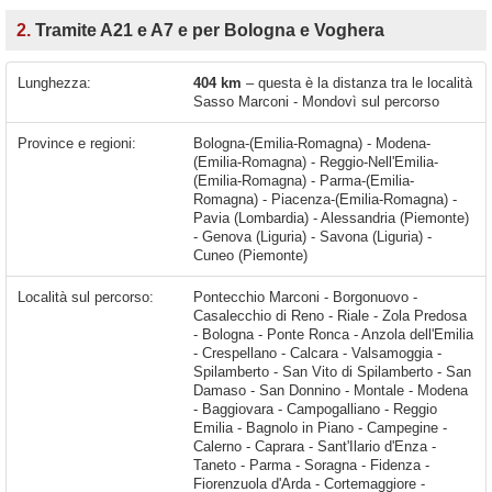
2.
Tramite A21 e A7 e per Bologna e Voghera
Lunghezza:
404 km
– questa è la distanza tra le località
Sasso Marconi - Mondovì sul percorso
Province e regioni:
Bologna-(Emilia-Romagna) - Modena-
(Emilia-Romagna) - Reggio-Nell'Emilia-
(Emilia-Romagna) - Parma-(Emilia-
Romagna) - Piacenza-(Emilia-Romagna) -
Pavia (Lombardia) - Alessandria (Piemonte)
- Genova (Liguria) - Savona (Liguria) -
Cuneo (Piemonte)
Località sul percorso:
Pontecchio Marconi - Borgonuovo - Casalecchio di Reno - Riale - Zola Predosa - Bologna - Ponte Ronca - Anzola dell'Emilia - Crespellano - Calcara - Valsamoggia - Spilamberto - San Vito di Spilamberto - San Damaso - San Donnino - Montale - Modena - Baggiovara - Campogalliano - Reggio Emilia - Bagnolo in Piano - Campegine - Calerno - Caprara - Sant'Ilario d'Enza - Taneto - Parma - Soragna - Fidenza - Fiorenzuola d'Arda - Cortemaggiore - Piacenza - Casatisma - Casteggio - Voghera - Casei Gerola - Tortona