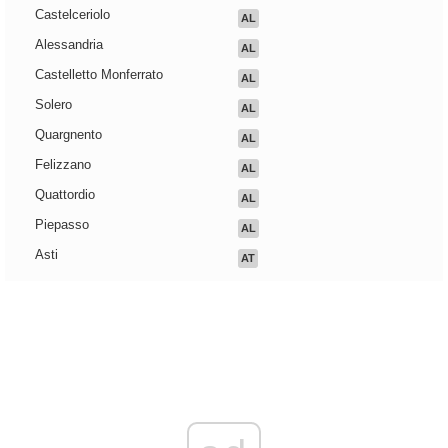
Castelceriolo
AL
Alessandria
AL
Castelletto Monferrato
AL
Solero
AL
Quargnento
AL
Felizzano
AL
Quattordio
AL
Piepasso
AL
Asti
AT