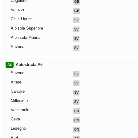
Cogoleto
GE
Varazze
GE
Celle Ligure
SV
Albisola Superiore
SV
Albissola Marina
SV
Savona
SV
Autostrada A6
A6
Savona
SV
Altare
SV
Carcare
SV
Millesimo
SV
Valzemola
CN
Ceva
CN
Lesegno
CN
Prata