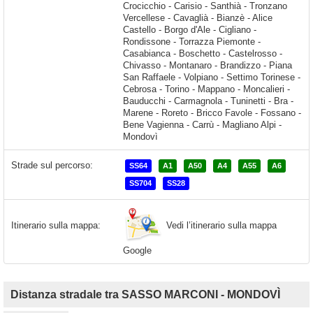
Strade sul percorso:
SS64
A1
A50
A4
A55
A6
SS704
SS28
Vedi l’itinerario sulla mappa
Itinerario sulla mappa:
Google
Distanza stradale tra SASSO MARCONI - MONDOVÌ