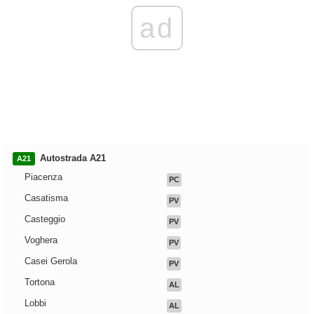
ad
Autostrada A21
A21
Piacenza
PC
Casatisma
PV
Casteggio
PV
Voghera
PV
Casei Gerola
PV
Tortona
AL
Lobbi
AL