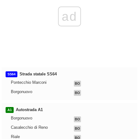
ad
Strada statale SS64
SS64
Pontecchio Marconi
BO
Borgonuovo
BO
Autostrada A1
A1
Borgonuovo
BO
Casalecchio di Reno
BO
Riale
BO