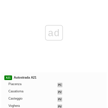
ad
Autostrada A21
A21
Piacenza
PC
Casatisma
PV
Casteggio
PV
Voghera
PV