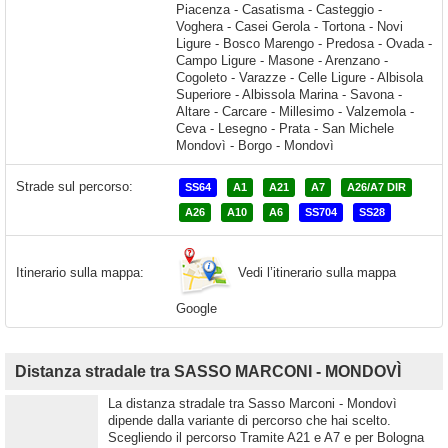
Strade sul percorso:
SS64
A1
A21
A7
A26/A7 DIR
A26
A10
A6
SS704
SS28
Vedi l’itinerario sulla mappa
Itinerario sulla mappa:
Google
Distanza stradale tra SASSO MARCONI - MONDOVÌ
La distanza stradale tra Sasso Marconi - Mondovì
dipende dalla variante di percorso che hai scelto.
Scegliendo il percorso Tramite A21 e A7 e per Bologna