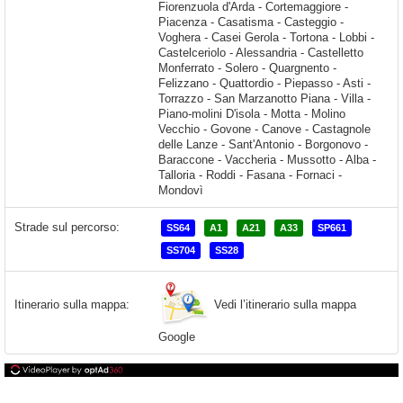
Strade sul percorso:
SS64
A1
A21
A33
SP661
SS704
SS28
Vedi l’itinerario sulla mappa
Itinerario sulla mappa:
Google