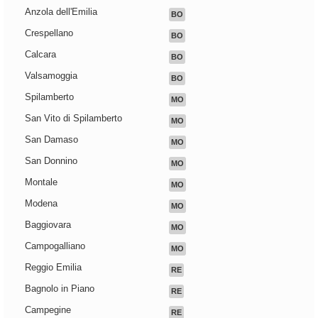
Anzola dell'Emilia
BO
Crespellano
BO
Calcara
BO
Valsamoggia
BO
Spilamberto
MO
San Vito di Spilamberto
MO
San Damaso
MO
San Donnino
MO
Montale
MO
Modena
MO
Baggiovara
MO
Campogalliano
MO
Reggio Emilia
RE
Bagnolo in Piano
RE
Campegine
RE