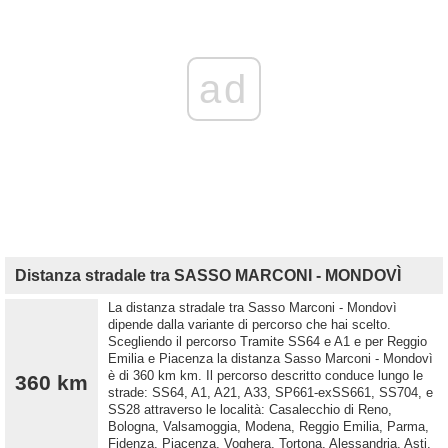
ad
Distanza stradale tra SASSO MARCONI - MONDOVÌ
La distanza stradale tra Sasso Marconi - Mondovì
dipende dalla variante di percorso che hai scelto.
Scegliendo il percorso Tramite SS64 e A1 e per Reggio
Emilia e Piacenza la distanza Sasso Marconi - Mondovì
è di 360 km km. Il percorso descritto conduce lungo le
360 km
strade: SS64, A1, A21, A33, SP661-exSS661, SS704, e
SS28 attraverso le località: Casalecchio di Reno,
Bologna, Valsamoggia, Modena, Reggio Emilia, Parma,
Fidenza, Piacenza, Voghera, Tortona, Alessandria, Asti,