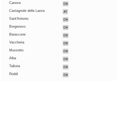
Canove
CN
Castagnole delle Lanze
AT
Sant'Antonio
CN
Borgonovo
CN
Baraccone
CN
Vaccheria
CN
Mussotto
CN
Alba
CN
Talloria
CN
Roddi
CN