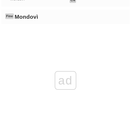
CN
Mondovì
Fine
ad