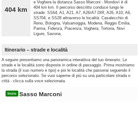
e Voghera la distanza Sasso Marconi - Mondovì è di
404 km km. Il percorso descritto conduce lungo le
404 km
strade: SS64, A1, A21, A7, A26/A7 DIR, A26, A10, A6,
SS704, e SS28 attraverso le località: Casalecchio di
Reno, Bologna, Valsamoggia, Modena, Reggio Emilia,
Parma, Fidenza, Piacenza, Voghera, Tortona, Novi
Ligure, Savona,
Itinerario – strade e località
A seguire presentiamo una panoramica interattiva del tuo itinerario. Le
strade e le località sono disposte in ordine di passaggio. Prima mostriamo
la strada (il suo numero e tipo) e poi le località che passerai seguendo il
percorso selezionato. Se vuoi saperne di più su una particolare strada o
città - clicca sulla voce selezionata.
Sasso Marconi
Inizio