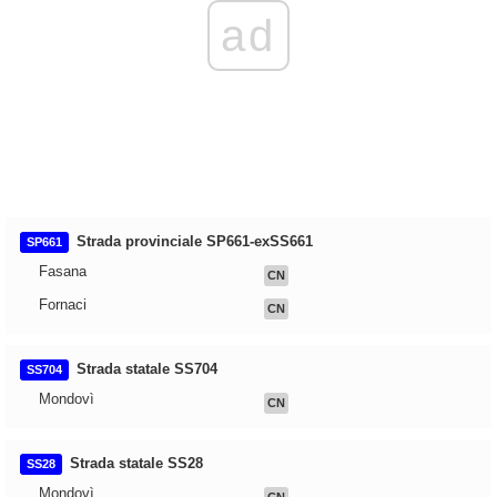
ad
Strada provinciale SP661-exSS661
SP661
Fasana
CN
Fornaci
CN
Strada statale SS704
SS704
Mondovì
CN
Strada statale SS28
SS28
Mondovì