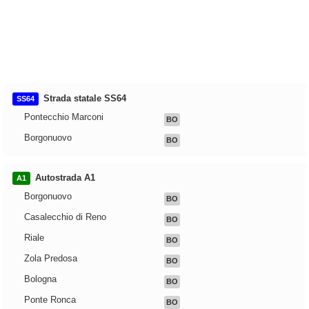
Strada statale SS64
SS64
Pontecchio Marconi
BO
Borgonuovo
BO
Autostrada A1
A1
Borgonuovo
BO
Casalecchio di Reno
BO
Riale
BO
Zola Predosa
BO
Bologna
BO
Ponte Ronca
BO