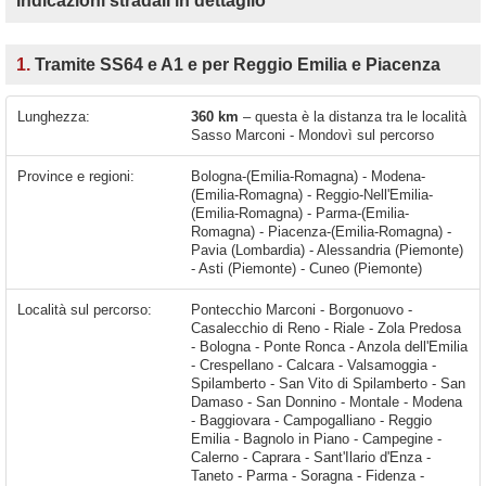
Indicazioni stradali in dettaglio
1.
Tramite SS64 e A1 e per Reggio Emilia e Piacenza
Lunghezza:
360 km
– questa è la distanza tra le località
Sasso Marconi - Mondovì sul percorso
Province e regioni:
Bologna-(Emilia-Romagna) - Modena-
(Emilia-Romagna) - Reggio-Nell'Emilia-
(Emilia-Romagna) - Parma-(Emilia-
Romagna) - Piacenza-(Emilia-Romagna) -
Pavia (Lombardia) - Alessandria (Piemonte)
- Asti (Piemonte) - Cuneo (Piemonte)
Località sul percorso:
Pontecchio Marconi - Borgonuovo - Casalecchio di Reno - Riale - Zola Predosa - Bologna - Ponte Ronca - Anzola dell'Emilia - Crespellano - Calcara - Valsamoggia - Spilamberto - San Vito di Spilamberto - San Damaso - San Donnino - Montale - Modena - Baggiovara - Campogalliano - Reggio Emilia - Bagnolo in Piano - Campegine - Calerno - Caprara - Sant'Ilario d'Enza - Taneto - Parma - Soragna - Fidenza - Fiorenzuola d'Arda - Cortemaggiore - Piacenza - Casatisma - Casteggio - Voghera - Casei Gerola - Tortona -