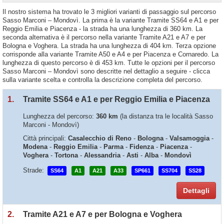
Il nostro sistema ha trovato le 3 migliori varianti di passaggio sul percorso
Sasso Marconi – Mondovì. La prima è la variante Tramite SS64 e A1 e per
Reggio Emilia e Piacenza - la strada ha una lunghezza di 360 km. La
seconda alternativa è il percorso nella variante Tramite A21 e A7 e per
Bologna e Voghera. La strada ha una lunghezza di 404 km. Terza opzione
corrisponde alla variante Tramite A50 e A4 e per Piacenza e Cornaredo. La
lunghezza di questo percorso è di 453 km. Tutte le opzioni per il percorso
Sasso Marconi – Mondovì sono descritte nel dettaglio a seguire - clicca
sulla variante scelta e controlla la descrizione completa del percorso.
1.
Tramite SS64 e A1 e per Reggio Emilia e Piacenza
Lunghezza del percorso:
360 km
(la distanza tra le località Sasso
Marconi - Mondovì)
Città principali:
Casalecchio di Reno
-
Bologna
-
Valsamoggia
-
Modena
-
Reggio Emilia
-
Parma
-
Fidenza
-
Piacenza
-
Voghera
-
Tortona
-
Alessandria
-
Asti
-
Alba
-
Mondovì
Strade:
SS64
A1
A21
A33
SP661
SS704
SS28
Dettagli
2.
Tramite A21 e A7 e per Bologna e Voghera