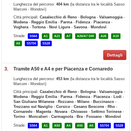
Lunghezza del percorso:
404 km
(la distanza tra le località Sasso
Marconi - Mondovì)
Città principali:
Casalecchio di Reno
-
Bologna
-
Valsamoggia
-
Modena
-
Reggio Emilia
-
Parma
-
Fidenza
-
Piacenza
-
Voghera
-
Tortona
-
Novi Ligure
-
Savona
-
Mondovì
Strade:
SS64
A1
A21
A7
A26/A7 DIR
A26
A10
A6
SS704
SS28
Dettagli
3.
Tramite A50 e A4 e per Piacenza e Cornaredo
Lunghezza del percorso:
453 km
(la distanza tra le località Sasso
Marconi - Mondovì)
Città principali:
Casalecchio di Reno
-
Bologna
-
Valsamoggia
-
Modena
-
Reggio Emilia
-
Parma
-
Fidenza
-
Piacenza
-
Lodi
-
San Giuliano Milanese
-
Rozzano
-
Milano
-
Buccinasco
-
Trezzano sul Naviglio
-
Corsico
-
Cesano Boscone
-
Rho
-
Cornaredo
-
Magenta
-
Novara
-
Chivasso
-
Settimo Torinese
-
Torino
-
Moncalieri
-
Carmagnola
-
Bra
-
Fossano
-
Mondovì
Strade:
SS64
A1
A50
A4
A55
A6
SS704
SS28