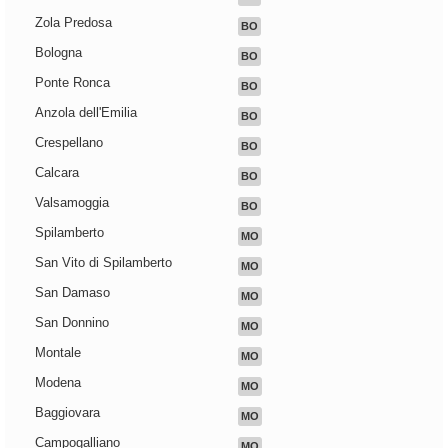
Zola Predosa
BO
Bologna
BO
Ponte Ronca
BO
Anzola dell'Emilia
BO
Crespellano
BO
Calcara
BO
Valsamoggia
BO
Spilamberto
MO
San Vito di Spilamberto
MO
San Damaso
MO
San Donnino
MO
Montale
MO
Modena
MO
Baggiovara
MO
Campogalliano
MO