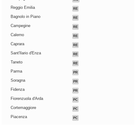
Reggio Emilia
RE
Bagnolo in Piano
RE
Campegine
RE
Calerno
RE
Caprara
RE
Sant'Ilario d'Enza
RE
Taneto
RE
Parma
PR
Soragna
PR
Fidenza
PR
Fiorenzuola d'Arda
PC
Cortemaggiore
PC
Piacenza
PC