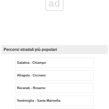
ad
Percorsi stradali più popolari
Galatina - Chiampo
Afragola - Cicciano
Recanati - Rosarno
Ventimiglia - Santa Marinella