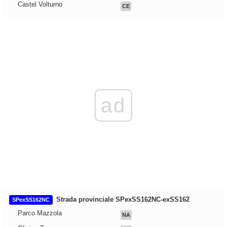
Castel Volturno
CE
ad
Strada provinciale SPexSS162NC-exSS162
SPexSS162NC
Parco Mazzola
NA