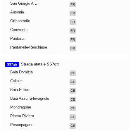
San Giorgio A Liri
FR
Ausonia
FR
Orfanotrofio
FR
Corevento
FR
Pantana
FR
Pantanelle-Renchiuse
FR
Strada statale SS7qtr
SS7qtr
Baia Domizia
CE
Cellole
CE
Baia Felice
CE
Baia Azzurra-levagnole
CE
Mondragone
CE
Pineta Riviera
CE
Pescopagano
CE