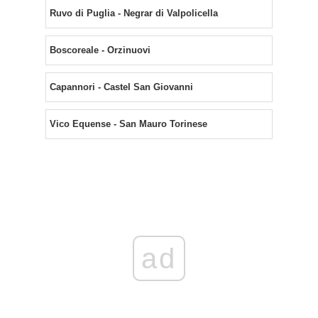
Ruvo di Puglia - Negrar di Valpolicella
Boscoreale - Orzinuovi
Capannori - Castel San Giovanni
Vico Equense - San Mauro Torinese
ad