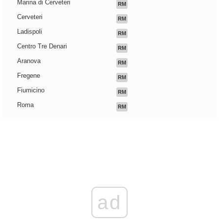
Marina di Cerveteri
RM
Cerveteri
RM
Ladispoli
RM
Centro Tre Denari
RM
Aranova
RM
Fregene
RM
Fiumicino
RM
Roma
RM
ad