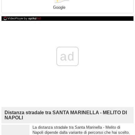
Google
ad
Distanza stradale tra SANTA MARINELLA - MELITO DI
NAPOLI
La distanza stradale tra Santa Marinella - Melito di
Napoli dipende dalla variante di percorso che hai scelto.