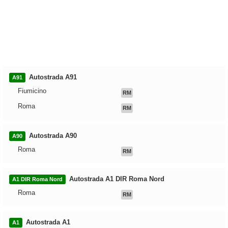
Autostrada A91
A91
Fiumicino
RM
Roma
RM
Autostrada A90
A90
Roma
RM
Autostrada A1 DIR Roma Nord
A1 DIR Roma Nord
Roma
RM
Autostrada A1
A1