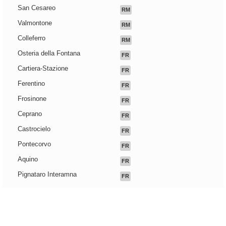
San Cesareo
RM
Valmontone
RM
Colleferro
RM
Osteria della Fontana
FR
Cartiera-Stazione
FR
Ferentino
FR
Frosinone
FR
Ceprano
FR
Castrocielo
FR
Pontecorvo
FR
Aquino
FR
Pignataro Interamna
FR