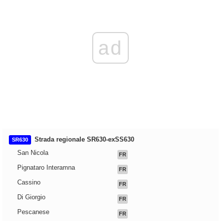
ad
Strada regionale SR630-exSS630
SR630
San Nicola
FR
Pignataro Interamna
FR
Cassino
FR
Di Giorgio
FR
Pescanese
FR