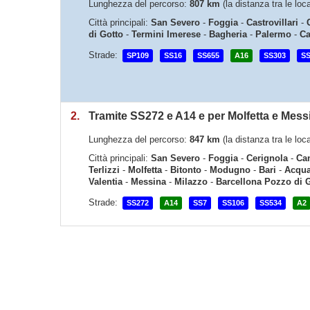
Lunghezza del percorso:
807 km
(la distanza tra le loc
Città principali:
San Severo
-
Foggia
-
Castrovillari
-
di Gotto
-
Termini Imerese
-
Bagheria
-
Palermo
-
Ca
Strade:
SP109
SS16
SS655
A16
SS303
SS
2.
Tramite SS272 e A14 e per Molfetta e Mess
Lunghezza del percorso:
847 km
(la distanza tra le loc
Città principali:
San Severo
-
Foggia
-
Cerignola
-
Can
Terlizzi
-
Molfetta
-
Bitonto
-
Modugno
-
Bari
-
Acqua
Valentia
-
Messina
-
Milazzo
-
Barcellona Pozzo di 
Strade:
SS272
A14
SS7
SS106
SS534
A2