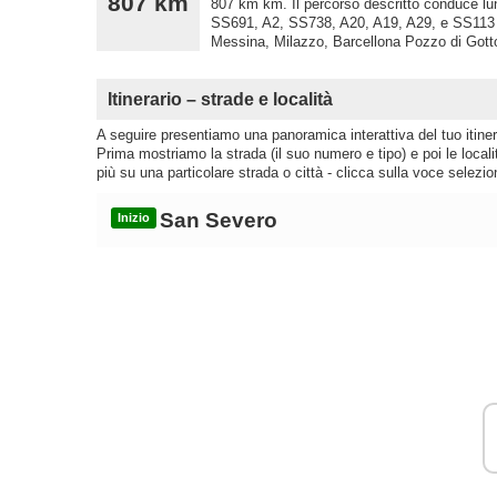
807 km
807 km km. Il percorso descritto conduce 
SS691, A2, SS738, A20, A19, A29, e SS113 att
Messina, Milazzo, Barcellona Pozzo di Gotto
Itinerario – strade e località
A seguire presentiamo una panoramica interattiva del tuo itinera
Prima mostriamo la strada (il suo numero e tipo) e poi le loca
più su una particolare strada o città - clicca sulla voce selezio
San Severo
Inizio