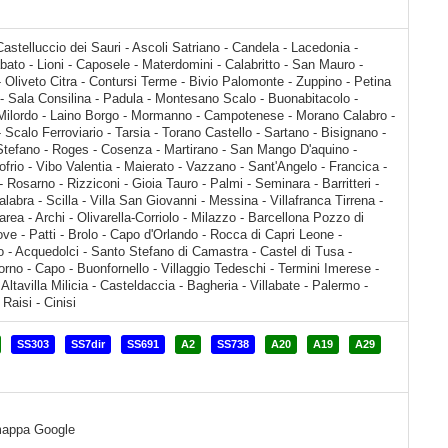
tto - San Mauro - Quaglietta - Serroni (Quaglietta) - Oliveto Citra - Contursi Terme - Bivio Palomonte - Zuppino - Petina - Polla - Taverne - Atena Lucana - Sala Consilina - Padula - Montesano Scalo - Buonabitacolo - Lagonegro - Pecorone - Lauria - Milordo - Laino Borgo - Mormanno - Campotenese - Morano Calabro - Castrovillari
SS303
SS7dir
SS691
A2
SS738
A20
A19
A29
a mappa Google