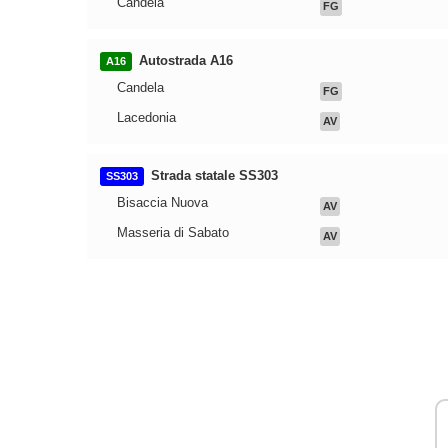
Candela
FG
Autostrada A16
A16
Candela
FG
Lacedonia
AV
Strada statale SS303
SS303
Bisaccia Nuova
AV
Masseria di Sabato
AV