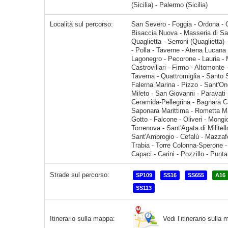
(Sicilia) - Palermo (Sicilia)
Località sul percorso:
San Severo - Foggia - Ordona - Castelluccio dei Sauri - Ascoli Satriano - Candela - Lacedonia - Bisaccia Nuova - Masseria di Sabato - Lioni - Caposele - Materdomini - Calabri
Strade sul percorso:
SP109
SS16
SS655
A16
SS113
Vedi l’itinerario sull
Itinerario sulla mappa: