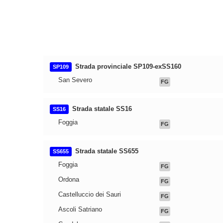
Strada provinciale SP109-exSS160
SP109
San Severo
FG
Strada statale SS16
SS16
Foggia
FG
Strada statale SS655
SS655
Foggia
FG
Ordona
FG
Castelluccio dei Sauri
FG
Ascoli Satriano
FG