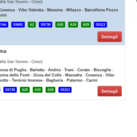
alità San Severo - Cinisi)
Cosenza
-
Vibo Valentia
-
Messina
-
Milazzo
-
Barcellona Pozzo
rini
7dir
SS691
A2
SS738
A20
A19
A29
SS113
Dettagli
ina
alità San Severo - Cinisi)
osa di Puglia
-
Barletta
-
Andria
-
Trani
-
Corato
-
Bisceglie
-
viva delle Fonti
-
Gioia del Colle
-
Massafra
-
Cosenza
-
Vibo
Gotto
-
Termini Imerese
-
Bagheria
-
Palermo
-
Carini
SS738
A20
A19
A29
SS113
Dettagli