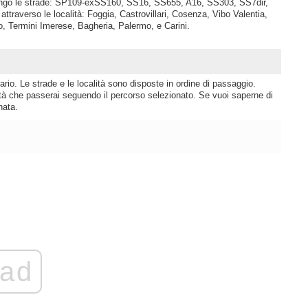
lungo le strade: SP109-exSS160, SS16, SS655, A16, SS303, SS7dir,
raverso le località: Foggia, Castrovillari, Cosenza, Vibo Valentia,
, Termini Imerese, Bagheria, Palermo, e Carini.
rio. Le strade e le località sono disposte in ordine di passaggio.
lità che passerai seguendo il percorso selezionato. Se vuoi saperne di
nata.
ad