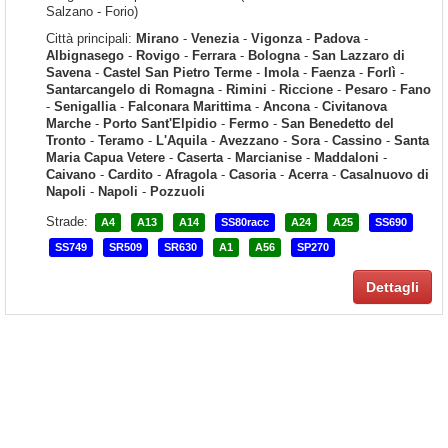
Salzano - Forio)
Città principali:
Mirano
-
Venezia
-
Vigonza
-
Padova
-
Albignasego
-
Rovigo
-
Ferrara
-
Bologna
-
San Lazzaro di
Savena
-
Castel San Pietro Terme
-
Imola
-
Faenza
-
Forlì
-
Santarcangelo di Romagna
-
Rimini
-
Riccione
-
Pesaro
-
Fano
-
Senigallia
-
Falconara Marittima
-
Ancona
-
Civitanova
Marche
-
Porto Sant'Elpidio
-
Fermo
-
San Benedetto del
Tronto
-
Teramo
-
L'Aquila
-
Avezzano
-
Sora
-
Cassino
-
Santa
Maria Capua Vetere
-
Caserta
-
Marcianise
-
Maddaloni
-
Caivano
-
Cardito
-
Afragola
-
Casoria
-
Acerra
-
Casalnuovo di
Napoli
-
Napoli
-
Pozzuoli
Strade:
A4
A13
A14
SS80racc
A24
A25
SS690
SS749
SR509
SR630
A1
A56
SP270
Dettagli