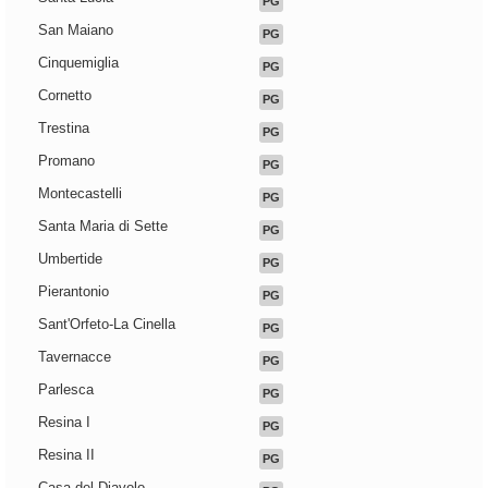
PG
San Maiano
PG
Cinquemiglia
PG
Cornetto
PG
Trestina
PG
Promano
PG
Montecastelli
PG
Santa Maria di Sette
PG
Umbertide
PG
Pierantonio
PG
Sant'Orfeto-La Cinella
PG
Tavernacce
PG
Parlesca
PG
Resina I
PG
Resina II
PG
Casa del Diavolo