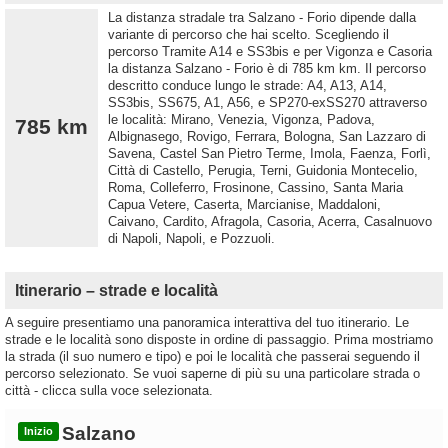
La distanza stradale tra Salzano - Forio dipende dalla
variante di percorso che hai scelto. Scegliendo il
percorso Tramite A14 e SS3bis e per Vigonza e Casoria
la distanza Salzano - Forio è di 785 km km. Il percorso
descritto conduce lungo le strade: A4, A13, A14,
SS3bis, SS675, A1, A56, e SP270-exSS270 attraverso
le località: Mirano, Venezia, Vigonza, Padova,
785 km
Albignasego, Rovigo, Ferrara, Bologna, San Lazzaro di
Savena, Castel San Pietro Terme, Imola, Faenza, Forlì,
Città di Castello, Perugia, Terni, Guidonia Montecelio,
Roma, Colleferro, Frosinone, Cassino, Santa Maria
Capua Vetere, Caserta, Marcianise, Maddaloni,
Caivano, Cardito, Afragola, Casoria, Acerra, Casalnuovo
di Napoli, Napoli, e Pozzuoli.
Itinerario – strade e località
A seguire presentiamo una panoramica interattiva del tuo itinerario. Le
strade e le località sono disposte in ordine di passaggio. Prima mostriamo
la strada (il suo numero e tipo) e poi le località che passerai seguendo il
percorso selezionato. Se vuoi saperne di più su una particolare strada o
città - clicca sulla voce selezionata.
Salzano
Inizio