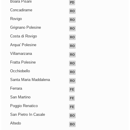
Boara Pisani
PD
Concadirame
RO
Rovigo
RO
Grignano Polesine
RO
Costa di Rovigo
RO
Arqua' Polesine
RO
Villamarzana
RO
Fratta Polesine
RO
Occhiobello
RO
Santa Maria Maddalena
RO
Ferrara
FE
San Martino
FE
Poggio Renatico
FE
San Pietro In Casale
BO
Altedo
BO