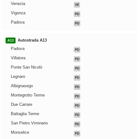
Venezia
VE
Vigonza
PD
Padova
PD
Autostrada A13
A13
Padova
PD
Villatora
PD
Ponte San Nicolò
PD
Legnaro
PD
Albignasego
PD
Montegrotto Terme
PD
Due Carrare
PD
Battaglia Terme
PD
San Pietro Viminario
PD
Monselice
PD