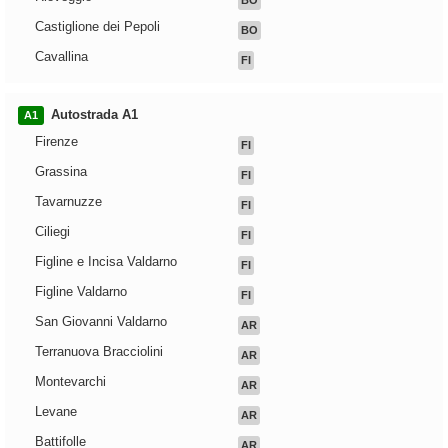
BO
Castiglione dei Pepoli
BO
Cavallina
FI
Autostrada A1
A1
Firenze
FI
Grassina
FI
Tavarnuzze
FI
Ciliegi
FI
Figline e Incisa Valdarno
FI
Figline Valdarno
FI
San Giovanni Valdarno
AR
Terranuova Bracciolini
AR
Montevarchi
AR
Levane
AR
Battifolle
AR