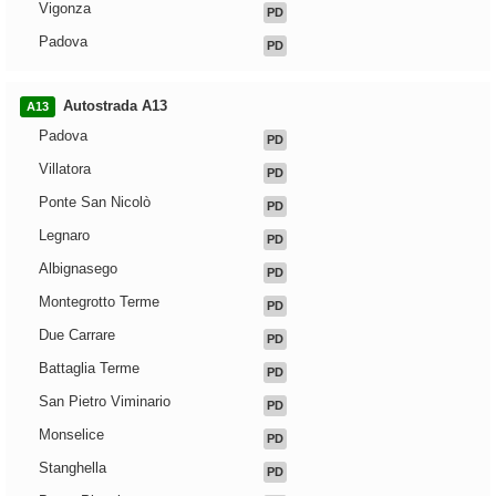
Vigonza
PD
Padova
PD
Autostrada A13
A13
Padova
PD
Villatora
PD
Ponte San Nicolò
PD
Legnaro
PD
Albignasego
PD
Montegrotto Terme
PD
Due Carrare
PD
Battaglia Terme
PD
San Pietro Viminario
PD
Monselice
PD
Stanghella
PD