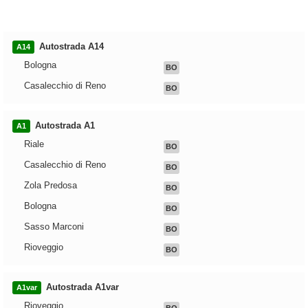
Autostrada A14
A14
Bologna
BO
Casalecchio di Reno
BO
Autostrada A1
A1
Riale
BO
Casalecchio di Reno
BO
Zola Predosa
BO
Bologna
BO
Sasso Marconi
BO
Rioveggio
BO
Autostrada A1var
A1var
Rioveggio