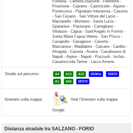
Strade sul percorso:
A4
A13
A14
SS3bis
SS675
A1
A56
SP270
Vedi l’itinerario sulla mappa
Itinerario sulla mappa:
Google
Distanza stradale tra SALZANO - FORIO