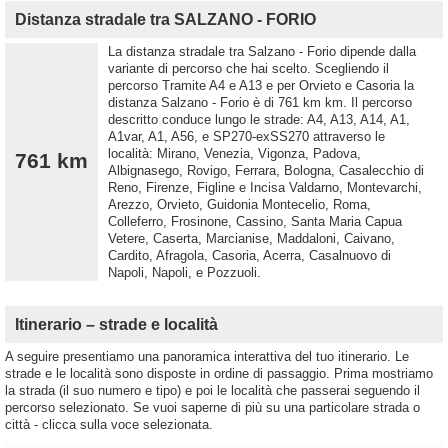
Distanza stradale tra SALZANO - FORIO
La distanza stradale tra Salzano - Forio dipende dalla
variante di percorso che hai scelto. Scegliendo il
percorso Tramite A4 e A13 e per Orvieto e Casoria la
distanza Salzano - Forio è di 761 km km. Il percorso
descritto conduce lungo le strade: A4, A13, A14, A1,
A1var, A1, A56, e SP270-exSS270 attraverso le
località: Mirano, Venezia, Vigonza, Padova,
761 km
Albignasego, Rovigo, Ferrara, Bologna, Casalecchio di
Reno, Firenze, Figline e Incisa Valdarno, Montevarchi,
Arezzo, Orvieto, Guidonia Montecelio, Roma,
Colleferro, Frosinone, Cassino, Santa Maria Capua
Vetere, Caserta, Marcianise, Maddaloni, Caivano,
Cardito, Afragola, Casoria, Acerra, Casalnuovo di
Napoli, Napoli, e Pozzuoli.
Itinerario – strade e località
A seguire presentiamo una panoramica interattiva del tuo itinerario. Le
strade e le località sono disposte in ordine di passaggio. Prima mostriamo
la strada (il suo numero e tipo) e poi le località che passerai seguendo il
percorso selezionato. Se vuoi saperne di più su una particolare strada o
città - clicca sulla voce selezionata.