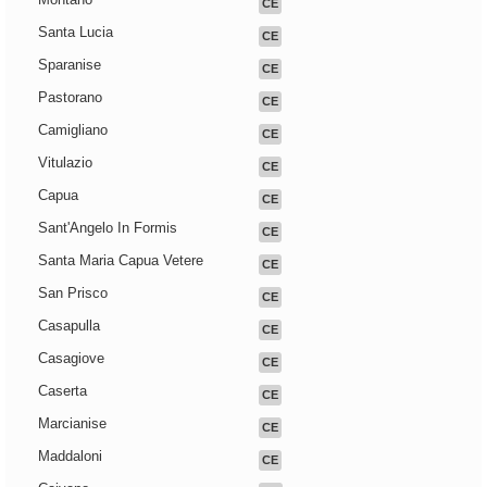
CE
Santa Lucia
CE
Sparanise
CE
Pastorano
CE
Camigliano
CE
Vitulazio
CE
Capua
CE
Sant'Angelo In Formis
CE
Santa Maria Capua Vetere
CE
San Prisco
CE
Casapulla
CE
Casagiove
CE
Caserta
CE
Marcianise
CE
Maddaloni
CE