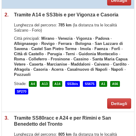
Dettagli
2.
Tramite A14 e SS3bis e per Vigonza e Casoria
Lunghezza del percorso:
785 km
(la distanza tra le località
Salzano - Forio)
Città principali:
Mirano
-
Venezia
-
Vigonza
-
Padova
-
Albignasego
-
Rovigo
-
Ferrara
-
Bologna
-
San Lazzaro di
Savena
-
Castel San Pietro Terme
-
Imola
-
Faenza
-
Forlì
-
Città di Castello
-
Perugia
-
Terni
-
Guidonia Montecelio
-
Roma
-
Colleferro
-
Frosinone
-
Cassino
-
Santa Maria Capua
Vetere
-
Caserta
-
Marcianise
-
Maddaloni
-
Caivano
-
Cardito
-
Afragola
-
Casoria
-
Acerra
-
Casalnuovo di Napoli
-
Napoli
-
Pozzuoli
Strade:
A4
A13
A14
SS3bis
SS675
A1
A56
SP270
Dettagli
3.
Tramite SS80racc e A24 e per Rimini e San
Benedetto del Tronto
Lunghezza del percorso:
805 km
(la distanza tra le località