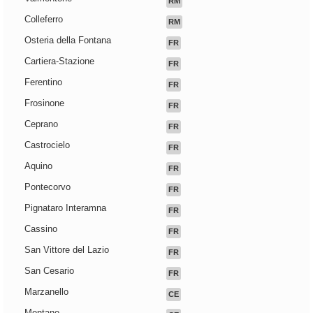
RM
Colleferro
RM
Osteria della Fontana
FR
Cartiera-Stazione
FR
Ferentino
FR
Frosinone
FR
Ceprano
FR
Castrocielo
FR
Aquino
FR
Pontecorvo
FR
Pignataro Interamna
FR
Cassino
FR
San Vittore del Lazio
FR
San Cesario
FR
Marzanello
CE
Montano