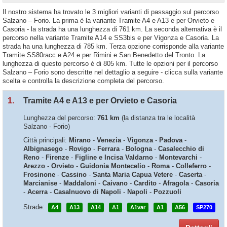
Il nostro sistema ha trovato le 3 migliori varianti di passaggio sul percorso
Salzano – Forio. La prima è la variante Tramite A4 e A13 e per Orvieto e
Casoria - la strada ha una lunghezza di 761 km. La seconda alternativa è il
percorso nella variante Tramite A14 e SS3bis e per Vigonza e Casoria. La
strada ha una lunghezza di 785 km. Terza opzione corrisponde alla variante
Tramite SS80racc e A24 e per Rimini e San Benedetto del Tronto. La
lunghezza di questo percorso è di 805 km. Tutte le opzioni per il percorso
Salzano – Forio sono descritte nel dettaglio a seguire - clicca sulla variante
scelta e controlla la descrizione completa del percorso.
1.
Tramite A4 e A13 e per Orvieto e Casoria
Lunghezza del percorso:
761 km
(la distanza tra le località
Salzano - Forio)
Città principali:
Mirano
-
Venezia
-
Vigonza
-
Padova
-
Albignasego
-
Rovigo
-
Ferrara
-
Bologna
-
Casalecchio di
Reno
-
Firenze
-
Figline e Incisa Valdarno
-
Montevarchi
-
Arezzo
-
Orvieto
-
Guidonia Montecelio
-
Roma
-
Colleferro
-
Frosinone
-
Cassino
-
Santa Maria Capua Vetere
-
Caserta
-
Marcianise
-
Maddaloni
-
Caivano
-
Cardito
-
Afragola
-
Casoria
-
Acerra
-
Casalnuovo di Napoli
-
Napoli
-
Pozzuoli
Strade:
A4
A13
A14
A1
A1var
A1
A56
SP270