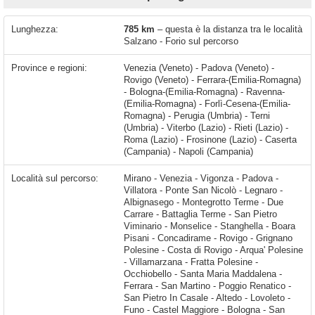
Lunghezza:
785 km
– questa è la distanza tra le località
Salzano - Forio sul percorso
Province e regioni:
Venezia (Veneto) - Padova (Veneto) -
Rovigo (Veneto) - Ferrara-(Emilia-Romagna)
- Bologna-(Emilia-Romagna) - Ravenna-
(Emilia-Romagna) - Forlì-Cesena-(Emilia-
Romagna) - Perugia (Umbria) - Terni
(Umbria) - Viterbo (Lazio) - Rieti (Lazio) -
Roma (Lazio) - Frosinone (Lazio) - Caserta
(Campania) - Napoli (Campania)
Località sul percorso:
Mirano - Venezia - Vigonza - Padova - Villatora - Ponte San Nicolò - Legnaro - Albignasego - Montegrotto Terme - Due Carrare - Battaglia Terme - San Pietro Viminario - Monselice - Stanghella - Boara Pisani - Concadirame - Rovigo - Grignano Polesine - Costa di Rovigo - Arqua' Polesine - Villamarzana - Fratta Polesine - Occhiobello - Santa Maria Maddalena - Ferrara - San Martino - Poggio Renatico - San Pietro In Casale - Altedo - Lovoleto - Funo - Castel Maggiore - Bologna - San Lazzaro di Savena - Villanova - Castel San Pietro Terme - Poggio Piccolo