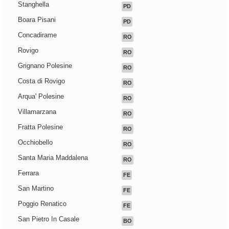
Stanghella
PD
Boara Pisani
PD
Concadirame
RO
Rovigo
RO
Grignano Polesine
RO
Costa di Rovigo
RO
Arqua' Polesine
RO
Villamarzana
RO
Fratta Polesine
RO
Occhiobello
RO
Santa Maria Maddalena
RO
Ferrara
FE
San Martino
FE
Poggio Renatico
FE
San Pietro In Casale
BO