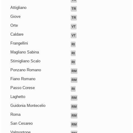
Attigliano
TR
Giove
TR
Orte
VT
Caldare
VT
Frangellini
RI
Magliano Sabina
RI
Stimigliano Scalo
RI
Ponzano Romano
RM
Fiano Romano
RM
Passo Corese
RI
Laghetto
RM
Guidonia Montecelio
RM
Roma
RM
San Cesareo
RM
Valmontone