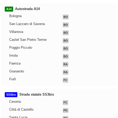
Autostrada A14
A14
Bologna
BO
San Lazzaro di Savena
BO
Villanova
BO
Castel San Pietro Terme
BO
Poggio Piccolo
BO
Imola
BO
Faenza
RA
Granarolo
RA
Forlì
FC
Strada statale SS3bis
SS3bis
Cesena
FC
Città di Castello
PG
Santa Lucia