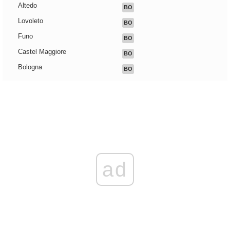
Altedo
BO
Lovoleto
BO
Funo
BO
Castel Maggiore
BO
Bologna
BO
ad