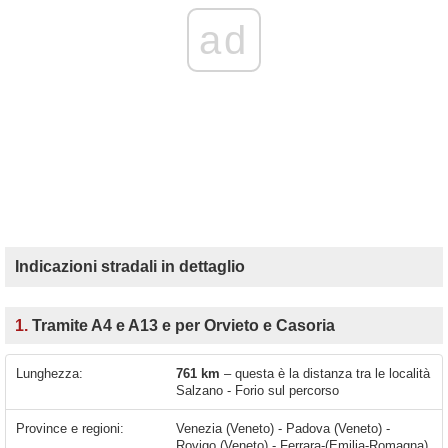
ad
Indicazioni stradali in dettaglio
1.
Tramite A4 e A13 e per Orvieto e Casoria
Lunghezza:
761 km
– questa è la distanza tra le località
Salzano - Forio sul percorso
Province e regioni:
Venezia (Veneto) - Padova (Veneto) -
Rovigo (Veneto) - Ferrara-(Emilia-Romagna)