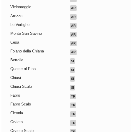
Viciomaggio
AR
Arezzo
AR
Le Vertighe
AR
Monte San Savino
AR
Cesa
AR
Foiano della Chiana
AR
Bettolle
SI
Querce al Pino
SI
Chiusi
SI
Chiusi Scalo
SI
Fabro
TR
Fabro Scalo
TR
Ciconia
TR
Orvieto
TR
Orvieto Scalo
TR