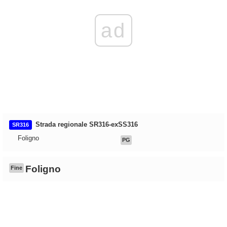
ad
Strada regionale SR316-exSS316
SR316
Foligno
PG
Foligno
Fine