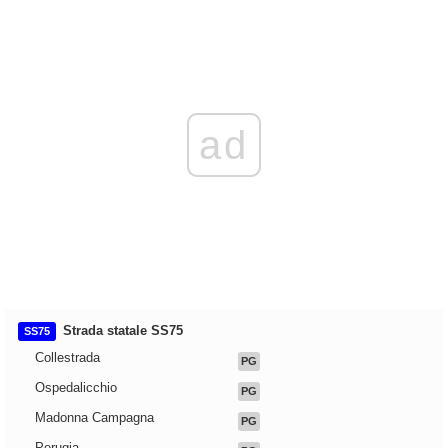
ad
Strada statale SS75
SS75
Collestrada
PG
Ospedalicchio
PG
Madonna Campagna
PG
Perugia