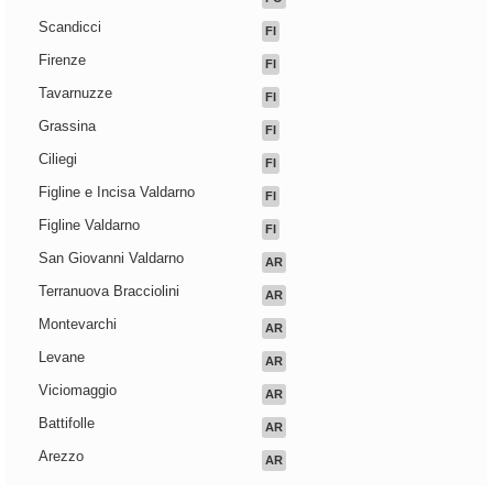
Scandicci
FI
Firenze
FI
Tavarnuzze
FI
Grassina
FI
Ciliegi
FI
Figline e Incisa Valdarno
FI
Figline Valdarno
FI
San Giovanni Valdarno
AR
Terranuova Bracciolini
AR
Montevarchi
AR
Levane
AR
Viciomaggio
AR
Battifolle
AR
Arezzo
AR