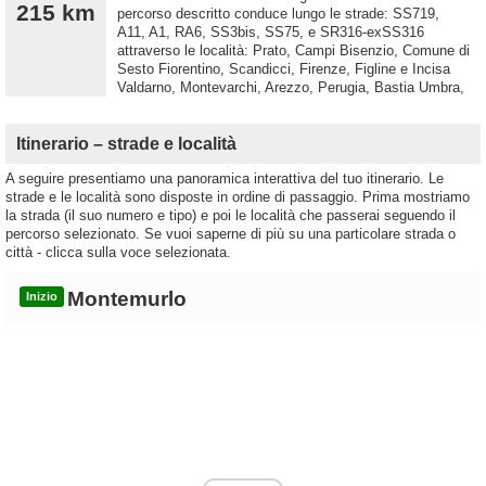
215 km
percorso descritto conduce lungo le strade: SS719,
A11, A1, RA6, SS3bis, SS75, e SR316-exSS316
attraverso le località: Prato, Campi Bisenzio, Comune di
Sesto Fiorentino, Scandicci, Firenze, Figline e Incisa
Valdarno, Montevarchi, Arezzo, Perugia, Bastia Umbra,
Itinerario – strade e località
A seguire presentiamo una panoramica interattiva del tuo itinerario. Le
strade e le località sono disposte in ordine di passaggio. Prima mostriamo
la strada (il suo numero e tipo) e poi le località che passerai seguendo il
percorso selezionato. Se vuoi saperne di più su una particolare strada o
città - clicca sulla voce selezionata.
Montemurlo
Inizio