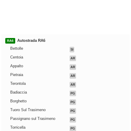
Autostrada RA6
RA6
Bettolle
SI
Centoia
AR
Appalto
AR
Pietraia
AR
Terontola
AR
Badiaccia
PG
Borghetto
PG
Tuoro Sul Trasimeno
PG
Passignano sul Trasimeno
PG
Torricella
PG