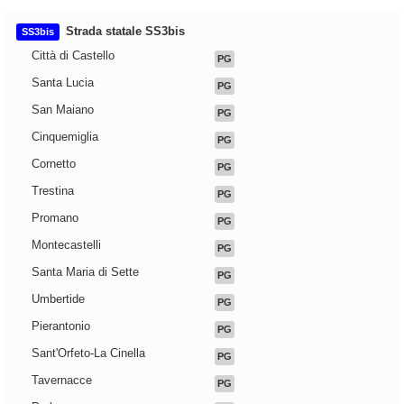
Strada statale SS3bis
SS3bis
Città di Castello
PG
Santa Lucia
PG
San Maiano
PG
Cinquemiglia
PG
Cornetto
PG
Trestina
PG
Promano
PG
Montecastelli
PG
Santa Maria di Sette
PG
Umbertide
PG
Pierantonio
PG
Sant'Orfeto-La Cinella
PG
Tavernacce
PG