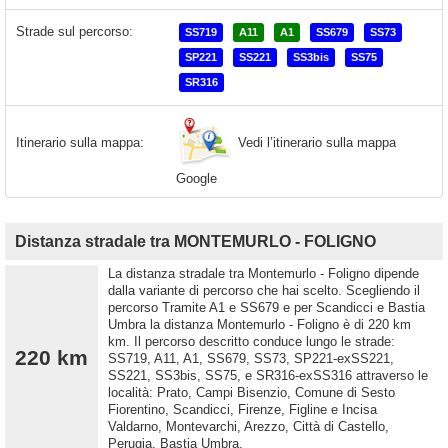
Strade sul percorso:
SS719
A11
A1
SS679
SS73
SP221
SS221
SS3bis
SS75
SR316
Vedi l’itinerario sulla mappa
Itinerario sulla mappa:
Google
Distanza stradale tra MONTEMURLO - FOLIGNO
La distanza stradale tra Montemurlo - Foligno dipende
dalla variante di percorso che hai scelto. Scegliendo il
percorso Tramite A1 e SS679 e per Scandicci e Bastia
Umbra la distanza Montemurlo - Foligno è di 220 km
km. Il percorso descritto conduce lungo le strade:
220 km
SS719, A11, A1, SS679, SS73, SP221-exSS221,
SS221, SS3bis, SS75, e SR316-exSS316 attraverso le
località: Prato, Campi Bisenzio, Comune di Sesto
Fiorentino, Scandicci, Firenze, Figline e Incisa
Valdarno, Montevarchi, Arezzo, Città di Castello,
Perugia, Bastia Umbra,