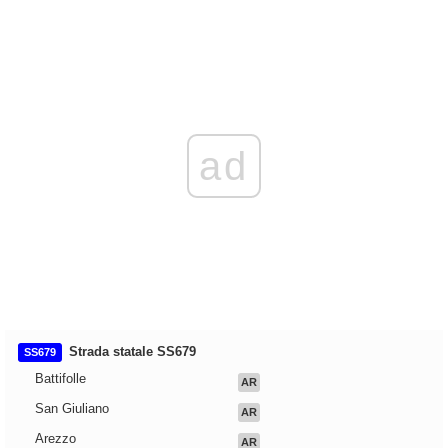
ad
Strada statale SS679
SS679
Battifolle
AR
San Giuliano
AR
Arezzo
AR