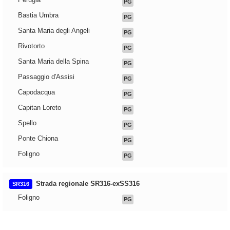
PG
Bastia Umbra
PG
Santa Maria degli Angeli
PG
Rivotorto
PG
Santa Maria della Spina
PG
Passaggio d'Assisi
PG
Capodacqua
PG
Capitan Loreto
PG
Spello
PG
Ponte Chiona
PG
Foligno
PG
Strada regionale SR316-exSS316
SR316
Foligno
PG