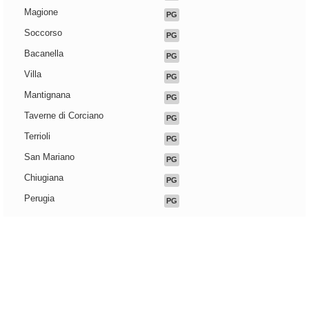
Magione
PG
Soccorso
PG
Bacanella
PG
Villa
PG
Mantignana
PG
Taverne di Corciano
PG
Terrioli
PG
San Mariano
PG
Chiugiana
PG
Perugia
PG