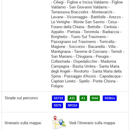
Strade sul percorso:
SS719
A11
A1
RA6
SS3bis
SS75
SR316
Vedi l’itinerario sulla mappa
Itinerario sulla mappa: