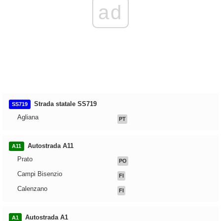
ad
Strada statale SS719
SS719
Agliana
PT
Autostrada A11
A11
Prato
PO
Campi Bisenzio
FI
Calenzano
FI
Autostrada A1
A1