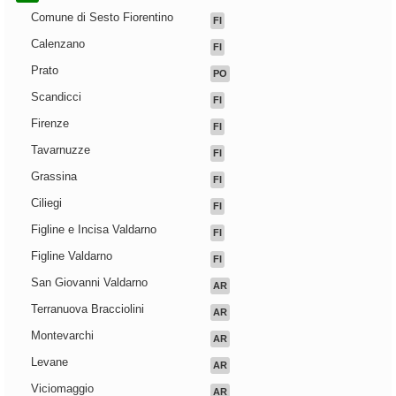
Comune di Sesto Fiorentino
FI
Calenzano
FI
Prato
PO
Scandicci
FI
Firenze
FI
Tavarnuzze
FI
Grassina
FI
Ciliegi
FI
Figline e Incisa Valdarno
FI
Figline Valdarno
FI
San Giovanni Valdarno
AR
Terranuova Bracciolini
AR
Montevarchi
AR
Levane
AR
Viciomaggio
AR