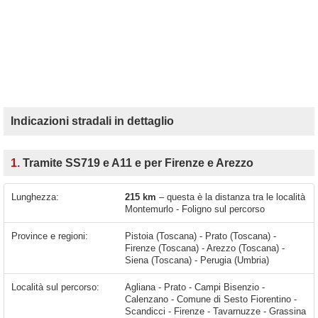
Indicazioni stradali in dettaglio
1.
Tramite SS719 e A11 e per Firenze e Arezzo
Lunghezza:
215 km
– questa è la distanza tra le località
Montemurlo - Foligno sul percorso
Province e regioni:
Pistoia (Toscana) - Prato (Toscana) -
Firenze (Toscana) - Arezzo (Toscana) -
Siena (Toscana) - Perugia (Umbria)
Località sul percorso:
Agliana - Prato - Campi Bisenzio - Calenzano - Comune di Sesto Fiorentino - Scandicci - Firenze - Tavarnuzze - Grassina - Ciliegi - Figline e Incisa Valdarno - Figline Valdarno - San Giovanni Valdarno - Terranuova Bracciolini - Montevarchi - Levane - Viciomaggio - Battifolle - Arezzo - Le Vertighe - Monte San Savino - Cesa - Foiano della Chiana - Bettolle - Centoia - Appalto - Pietraia - Terontola - Badiaccia - Borghetto - Tuoro Sul Trasimeno - Passignano sul Trasimeno - Torricella - Magione - Soccorso - Bacanella - Villa