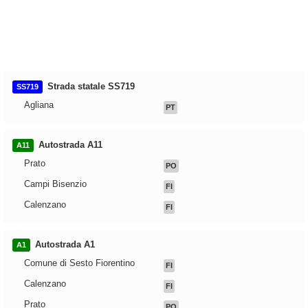
Strada statale SS719
SS719
Agliana
PT
Autostrada A11
A11
Prato
PO
Campi Bisenzio
FI
Calenzano
FI
Autostrada A1
A1
Comune di Sesto Fiorentino
FI
Calenzano
FI
Prato
PO