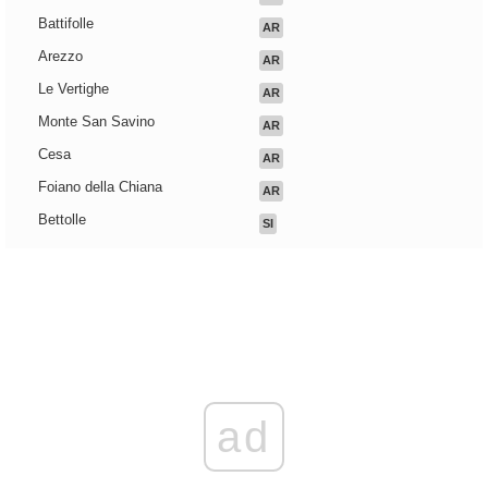
Battifolle
AR
Arezzo
AR
Le Vertighe
AR
Monte San Savino
AR
Cesa
AR
Foiano della Chiana
AR
Bettolle
SI
ad