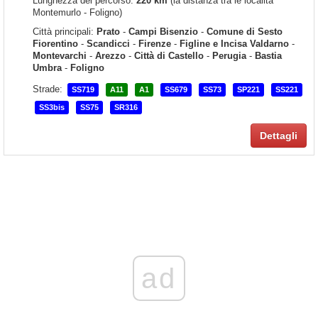
Lunghezza del percorso:
220 km
(la distanza tra le località
Montemurlo - Foligno)
Città principali:
Prato
-
Campi Bisenzio
-
Comune di Sesto
Fiorentino
-
Scandicci
-
Firenze
-
Figline e Incisa Valdarno
-
Montevarchi
-
Arezzo
-
Città di Castello
-
Perugia
-
Bastia
Umbra
-
Foligno
Strade:
SS719
A11
A1
SS679
SS73
SP221
SS221
SS3bis
SS75
SR316
Dettagli
ad