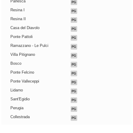
Parlesca
PG
Resina I
PG
Resina II
PG
Casa del Diavolo
PG
Ponte Pattoli
PG
Ramazzano - Le Pulci
PG
Villa Pitignano
PG
Bosco
PG
Ponte Felcino
PG
Ponte Valleceppi
PG
Lidarno
PG
Sant'Egidio
PG
Perugia
PG
Collestrada
PG