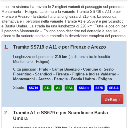
Il nostro sistema ha trovato le 2 migliori varianti di passaggio sul percorso
Montemurlo – Foligno. La prima è la variante Tramite SS719 e A11 e per
Firenze e Arezzo - la strada ha una lunghezza di 215 km. La seconda
alternativa è il percorso nella variante Tramite A1 e SS679 e per Scandicci
e Bastia Umbra. La strada ha una lunghezza di 220 km. Tutte le opzioni per
il percorso Montemurlo – Foligno sono descritte nel dettaglio a seguire -
clicca sulla variante scelta e controlla la descrizione completa del percorso.
1.
Tramite SS719 e A11 e per Firenze e Arezzo
Lunghezza del percorso:
215 km
(la distanza tra le località
Montemurlo - Foligno)
Città principali:
Prato
-
Campi Bisenzio
-
Comune di Sesto
Fiorentino
-
Scandicci
-
Firenze
-
Figline e Incisa Valdarno
-
Montevarchi
-
Arezzo
-
Perugia
-
Bastia Umbra
-
Foligno
Strade:
SS719
A11
A1
RA6
SS3bis
SS75
SR316
Dettagli
2.
Tramite A1 e SS679 e per Scandicci e Bastia
Umbra