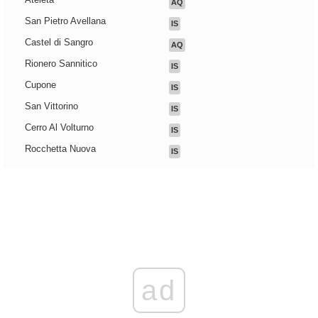
AQ
San Pietro Avellana
IS
Castel di Sangro
AQ
Rionero Sannitico
IS
Cupone
IS
San Vittorino
IS
Cerro Al Volturno
IS
Rocchetta Nuova
IS
ad