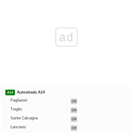
ad
Autostrada A14
A14
Pagliaroni
CH
Treglio
CH
Santa Calcagna
CH
Lanciano
CH