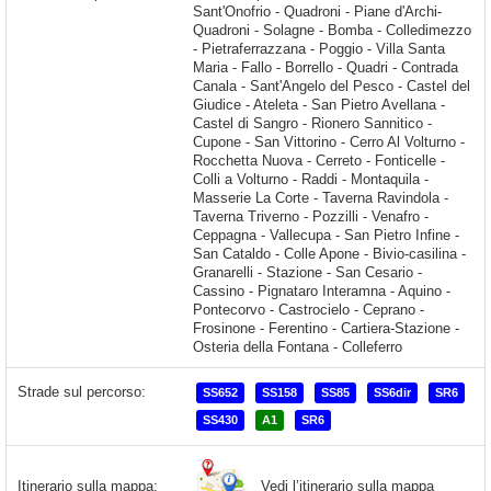
Strade sul percorso:
SS652
SS158
SS85
SS6dir
SR6
SS430
A1
SR6
Vedi l’itinerario sulla mappa
Itinerario sulla mappa: