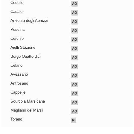
Cocullo
AQ
Casale
AQ
Anversa degli Abruzzi
AQ
Pescina
AQ
Cerchio
AQ
Aielli Stazione
AQ
Borgo Quattordici
AQ
Celano
AQ
Avezzano
AQ
Antrosano
AQ
Cappelle
AQ
Scurcola Marsicana
AQ
Magliano de' Marsi
AQ
Torano
RI