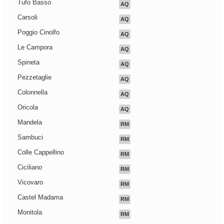
Tufo Basso
AQ
Carsoli
AQ
Poggio Cinolfo
AQ
Le Campora
AQ
Spineta
AQ
Pezzetaglie
AQ
Colonnella
AQ
Oricola
AQ
Mandela
RM
Sambuci
RM
Colle Cappellino
RM
Ciciliano
RM
Vicovaro
RM
Castel Madama
RM
Monitola
RM