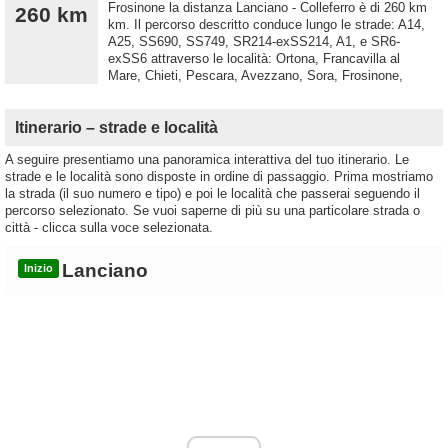
Frosinone la distanza Lanciano - Colleferro è di 260 km
260 km
km. Il percorso descritto conduce lungo le strade: A14,
A25, SS690, SS749, SR214-exSS214, A1, e SR6-
exSS6 attraverso le località: Ortona, Francavilla al
Mare, Chieti, Pescara, Avezzano, Sora, Frosinone,
Itinerario – strade e località
A seguire presentiamo una panoramica interattiva del tuo itinerario. Le
strade e le località sono disposte in ordine di passaggio. Prima mostriamo
la strada (il suo numero e tipo) e poi le località che passerai seguendo il
percorso selezionato. Se vuoi saperne di più su una particolare strada o
città - clicca sulla voce selezionata.
Lanciano
Inizio