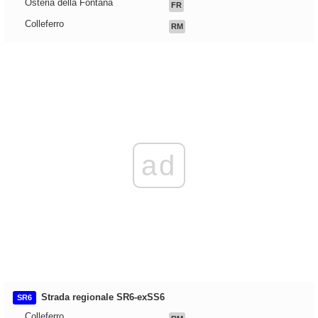
Osteria della Fontana
FR
Colleferro
RM
ad
Strada regionale SR6-exSS6
SR6
Colleferro