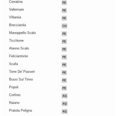
Cerratina
PE
Vallemare
PE
Villareia
PE
Brecciarola
CH
Manoppello Scalo
PE
Ticchione
PE
Alanno Scalo
PE
Feliciantonio
PE
Scafa
PE
Torre De' Passeri
PE
Bussi Sul Tirino
PE
Popoli
PE
Corfinio
AQ
Raiano
AQ
Pratola Peligna
AQ