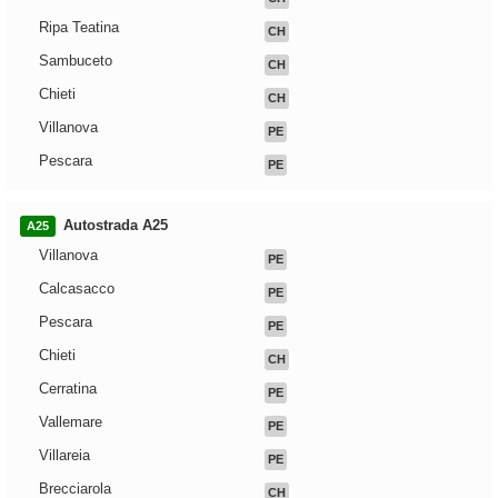
Ripa Teatina
CH
Sambuceto
CH
Chieti
CH
Villanova
PE
Pescara
PE
Autostrada A25
A25
Villanova
PE
Calcasacco
PE
Pescara
PE
Chieti
CH
Cerratina
PE
Vallemare
PE
Villareia
PE
Brecciarola
CH