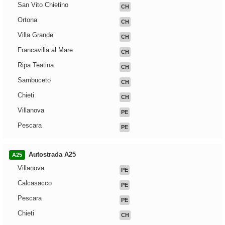
San Vito Chietino
CH
Ortona
CH
Villa Grande
CH
Francavilla al Mare
CH
Ripa Teatina
CH
Sambuceto
CH
Chieti
CH
Villanova
PE
Pescara
PE
Autostrada A25
A25
Villanova
PE
Calcasacco
PE
Pescara
PE
Chieti
CH