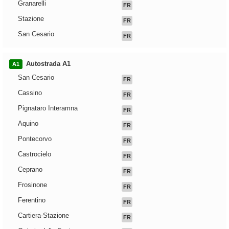
Granarelli
FR
Stazione
FR
San Cesario
FR
Autostrada A1
A1
San Cesario
FR
Cassino
FR
Pignataro Interamna
FR
Aquino
FR
Pontecorvo
FR
Castrocielo
FR
Ceprano
FR
Frosinone
FR
Ferentino
FR
Cartiera-Stazione
FR