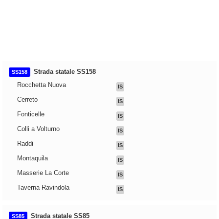
Strada statale SS158
SS158
Rocchetta Nuova
IS
Cerreto
IS
Fonticelle
IS
Colli a Volturno
IS
Raddi
IS
Montaquila
IS
Masserie La Corte
IS
Taverna Ravindola
IS
Strada statale SS85
SS85