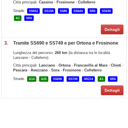
Città principali:
Cassino
-
Frosinone
-
Colleferro
Strade:
SS652
SS158
SS85
SS6dir
SR6
SS430
A1
SR6
Dettagli
3.
Tramite SS690 e SS749 e per Ortona e Frosinone
Lunghezza del percorso:
260 km
(la distanza tra le località
Lanciano - Colleferro)
Città principali:
Lanciano
-
Ortona
-
Francavilla al Mare
-
Chieti
-
Pescara
-
Avezzano
-
Sora
-
Frosinone
-
Colleferro
Strade:
A14
A25
SS690
SS749
SR214
A1
SR6
Dettagli