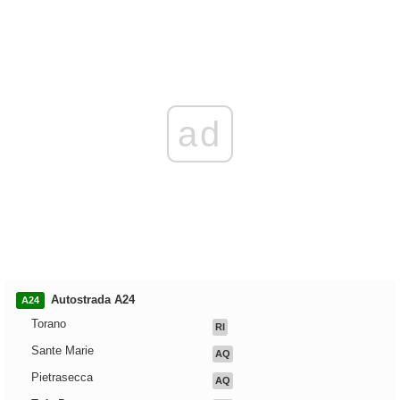
ad
Autostrada A24
A24
Torano
RI
Sante Marie
AQ
Pietrasecca
AQ