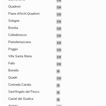
CH
Quadroni
CH
Piane d'Archi-Quadroni
CH
Solagne
CH
Bomba
CH
Colledimezzo
CH
Pietraferrazzana
CH
Poggio
CH
Villa Santa Maria
CH
Fallo
CH
Borrello
IS
Quadri
CH
Contrada Canala
IS
Sant'Angelo del Pesco
IS
Castel del Giudice
IS
Ateleta