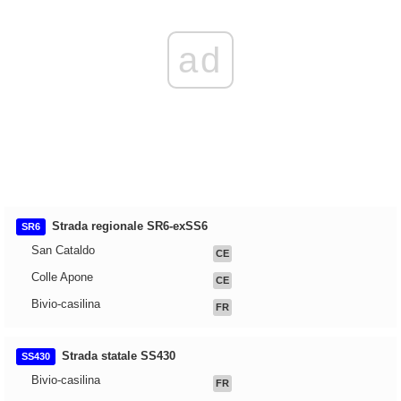
ad
Strada regionale SR6-exSS6
SR6
San Cataldo
CE
Colle Apone
CE
Bivio-casilina
FR
Strada statale SS430
SS430
Bivio-casilina
FR