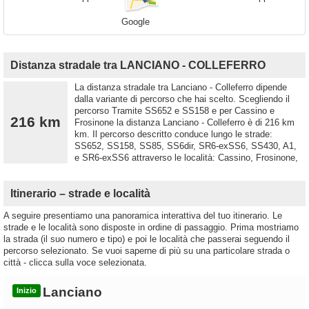
Google
Distanza stradale tra LANCIANO - COLLEFERRO
La distanza stradale tra Lanciano - Colleferro dipende
dalla variante di percorso che hai scelto. Scegliendo il
percorso Tramite SS652 e SS158 e per Cassino e
216 km
Frosinone la distanza Lanciano - Colleferro è di 216 km
km. Il percorso descritto conduce lungo le strade:
SS652, SS158, SS85, SS6dir, SR6-exSS6, SS430, A1,
e SR6-exSS6 attraverso le località: Cassino, Frosinone,
Itinerario – strade e località
A seguire presentiamo una panoramica interattiva del tuo itinerario. Le
strade e le località sono disposte in ordine di passaggio. Prima mostriamo
la strada (il suo numero e tipo) e poi le località che passerai seguendo il
percorso selezionato. Se vuoi saperne di più su una particolare strada o
città - clicca sulla voce selezionata.
Lanciano
Inizio