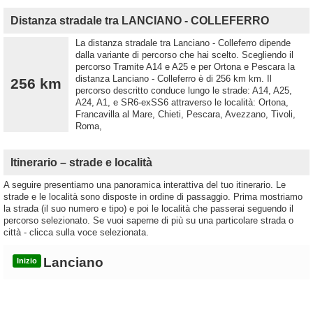
Distanza stradale tra LANCIANO - COLLEFERRO
La distanza stradale tra Lanciano - Colleferro dipende
dalla variante di percorso che hai scelto. Scegliendo il
percorso Tramite A14 e A25 e per Ortona e Pescara la
distanza Lanciano - Colleferro è di 256 km km. Il
256 km
percorso descritto conduce lungo le strade: A14, A25,
A24, A1, e SR6-exSS6 attraverso le località: Ortona,
Francavilla al Mare, Chieti, Pescara, Avezzano, Tivoli,
Roma,
Itinerario – strade e località
A seguire presentiamo una panoramica interattiva del tuo itinerario. Le
strade e le località sono disposte in ordine di passaggio. Prima mostriamo
la strada (il suo numero e tipo) e poi le località che passerai seguendo il
percorso selezionato. Se vuoi saperne di più su una particolare strada o
città - clicca sulla voce selezionata.
Lanciano
Inizio