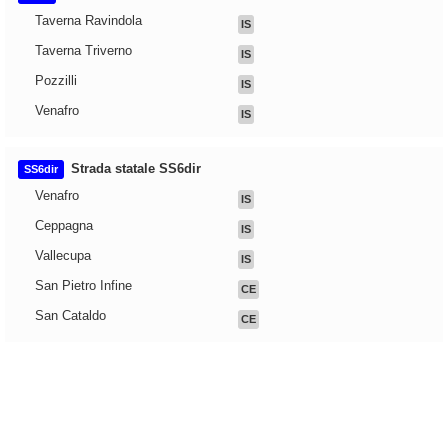
Taverna Ravindola
IS
Taverna Triverno
IS
Pozzilli
IS
Venafro
IS
Strada statale SS6dir
SS6dir
Venafro
IS
Ceppagna
IS
Vallecupa
IS
San Pietro Infine
CE
San Cataldo
CE