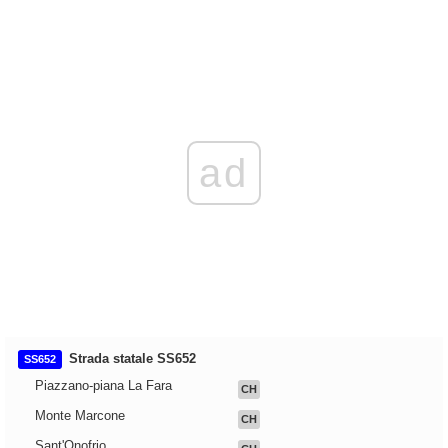
ad
Strada statale SS652
SS652
Piazzano-piana La Fara
CH
Monte Marcone
CH
Sant'Onofrio