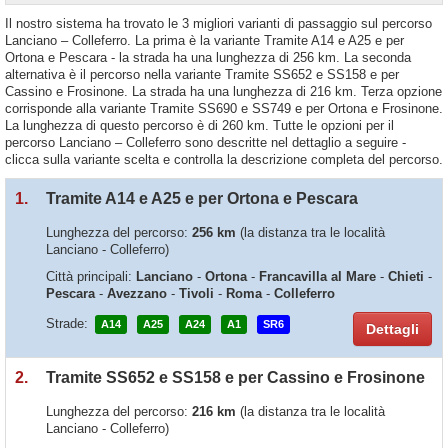
Il nostro sistema ha trovato le 3 migliori varianti di passaggio sul percorso
Lanciano – Colleferro. La prima è la variante Tramite A14 e A25 e per
Ortona e Pescara - la strada ha una lunghezza di 256 km. La seconda
alternativa è il percorso nella variante Tramite SS652 e SS158 e per
Cassino e Frosinone. La strada ha una lunghezza di 216 km. Terza opzione
corrisponde alla variante Tramite SS690 e SS749 e per Ortona e Frosinone.
La lunghezza di questo percorso è di 260 km. Tutte le opzioni per il
percorso Lanciano – Colleferro sono descritte nel dettaglio a seguire -
clicca sulla variante scelta e controlla la descrizione completa del percorso.
1.
Tramite A14 e A25 e per Ortona e Pescara
Lunghezza del percorso:
256 km
(la distanza tra le località
Lanciano - Colleferro)
Città principali:
Lanciano
-
Ortona
-
Francavilla al Mare
-
Chieti
-
Pescara
-
Avezzano
-
Tivoli
-
Roma
-
Colleferro
Strade:
A14
A25
A24
A1
SR6
Dettagli
2.
Tramite SS652 e SS158 e per Cassino e Frosinone
Lunghezza del percorso:
216 km
(la distanza tra le località
Lanciano - Colleferro)