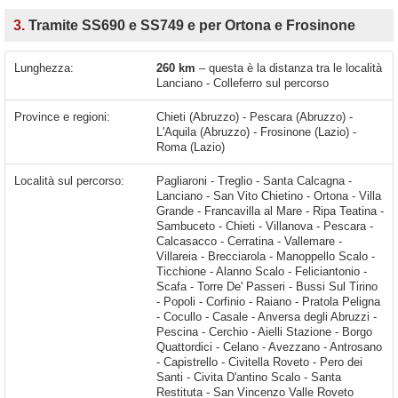
3.
Tramite SS690 e SS749 e per Ortona e Frosinone
Lunghezza:
260 km
– questa è la distanza tra le località
Lanciano - Colleferro sul percorso
Province e regioni:
Chieti (Abruzzo) - Pescara (Abruzzo) -
L'Aquila (Abruzzo) - Frosinone (Lazio) -
Roma (Lazio)
Località sul percorso:
Pagliaroni - Treglio - Santa Calcagna - Lanciano - San Vito Chietino - Ortona - Villa Grande - Francavilla al Mare - Ripa Teatina - Sambuceto - Chieti - Villanova - Pescara - Calcasacco - Cerratina - Vallemare - Villareia - Brecciarola - Manoppello Scalo - Ticchione - Alanno Scalo - Feliciantonio - Scafa - Torre De' Passeri - Bussi Sul Tirino - Popoli - Corfinio - Raiano - Pratola Peligna - Cocullo - Casale - Anversa degli Abruzzi - Pescina - Cerchio - Aielli Stazione - Borgo Quattordici - Celano