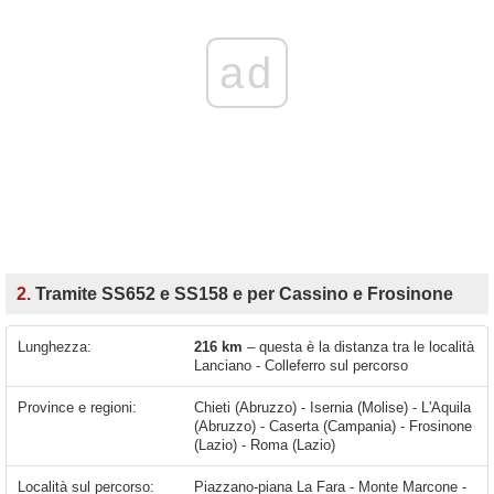
ad
2.
Tramite SS652 e SS158 e per Cassino e Frosinone
Lunghezza:
216 km
– questa è la distanza tra le località
Lanciano - Colleferro sul percorso
Province e regioni:
Chieti (Abruzzo) - Isernia (Molise) - L'Aquila
(Abruzzo) - Caserta (Campania) - Frosinone
(Lazio) - Roma (Lazio)
Località sul percorso:
Piazzano-piana La Fara - Monte Marcone - Sant'Onofrio - Quadroni - Piane d'Archi-Quadroni - Solagne - Bomba - Colledimezzo - Pietraferrazzana - Poggio - Villa Santa Maria - Fallo - Borrello - Quadri - Contrada Canala - Sant'Angelo del Pesco - Castel del Giudice - Ateleta - San Pietro Avellana - Castel di Sangro - Rionero Sannitico - Cupone - San Vittorino - Cerro Al Volturno - Rocchetta Nuova - Cerreto - Fonticelle - Colli a Volturno - Raddi - Montaquila - Masserie La Corte - Taverna Ravindola - Taverna Triverno - Pozzilli - Venafro - Ceppagna - Vallecupa