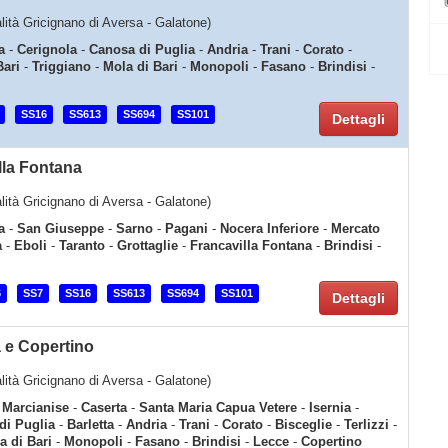
calità Gricignano di Aversa - Galatone)
a
-
Cerignola
-
Canosa di Puglia
-
Andria
-
Trani
-
Corato
-
Bari
-
Triggiano
-
Mola di Bari
-
Monopoli
-
Fasano
-
Brindisi
-
SS16
SS613
SS694
SS101
Dettagli
lla Fontana
calità Gricignano di Aversa - Galatone)
a
-
San Giuseppe
-
Sarno
-
Pagani
-
Nocera Inferiore
-
Mercato
a
-
Eboli
-
Taranto
-
Grottaglie
-
Francavilla Fontana
-
Brindisi
-
6
SS7
SS16
SS613
SS694
SS101
Dettagli
a e Copertino
calità Gricignano di Aversa - Galatone)
-
Marcianise
-
Caserta
-
Santa Maria Capua Vetere
-
Isernia
-
di Puglia
-
Barletta
-
Andria
-
Trani
-
Corato
-
Bisceglie
-
Terlizzi
-
a di Bari
-
Monopoli
-
Fasano
-
Brindisi
-
Lecce
-
Copertino