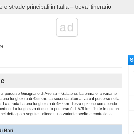
e strade principali in Italia – trova itinerario
ad
ne
S
ne
o sul percorso Gricignano di Aversa – Galatone. La prima è la variante
a una lunghezza di 435 km. La seconda alternativa è il percorso nella
a. La strada ha una lunghezza di 450 km. Terza opzione corrisponde
ertino. La lunghezza di questo percorso è di 579 km. Tutte le opzioni
el dettaglio a seguire - clicca sulla variante scelta e controlla la
i Bari