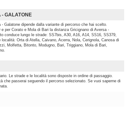
SA - GALATONE
 - Galatone dipende dalla variante di percorso che hai scelto.
e per Corato e Mola di Bari la distanza Gricignano di Aversa -
tto conduce lungo le strade: SS7bis, A30, A16, A14, SS16, SS379,
calità: Orta di Atella, Caivano, Acerra, Nola, Cerignola, Canosa di
izzi, Molfetta, Bitonto, Modugno, Bari, Triggiano, Mola di Bari,
no.
rio. Le strade e le località sono disposte in ordine di passaggio.
lità che passerai seguendo il percorso selezionato. Se vuoi saperne di
nata.