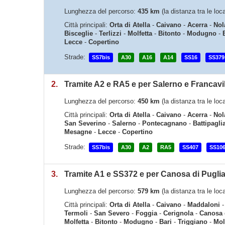
Lunghezza del percorso:
435 km
(la distanza tra le lo
Città principali:
Orta di Atella
-
Caivano
-
Acerra
-
Nol
Bisceglie
-
Terlizzi
-
Molfetta
-
Bitonto
-
Modugno
-
Lecce
-
Copertino
Strade:
SS7bis
A30
A16
A14
SS16
SS379
2.
Tramite A2 e RA5 e per Salerno e Francavi
Lunghezza del percorso:
450 km
(la distanza tra le lo
Città principali:
Orta di Atella
-
Caivano
-
Acerra
-
Nol
San Severino
-
Salerno
-
Pontecagnano
-
Battipagli
Mesagne
-
Lecce
-
Copertino
Strade:
SS7bis
A30
A2
RA5
SS407
SS10
3.
Tramite A1 e SS372 e per Canosa di Pugli
Lunghezza del percorso:
579 km
(la distanza tra le lo
Città principali:
Orta di Atella
-
Caivano
-
Maddaloni
Termoli
-
San Severo
-
Foggia
-
Cerignola
-
Canosa 
Molfetta
-
Bitonto
-
Modugno
-
Bari
-
Triggiano
-
Mol