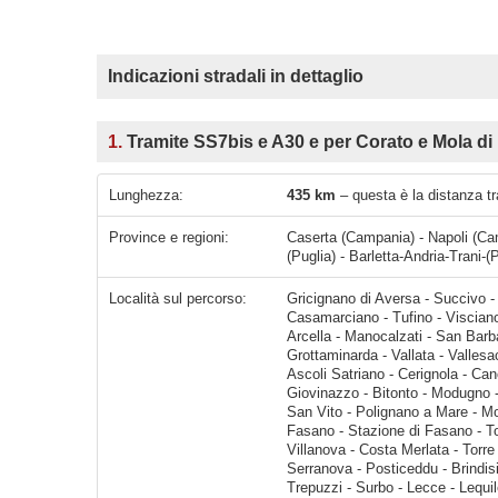
Indicazioni stradali in dettaglio
1.
Tramite SS7bis e A30 e per Corato e Mola di 
Lunghezza:
435 km
– questa è la distanza tr
Province e regioni:
Caserta (Campania) - Napoli (Ca
(Puglia) - Barletta-Andria-Trani-(P
Località sul percorso:
Gricignano di Aversa - Succivo - Orta di Atella - Caivano - Acerra - San Vitaliano - Nola - Casamarciano - Tufino - Visciano - Sperone - Baiano - Sirignano - Mugnano del Cardinale - Atripal