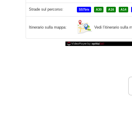
Strade sul percorso:
SS7bis
A30
A16
A14
Vedi l’itinerario sull
Itinerario sulla mappa: