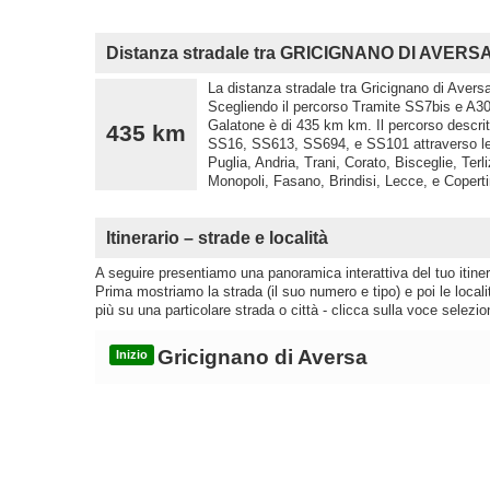
Distanza stradale tra GRICIGNANO DI AVER
La distanza stradale tra Gricignano di Aversa
Scegliendo il percorso Tramite SS7bis e A30 
Galatone è di 435 km km. Il percorso descri
435 km
SS16, SS613, SS694, e SS101 attraverso le lo
Puglia, Andria, Trani, Corato, Bisceglie, Terl
Monopoli, Fasano, Brindisi, Lecce, e Coperti
Itinerario – strade e località
A seguire presentiamo una panoramica interattiva del tuo itinera
Prima mostriamo la strada (il suo numero e tipo) e poi le loca
più su una particolare strada o città - clicca sulla voce selezio
Gricignano di Aversa
Inizio