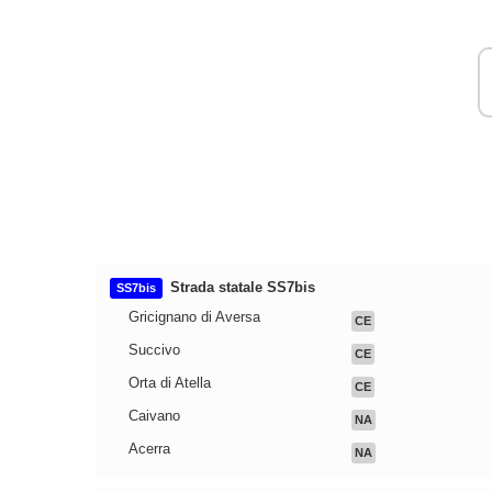
Strada statale SS7bis
SS7bis
Gricignano di Aversa
CE
Succivo
CE
Orta di Atella
CE
Caivano
NA
Acerra
NA