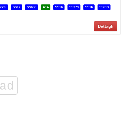
SS85
SS17
SS650
A14
SS16
SS379
SS16
SS613
Dettagli
ad