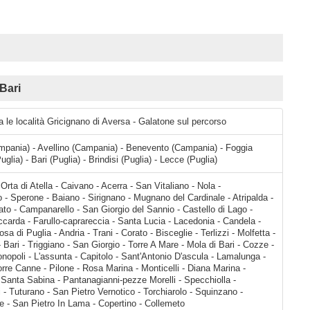
Bari
a le località Gricignano di Aversa - Galatone sul percorso
mpania) - Avellino (Campania) - Benevento (Campania) - Foggia
uglia) - Bari (Puglia) - Brindisi (Puglia) - Lecce (Puglia)
da - Arcella - Manocalzati - San Barbato - Campanarello - San Giorgio del Sannio - Castello di Lago - Grottaminarda - Vallata - Vallesaccarda - Farullo-caprareccia - Santa Lucia - Lacedonia - Candela - Ascoli Satriano - Cerignola - Canosa di Puglia - Andria - Trani - Corato - Bisceglie - Terlizzi - Molfetta - Giovinaz