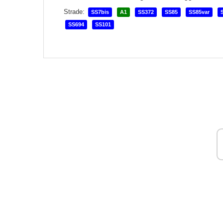
Strade:
SS7bis
A1
SS372
SS85
SS85var
SS694
SS101