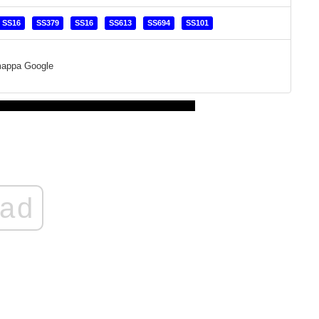
SS16
SS379
SS16
SS613
SS694
SS101
a mappa Google
ad