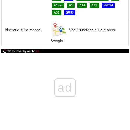
A1var
A1
A14
A13
SS434
A31
SR53
Vedi l’itinerario sulla mappa
Itinerario sulla mappa:
Google
ad