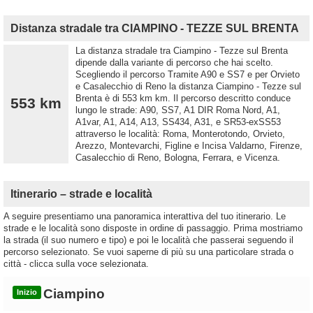
Distanza stradale tra CIAMPINO - TEZZE SUL BRENTA
La distanza stradale tra Ciampino - Tezze sul Brenta
dipende dalla variante di percorso che hai scelto.
Scegliendo il percorso Tramite A90 e SS7 e per Orvieto
e Casalecchio di Reno la distanza Ciampino - Tezze sul
Brenta è di 553 km km. Il percorso descritto conduce
553 km
lungo le strade: A90, SS7, A1 DIR Roma Nord, A1,
A1var, A1, A14, A13, SS434, A31, e SR53-exSS53
attraverso le località: Roma, Monterotondo, Orvieto,
Arezzo, Montevarchi, Figline e Incisa Valdarno, Firenze,
Casalecchio di Reno, Bologna, Ferrara, e Vicenza.
Itinerario – strade e località
A seguire presentiamo una panoramica interattiva del tuo itinerario. Le
strade e le località sono disposte in ordine di passaggio. Prima mostriamo
la strada (il suo numero e tipo) e poi le località che passerai seguendo il
percorso selezionato. Se vuoi saperne di più su una particolare strada o
città - clicca sulla voce selezionata.
Ciampino
Inizio