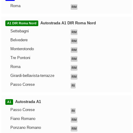
Roma
RM
Autostrada A1 DIR Roma Nord
A1 DIR Roma Nord
Settebagni
RM
Belvedere
RM
Monterotondo
RM
Tre Pontoni
RM
Roma
RM
Girardi-bellavista-terrazze
RM
Passo Corese
RI
Autostrada A1
A1
Passo Corese
RI
Fiano Romano
RM
Ponzano Romano
RM