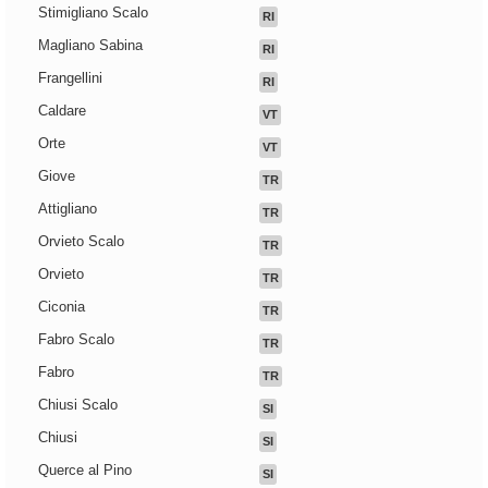
Stimigliano Scalo
RI
Magliano Sabina
RI
Frangellini
RI
Caldare
VT
Orte
VT
Giove
TR
Attigliano
TR
Orvieto Scalo
TR
Orvieto
TR
Ciconia
TR
Fabro Scalo
TR
Fabro
TR
Chiusi Scalo
SI
Chiusi
SI
Querce al Pino
SI