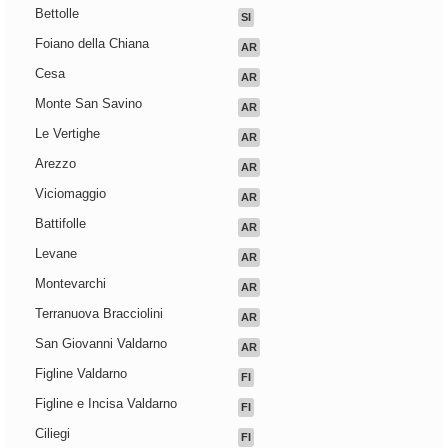
Bettolle
SI
Foiano della Chiana
AR
Cesa
AR
Monte San Savino
AR
Le Vertighe
AR
Arezzo
AR
Viciomaggio
AR
Battifolle
AR
Levane
AR
Montevarchi
AR
Terranuova Bracciolini
AR
San Giovanni Valdarno
AR
Figline Valdarno
FI
Figline e Incisa Valdarno
FI
Ciliegi
FI