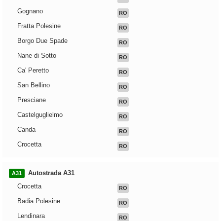
Gognano
RO
Fratta Polesine
RO
Borgo Due Spade
RO
Nane di Sotto
RO
Ca' Peretto
RO
San Bellino
RO
Presciane
RO
Castelguglielmo
RO
Canda
RO
Crocetta
RO
Autostrada A31
A31
Crocetta
RO
Badia Polesine
RO
Lendinara
RO