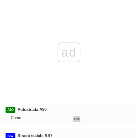
ad
Autostrada A90
A90
Roma
RM
Strada statale SS7
SS7