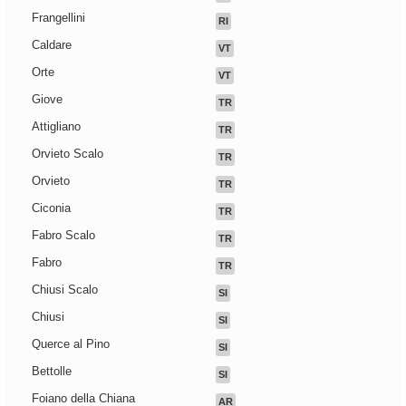
Frangellini
RI
Caldare
VT
Orte
VT
Giove
TR
Attigliano
TR
Orvieto Scalo
TR
Orvieto
TR
Ciconia
TR
Fabro Scalo
TR
Fabro
TR
Chiusi Scalo
SI
Chiusi
SI
Querce al Pino
SI
Bettolle
SI
Foiano della Chiana
AR