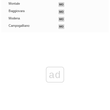
Montale
MO
Baggiovara
MO
Modena
MO
Campogalliano
MO
ad