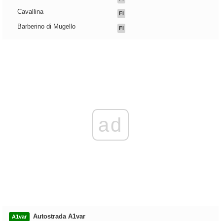
Cavallina
FI
Barberino di Mugello
FI
ad
Autostrada A1var
A1var