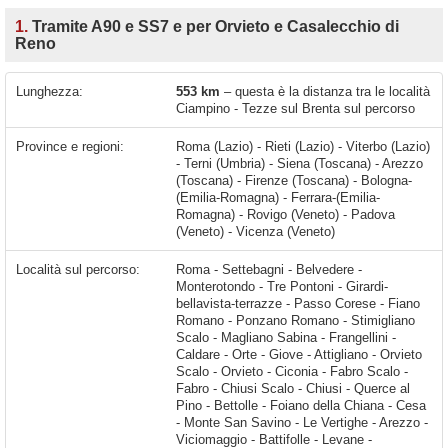
1.
Tramite A90 e SS7 e per Orvieto e Casalecchio di
Reno
Lunghezza:
553 km
– questa è la distanza tra le località
Ciampino - Tezze sul Brenta sul percorso
Province e regioni:
Roma (Lazio) - Rieti (Lazio) - Viterbo (Lazio)
- Terni (Umbria) - Siena (Toscana) - Arezzo
(Toscana) - Firenze (Toscana) - Bologna-
(Emilia-Romagna) - Ferrara-(Emilia-
Romagna) - Rovigo (Veneto) - Padova
(Veneto) - Vicenza (Veneto)
Località sul percorso:
Roma - Settebagni - Belvedere - Monterotondo - Tre Pontoni - Girardi-bellavista-terrazze - Passo Corese - Fiano Romano - Ponzano Romano - Stimigliano Scalo - Magliano Sabina - Frangellini - Caldare - Orte - Giove - Attigliano - Orvieto Scalo - Orvieto - Ciconia - Fabro Scalo - Fabro - Chiusi Scalo - Chiusi - Querce al Pino - Bettolle - Foiano della Chiana - Cesa - Monte San Savino - Le Vertighe - Arezzo - Viciomaggio - Battifolle - Levane - Montevarchi - Terranuova Bracciolini - San Giovanni Valdarno - Figline Valdarno