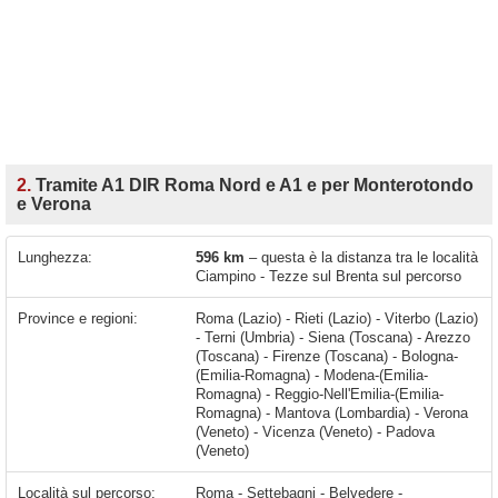
2.
Tramite A1 DIR Roma Nord e A1 e per Monterotondo
e Verona
Lunghezza:
596 km
– questa è la distanza tra le località
Ciampino - Tezze sul Brenta sul percorso
Province e regioni:
Roma (Lazio) - Rieti (Lazio) - Viterbo (Lazio)
- Terni (Umbria) - Siena (Toscana) - Arezzo
(Toscana) - Firenze (Toscana) - Bologna-
(Emilia-Romagna) - Modena-(Emilia-
Romagna) - Reggio-Nell'Emilia-(Emilia-
Romagna) - Mantova (Lombardia) - Verona
(Veneto) - Vicenza (Veneto) - Padova
(Veneto)
Località sul percorso:
Roma - Settebagni - Belvedere - Monterotondo - Tre Pontoni - Girardi-bellavista-terrazze - Passo Corese - Fiano Romano - Ponzano Romano - Stimigliano Scalo - Magliano Sabina - Frangellini - Caldare - Orte - Giove - Attigliano - Orvieto Scalo - Orvieto - Ciconia - Fabro Scalo - Fabro - Chiusi Scalo - Chiusi - Querce al Pino - Bettolle - Foiano della Chiana - Cesa - Monte San Savino - Le Vertighe - Arezzo - Viciomaggio - Battifolle - Levane - Montevarchi - Terranuova Bracciolini - San Giovanni Valdarno - Figline Valdarno