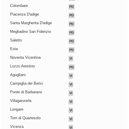
Colombare
PD
Piacenza D'adige
PD
Santa Margherita D'adige
PD
Megliadino San Fidenzio
PD
Saletto
PD
Este
PD
Noventa Vicentina
VI
Lozzo Atestino
PD
Agugliaro
VI
Campiglia dei Berici
VI
Ponte di Barbarano
VI
Villaganzerla
VI
Longare
VI
Torri di Quartesolo
VI
Vicenza
VI