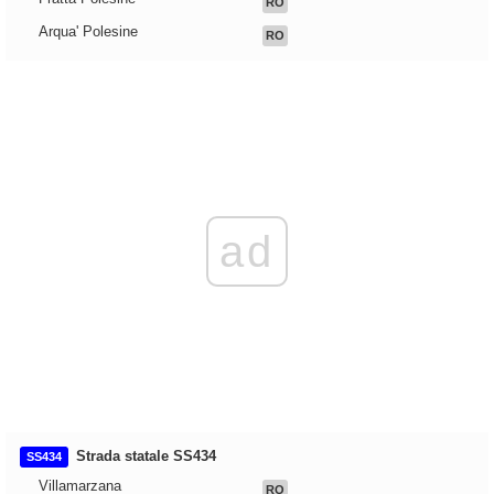
RO
Arqua' Polesine
RO
ad
Strada statale SS434
SS434
Villamarzana
RO