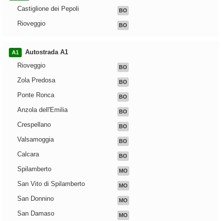
Castiglione dei Pepoli
BO
Rioveggio
BO
Autostrada A1
A1
Rioveggio
BO
Zola Predosa
BO
Ponte Ronca
BO
Anzola dell'Emilia
BO
Crespellano
BO
Valsamoggia
BO
Calcara
BO
Spilamberto
MO
San Vito di Spilamberto
MO
San Donnino
MO
San Damaso
MO