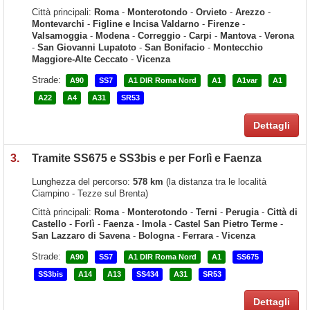
Città principali:
Roma
-
Monterotondo
-
Orvieto
-
Arezzo
-
Montevarchi
-
Figline e Incisa Valdarno
-
Firenze
-
Valsamoggia
-
Modena
-
Correggio
-
Carpi
-
Mantova
-
Verona
-
San Giovanni Lupatoto
-
San Bonifacio
-
Montecchio
Maggiore-Alte Ceccato
-
Vicenza
Strade:
A90
SS7
A1 DIR Roma Nord
A1
A1var
A1
A22
A4
A31
SR53
Dettagli
3.
Tramite SS675 e SS3bis e per Forlì e Faenza
Lunghezza del percorso:
578 km
(la distanza tra le località
Ciampino - Tezze sul Brenta)
Città principali:
Roma
-
Monterotondo
-
Terni
-
Perugia
-
Città di
Castello
-
Forlì
-
Faenza
-
Imola
-
Castel San Pietro Terme
-
San Lazzaro di Savena
-
Bologna
-
Ferrara
-
Vicenza
Strade:
A90
SS7
A1 DIR Roma Nord
A1
SS675
SS3bis
A14
A13
SS434
A31
SR53
Dettagli