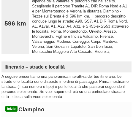
dipende dalla variante di percorso che hai scelto.
Scegliendo il percorso Tramite A1 DIR Roma Nord e A1
e per Monterotondo e Verona la distanza Ciampino -
Tezze sul Brenta è di 596 km km. Il percorso descritto
conduce lungo le strade: A90, SS7, A1 DIR Roma Nord,
596 km
A1, A1var, A1, A22, A4, A31, e SR53-exSS53 attraverso
le località: Roma, Monterotondo, Orvieto, Arezzo,
Montevarchi, Figline e Incisa Valdarno, Firenze,
Valsamoggia, Modena, Correggio, Carpi, Mantova,
Verona, San Giovanni Lupatoto, San Bonifacio,
Montecchio Maggiore-Alte Ceccato, Vicenza,
Itinerario – strade e località
A seguire presentiamo una panoramica interattiva del tuo itinerario. Le
strade e le località sono disposte in ordine di passaggio. Prima mostriamo
la strada (il suo numero e tipo) e poi le località che passerai seguendo il
percorso selezionato. Se vuoi saperne di più su una particolare strada o
città - clicca sulla voce selezionata.
Ciampino
Inizio