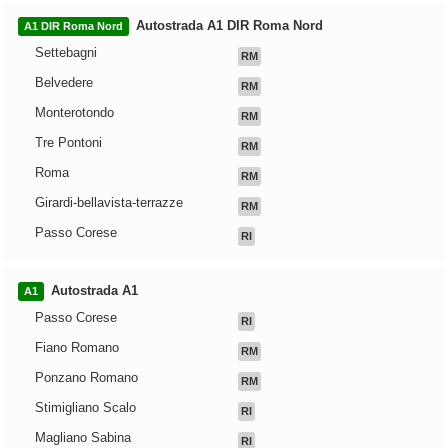
Autostrada A1 DIR Roma Nord
A1 DIR Roma Nord
Settebagni
RM
Belvedere
RM
Monterotondo
RM
Tre Pontoni
RM
Roma
RM
Girardi-bellavista-terrazze
RM
Passo Corese
RI
Autostrada A1
A1
Passo Corese
RI
Fiano Romano
RM
Ponzano Romano
RM
Stimigliano Scalo
RI
Magliano Sabina
RI