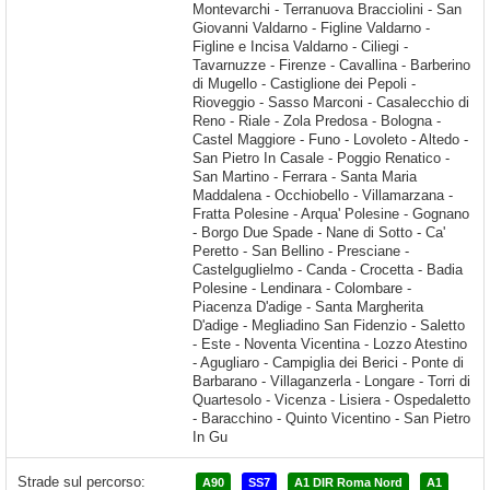
Strade sul percorso:
A90
SS7
A1 DIR Roma Nord
A1