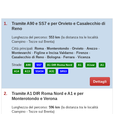
1.
Tramite A90 e SS7 e per Orvieto e Casalecchio di
Reno
Lunghezza del percorso:
553 km
(la distanza tra le località
Ciampino - Tezze sul Brenta)
Città principali:
Roma
-
Monterotondo
-
Orvieto
-
Arezzo
-
Montevarchi
-
Figline e Incisa Valdarno
-
Firenze
-
Casalecchio di Reno
-
Bologna
-
Ferrara
-
Vicenza
Strade:
A90
SS7
A1 DIR Roma Nord
A1
A1var
A1
A14
A13
SS434
A31
SR53
Dettagli
2.
Tramite A1 DIR Roma Nord e A1 e per
Monterotondo e Verona
Lunghezza del percorso:
596 km
(la distanza tra le località
Ciampino - Tezze sul Brenta)