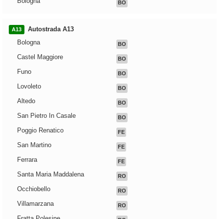
Bologna
BO
Autostrada A13
A13
Bologna
BO
Castel Maggiore
BO
Funo
BO
Lovoleto
BO
Altedo
BO
San Pietro In Casale
BO
Poggio Renatico
FE
San Martino
FE
Ferrara
FE
Santa Maria Maddalena
RO
Occhiobello
RO
Villamarzana
RO
Fratta Polesine