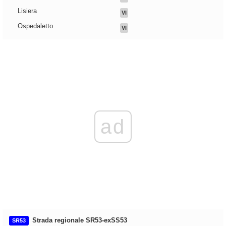
Lisiera
VI
Ospedaletto
VI
ad
Strada regionale SR53-exSS53
SR53