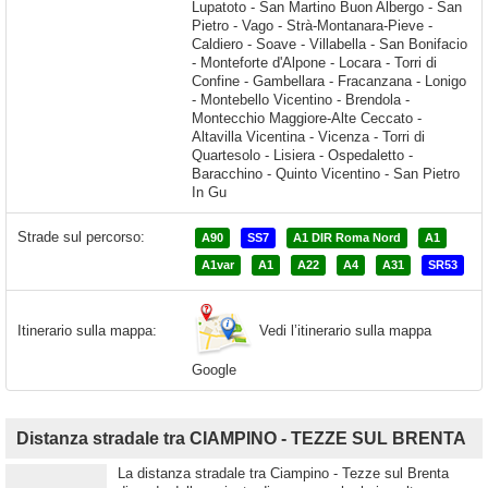
Strade sul percorso:
A90
SS7
A1 DIR Roma Nord
A1
A1var
A1
A22
A4
A31
SR53
Vedi l’itinerario sulla mappa
Itinerario sulla mappa:
Google
Distanza stradale tra CIAMPINO - TEZZE SUL BRENTA
La distanza stradale tra Ciampino - Tezze sul Brenta