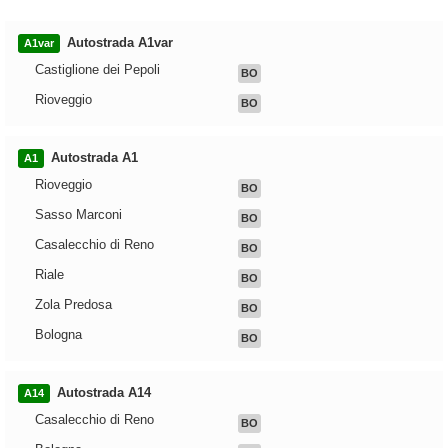
Autostrada A1var
A1var
Castiglione dei Pepoli
BO
Rioveggio
BO
Autostrada A1
A1
Rioveggio
BO
Sasso Marconi
BO
Casalecchio di Reno
BO
Riale
BO
Zola Predosa
BO
Bologna
BO
Autostrada A14
A14
Casalecchio di Reno
BO