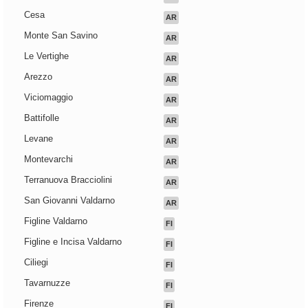
Cesa
AR
Monte San Savino
AR
Le Vertighe
AR
Arezzo
AR
Viciomaggio
AR
Battifolle
AR
Levane
AR
Montevarchi
AR
Terranuova Bracciolini
AR
San Giovanni Valdarno
AR
Figline Valdarno
FI
Figline e Incisa Valdarno
FI
Ciliegi
FI
Tavarnuzze
FI
Firenze
FI