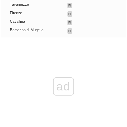
Tavarnuzze
FI
Firenze
FI
Cavallina
FI
Barberino di Mugello
FI
ad