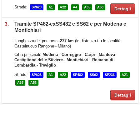
Strade:
SP623
A1
A22
A4
A35
A58
Dettagli
3.
Tramite SP482-exSS482 e SS62 e per Modena e
Montichiari
Lunghezza del percorso:
237 km
(la distanza tra le località
Castelnuovo Rangone - Milano)
Città principali:
Modena
-
Correggio
-
Carpi
-
Mantova
-
Castiglione delle Stiviere
-
Montichiari
-
Romano di
Lombardia
-
Treviglio
Strade:
SP623
A1
A22
SP482
SS62
SP236
A21
A35
A58
Dettagli