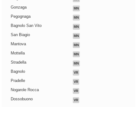
Gonzaga
MN
Pegognaga
MN
Bagnolo San Vito
MN
San Biagio
MN
Mantova
MN
Mottella
MN
Stradella
MN
Bagnolo
VR
Pradelle
VR
Nogarole Rocca
VR
Dossobuono
VR