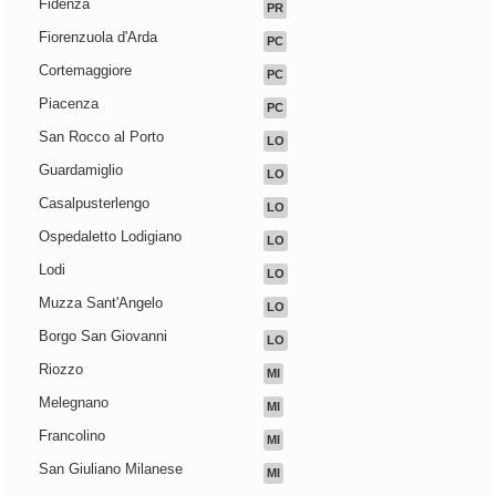
Fidenza
PR
Fiorenzuola d'Arda
PC
Cortemaggiore
PC
Piacenza
PC
San Rocco al Porto
LO
Guardamiglio
LO
Casalpusterlengo
LO
Ospedaletto Lodigiano
LO
Lodi
LO
Muzza Sant'Angelo
LO
Borgo San Giovanni
LO
Riozzo
MI
Melegnano
MI
Francolino
MI
San Giuliano Milanese
MI