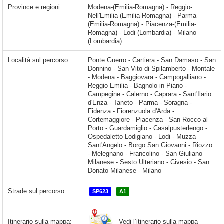
Province e regioni:
Modena-(Emilia-Romagna) - Reggio-
Nell'Emilia-(Emilia-Romagna) - Parma-
(Emilia-Romagna) - Piacenza-(Emilia-
Romagna) - Lodi (Lombardia) - Milano
(Lombardia)
Località sul percorso:
Ponte Guerro - Cartiera - San Damaso - San
Donnino - San Vito di Spilamberto - Montale
- Modena - Baggiovara - Campogalliano -
Reggio Emilia - Bagnolo in Piano -
Campegine - Calerno - Caprara - Sant'Ilario
d'Enza - Taneto - Parma - Soragna -
Fidenza - Fiorenzuola d'Arda -
Cortemaggiore - Piacenza - San Rocco al
Porto - Guardamiglio - Casalpusterlengo -
Ospedaletto Lodigiano - Lodi - Muzza
Sant'Angelo - Borgo San Giovanni - Riozzo
- Melegnano - Francolino - San Giuliano
Milanese - Sesto Ulteriano - Civesio - San
Donato Milanese - Milano
Strade sul percorso:
SP623
A1
Vedi l’itinerario sulla mappa
Itinerario sulla mappa: