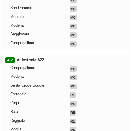
MO
San Damaso
MO
Montale
MO
Modena
MO
Baggiovara
MO
Campogalliano
MO
Autostrada A22
A22
Campogalliano
MO
Modena
MO
Santa Croce Scuole
MO
Correggio
RE
Carpi
MO
Rolo
RE
Reggiolo
RE
Moglia
MN