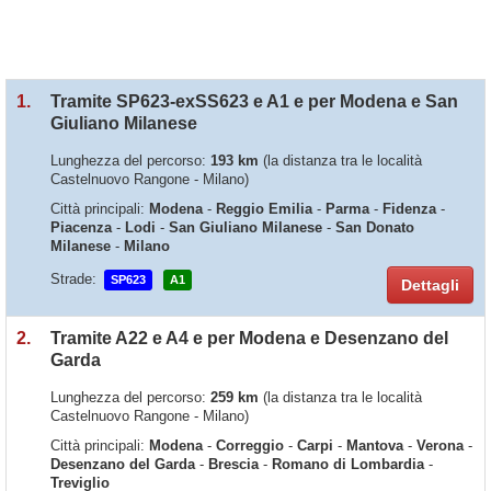
1.
Tramite SP623-exSS623 e A1 e per Modena e San
Giuliano Milanese
Lunghezza del percorso:
193 km
(la distanza tra le località
Castelnuovo Rangone - Milano)
Città principali:
Modena
-
Reggio Emilia
-
Parma
-
Fidenza
-
Piacenza
-
Lodi
-
San Giuliano Milanese
-
San Donato
Milanese
-
Milano
Strade:
SP623
A1
Dettagli
2.
Tramite A22 e A4 e per Modena e Desenzano del
Garda
Lunghezza del percorso:
259 km
(la distanza tra le località
Castelnuovo Rangone - Milano)
Città principali:
Modena
-
Correggio
-
Carpi
-
Mantova
-
Verona
-
Desenzano del Garda
-
Brescia
-
Romano di Lombardia
-
Treviglio