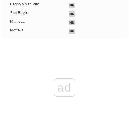
Bagnolo San Vito
MN
San Biagio
MN
Mantova
MN
Mottella
MN
ad