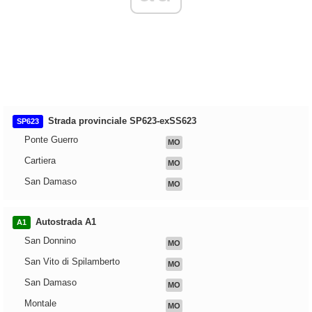
Strada provinciale SP623-exSS623
SP623
Ponte Guerro
MO
Cartiera
MO
San Damaso
MO
Autostrada A1
A1
San Donnino
MO
San Vito di Spilamberto
MO
San Damaso
MO
Montale
MO