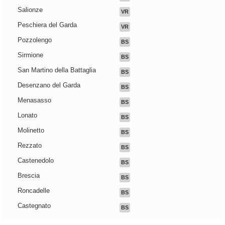
Salionze
VR
Peschiera del Garda
VR
Pozzolengo
BS
Sirmione
BS
San Martino della Battaglia
BS
Desenzano del Garda
BS
Menasasso
BS
Lonato
BS
Molinetto
BS
Rezzato
BS
Castenedolo
BS
Brescia
BS
Roncadelle
BS
Castegnato
BS