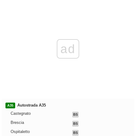
ad
Autostrada A35
A35
Castegnato
BS
Brescia
BS
Ospitaletto
BS