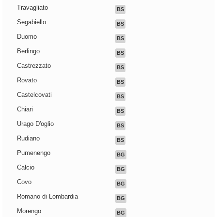
Travagliato
BS
Segabiello
BS
Duomo
BS
Berlingo
BS
Castrezzato
BS
Rovato
BS
Castelcovati
BS
Chiari
BS
Urago D'oglio
BS
Rudiano
BS
Pumenengo
BG
Calcio
BG
Covo
BG
Romano di Lombardia
BG
Morengo
BG