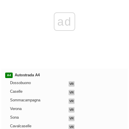
ad
Autostrada A4
A4
Dossobuono
VR
Caselle
VR
Sommacampagna
VR
Verona
VR
Sona
VR
Cavalcaselle
VR