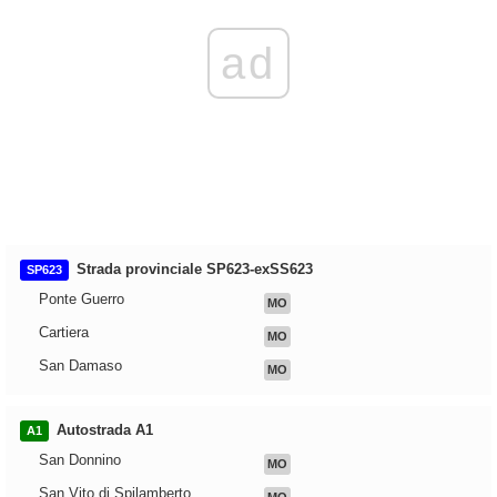
ad
Strada provinciale SP623-exSS623
SP623
Ponte Guerro
MO
Cartiera
MO
San Damaso
MO
Autostrada A1
A1
San Donnino
MO
San Vito di Spilamberto