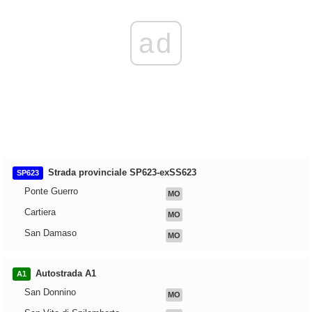
ad
Strada provinciale SP623-exSS623
SP623
Ponte Guerro
MO
Cartiera
MO
San Damaso
MO
Autostrada A1
A1
San Donnino
MO