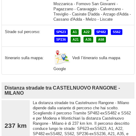
Strade sul percorso:
SP623
A1
A22
SP482
SS62
SP236
A21
A35
A58
Vedi l’itinerario sulla mappa
Itinerario sulla mappa:
Google
Distanza stradale tra CASTELNUOVO RANGONE -
MILANO
La distanza stradale tra Castelnuovo Rangone - Milano
dipende dalla variante di percorso che hai scelto.
Scegliendo il percorso Tramite SP482-exSS482 e SS62
e per Modena e Montichiari la distanza Castelnuovo
Rangone - Milano è di 237 km km. Il percorso descritto
237 km
conduce lungo le strade: SP623-exSS623, A1, A22,
SP482-exSS482, SS62, SP236-exSS236, A21, A35, e