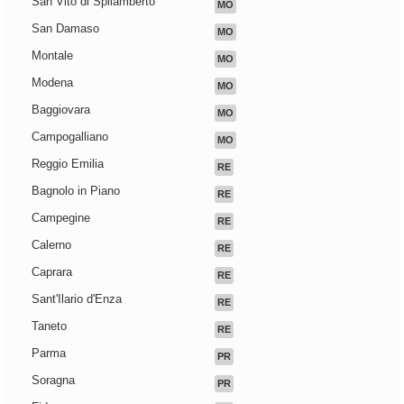
San Vito di Spilamberto
MO
San Damaso
MO
Montale
MO
Modena
MO
Baggiovara
MO
Campogalliano
MO
Reggio Emilia
RE
Bagnolo in Piano
RE
Campegine
RE
Calerno
RE
Caprara
RE
Sant'Ilario d'Enza
RE
Taneto
RE
Parma
PR
Soragna
PR