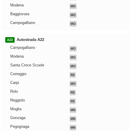
Modena
MO
Baggiovara
MO
Campogalliano
MO
Autostrada A22
A22
Campogalliano
MO
Modena
MO
Santa Croce Scuole
MO
Correggio
RE
Carpi
MO
Rolo
RE
Reggiolo
RE
Moglia
MN
Gonzaga
MN
Pegognaga
MN