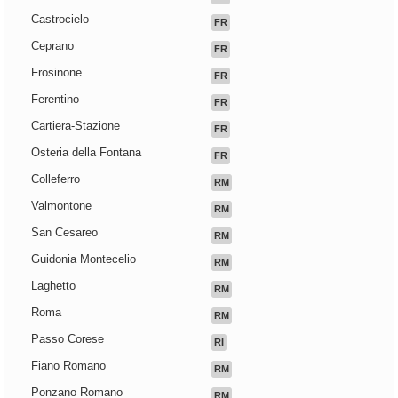
Castrocielo
FR
Ceprano
FR
Frosinone
FR
Ferentino
FR
Cartiera-Stazione
FR
Osteria della Fontana
FR
Colleferro
RM
Valmontone
RM
San Cesareo
RM
Guidonia Montecelio
RM
Laghetto
RM
Roma
RM
Passo Corese
RI
Fiano Romano
RM
Ponzano Romano
RM