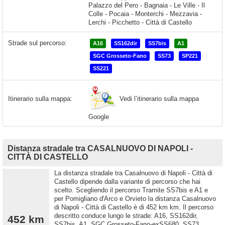
Strade sul percorso:
A16
SS162dir
SS7bis
A1
SGC Grosseto-Fano
SS73
SP221
SS221
Vedi l’itinerario sulla mappa
Itinerario sulla mappa:
Google
Distanza stradale tra CASALNUOVO DI NAPOLI -
CITTÀ DI CASTELLO
La distanza stradale tra Casalnuovo di Napoli - Città di
Castello dipende dalla variante di percorso che hai
scelto. Scegliendo il percorso Tramite SS7bis e A1 e
per Pomigliano d'Arco e Orvieto la distanza Casalnuovo
di Napoli - Città di Castello è di 452 km km. Il percorso
descritto conduce lungo le strade: A16, SS162dir,
452 km
SS7bis, A1, SGC Grosseto-Fano-exSS680, SS73,