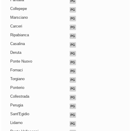
PG
Collepepe
PG
Marsciano
PG
Carceri
PG
Ripabianca
PG
Casalina
PG
Deruta
PG
Ponte Nuovo
PG
Fornaci
PG
Torgiano
PG
Ponterio
PG
Collestrada
PG
Perugia
PG
Sant'Egidio
PG
Lidarno
PG