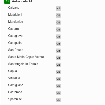
Autostrada A1
A1
Caivano
NA
Maddaloni
CE
Marcianise
CE
Caserta
CE
Casagiove
CE
Casapulla
CE
San Prisco
CE
Santa Maria Capua Vetere
CE
Sant'Angelo In Formis
CE
Capua
CE
Vitulazio
CE
Camigliano
CE
Pastorano
CE
Sparanise
CE