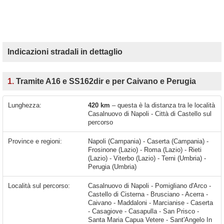
Indicazioni stradali in dettaglio
1.
Tramite A16 e SS162dir e per Caivano e Perugia
Lunghezza:
420 km
– questa è la distanza tra le località
Casalnuovo di Napoli - Città di Castello sul
percorso
Province e regioni:
Napoli (Campania) - Caserta (Campania) -
Frosinone (Lazio) - Roma (Lazio) - Rieti
(Lazio) - Viterbo (Lazio) - Terni (Umbria) -
Perugia (Umbria)
Località sul percorso:
Casalnuovo di Napoli - Pomigliano d'Arco - Castello di Cisterna - Brusciano - Acerra - Caivano - Maddaloni - Marcianise - Caserta - Casagiove - Casapulla - San Prisco - Santa Maria Capua Vetere - Sant'Angelo In Formis - Capua - Vitulazio - Camigliano - Pastorano - Sparanise - Santa Lucia - Montano - Marzanello - San Cesario - San Vittore del Lazio - Cassino - Pignataro Interamna - Pontecorvo - Aquino - Castrocielo - Ceprano - Frosinone - Ferentino - Cartiera-Stazione - Osteria della Fontana - Colleferro - Valmontone - San Cesareo