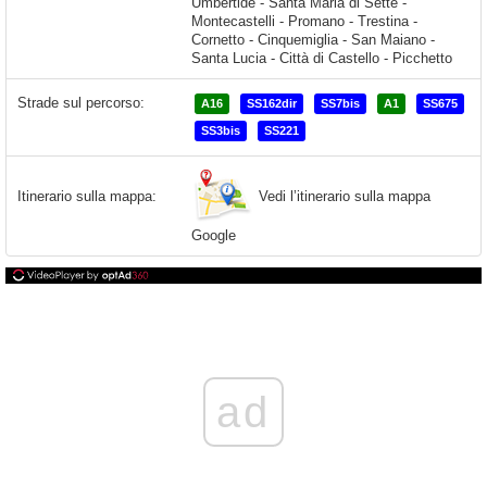
Strade sul percorso:
A16
SS162dir
SS7bis
A1
SS675
SS3bis
SS221
Vedi l’itinerario sulla mappa
Itinerario sulla mappa:
Google
ad