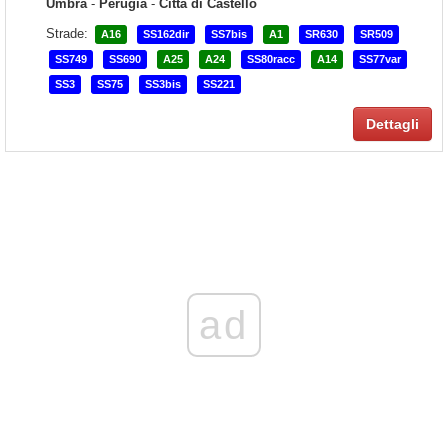
Umbra
-
Perugia
-
Città di Castello
Strade:
A16
SS162dir
SS7bis
A1
SR630
SR509
SS749
SS690
A25
A24
SS80racc
A14
SS77var
SS3
SS75
SS3bis
SS221
Dettagli
ad