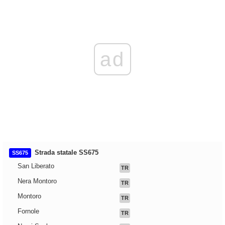
ad
Strada statale SS675
SS675
San Liberato
TR
Nera Montoro
TR
Montoro
TR
Fornole
TR