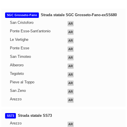
Strada statale SGC Grosseto-Fano-exSS680
SGC Grosseto-Fano
San Cristoforo
AR
Ponte Esse-Sant'antonio
AR
Le Vertighe
AR
Ponte Esse
AR
San Timoteo
AR
Alberoro
AR
Tegoleto
AR
Pieve al Toppo
AR
San Zeno
AR
Arezzo
AR
Strada statale SS73
SS73
Arezzo
AR