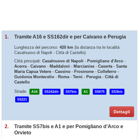
1.
Tramite A16 e SS162dir e per Caivano e Perugia
Lunghezza del percorso:
420 km
(la distanza tra le località
Casalnuovo di Napoli - Città di Castello)
Città principali:
Casalnuovo di Napoli
-
Pomigliano d'Arco
-
Acerra
-
Caivano
-
Maddaloni
-
Marcianise
-
Caserta
-
Santa
Maria Capua Vetere
-
Cassino
-
Frosinone
-
Colleferro
-
Guidonia Montecelio
-
Roma
-
Terni
-
Perugia
-
Città di
Castello
Strade:
A16
SS162dir
SS7bis
A1
SS675
SS3bis
SS221
Dettagli
2.
Tramite SS7bis e A1 e per Pomigliano d'Arco e
Orvieto