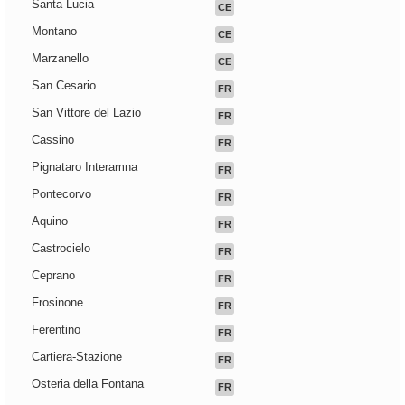
Santa Lucia
CE
Montano
CE
Marzanello
CE
San Cesario
FR
San Vittore del Lazio
FR
Cassino
FR
Pignataro Interamna
FR
Pontecorvo
FR
Aquino
FR
Castrocielo
FR
Ceprano
FR
Frosinone
FR
Ferentino
FR
Cartiera-Stazione
FR
Osteria della Fontana
FR