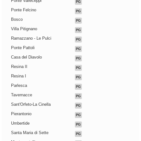
Ponte Valleceppi
PG
Ponte Felcino
PG
Bosco
PG
Villa Pitignano
PG
Ramazzano - Le Pulci
PG
Ponte Pattoli
PG
Casa del Diavolo
PG
Resina II
PG
Resina I
PG
Parlesca
PG
Tavernacce
PG
Sant'Orfeto-La Cinella
PG
Pierantonio
PG
Umbertide
PG
Santa Maria di Sette
PG