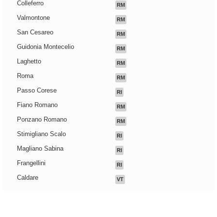
Colleferro
RM
Valmontone
RM
San Cesareo
RM
Guidonia Montecelio
RM
Laghetto
RM
Roma
RM
Passo Corese
RI
Fiano Romano
RM
Ponzano Romano
RM
Stimigliano Scalo
RI
Magliano Sabina
RI
Frangellini
RI
Caldare
VT