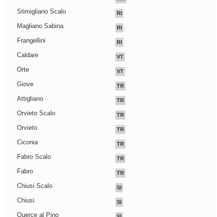
Stimigliano Scalo
RI
Magliano Sabina
RI
Frangellini
RI
Caldare
VT
Orte
VT
Giove
TR
Attigliano
TR
Orvieto Scalo
TR
Orvieto
TR
Ciconia
TR
Fabro Scalo
TR
Fabro
TR
Chiusi Scalo
SI
Chiusi
SI
Querce al Pino
SI