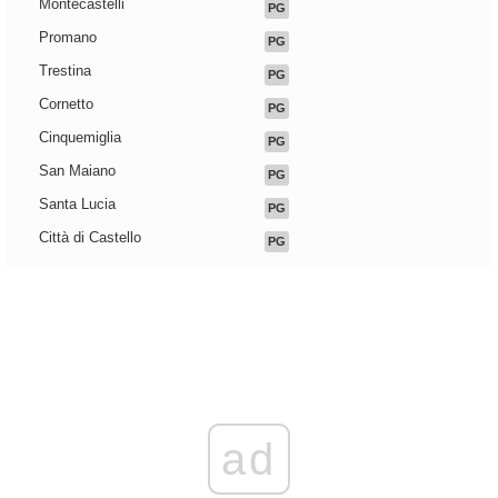
Montecastelli
PG
Promano
PG
Trestina
PG
Cornetto
PG
Cinquemiglia
PG
San Maiano
PG
Santa Lucia
PG
Città di Castello
PG
ad