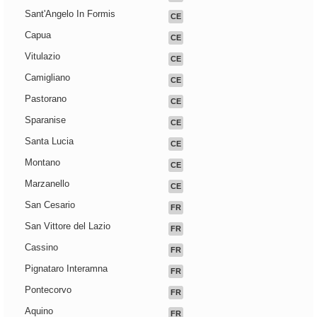
Sant'Angelo In Formis
CE
Capua
CE
Vitulazio
CE
Camigliano
CE
Pastorano
CE
Sparanise
CE
Santa Lucia
CE
Montano
CE
Marzanello
CE
San Cesario
FR
San Vittore del Lazio
FR
Cassino
FR
Pignataro Interamna
FR
Pontecorvo
FR
Aquino
FR