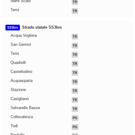
Narni Scalo
TR
Terni
TR
Strada statale SS3bis
SS3bis
Acqua Vogliera
TR
San Gemini
TR
Terni
TR
Quadrelli
TR
Casteltodino
TR
Acquasparta
TR
Stazione
TR
Casigliano
TR
Selvarelle Basse
TR
Collevalenza
PG
Todi
PG
Pantalla