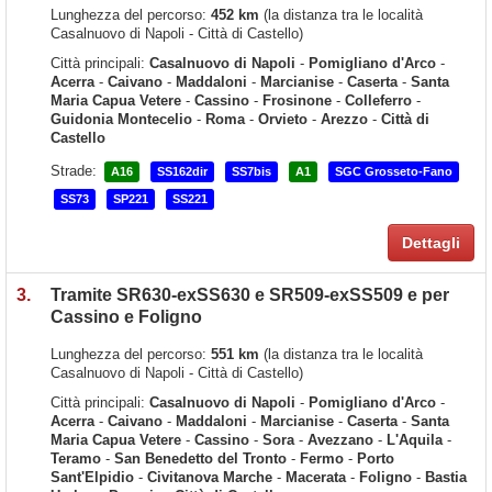
Lunghezza del percorso:
452 km
(la distanza tra le località
Casalnuovo di Napoli - Città di Castello)
Città principali:
Casalnuovo di Napoli
-
Pomigliano d'Arco
-
Acerra
-
Caivano
-
Maddaloni
-
Marcianise
-
Caserta
-
Santa
Maria Capua Vetere
-
Cassino
-
Frosinone
-
Colleferro
-
Guidonia Montecelio
-
Roma
-
Orvieto
-
Arezzo
-
Città di
Castello
Strade:
A16
SS162dir
SS7bis
A1
SGC Grosseto-Fano
SS73
SP221
SS221
Dettagli
3.
Tramite SR630-exSS630 e SR509-exSS509 e per
Cassino e Foligno
Lunghezza del percorso:
551 km
(la distanza tra le località
Casalnuovo di Napoli - Città di Castello)
Città principali:
Casalnuovo di Napoli
-
Pomigliano d'Arco
-
Acerra
-
Caivano
-
Maddaloni
-
Marcianise
-
Caserta
-
Santa
Maria Capua Vetere
-
Cassino
-
Sora
-
Avezzano
-
L'Aquila
-
Teramo
-
San Benedetto del Tronto
-
Fermo
-
Porto
Sant'Elpidio
-
Civitanova Marche
-
Macerata
-
Foligno
-
Bastia