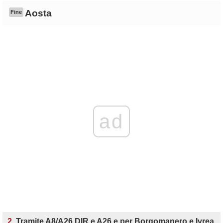
Aosta
Fine
ad
2.
Tramite A8/A26 DIR e A26 e per Borgomanero e Ivrea