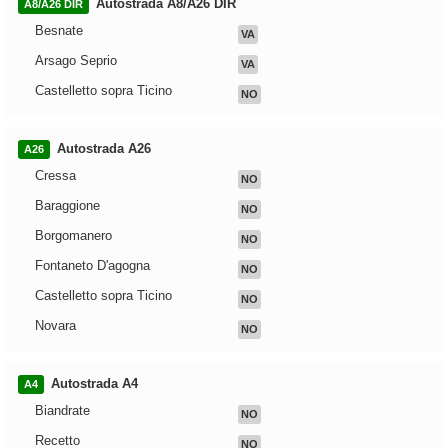
Autostrada A8/A26 DIR
A8/A26 DIR
Besnate
VA
Arsago Seprio
VA
Castelletto sopra Ticino
NO
Autostrada A26
A26
Cressa
NO
Baraggione
NO
Borgomanero
NO
Fontaneto D'agogna
NO
Castelletto sopra Ticino
NO
Novara
NO
Autostrada A4
A4
Biandrate
NO
Recetto
NO