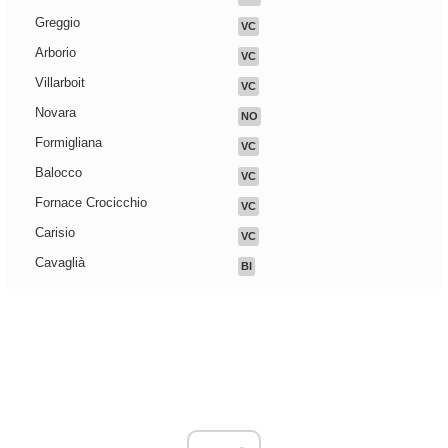
Greggio
VC
Arborio
VC
Villarboit
VC
Novara
NO
Formigliana
VC
Balocco
VC
Fornace Crocicchio
VC
Carisio
VC
Cavaglià
BI