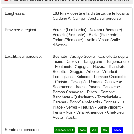
Lunghezza:
183 km
– questa è la distanza tra le località
Cardano Al Campo - Aosta sul percorso
Province e regioni:
Varese (Lombardia) - Novara (Piemonte) -
Vercelli (Piemonte) - Biella (Piemonte) -
Torino (Piemonte) - Valle d'Aosta (Valle
d'Aosta)
Località sul percorso:
Besnate - Arsago Seprio - Castelletto sopra Ticino - Cressa - Baraggione - Borgomanero - Fontaneto D'agogna - Novara - Biandrate - Recetto - Greggio - Arborio - Villarboit - Formigliana - Balocco - Fornace Crocicchio - Carisio - Cavaglià - Romano Canavese - Scarmagno - Ivrea - Pavone Canavese - Perosa Canavese - Ribes - Samone - Banchette - Quincinetto - Torredaniele - Carema - Pont-Saint-Martin - Donnas - La Place - Verrès - Fleuran - Saint-Vincent - Fénis - Nus - Villair-Amerique
Strade sul percorso:
A8/A26 DIR
A26
A4
A5
SS27