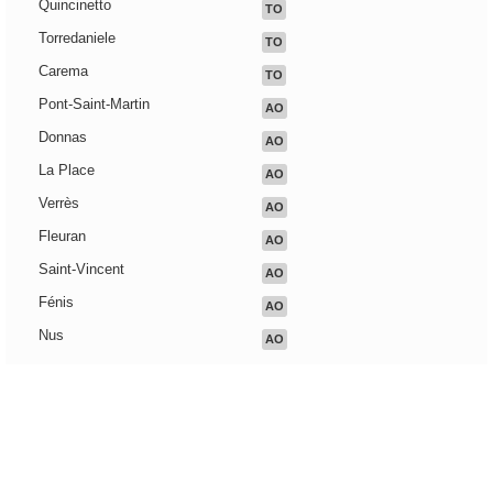
Quincinetto
TO
Torredaniele
TO
Carema
TO
Pont-Saint-Martin
AO
Donnas
AO
La Place
AO
Verrès
AO
Fleuran
AO
Saint-Vincent
AO
Fénis
AO
Nus
AO