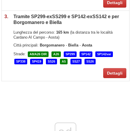
Dettagli
3.
Tramite SP299-exSS299 e SP142-exSS142 e per
Borgomanero e Biella
Lunghezza del percorso:
165 km
(la distanza tra le località
Cardano Al Campo - Aosta)
Città principali:
Borgomanero
-
Biella
-
Aosta
Strade:
A8/A26 DIR
A26
SP299
SP142
SP142var
SP338
SP419
SS26
A5
SS27
SS26
Dettagli