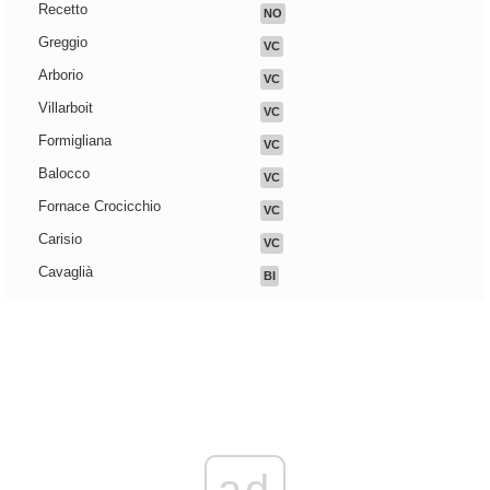
Recetto
NO
Greggio
VC
Arborio
VC
Villarboit
VC
Formigliana
VC
Balocco
VC
Fornace Crocicchio
VC
Carisio
VC
Cavaglià
BI
ad