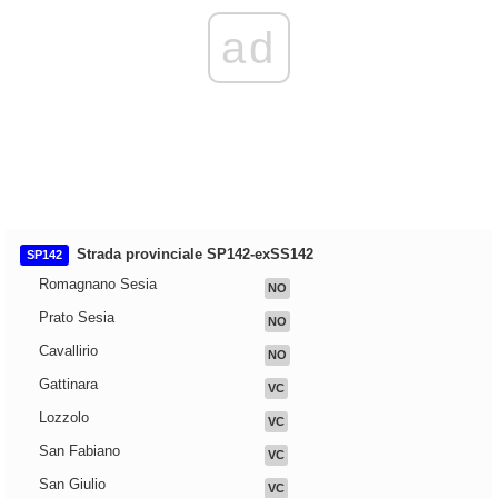
ad
Strada provinciale SP142-exSS142
SP142
Romagnano Sesia
NO
Prato Sesia
NO
Cavallirio
NO
Gattinara
VC
Lozzolo
VC
San Fabiano
VC
San Giulio
VC