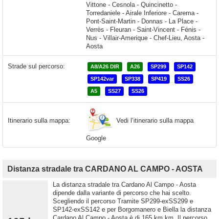
Strade sul percorso:
A8/A26 DIR
A26
SP299
SP142
SP142var
SP338
SP419
SS26
A5
SS27
SS26
Vedi l’itinerario sulla mappa
Itinerario sulla mappa:
Google
Distanza stradale tra CARDANO AL CAMPO - AOSTA
La distanza stradale tra Cardano Al Campo - Aosta
dipende dalla variante di percorso che hai scelto.
Scegliendo il percorso Tramite SP299-exSS299 e
SP142-exSS142 e per Borgomanero e Biella la distanza
Cardano Al Campo - Aosta è di 165 km km. Il percorso