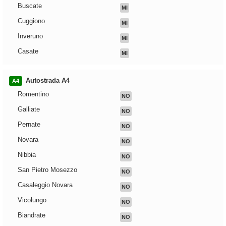
Buscate
MI
Cuggiono
MI
Inveruno
MI
Casate
MI
Autostrada A4
A4
Romentino
NO
Galliate
NO
Pernate
NO
Novara
NO
Nibbia
NO
San Pietro Mosezzo
NO
Casaleggio Novara
NO
Vicolungo
NO
Biandrate
NO