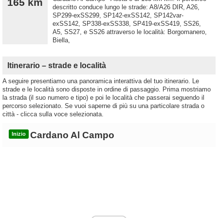
165 km
descritto conduce lungo le strade: A8/A26 DIR, A26,
SP299-exSS299, SP142-exSS142, SP142var-
exSS142, SP338-exSS338, SP419-exSS419, SS26,
A5, SS27, e SS26 attraverso le località: Borgomanero,
Biella,
Itinerario – strade e località
A seguire presentiamo una panoramica interattiva del tuo itinerario. Le
strade e le località sono disposte in ordine di passaggio. Prima mostriamo
la strada (il suo numero e tipo) e poi le località che passerai seguendo il
percorso selezionato. Se vuoi saperne di più su una particolare strada o
città - clicca sulla voce selezionata.
Cardano Al Campo
Inizio