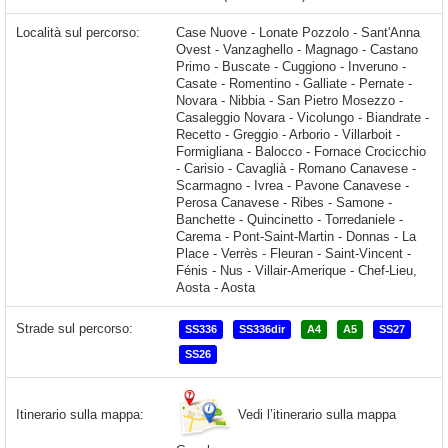
Località sul percorso:
Case Nuove - Lonate Pozzolo - Sant'Anna Ovest - Vanzaghello - Magnago - Castano Primo - Buscate - Cuggiono - Inveruno - Casate - Romentino - Galliate - Pernate - Novara - Nibbia - San Pietro Mosezzo - Casaleggio Novara - Vicolungo - Biandrate - Recetto - Greggio - Arborio - Villarboit - Formigliana - Balocco - Fornace Crocicchio - Carisio - Cavaglià - Romano Canavese - Scarmagno - Ivrea - Pavone Canavese - Perosa Canavese - Ribes - Samone - Banchette - Quincinetto - Torredaniele
Strade sul percorso:
SS336
SS336dir
A4
A5
SS27
SS26
Vedi l’itinerario sulla mappa
Itinerario sulla mappa: