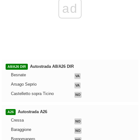
ad
Autostrada A8/A26 DIR
A8/A26 DIR
Besnate
VA
Arsago Seprio
VA
Castelletto sopra Ticino
NO
Autostrada A26
A26
Cressa
NO
Baraggione
NO
Borgomanero