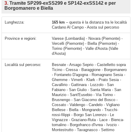
3.
Tramite SP299-exSS299 e SP142-exSS142 e per
Borgomanero e Biella
Lunghezza:
165 km
– questa è la distanza tra le località
Cardano Al Campo - Aosta sul percorso
Province e regioni:
Varese (Lombardia) - Novara (Piemonte) -
Vercelli (Piemonte) - Biella (Piemonte) -
Torino (Piemonte) - Valle d'Aosta (Valle
d'Aosta)
Località sul percorso:
Besnate - Arsago Seprio - Castelletto sopra Ticino - Cressa - Baraggione - Borgomanero - Fontaneto D'agogna - Romagnano Sesia - Ghemme - Vimerli - Klark - Prato Sesia - Cavallirio - Gattinara - Lozzolo - San Fabiano - San Giulio - Santa Maria - San Maurizio - Sant'Eusebio - Via Torino - Brusnengo - San Giacomo del Bosco - Cossato - Valdengo - Candelo - Vigliano Biellese - Biella - Mongrando - Trucchi-rossi-filippi - Borgo San Lorenzo - Le Vignazze - Graziano-Ruta - Lace - Bienca-tomalino - Borgofranco d'Ivrea - Ivozio