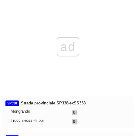
ad
Strada provinciale SP338-exSS338
SP338
Mongrando
BI
Trucchi-rossi-filippi
BI