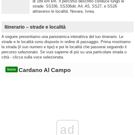
di 189 km km. Il percorso descritto conduce lungo le
strade: SS336, SS336dir, A4, A5, SS27, e SS26
attraverso le località: Novara, Ivrea,
Itinerario – strade e località
A seguire presentiamo una panoramica interattiva del tuo itinerario. Le
strade e le località sono disposte in ordine di passaggio. Prima mostriamo
la strada (il suo numero e tipo) e poi le località che passerai seguendo il
percorso selezionato. Se vuoi saperne di più su una particolare strada o
città - clicca sulla voce selezionata.
Cardano Al Campo
Inizio
ad