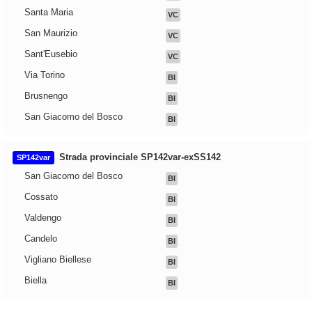
Santa Maria
VC
San Maurizio
VC
Sant'Eusebio
VC
Via Torino
BI
Brusnengo
BI
San Giacomo del Bosco
BI
Strada provinciale SP142var-exSS142
SP142var
San Giacomo del Bosco
BI
Cossato
BI
Valdengo
BI
Candelo
BI
Vigliano Biellese
BI
Biella
BI