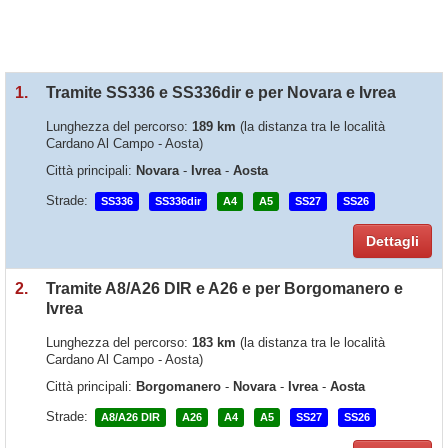
1.
Tramite SS336 e SS336dir e per Novara e Ivrea
Lunghezza del percorso:
189 km
(la distanza tra le località
Cardano Al Campo - Aosta)
Città principali:
Novara
-
Ivrea
-
Aosta
Strade:
SS336
SS336dir
A4
A5
SS27
SS26
Dettagli
2.
Tramite A8/A26 DIR e A26 e per Borgomanero e
Ivrea
Lunghezza del percorso:
183 km
(la distanza tra le località
Cardano Al Campo - Aosta)
Città principali:
Borgomanero
-
Novara
-
Ivrea
-
Aosta
Strade:
A8/A26 DIR
A26
A4
A5
SS27
SS26