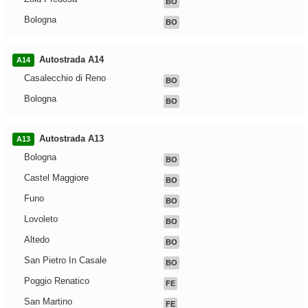
BO
Bologna
BO
Autostrada A14
A14
Casalecchio di Reno
BO
Bologna
BO
Autostrada A13
A13
Bologna
BO
Castel Maggiore
BO
Funo
BO
Lovoleto
BO
Altedo
BO
San Pietro In Casale
BO
Poggio Renatico
FE
San Martino
FE