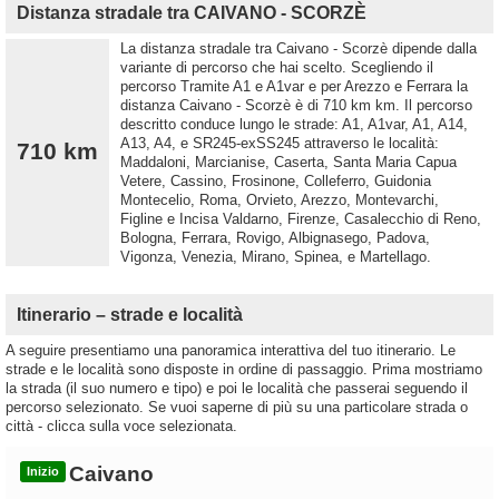
Distanza stradale tra CAIVANO - SCORZÈ
La distanza stradale tra Caivano - Scorzè dipende dalla
variante di percorso che hai scelto. Scegliendo il
percorso Tramite A1 e A1var e per Arezzo e Ferrara la
distanza Caivano - Scorzè è di 710 km km. Il percorso
descritto conduce lungo le strade: A1, A1var, A1, A14,
A13, A4, e SR245-exSS245 attraverso le località:
710 km
Maddaloni, Marcianise, Caserta, Santa Maria Capua
Vetere, Cassino, Frosinone, Colleferro, Guidonia
Montecelio, Roma, Orvieto, Arezzo, Montevarchi,
Figline e Incisa Valdarno, Firenze, Casalecchio di Reno,
Bologna, Ferrara, Rovigo, Albignasego, Padova,
Vigonza, Venezia, Mirano, Spinea, e Martellago.
Itinerario – strade e località
A seguire presentiamo una panoramica interattiva del tuo itinerario. Le
strade e le località sono disposte in ordine di passaggio. Prima mostriamo
la strada (il suo numero e tipo) e poi le località che passerai seguendo il
percorso selezionato. Se vuoi saperne di più su una particolare strada o
città - clicca sulla voce selezionata.
Caivano
Inizio