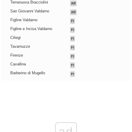
Terranuova Bracciolini
AR
San Giovanni Valdarno
AR
Figline Valdarno
FI
Figline e Incisa Valdarno
FI
Ciliegi
FI
Tavarnuzze
FI
Firenze
FI
Cavallina
FI
Barberino di Mugello
FI
ad