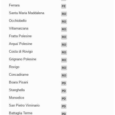
Ferrara
FE
Santa Maria Maddalena
RO
Occhiobello
RO
Villamarzana
RO
Fratta Polesine
RO
Arqua' Polesine
RO
Costa di Rovigo
RO
Grignano Polesine
RO
Rovigo
RO
Concadirame
RO
Boara Pisani
PD
Stanghella
PD
Monselice
PD
San Pietro Viminario
PD
Battaglia Terme
PD