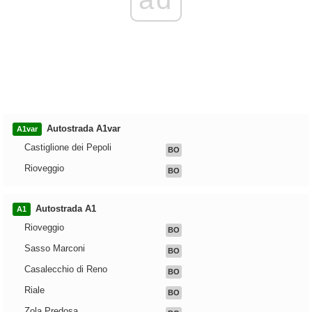
Autostrada A1var
A1var
Castiglione dei Pepoli
BO
Rioveggio
BO
Autostrada A1
A1
Rioveggio
BO
Sasso Marconi
BO
Casalecchio di Reno
BO
Riale
BO
Zola Predosa