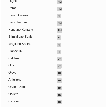
Laghetto
RM
Roma
RM
Passo Corese
RI
Fiano Romano
RM
Ponzano Romano
RM
Stimigliano Scalo
RI
Magliano Sabina
RI
Frangellini
RI
Caldare
VT
Orte
VT
Giove
TR
Attigliano
TR
Orvieto Scalo
TR
Orvieto
TR
Ciconia
TR