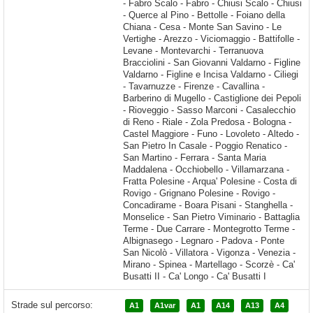
Strade sul percorso:
A1
A1var
A1
A14
A13
A4