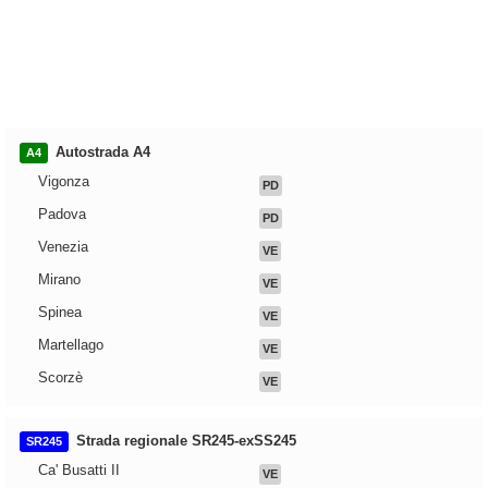
Autostrada A4
A4
Vigonza
PD
Padova
PD
Venezia
VE
Mirano
VE
Spinea
VE
Martellago
VE
Scorzè
VE
Strada regionale SR245-exSS245
SR245
Ca' Busatti II
VE