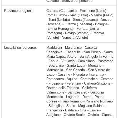
Caivano - Scorzè sul percorso
Province e regioni:
Caserta (Campania) - Frosinone (Lazio) -
Roma (Lazio) - Rieti (Lazio) - Viterbo (Lazio)
- Terni (Umbria) - Siena (Toscana) - Arezzo
(Toscana) - Firenze (Toscana) - Bologna-
(Emilia-Romagna) - Ferrara-(Emilia-
Romagna) - Rovigo (Veneto) - Padova
(Veneto) - Venezia (Veneto)
Località sul percorso:
Maddaloni - Marcianise - Caserta - Casagiove - Casapulla - San Prisco - Santa Maria Capua Vetere - Sant'Angelo In Formis - Capua - Vitulazio - Camigliano - Pastorano - Sparanise - Santa Lucia - Montano - Marzanello - San Cesario - San Vittore del Lazio - Cassino - Pignataro Interamna - Pontecorvo - Aquino - Castrocielo - Ceprano - Frosinone - Ferentino - Cartiera-Stazione - Osteria della Fontana - Colleferro - Valmontone - San Cesareo - Guidonia Montecelio - Laghetto - Roma - Passo Corese - Fiano Romano - Ponzano Romano - Stimigliano Scalo