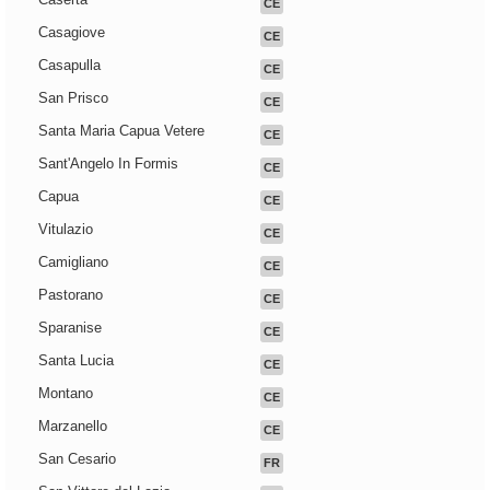
CE
Casagiove
CE
Casapulla
CE
San Prisco
CE
Santa Maria Capua Vetere
CE
Sant'Angelo In Formis
CE
Capua
CE
Vitulazio
CE
Camigliano
CE
Pastorano
CE
Sparanise
CE
Santa Lucia
CE
Montano
CE
Marzanello
CE
San Cesario
FR