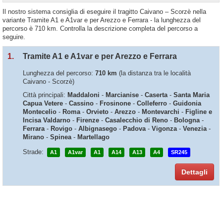
Il nostro sistema consiglia di eseguire il tragitto Caivano – Scorzè nella
variante Tramite A1 e A1var e per Arezzo e Ferrara - la lunghezza del
percorso è 710 km. Controlla la descrizione completa del percorso a
seguire.
1.
Tramite A1 e A1var e per Arezzo e Ferrara
Lunghezza del percorso:
710 km
(la distanza tra le località
Caivano - Scorzè)
Città principali:
Maddaloni
-
Marcianise
-
Caserta
-
Santa Maria
Capua Vetere
-
Cassino
-
Frosinone
-
Colleferro
-
Guidonia
Montecelio
-
Roma
-
Orvieto
-
Arezzo
-
Montevarchi
-
Figline e
Incisa Valdarno
-
Firenze
-
Casalecchio di Reno
-
Bologna
-
Ferrara
-
Rovigo
-
Albignasego
-
Padova
-
Vigonza
-
Venezia
-
Mirano
-
Spinea
-
Martellago
Strade:
A1
A1var
A1
A14
A13
A4
SR245
Dettagli