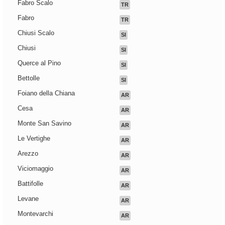
Fabro Scalo
TR
Fabro
TR
Chiusi Scalo
SI
Chiusi
SI
Querce al Pino
SI
Bettolle
SI
Foiano della Chiana
AR
Cesa
AR
Monte San Savino
AR
Le Vertighe
AR
Arezzo
AR
Viciomaggio
AR
Battifolle
AR
Levane
AR
Montevarchi
AR