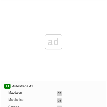
ad
Autostrada A1
A1
Maddaloni
CE
Marcianise
CE
Caserta