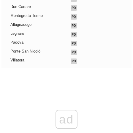
Due Carrare
PD
Montegrotto Terme
PD
Albignasego
PD
Legnaro
PD
Padova
PD
Ponte San Nicolò
PD
Villatora
PD
ad