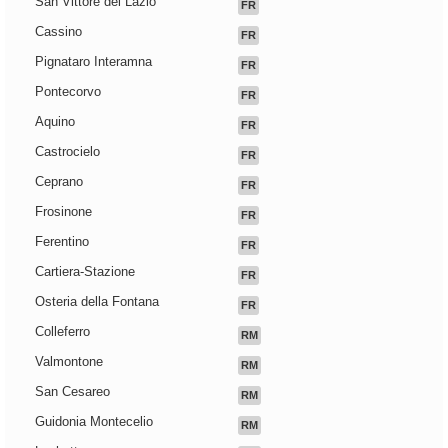
San Vittore del Lazio
FR
Cassino
FR
Pignataro Interamna
FR
Pontecorvo
FR
Aquino
FR
Castrocielo
FR
Ceprano
FR
Frosinone
FR
Ferentino
FR
Cartiera-Stazione
FR
Osteria della Fontana
FR
Colleferro
RM
Valmontone
RM
San Cesareo
RM
Guidonia Montecelio
RM