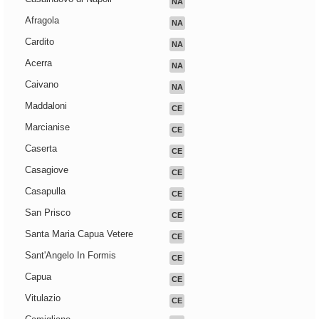
NA
Afragola
NA
Cardito
NA
Acerra
NA
Caivano
NA
Maddaloni
CE
Marcianise
CE
Caserta
CE
Casagiove
CE
Casapulla
CE
San Prisco
CE
Santa Maria Capua Vetere
CE
Sant'Angelo In Formis
CE
Capua
CE
Vitulazio
CE