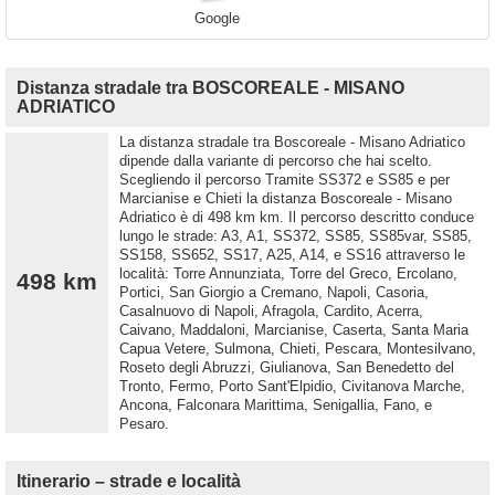
Google
Distanza stradale tra BOSCOREALE - MISANO
ADRIATICO
La distanza stradale tra Boscoreale - Misano Adriatico
dipende dalla variante di percorso che hai scelto.
Scegliendo il percorso Tramite SS372 e SS85 e per
Marcianise e Chieti la distanza Boscoreale - Misano
Adriatico è di 498 km km. Il percorso descritto conduce
lungo le strade: A3, A1, SS372, SS85, SS85var, SS85,
SS158, SS652, SS17, A25, A14, e SS16 attraverso le
località: Torre Annunziata, Torre del Greco, Ercolano,
498 km
Portici, San Giorgio a Cremano, Napoli, Casoria,
Casalnuovo di Napoli, Afragola, Cardito, Acerra,
Caivano, Maddaloni, Marcianise, Caserta, Santa Maria
Capua Vetere, Sulmona, Chieti, Pescara, Montesilvano,
Roseto degli Abruzzi, Giulianova, San Benedetto del
Tronto, Fermo, Porto Sant'Elpidio, Civitanova Marche,
Ancona, Falconara Marittima, Senigallia, Fano, e
Pesaro.
Itinerario – strade e località