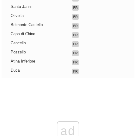
Santo Janni
FR
Olivella
FR
Belmonte Castello
FR
Capo di China
FR
Cancello
FR
Pozzello
FR
Atina Inferiore
FR
Duca
FR
ad