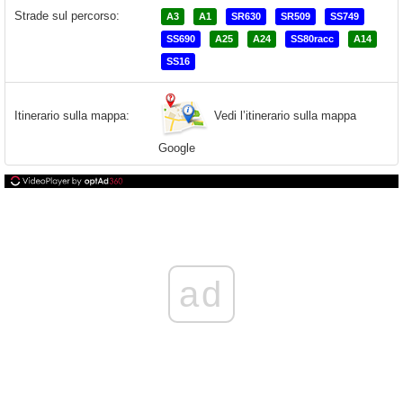
Strade sul percorso:
A3
A1
SR630
SR509
SS749
SS690
A25
A24
SS80racc
A14
SS16
Vedi l’itinerario sulla mappa
Itinerario sulla mappa:
Google
ad