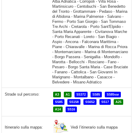
Strade sul percorso:
A3
A1
SS372
SS85
SS85var
SS85
SS158
SS652
SS17
A25
A14
SS16
Vedi l’itinerario sulla mappa
Itinerario sulla mappa: