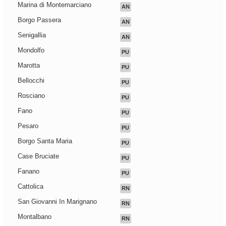
Marina di Montemarciano
AN
Borgo Passera
AN
Senigallia
AN
Mondolfo
PU
Marotta
PU
Bellocchi
PU
Rosciano
PU
Fano
PU
Pesaro
PU
Borgo Santa Maria
PU
Case Bruciate
PU
Fanano
PU
Cattolica
RN
San Giovanni In Marignano
RN
Montalbano
RN