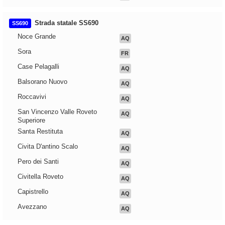
Strada statale SS690
SS690
Noce Grande
AQ
Sora
FR
Case Pelagalli
AQ
Balsorano Nuovo
AQ
Roccavivi
AQ
San Vincenzo Valle Roveto
AQ
Superiore
Santa Restituta
AQ
Civita D'antino Scalo
AQ
Pero dei Santi
AQ
Civitella Roveto
AQ
Capistrello
AQ
Avezzano
AQ