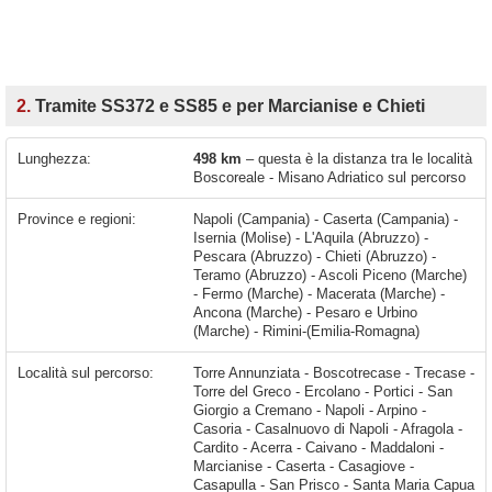
2.
Tramite SS372 e SS85 e per Marcianise e Chieti
Lunghezza:
498 km
– questa è la distanza tra le località
Boscoreale - Misano Adriatico sul percorso
Province e regioni:
Napoli (Campania) - Caserta (Campania) -
Isernia (Molise) - L'Aquila (Abruzzo) -
Pescara (Abruzzo) - Chieti (Abruzzo) -
Teramo (Abruzzo) - Ascoli Piceno (Marche)
- Fermo (Marche) - Macerata (Marche) -
Ancona (Marche) - Pesaro e Urbino
(Marche) - Rimini-(Emilia-Romagna)
Località sul percorso:
Torre Annunziata - Boscotrecase - Trecase - Torre del Greco - Ercolano - Portici - San Giorgio a Cremano - Napoli - Arpino - Casoria - Casalnuovo di Napoli - Afragola - Cardito - Acerra - Caivano - Maddaloni - Marcianise - Caserta - Casagiove - Casapulla - San Prisco - Santa Maria Capua Vetere - Sant'Angelo In Formis - Capua - Vitulazio - Camigliano - Pastorano - Sparanise - Santa Lucia - Montano - Marzanello - Guardiole - Vairano Patenora - Presenzano - Selvotta - Sesto Campano - Campopino