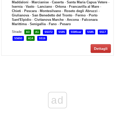
Maddaloni
-
Marcianise
-
Caserta
-
Santa Maria Capua Vetere
-
Isernia
-
Vasto
-
Lanciano
-
Ortona
-
Francavilla al Mare
-
Chieti
-
Pescara
-
Montesilvano
-
Roseto degli Abruzzi
-
Giulianova
-
San Benedetto del Tronto
-
Fermo
-
Porto
Sant'Elpidio
-
Civitanova Marche
-
Ancona
-
Falconara
Marittima
-
Senigallia
-
Fano
-
Pesaro
Strade:
A3
A1
SS372
SS85
SS85var
SS85
SS17
SS650
A14
SS16
Dettagli
ad