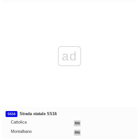
ad
Strada statale SS16
SS16
Cattolica
RN
Montalbano
RN