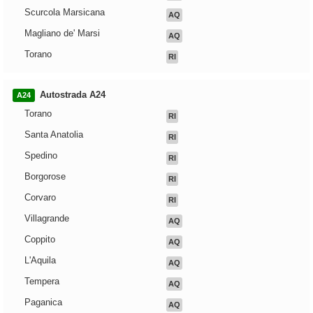
Scurcola Marsicana
AQ
Magliano de' Marsi
AQ
Torano
RI
Autostrada A24
A24
Torano
RI
Santa Anatolia
RI
Spedino
RI
Borgorose
RI
Corvaro
RI
Villagrande
AQ
Coppito
AQ
L'Aquila
AQ
Tempera
AQ
Paganica
AQ