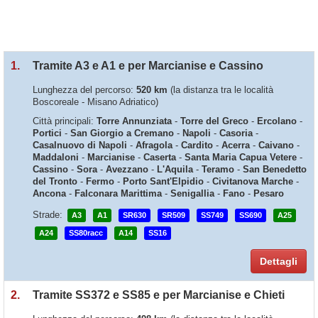
1.
Tramite A3 e A1 e per Marcianise e Cassino
Lunghezza del percorso:
520 km
(la distanza tra le località
Boscoreale - Misano Adriatico)
Città principali:
Torre Annunziata
-
Torre del Greco
-
Ercolano
-
Portici
-
San Giorgio a Cremano
-
Napoli
-
Casoria
-
Casalnuovo di Napoli
-
Afragola
-
Cardito
-
Acerra
-
Caivano
-
Maddaloni
-
Marcianise
-
Caserta
-
Santa Maria Capua Vetere
-
Cassino
-
Sora
-
Avezzano
-
L'Aquila
-
Teramo
-
San Benedetto
del Tronto
-
Fermo
-
Porto Sant'Elpidio
-
Civitanova Marche
-
Ancona
-
Falconara Marittima
-
Senigallia
-
Fano
-
Pesaro
Strade:
A3
A1
SR630
SR509
SS749
SS690
A25
A24
SS80racc
A14
SS16
Dettagli
2.
Tramite SS372 e SS85 e per Marcianise e Chieti