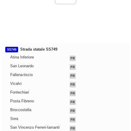
Strada statale SS749
SS749
Atina Inferiore
FR
San Leonardo
FR
Fallena-tiscio
FR
Vicalvi
FR
Fontechiari
FR
Posta Fibreno
FR
Broccostella
FR
Sora
FR
San Vincenzo Ferreri-Iamanti
FR