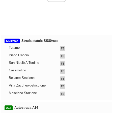
Strada statale SS80racc
SS80racc
Teramo
TE
Piano D'accio
TE
San Nicolò A Tordino
TE
Casemolino
TE
Bellante Stazione
TE
Villa Zaccheo-petriccione
TE
Mosciano Stazione
TE
Autostrada A14
A14