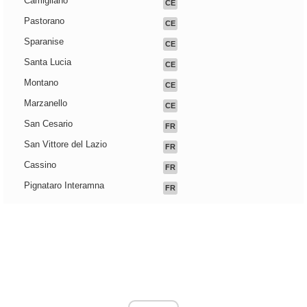
Camigliano
CE
Pastorano
CE
Sparanise
CE
Santa Lucia
CE
Montano
CE
Marzanello
CE
San Cesario
FR
San Vittore del Lazio
FR
Cassino
FR
Pignataro Interamna
FR