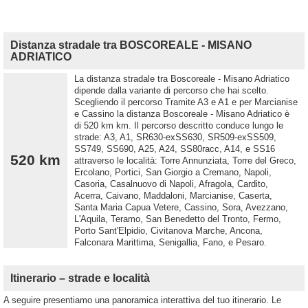
Distanza stradale tra BOSCOREALE - MISANO
ADRIATICO
La distanza stradale tra Boscoreale - Misano Adriatico
dipende dalla variante di percorso che hai scelto.
Scegliendo il percorso Tramite A3 e A1 e per Marcianise
e Cassino la distanza Boscoreale - Misano Adriatico è
di 520 km km. Il percorso descritto conduce lungo le
strade: A3, A1, SR630-exSS630, SR509-exSS509,
SS749, SS690, A25, A24, SS80racc, A14, e SS16
520 km
attraverso le località: Torre Annunziata, Torre del Greco,
Ercolano, Portici, San Giorgio a Cremano, Napoli,
Casoria, Casalnuovo di Napoli, Afragola, Cardito,
Acerra, Caivano, Maddaloni, Marcianise, Caserta,
Santa Maria Capua Vetere, Cassino, Sora, Avezzano,
L'Aquila, Teramo, San Benedetto del Tronto, Fermo,
Porto Sant'Elpidio, Civitanova Marche, Ancona,
Falconara Marittima, Senigallia, Fano, e Pesaro.
Itinerario – strade e località
A seguire presentiamo una panoramica interattiva del tuo itinerario. Le