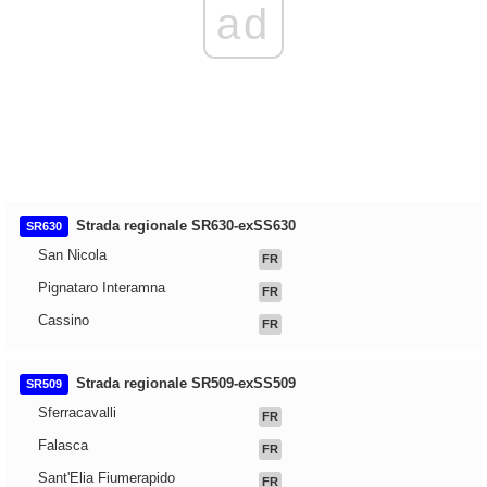
ad
Strada regionale SR630-exSS630
SR630
San Nicola
FR
Pignataro Interamna
FR
Cassino
FR
Strada regionale SR509-exSS509
SR509
Sferracavalli
FR
Falasca
FR
Sant'Elia Fiumerapido
FR