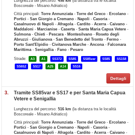
Lunghezza del percorso:
498 km
(la distanza tra le località
Boscoreale - Misano Adriatico)
Città principali:
Torre Annunziata
-
Torre del Greco
-
Ercolano
-
Portici
-
San Giorgio a Cremano
-
Napoli
-
Casoria
-
Casalnuovo di Napoli
-
Afragola
-
Cardito
-
Acerra
-
Caivano
-
Maddaloni
-
Marcianise
-
Caserta
-
Santa Maria Capua Vetere
-
Sulmona
-
Chieti
-
Pescara
-
Montesilvano
-
Roseto degli
Abruzzi
-
Giulianova
-
San Benedetto del Tronto
-
Fermo
-
Porto Sant'Elpidio
-
Civitanova Marche
-
Ancona
-
Falconara
Marittima
-
Senigallia
-
Fano
-
Pesaro
Strade:
A3
A1
SS372
SS85
SS85var
SS85
SS158
SS652
SS17
A25
A14
SS16
Dettagli
3.
Tramite SS85var e SS17 e per Santa Maria Capua
Vetere e Senigallia
Lunghezza del percorso:
516 km
(la distanza tra le località
Boscoreale - Misano Adriatico)
Città principali:
Torre Annunziata
-
Torre del Greco
-
Ercolano
-
Portici
-
San Giorgio a Cremano
-
Napoli
-
Casoria
-
Casalnuovo di Napoli
-
Afragola
-
Cardito
-
Acerra
-
Caivano
-