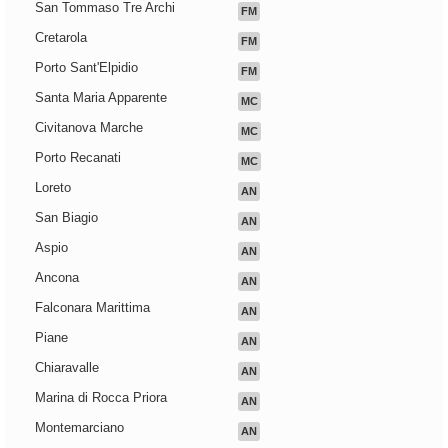
San Tommaso Tre Archi
FM
Cretarola
FM
Porto Sant'Elpidio
FM
Santa Maria Apparente
MC
Civitanova Marche
MC
Porto Recanati
MC
Loreto
AN
San Biagio
AN
Aspio
AN
Ancona
AN
Falconara Marittima
AN
Piane
AN
Chiaravalle
AN
Marina di Rocca Priora
AN
Montemarciano
AN