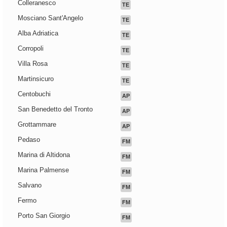
Colleranesco
TE
Mosciano Sant'Angelo
TE
Alba Adriatica
TE
Corropoli
TE
Villa Rosa
TE
Martinsicuro
TE
Centobuchi
AP
San Benedetto del Tronto
AP
Grottammare
AP
Pedaso
FM
Marina di Altidona
FM
Marina Palmense
FM
Salvano
FM
Fermo
FM
Porto San Giorgio
FM