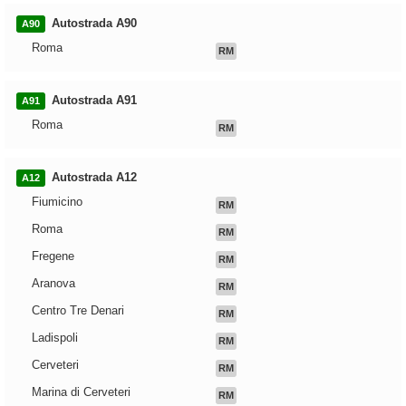
Autostrada A90
A90
Roma
RM
Autostrada A91
A91
Roma
RM
Autostrada A12
A12
Fiumicino
RM
Roma
RM
Fregene
RM
Aranova
RM
Centro Tre Denari
RM
Ladispoli
RM
Cerveteri
RM
Marina di Cerveteri
RM