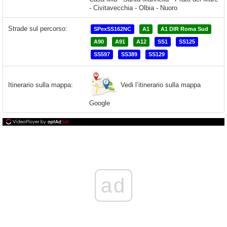
Strade sul percorso:
SPexSS162NC
A1
A1 DIR Roma Sud
A90
A91
A12
SS1
SS125
SS597
SS389
SS129
Vedi l’itinerario sulla mappa
Itinerario sulla mappa:
Google
ad