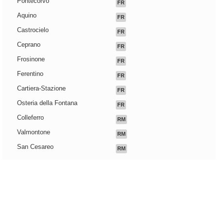
Pontecorvo
FR
Aquino
FR
Castrocielo
FR
Ceprano
FR
Frosinone
FR
Ferentino
FR
Cartiera-Stazione
FR
Osteria della Fontana
FR
Colleferro
RM
Valmontone
RM
San Cesareo
RM