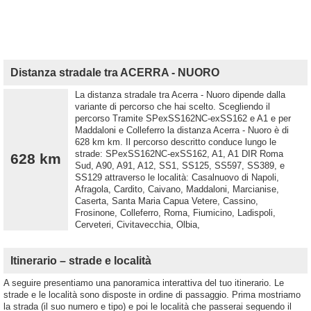
Distanza stradale tra ACERRA - NUORO
La distanza stradale tra Acerra - Nuoro dipende dalla
variante di percorso che hai scelto. Scegliendo il
percorso Tramite SPexSS162NC-exSS162 e A1 e per
Maddaloni e Colleferro la distanza Acerra - Nuoro è di
628 km km. Il percorso descritto conduce lungo le
strade: SPexSS162NC-exSS162, A1, A1 DIR Roma
628 km
Sud, A90, A91, A12, SS1, SS125, SS597, SS389, e
SS129 attraverso le località: Casalnuovo di Napoli,
Afragola, Cardito, Caivano, Maddaloni, Marcianise,
Caserta, Santa Maria Capua Vetere, Cassino,
Frosinone, Colleferro, Roma, Fiumicino, Ladispoli,
Cerveteri, Civitavecchia, Olbia,
Itinerario – strade e località
A seguire presentiamo una panoramica interattiva del tuo itinerario. Le
strade e le località sono disposte in ordine di passaggio. Prima mostriamo
la strada (il suo numero e tipo) e poi le località che passerai seguendo il