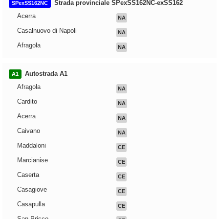
Strada provinciale SPexSS162NC-exSS162
SPexSS162NC
Acerra
NA
Casalnuovo di Napoli
NA
Afragola
NA
Autostrada A1
A1
Afragola
NA
Cardito
NA
Acerra
NA
Caivano
NA
Maddaloni
CE
Marcianise
CE
Caserta
CE
Casagiove
CE
Casapulla
CE
San Prisco