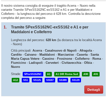
Il nostro sistema consiglia di eseguire il tragitto Acerra – Nuoro nella
variante Tramite SPexSS162NC-exSS162 e A1 e per Maddaloni e
Colleferro - la lunghezza del percorso è 628 km. Controlla la descrizione
completa del percorso a seguire.
1.
Tramite SPexSS162NC-exSS162 e A1 e per
Maddaloni e Colleferro
Lunghezza del percorso:
628 km
(la distanza tra le località Acerra
- Nuoro)
Città principali:
Acerra
-
Casalnuovo di Napoli
-
Afragola
-
Cardito
-
Caivano
-
Maddaloni
-
Marcianise
-
Caserta
-
Santa
Maria Capua Vetere
-
Cassino
-
Frosinone
-
Colleferro
-
Roma
-
Fiumicino
-
Ladispoli
-
Cerveteri
-
Civitavecchia
-
Olbia
-
Nuoro
Strade:
SPexSS162NC
A1
A1 DIR Roma Sud
A90
A91
A12
SS1
SS125
SS597
SS389
SS129
Dettagli