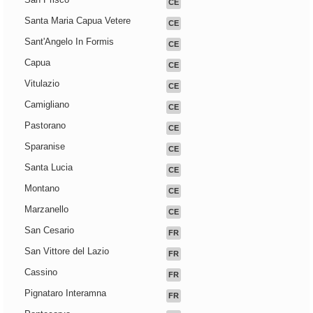
CE
Santa Maria Capua Vetere
CE
Sant'Angelo In Formis
CE
Capua
CE
Vitulazio
CE
Camigliano
CE
Pastorano
CE
Sparanise
CE
Santa Lucia
CE
Montano
CE
Marzanello
CE
San Cesario
FR
San Vittore del Lazio
FR
Cassino
FR
Pignataro Interamna
FR