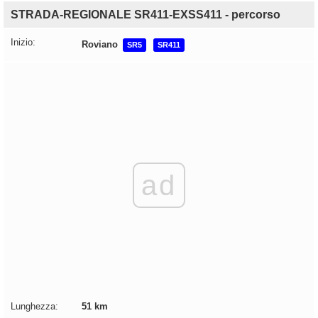
STRADA-REGIONALE SR411-EXSS411 - percorso
Inizio:
Roviano
SR5
SR411
ad
Lunghezza:
51 km