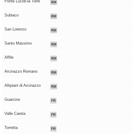
Ponte Lucidi-la Torre
RM
Subiaco
RM
San Lorenzo
RM
Santo Massimo
RM
Affile
RM
Arcinazzo Romano
RM
Altipiani di Arcinazzo
RM
Guarcino
FR
Valle Careta
FR
Torretta
FR