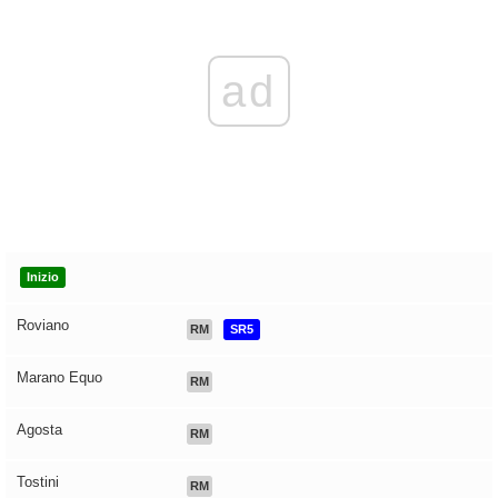
ad
Inizio
Roviano
RM
SR5
Marano Equo
RM
Agosta
RM
Tostini
RM