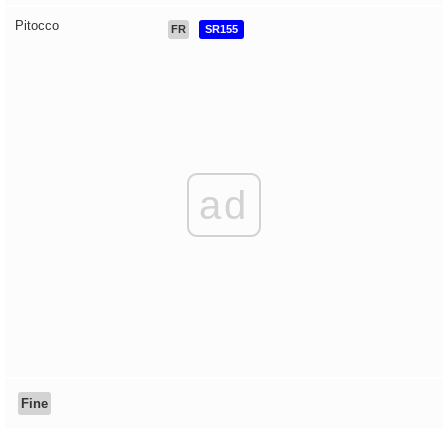
Pitocco
FR
SR155
ad
Fine