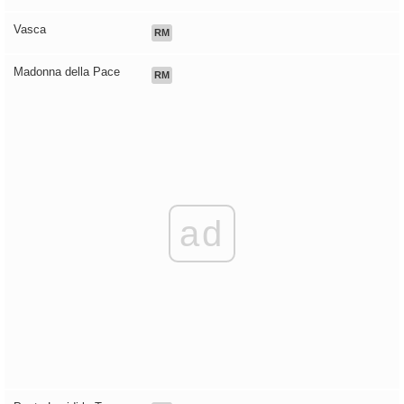
Vasca
RM
Madonna della Pace
RM
ad