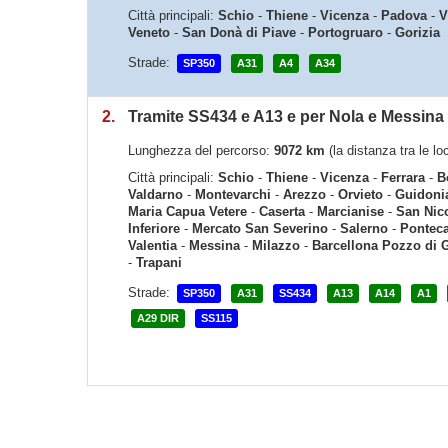
Città principali:
Schio
-
Thiene
-
Vicenza
-
Padova
-
V
Veneto
-
San Donà di Piave
-
Portogruaro
-
Gorizia
Strade:
SP350
A31
A4
A34
2.
Tramite SS434 e A13 e per Nola e Messina
Lunghezza del percorso:
9072 km
(la distanza tra le lo
Città principali:
Schio
-
Thiene
-
Vicenza
-
Ferrara
-
B
Valdarno
-
Montevarchi
-
Arezzo
-
Orvieto
-
Guidoni
Maria Capua Vetere
-
Caserta
-
Marcianise
-
San Nico
Inferiore
-
Mercato San Severino
-
Salerno
-
Pontec
Valentia
-
Messina
-
Milazzo
-
Barcellona Pozzo di 
-
Trapani
Strade:
SP350
A31
SS434
A13
A14
A1
A29 DIR
SS115