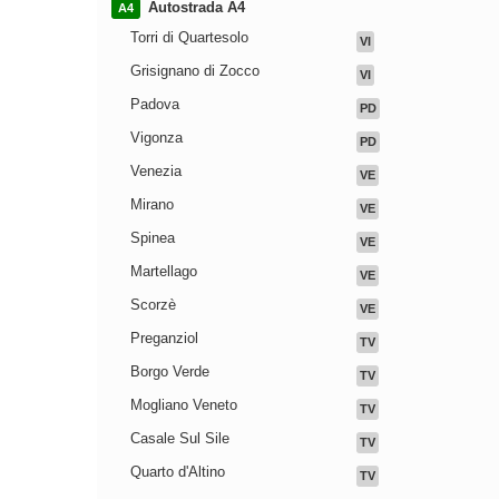
Autostrada A4
A4
Torri di Quartesolo
VI
Grisignano di Zocco
VI
Padova
PD
Vigonza
PD
Venezia
VE
Mirano
VE
Spinea
VE
Martellago
VE
Scorzè
VE
Preganziol
TV
Borgo Verde
TV
Mogliano Veneto
TV
Casale Sul Sile
TV
Quarto d'Altino
TV