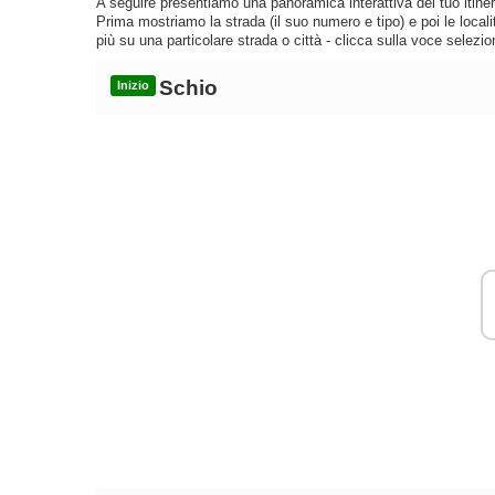
A seguire presentiamo una panoramica interattiva del tuo itinera
Prima mostriamo la strada (il suo numero e tipo) e poi le loca
più su una particolare strada o città - clicca sulla voce selezio
Schio
Inizio