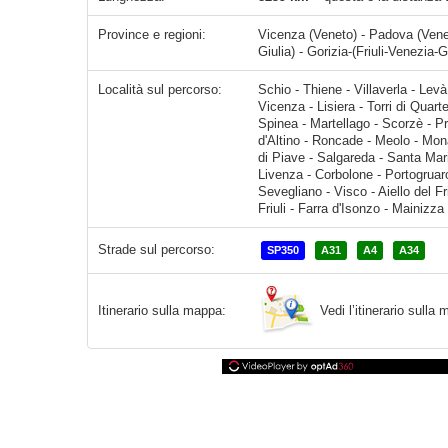
Province e regioni:
Vicenza (Veneto) - Padova (Venet
Giulia) - Gorizia-(Friuli-Venezia-G
Località sul percorso:
Schio - Thiene - Villaverla - Levà - Sandrigo - Dueville - Monticello Conte Otto - Ospedaletto - Vicenza - Lisiera - Torri di Quartesolo - Grisignano di Zocco - Padova - Vigonza - Venezi
Strade sul percorso:
SP350
A31
A4
A34
Vedi l’itinerario sull
Itinerario sulla mappa: