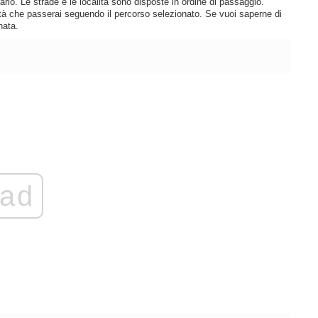
rio. Le strade e le località sono disposte in ordine di passaggio.
lità che passerai seguendo il percorso selezionato. Se vuoi saperne di
nata.
ad