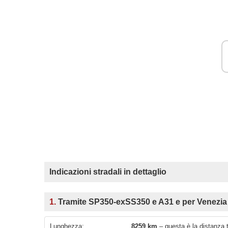
Indicazioni stradali in dettaglio
1.
Tramite SP350-exSS350 e A31 e per Venezia
Lunghezza:
8259 km
– questa è la distanza t