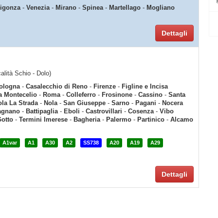
igonza
-
Venezia
-
Mirano
-
Spinea
-
Martellago
-
Mogliano
Dettagli
calità Schio - Dolo)
ologna
-
Casalecchio di Reno
-
Firenze
-
Figline e Incisa
a Montecelio
-
Roma
-
Colleferro
-
Frosinone
-
Cassino
-
Santa
la La Strada
-
Nola
-
San Giuseppe
-
Sarno
-
Pagani
-
Nocera
agnano
-
Battipaglia
-
Eboli
-
Castrovillari
-
Cosenza
-
Vibo
Gotto
-
Termini Imerese
-
Bagheria
-
Palermo
-
Partinico
-
Alcamo
A1var
A1
A30
A2
SS738
A20
A19
A29
Dettagli