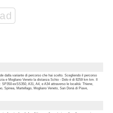
ad
de dalla variante di percorso che hai scelto. Scegliendo il percorso
a e Mogliano Veneto la distanza Schio - Dolo è di 8259 km km. Il
e: SP350-exSS350, A31, A4, e A34 attraverso le località: Thiene,
o, Spinea, Martellago, Mogliano Veneto, San Donà di Piave,