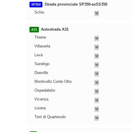
Strada provinciale SP350-exSS350
SP350
Schio
VI
Autostrada A31
A31
Thiene
VI
Villaverla
VI
Levà
VI
Sandrigo
VI
Dueville
VI
Monticello Conte Otto
VI
Ospedaletto
VI
Vicenza
VI
Lisiera
VI
Torri di Quartesolo
VI