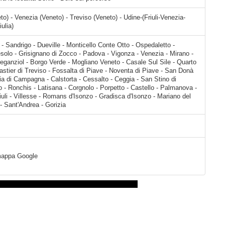
o) - Venezia (Veneto) - Treviso (Veneto) - Udine-(Friuli-Venezia-
iulia)
a - Mirano - Spinea - Martellago - Scorzè - Preganziol - Borgo Verde - Mogliano Veneto - Casale Sul Sile - Quarto d'Altino - Roncade - Meolo - Monastier di Treviso - Fossalta di Piave - Noventa di Piave - San Donà di Piave - Salgareda - Santa Maria di Campagna - Calstorta - Cessalto - Ceggia - San Stino di Livenza - Corbolone - Portogruaro
a mappa Google