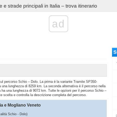
e strade principali in Italia – trova itinerario
ad
S
o sul percorso Schio – Dolo. La prima è la variante Tramite SP350-
 una lunghezza di 8259 km. La seconda alternativa è il percorso nella
ha una lunghezza di 9072 km. Tutte le opzioni per il percorso Schio –
nte scelta e controlla la descrizione completa del percorso.
ia e Mogliano Veneto
calità Schio - Dolo)