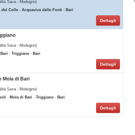
calità Sava - Modugno)
 del Colle
-
Acquaviva delle Fonti
-
Bari
Dettagli
iggiano
calità Sava - Modugno)
 Bari
-
Triggiano
-
Bari
Dettagli
 Mola di Bari
calità Sava - Modugno)
oli
-
Mola di Bari
-
Triggiano
-
Bari
Dettagli