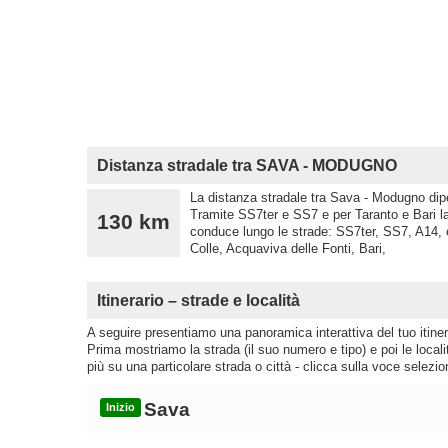
Distanza stradale tra SAVA - MODUGNO
La distanza stradale tra Sava - Modugno dipe
Tramite SS7ter e SS7 e per Taranto e Bari l
130 km
conduce lungo le strade: SS7ter, SS7, A14, e
Colle, Acquaviva delle Fonti, Bari,
Itinerario – strade e località
A seguire presentiamo una panoramica interattiva del tuo itinera
Prima mostriamo la strada (il suo numero e tipo) e poi le loca
più su una particolare strada o città - clicca sulla voce selezio
Sava
Inizio