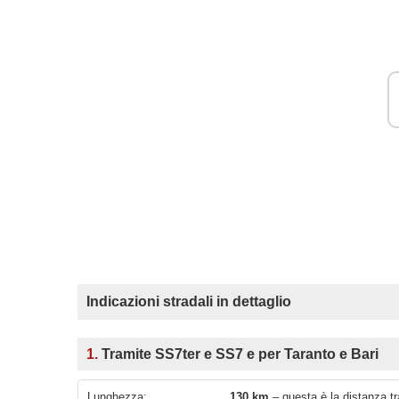
Indicazioni stradali in dettaglio
1.
Tramite SS7ter e SS7 e per Taranto e Bari
Lunghezza:
130 km
– questa è la distanza t