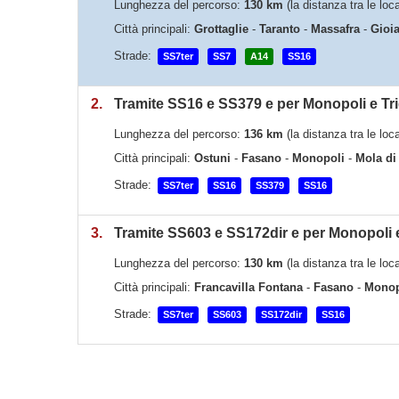
Lunghezza del percorso:
130 km
(la distanza tra le lo
Città principali:
Grottaglie
-
Taranto
-
Massafra
-
Gioia
Strade:
SS7ter
SS7
A14
SS16
2.
Tramite SS16 e SS379 e per Monopoli e Tr
Lunghezza del percorso:
136 km
(la distanza tra le lo
Città principali:
Ostuni
-
Fasano
-
Monopoli
-
Mola di
Strade:
SS7ter
SS16
SS379
SS16
3.
Tramite SS603 e SS172dir e per Monopoli e
Lunghezza del percorso:
130 km
(la distanza tra le lo
Città principali:
Francavilla Fontana
-
Fasano
-
Monop
Strade:
SS7ter
SS603
SS172dir
SS16