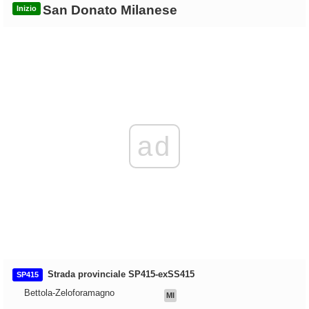
San Donato Milanese
Inizio
ad
Strada provinciale SP415-exSS415
SP415
Bettola-Zeloforamagno
MI