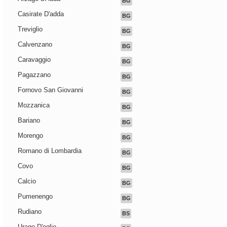
BG
Casirate D'adda
BG
Treviglio
BG
Calvenzano
BG
Caravaggio
BG
Pagazzano
BG
Fornovo San Giovanni
BG
Mozzanica
BG
Bariano
BG
Morengo
BG
Romano di Lombardia
BG
Covo
BG
Calcio
BG
Pumenengo
BG
Rudiano
BS
Urago D'oglio