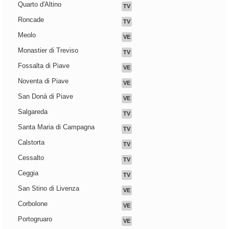
Quarto d'Altino
TV
Roncade
TV
Meolo
VE
Monastier di Treviso
TV
Fossalta di Piave
VE
Noventa di Piave
VE
San Donà di Piave
VE
Salgareda
TV
Santa Maria di Campagna
TV
Calstorta
TV
Cessalto
TV
Ceggia
TV
San Stino di Livenza
VE
Corbolone
VE
Portogruaro
VE