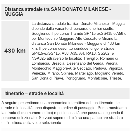
Distanza stradale tra SAN DONATO MILANESE -
MUGGIA
La distanza stradale tra San Donato Milanese - Muggia
dipende dalla variante di percorso che hai scelto.
Scegliendo il percorso Tramite SP415-exSS415 e A58 e
per Montecchio Maggiore-Alte Ceccato e Mirano la
distanza San Donato Milanese - Muggia è di 430 km
km. Il percorso descritto conduce lungo le strade:
430 km
SP415-exSS415, A58, A35, A4, RA13, SS202, e
NSA326 attraverso le località: Treviglio, Romano di
Lombardia, Brescia, Desenzano del Garda, Verona,
Montecchio Maggiore-Alte Ceccato, Padova, Vigonza,
Venezia, Mirano, Spinea, Martellago, Mogliano Veneto,
San Donà di Piave, Portogruaro, Monfalcone, Trieste,
Itinerario – strade e località
A seguire presentiamo una panoramica interattiva del tuo itinerario. Le
strade e le località sono disposte in ordine di passaggio. Prima mostriamo
la strada (il suo numero e tipo) e poi le località che passerai seguendo il
percorso selezionato. Se vuoi saperne di più su una particolare strada o
città - clicca sulla voce selezionata.