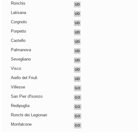
Ronchis
UD
Latisana
UD
Corgnolo
UD
Porpetto
UD
Castello
UD
Palmanova
UD
Sevegliano
UD
Visco
UD
Aiello del Friuli
UD
Villesse
GO
San Pier d'Isonzo
GO
Redipuglia
GO
Ronchi dei Legionari
GO
Monfalcone
GO