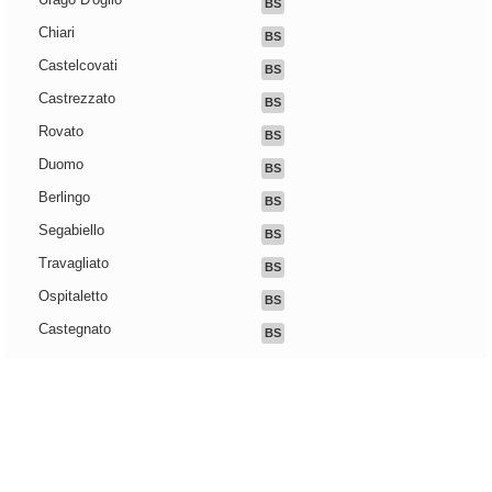
BS
Chiari
BS
Castelcovati
BS
Castrezzato
BS
Rovato
BS
Duomo
BS
Berlingo
BS
Segabiello
BS
Travagliato
BS
Ospitaletto
BS
Castegnato
BS