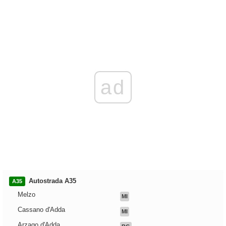
ad
Autostrada A35
A35
Melzo
MI
Cassano d'Adda
MI
Arzago d'Adda