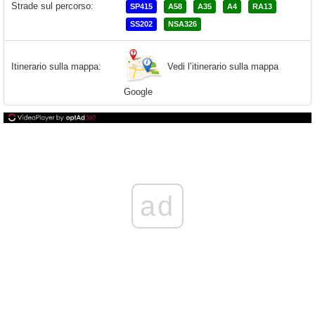
Strade sul percorso:
SP415
A58
A35
A4
RA13
SS202
NSA326
Vedi l’itinerario sulla mappa
Itinerario sulla mappa:
Google
ad