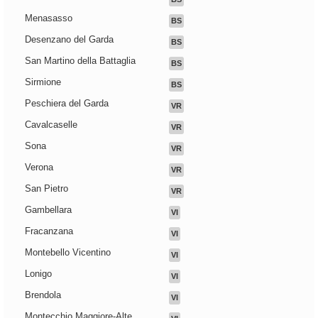
Menasasso
BS
Desenzano del Garda
BS
San Martino della Battaglia
BS
Sirmione
BS
Peschiera del Garda
VR
Cavalcaselle
VR
Sona
VR
Verona
VR
San Pietro
VR
Gambellara
VI
Fracanzana
VI
Montebello Vicentino
VI
Lonigo
VI
Brendola
VI
Montecchio Maggiore-Alte