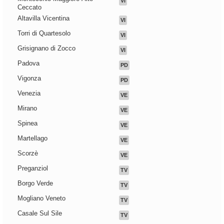
VI
Ceccato
Altavilla Vicentina
VI
Torri di Quartesolo
VI
Grisignano di Zocco
VI
Padova
PD
Vigonza
PD
Venezia
VE
Mirano
VE
Spinea
VE
Martellago
VE
Scorzè
VE
Preganziol
TV
Borgo Verde
TV
Mogliano Veneto
TV
Casale Sul Sile
TV