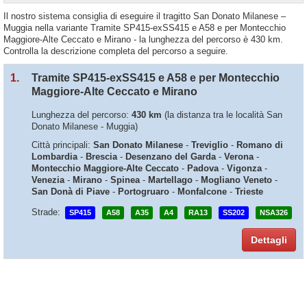
Il nostro sistema consiglia di eseguire il tragitto San Donato Milanese –
Muggia nella variante Tramite SP415-exSS415 e A58 e per Montecchio
Maggiore-Alte Ceccato e Mirano - la lunghezza del percorso è 430 km.
Controlla la descrizione completa del percorso a seguire.
1.
Tramite SP415-exSS415 e A58 e per Montecchio
Maggiore-Alte Ceccato e Mirano
Lunghezza del percorso:
430 km
(la distanza tra le località San
Donato Milanese - Muggia)
Città principali:
San Donato Milanese
-
Treviglio
-
Romano di
Lombardia
-
Brescia
-
Desenzano del Garda
-
Verona
-
Montecchio Maggiore-Alte Ceccato
-
Padova
-
Vigonza
-
Venezia
-
Mirano
-
Spinea
-
Martellago
-
Mogliano Veneto
-
San Donà di Piave
-
Portogruaro
-
Monfalcone
-
Trieste
Strade:
SP415
A58
A35
A4
RA13
SS202
NSA326
Dettagli