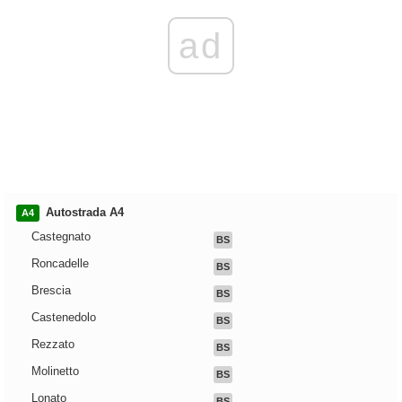
ad
Autostrada A4
A4
Castegnato
BS
Roncadelle
BS
Brescia
BS
Castenedolo
BS
Rezzato
BS
Molinetto
BS
Lonato
BS