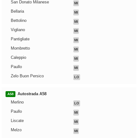
San Donato Milanese
MI
Bellaria
MI
Bettolino
MI
Vigliano
MI
Pantigliate
MI
Mombretto
MI
Caleppio
MI
Paullo
MI
Zelo Buon Persico
LO
Autostrada A58
A58
Merlino
LO
Paullo
MI
Liscate
MI
Melzo
MI