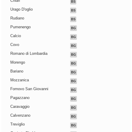
Chiari
BS
Urago D'oglio
BS
Rudiano
BS
Pumenengo
BG
Calcio
BG
Covo
BG
Romano di Lombardia
BG
Morengo
BG
Bariano
BG
Mozzanica
BG
Fornovo San Giovanni
BG
Pagazzano
BG
Caravaggio
BG
Calvenzano
BG
Treviglio
BG