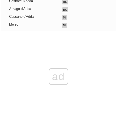
Casirate D'adda
BG
Arzago d'Adda
BG
Cassano d'Adda
MI
Melzo
MI
ad