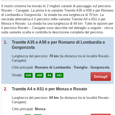
Il nostro sistema ha trovato le 2 migliori varianti di passaggio sul percorso
Rovato – Carugate. La prima è la variante Tramite A35 e A58 e per Romano
di Lombardia e Gorgonzola - la strada ha una lunghezza di 70 km. La
seconda alternativa è il percorso nella variante Tramite A4 e A51 e per
Monza e Rovato. La strada ha una lunghezza di 64 km. Tutte le opzioni per
il percorso Rovato – Carugate sono descritte nel dettaglio a seguire - clicca
sulla variante scelta e controlla la descrizione completa del percorso.
1.
Tramite A35 e A58 e per Romano di Lombardia e
Gorgonzola
Lunghezza del percorso:
70 km
(la distanza tra le località Rovato -
Carugate)
Città principali:
Romano di Lombardia
-
Treviglio
-
Gorgonzola
Strade:
A35
A58
A4
A51
Dettagli
2.
Tramite A4 e A51 e per Monza e Rovato
Lunghezza del percorso:
64 km
(la distanza tra le località Rovato -
Carugate)
Città principali:
Monza