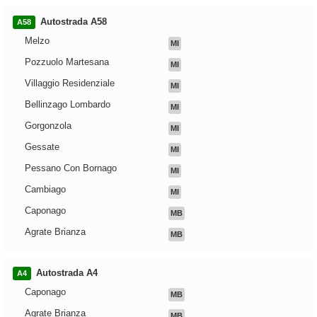
Autostrada A58
A58
Melzo
MI
Pozzuolo Martesana
MI
Villaggio Residenziale
MI
Bellinzago Lombardo
MI
Gorgonzola
MI
Gessate
MI
Pessano Con Bornago
MI
Cambiago
MI
Caponago
MB
Agrate Brianza
MB
Autostrada A4
A4
Caponago
MB
Agrate Brianza
MB