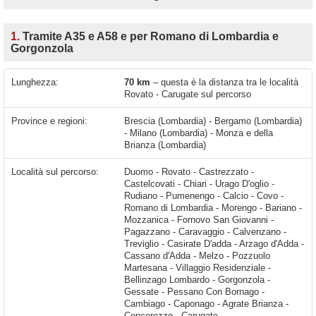
1.
Tramite A35 e A58 e per Romano di Lombardia e
Gorgonzola
Lunghezza:
70 km
– questa è la distanza tra le località
Rovato - Carugate sul percorso
Province e regioni:
Brescia (Lombardia) - Bergamo (Lombardia)
- Milano (Lombardia) - Monza e della
Brianza (Lombardia)
Località sul percorso:
Duomo - Rovato - Castrezzato -
Castelcovati - Chiari - Urago D'oglio -
Rudiano - Pumenengo - Calcio - Covo -
Romano di Lombardia - Morengo - Bariano -
Mozzanica - Fornovo San Giovanni -
Pagazzano - Caravaggio - Calvenzano -
Treviglio - Casirate D'adda - Arzago d'Adda -
Cassano d'Adda - Melzo - Pozzuolo
Martesana - Villaggio Residenziale -
Bellinzago Lombardo - Gorgonzola -
Gessate - Pessano Con Bornago -
Cambiago - Caponago - Agrate Brianza -
Concorezzo - Carugate