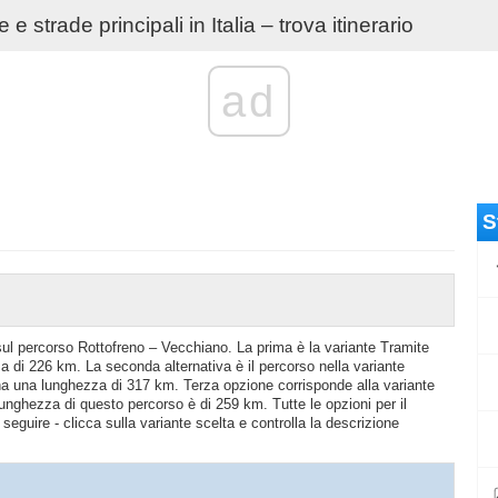
e strade principali in Italia – trova itinerario
ad
S
o sul percorso Rottofreno – Vecchiano. La prima è la variante Tramite
 di 226 km. La seconda alternativa è il percorso nella variante
a una lunghezza di 317 km. Terza opzione corrisponde alla variante
hezza di questo percorso è di 259 km. Tutte le opzioni per il
eguire - clicca sulla variante scelta e controlla la descrizione