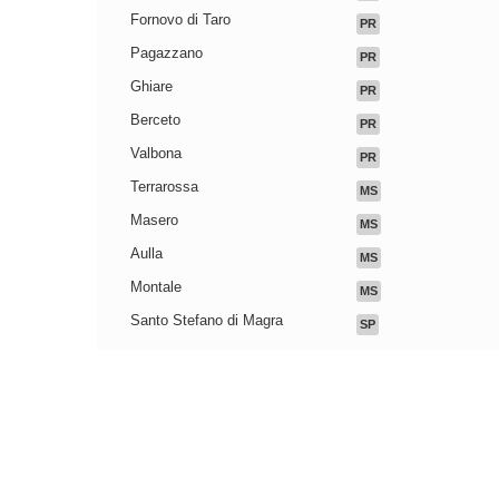
Fornovo di Taro
PR
Pagazzano
PR
Ghiare
PR
Berceto
PR
Valbona
PR
Terrarossa
MS
Masero
MS
Aulla
MS
Montale
MS
Santo Stefano di Magra
SP