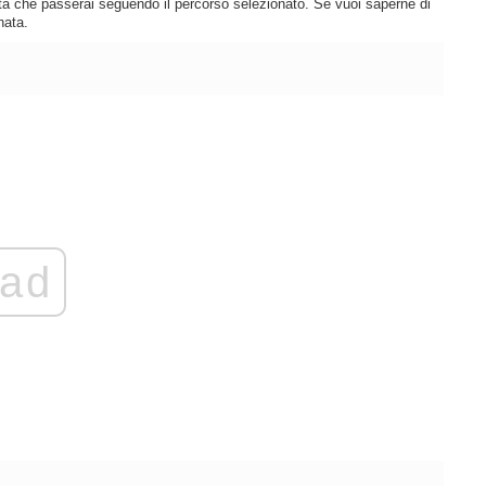
lità che passerai seguendo il percorso selezionato. Se vuoi saperne di
nata.
ad