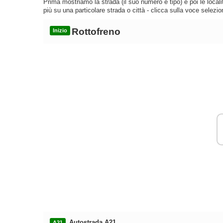
Prima mostriamo la strada (il suo numero e tipo) e poi le loca
più su una particolare strada o città - clicca sulla voce selezio
Rottofreno
Inizio
Autostrada A21
A21