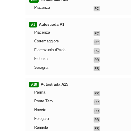
Piacenza
PC
Autostrada A1
A1
Piacenza
PC
Cortemaggiore
PC
Fiorenzuola d'Arda
PC
Fidenza
PR
Soragna
PR
Autostrada A15
A15
Parma
PR
Ponte Taro
PR
Noceto
PR
Felegara
PR
Ramiola
PR