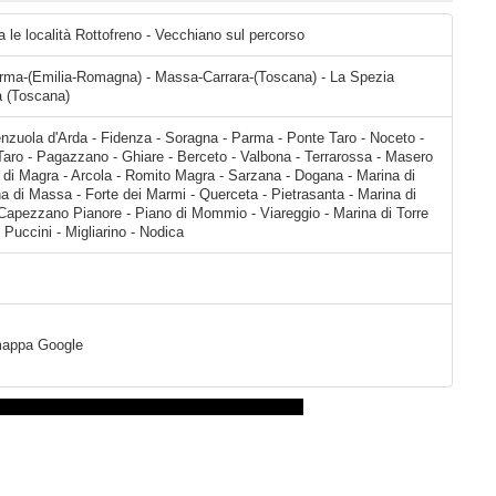
a le località Rottofreno - Vecchiano sul percorso
rma-(Emilia-Romagna) - Massa-Carrara-(Toscana) - La Spezia
a (Toscana)
albona - Terrarossa - Masero - Aulla - Montale - Santo Stefano di Magra - Arcola - Romito Magra - Sarzana - Dogana - Marina di Carrara - Carrara - Massa - Marina di Massa - Forte dei Marmi - Querceta - Pietrasanta - Marina di Pietrasanta - Lido di Camaiore - Capezzano Pianore - Piano di Mommio - Viareggio - Marina di Torre del Lago Puccini -
a mappa Google