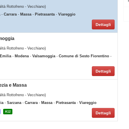
calità Rottofreno - Vecchiano)
a
-
Carrara
-
Massa
-
Pietrasanta
-
Viareggio
Dettagli
amoggia
calità Rottofreno - Vecchiano)
Emilia
-
Modena
-
Valsamoggia
-
Comune di Sesto Fiorentino
-
Dettagli
ezia e Massa
calità Rottofreno - Vecchiano)
ia
-
Sarzana
-
Carrara
-
Massa
-
Pietrasanta
-
Viareggio
A12
Dettagli