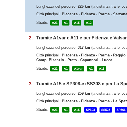
Lunghezza del percorso:
226 km
(la distanza tra le lo
Città principali:
Piacenza
-
Fidenza
-
Parma
-
Sarzan
Strade:
A21
A1
A15
A12
2.
Tramite A1var e A11 e per Fidenza e Vals
Lunghezza del percorso:
317 km
(la distanza tra le lo
Città principali:
Piacenza
-
Fidenza
-
Parma
-
Reggio 
Campi Bisenzio
-
Prato
-
Capannori
-
Lucca
Strade:
A21
A1
A1var
A1
A11
3.
Tramite A15 e SP308-exSS308 e per La Sp
Lunghezza del percorso:
259 km
(la distanza tra le lo
Città principali:
Piacenza
-
Fidenza
-
Parma
-
La Spez
Strade:
A21
A1
A15
SP308
SS523
SP566