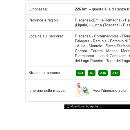
Lunghezza:
226 km
– questa è la distanza tr
Province e regioni:
Piacenza-(Emilia-Romagna) - Pa
(Liguria) - Lucca (Toscana) - Pis
Località sul percorso:
Piacenza - Cortemaggiore - Fiorenzuola d'Arda - Fidenza - Soragna - Parma - Ponte Taro - Noceto - Felegara - Ramiola - Fornovo di Taro - Pagazzano - Ghiare - Berceto - V
Strade sul percorso:
A21
A1
A15
A12
Vedi l’itinerario sull
Itinerario sulla mappa: