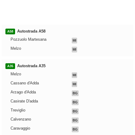
Autostrada A58
A58
Pozzuolo Martesana
MI
Melzo
MI
Autostrada A35
A35
Melzo
MI
Cassano d'Adda
MI
Arzago d'Adda
BG
Casirate D'adda
BG
Treviglio
BG
Calvenzano
BG
Caravaggio
BG