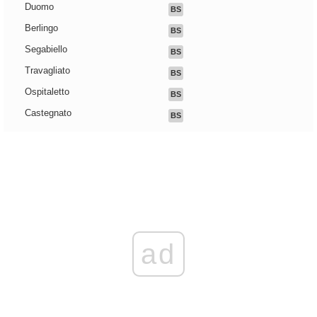
Duomo
BS
Berlingo
BS
Segabiello
BS
Travagliato
BS
Ospitaletto
BS
Castegnato
BS
ad