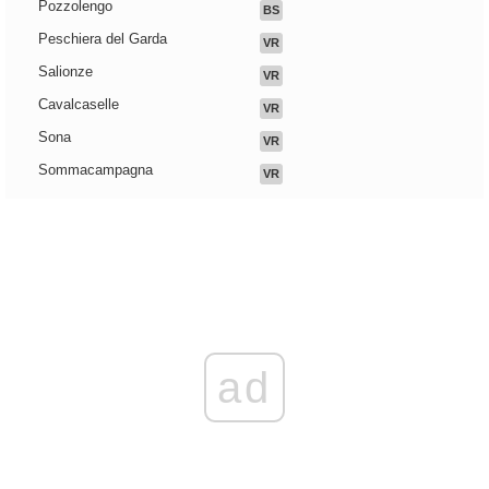
Pozzolengo
BS
Peschiera del Garda
VR
Salionze
VR
Cavalcaselle
VR
Sona
VR
Sommacampagna
VR
ad