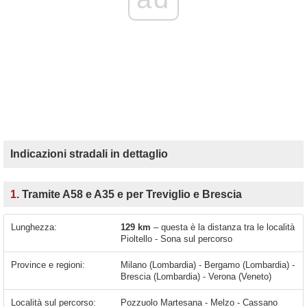
Indicazioni stradali in dettaglio
1.
Tramite A58 e A35 e per Treviglio e Brescia
Lunghezza:
129 km
– questa è la distanza tra le località
Pioltello - Sona sul percorso
Province e regioni:
Milano (Lombardia) - Bergamo (Lombardia) -
Brescia (Lombardia) - Verona (Veneto)
Località sul percorso:
Pozzuolo Martesana - Melzo - Cassano d'Adda - Arzago d'Adda - Casirate D'adda - Treviglio - Calvenzano - Caravaggio - Pagazzano - Fornovo San Giovanni - Mozzanica - Bariano - Morengo - Romano di Lombardia - Covo - Calcio - Pumenengo - Rudiano - Urago D'oglio - Chiari - Castelcovati - Castrezzato - Rovato - Duomo - Berlingo - Segabiello - Travagliato - Ospitaletto - Castegnato - Roncadelle - Brescia - Castenedolo - Rezzato - Molinetto - Lonato - Menasasso - Desenzano del Garda - San Martino della Battagl