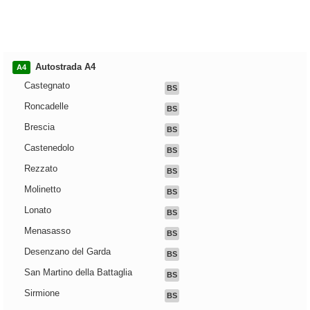
Autostrada A4
A4
Castegnato
BS
Roncadelle
BS
Brescia
BS
Castenedolo
BS
Rezzato
BS
Molinetto
BS
Lonato
BS
Menasasso
BS
Desenzano del Garda
BS
San Martino della Battaglia
BS
Sirmione
BS