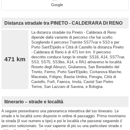
Google
Distanza stradale tra PINETO - CALDERARA DI RENO
La distanza stradale tra Pineto - Calderara di Reno
dipende dalla variante di percorso che hai scelto.
Scegliendo il percorso Tramite SS77var e SS3 e per
Porto Sant'Elpidio e Città di Castello la distanza Pineto
- Calderara di Reno è di 471 km km. Il percorso
descritto conduce lungo le strade: SS16, A14, SS77var,
471 km
SS3, SS75, SS3bis, A14, e RA1 attraverso le località:
Roseto degli Abruzzi, Giulianova, San Benedetto del
Tronto, Fermo, Porto Sant'Elpidio, Civitanova Marche,
Macerata, Foligno, Bastia Umbra, Perugia, Città di
Castello, Forlì, Faenza, Imola, Castel San Pietro
Terme, San Lazzaro di Savena, e Bologna.
Itinerario – strade e località
A seguire presentiamo una panoramica interattiva del tuo itinerario. Le
strade e le località sono disposte in ordine di passaggio. Prima mostriamo
la strada (il suo numero e tipo) e poi le località che passerai seguendo il
percorso selezionato. Se vuoi saperne di più su una particolare strada o