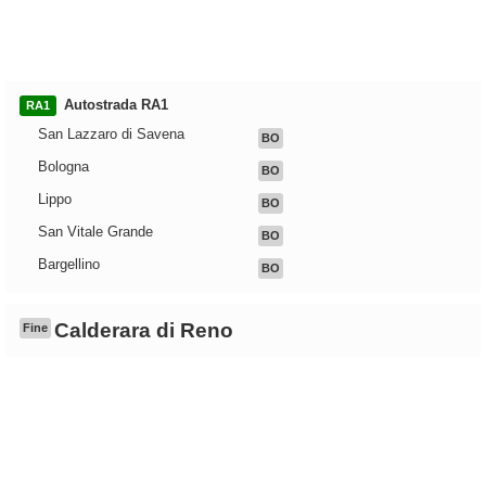
Autostrada RA1
RA1
San Lazzaro di Savena
BO
Bologna
BO
Lippo
BO
San Vitale Grande
BO
Bargellino
BO
Calderara di Reno
Fine