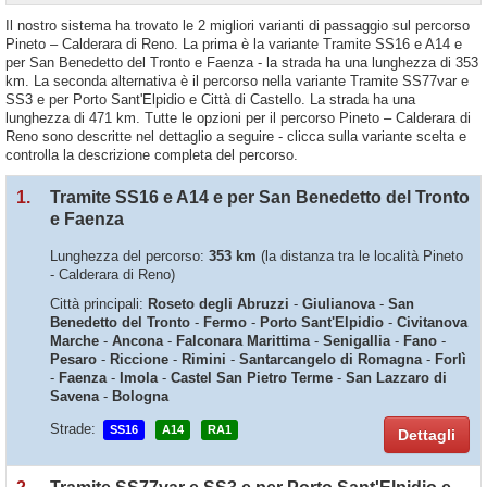
Il nostro sistema ha trovato le 2 migliori varianti di passaggio sul percorso
Pineto – Calderara di Reno. La prima è la variante Tramite SS16 e A14 e
per San Benedetto del Tronto e Faenza - la strada ha una lunghezza di 353
km. La seconda alternativa è il percorso nella variante Tramite SS77var e
SS3 e per Porto Sant'Elpidio e Città di Castello. La strada ha una
lunghezza di 471 km. Tutte le opzioni per il percorso Pineto – Calderara di
Reno sono descritte nel dettaglio a seguire - clicca sulla variante scelta e
controlla la descrizione completa del percorso.
1.
Tramite SS16 e A14 e per San Benedetto del Tronto
e Faenza
Lunghezza del percorso:
353 km
(la distanza tra le località Pineto
- Calderara di Reno)
Città principali:
Roseto degli Abruzzi
-
Giulianova
-
San
Benedetto del Tronto
-
Fermo
-
Porto Sant'Elpidio
-
Civitanova
Marche
-
Ancona
-
Falconara Marittima
-
Senigallia
-
Fano
-
Pesaro
-
Riccione
-
Rimini
-
Santarcangelo di Romagna
-
Forlì
-
Faenza
-
Imola
-
Castel San Pietro Terme
-
San Lazzaro di
Savena
-
Bologna
Strade:
SS16
A14
RA1
Dettagli