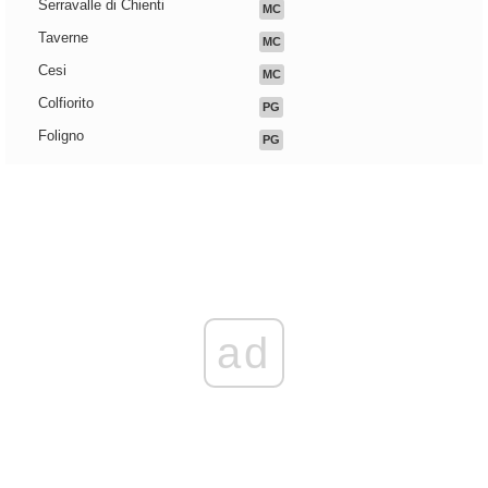
Serravalle di Chienti
MC
Taverne
MC
Cesi
MC
Colfiorito
PG
Foligno
PG
ad