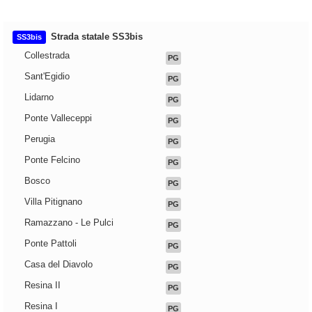
Strada statale SS3bis
SS3bis
Collestrada
PG
Sant'Egidio
PG
Lidarno
PG
Ponte Valleceppi
PG
Perugia
PG
Ponte Felcino
PG
Bosco
PG
Villa Pitignano
PG
Ramazzano - Le Pulci
PG
Ponte Pattoli
PG
Casa del Diavolo
PG
Resina II
PG
Resina I
PG