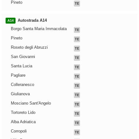
Pineto
TE
Autostrada A14
A14
Borgo Santa Maria Immacolata
TE
Pineto
TE
Roseto degli Abruzzi
TE
San Giovanni
TE
Santa Lucia
TE
Pagliare
TE
Colleranesco
TE
Giulianova
TE
Mosciano Sant'Angelo
TE
Tortoreto Lido
TE
Alba Adriatica
TE
Corropoli
TE