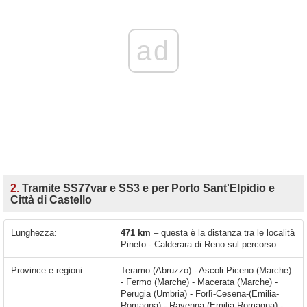
ad
2.
Tramite SS77var e SS3 e per Porto Sant'Elpidio e
Città di Castello
Lunghezza:
471 km
– questa è la distanza tra le località
Pineto - Calderara di Reno sul percorso
Province e regioni:
Teramo (Abruzzo) - Ascoli Piceno (Marche)
- Fermo (Marche) - Macerata (Marche) -
Perugia (Umbria) - Forlì-Cesena-(Emilia-
Romagna) - Ravenna-(Emilia-Romagna) -