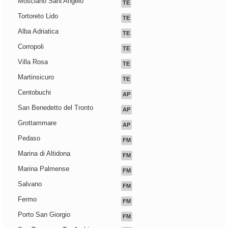
Mosciano Sant'Angelo
TE
Tortoreto Lido
TE
Alba Adriatica
TE
Corropoli
TE
Villa Rosa
TE
Martinsicuro
TE
Centobuchi
AP
San Benedetto del Tronto
AP
Grottammare
AP
Pedaso
FM
Marina di Altidona
FM
Marina Palmense
FM
Salvano
FM
Fermo
FM
Porto San Giorgio
FM