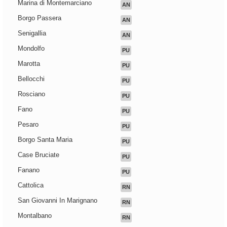
Marina di Montemarciano
AN
Borgo Passera
AN
Senigallia
AN
Mondolfo
PU
Marotta
PU
Bellocchi
PU
Rosciano
PU
Fano
PU
Pesaro
PU
Borgo Santa Maria
PU
Case Bruciate
PU
Fanano
PU
Cattolica
RN
San Giovanni In Marignano
RN
Montalbano
RN