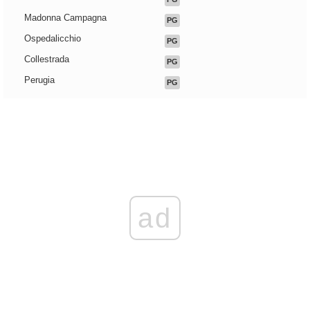
Madonna Campagna
PG
Ospedalicchio
PG
Collestrada
PG
Perugia
PG
ad