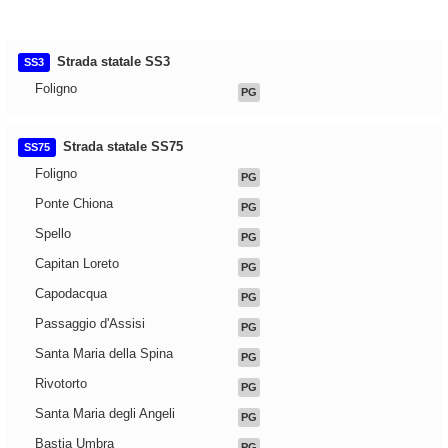
Strada statale SS3
SS3
Foligno
PG
Strada statale SS75
SS75
Foligno
PG
Ponte Chiona
PG
Spello
PG
Capitan Loreto
PG
Capodacqua
PG
Passaggio d'Assisi
PG
Santa Maria della Spina
PG
Rivotorto
PG
Santa Maria degli Angeli
PG
Bastia Umbra
PG