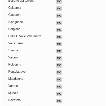
Belforte del Chienti
MC
Caldarola
MC
Caccamo
MC
Savignano
MC
Borgiano
MC
Colle E Valle Valcimarra
MC
Valcimarra
MC
Sfercia
MC
Valdiea
MC
Polverina
MC
Pontelatrave
MC
Maddalena
MC
Varano
MC
Muccia
MC
Bavareto
MC