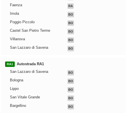
Faenza
RA
Imola
BO
Poggio Piccolo
BO
Castel San Pietro Terme
BO
Villanova
BO
San Lazzaro di Savena
BO
Autostrada RA1
RA1
San Lazzaro di Savena
BO
Bologna
BO
Lippo
BO
San Vitale Grande
BO
Bargellino
BO