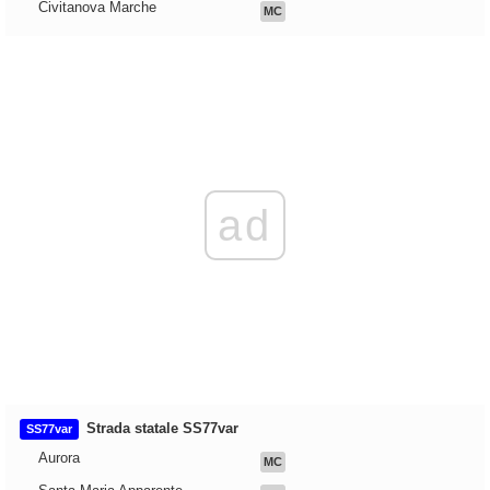
Civitanova Marche
MC
ad
Strada statale SS77var
SS77var
Aurora
MC