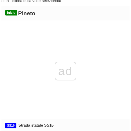
città - clicca sulla voce selezionata.
Pineto
Inizio
ad
Strada statale SS16
SS16