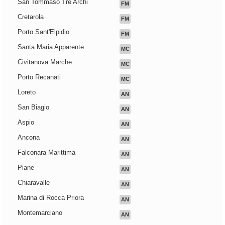
San Tommaso Tre Archi
FM
Cretarola
FM
Porto Sant'Elpidio
FM
Santa Maria Apparente
MC
Civitanova Marche
MC
Porto Recanati
MC
Loreto
AN
San Biagio
AN
Aspio
AN
Ancona
AN
Falconara Marittima
AN
Piane
AN
Chiaravalle
AN
Marina di Rocca Priora
AN
Montemarciano
AN