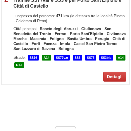
2.
Tramite SS77var e SS3 e per Porto Sant'Elpidio e
Città di Castello
Lunghezza del percorso:
471 km
(la distanza tra le località Pineto
- Calderara di Reno)
Città principali:
Roseto degli Abruzzi
-
Giulianova
-
San
Benedetto del Tronto
-
Fermo
-
Porto Sant'Elpidio
-
Civitanova
Marche
-
Macerata
-
Foligno
-
Bastia Umbra
-
Perugia
-
Città di
Castello
-
Forlì
-
Faenza
-
Imola
-
Castel San Pietro Terme
-
San Lazzaro di Savena
-
Bologna
Strade:
SS16
A14
SS77var
SS3
SS75
SS3bis
A14
RA1
Dettagli