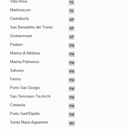
Villa Rosa
TE
Martinsicuro
TE
Centobuchi
AP
San Benedetto del Tronto
AP
Grottammare
AP
Pedaso
FM
Marina di Altidona
FM
Marina Palmense
FM
Salvano
FM
Fermo
FM
Porto San Giorgio
FM
San Tommaso Tre Archi
FM
Cretarola
FM
Porto Sant'Elpidio
FM
Santa Maria Apparente
MC