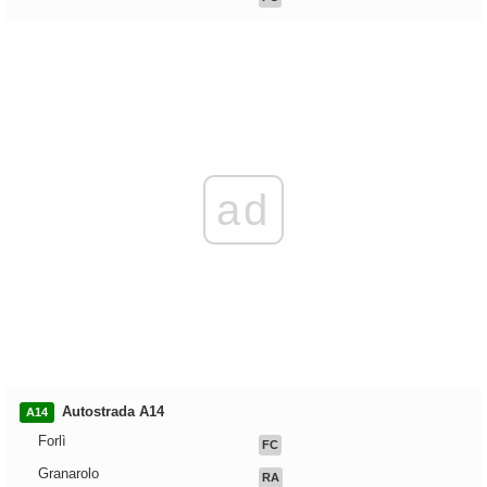
ad
Autostrada A14
A14
Forlì
FC
Granarolo
RA