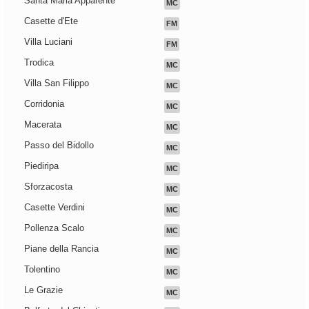
Santa Maria Apparente
MC
Casette d'Ete
FM
Villa Luciani
FM
Trodica
MC
Villa San Filippo
MC
Corridonia
MC
Macerata
MC
Passo del Bidollo
MC
Piediripa
MC
Sforzacosta
MC
Casette Verdini
MC
Pollenza Scalo
MC
Piane della Rancia
MC
Tolentino
MC
Le Grazie
MC