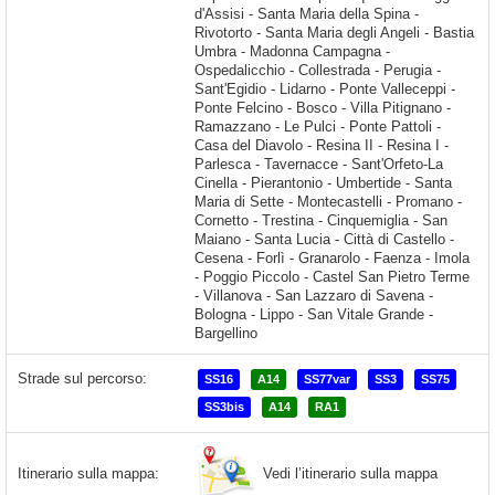
Strade sul percorso:
SS16
A14
SS77var
SS3
SS75
SS3bis
A14
RA1
Vedi l’itinerario sulla mappa
Itinerario sulla mappa: