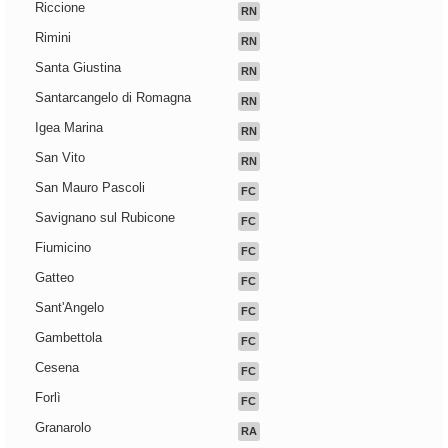
Riccione
RN
Rimini
RN
Santa Giustina
RN
Santarcangelo di Romagna
RN
Igea Marina
RN
San Vito
RN
San Mauro Pascoli
FC
Savignano sul Rubicone
FC
Fiumicino
FC
Gatteo
FC
Sant'Angelo
FC
Gambettola
FC
Cesena
FC
Forlì
FC
Granarolo
RA