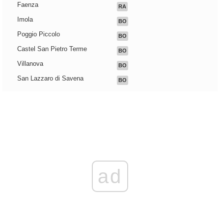
Faenza
RA
Imola
BO
Poggio Piccolo
BO
Castel San Pietro Terme
BO
Villanova
BO
San Lazzaro di Savena
BO
ad