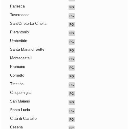
Parlesca
PG
Tavernacce
PG
Sant'Orfeto-La Cinella
PG
Pierantonio
PG
Umbertide
PG
Santa Maria di Sette
PG
Montecastelli
PG
Promano
PG
Cornetto
PG
Trestina
PG
Cinquemiglia
PG
San Maiano
PG
Santa Lucia
PG
Città di Castello
PG
Cesena
FC