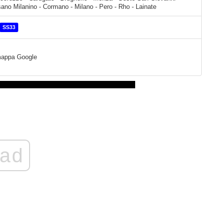
ano Milanino - Cormano - Milano - Pero - Rho - Lainate
SS33
a mappa Google
ad