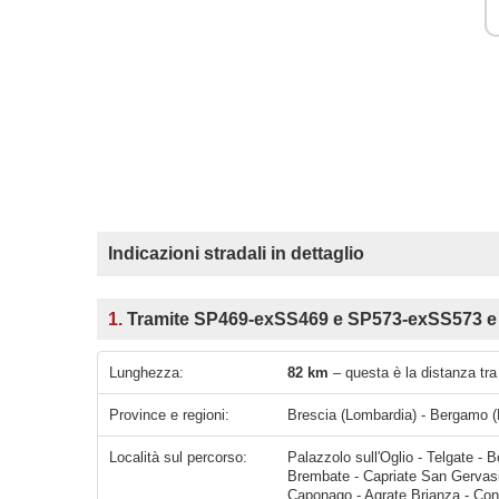
Indicazioni stradali in dettaglio
1.
Tramite SP469-exSS469 e SP573-exSS573 e 
Lunghezza:
82 km
– questa è la distanza tra
Province e regioni:
Brescia (Lombardia) - Bergamo (
Località sul percorso:
Palazzolo sull'Oglio - Telgate - 
Brembate - Capriate San Gervasi
Caponago - Agrate Brianza - Con