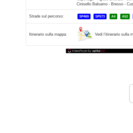
Cinisello Balsamo - Bresso - Cus
Strade sul percorso:
SP469
SP573
A4
A52
Vedi l’itinerario sull
Itinerario sulla mappa: