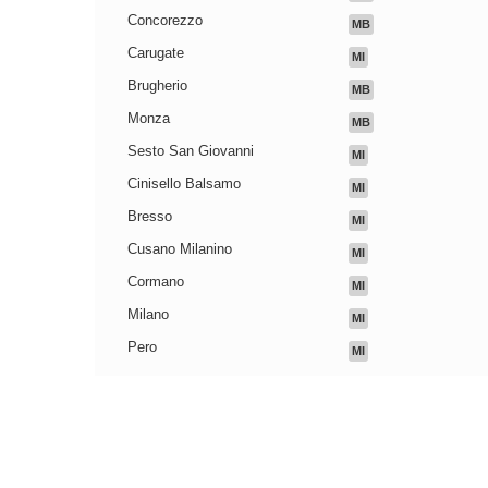
Concorezzo
MB
Carugate
MI
Brugherio
MB
Monza
MB
Sesto San Giovanni
MI
Cinisello Balsamo
MI
Bresso
MI
Cusano Milanino
MI
Cormano
MI
Milano
MI
Pero
MI