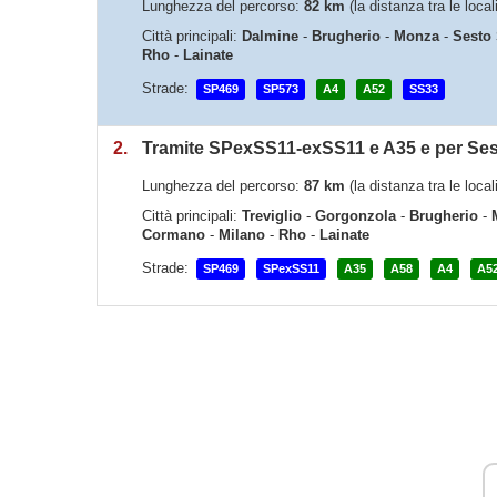
Lunghezza del percorso:
82 km
(la distanza tra le loca
Città principali:
Dalmine
-
Brugherio
-
Monza
-
Sesto
Rho
-
Lainate
Strade:
SP469
SP573
A4
A52
SS33
2.
Tramite SPexSS11-exSS11 e A35 e per Se
Lunghezza del percorso:
87 km
(la distanza tra le loca
Città principali:
Treviglio
-
Gorgonzola
-
Brugherio
-
Cormano
-
Milano
-
Rho
-
Lainate
Strade:
SP469
SPexSS11
A35
A58
A4
A5