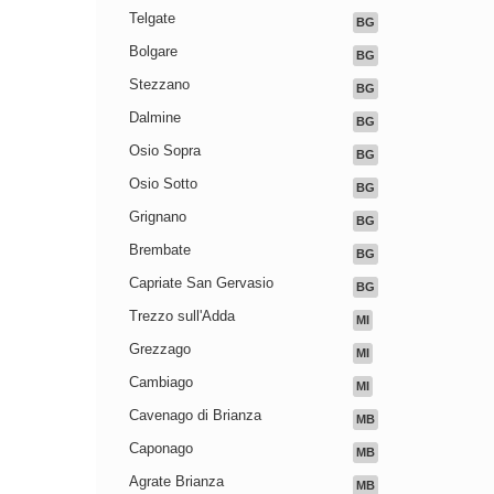
Telgate
BG
Bolgare
BG
Stezzano
BG
Dalmine
BG
Osio Sopra
BG
Osio Sotto
BG
Grignano
BG
Brembate
BG
Capriate San Gervasio
BG
Trezzo sull'Adda
MI
Grezzago
MI
Cambiago
MI
Cavenago di Brianza
MB
Caponago
MB
Agrate Brianza
MB