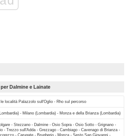
ad
per Dalmine e Lainate
 le località Palazzolo sull'Oglio - Rho sul percorso
Lombardia) - Milano (Lombardia) - Monza e della Brianza (Lombardia)
Bolgare - Stezzano - Dalmine - Osio Sopra - Osio Sotto - Grignano -
o - Trezzo sull'Adda - Grezzago - Cambiago - Cavenago di Brianza -
corezzo - Carugate - Brugherio - Monza - Sesto San Giovanni -