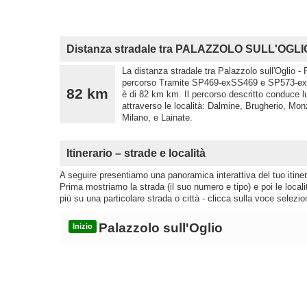
Distanza stradale tra PALAZZOLO SULL'OGLI
La distanza stradale tra Palazzolo sull'Oglio -
percorso Tramite SP469-exSS469 e SP573-exSS
82 km
è di 82 km km. Il percorso descritto conduc
attraverso le località: Dalmine, Brugherio, M
Milano, e Lainate.
Itinerario – strade e località
A seguire presentiamo una panoramica interattiva del tuo itinera
Prima mostriamo la strada (il suo numero e tipo) e poi le loca
più su una particolare strada o città - clicca sulla voce selezio
Palazzolo sull'Oglio
Inizio