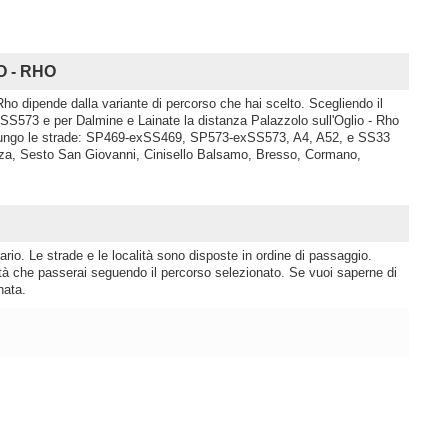
O - RHO
 Rho dipende dalla variante di percorso che hai scelto. Scegliendo il
573 e per Dalmine e Lainate la distanza Palazzolo sull'Oglio - Rho
e lungo le strade: SP469-exSS469, SP573-exSS573, A4, A52, e SS33
onza, Sesto San Giovanni, Cinisello Balsamo, Bresso, Cormano,
rio. Le strade e le località sono disposte in ordine di passaggio.
lità che passerai seguendo il percorso selezionato. Se vuoi saperne di
nata.