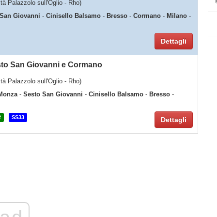
lità Palazzolo sull'Oglio - Rho)
 San Giovanni
-
Cinisello Balsamo
-
Bresso
-
Cormano
-
Milano
-
Dettagli
sto San Giovanni e Cormano
lità Palazzolo sull'Oglio - Rho)
Monza
-
Sesto San Giovanni
-
Cinisello Balsamo
-
Bresso
-
2
SS33
Dettagli