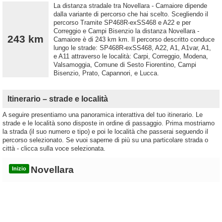
La distanza stradale tra Novellara - Camaiore dipende
dalla variante di percorso che hai scelto. Scegliendo il
percorso Tramite SP468R-exSS468 e A22 e per
Correggio e Campi Bisenzio la distanza Novellara -
243 km
Camaiore è di 243 km km. Il percorso descritto conduce
lungo le strade: SP468R-exSS468, A22, A1, A1var, A1,
e A11 attraverso le località: Carpi, Correggio, Modena,
Valsamoggia, Comune di Sesto Fiorentino, Campi
Bisenzio, Prato, Capannori, e Lucca.
Itinerario – strade e località
A seguire presentiamo una panoramica interattiva del tuo itinerario. Le
strade e le località sono disposte in ordine di passaggio. Prima mostriamo
la strada (il suo numero e tipo) e poi le località che passerai seguendo il
percorso selezionato. Se vuoi saperne di più su una particolare strada o
città - clicca sulla voce selezionata.
Novellara
Inizio