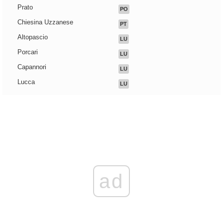
Prato
PO
Chiesina Uzzanese
PT
Altopascio
LU
Porcari
LU
Capannori
LU
Lucca
LU
ad