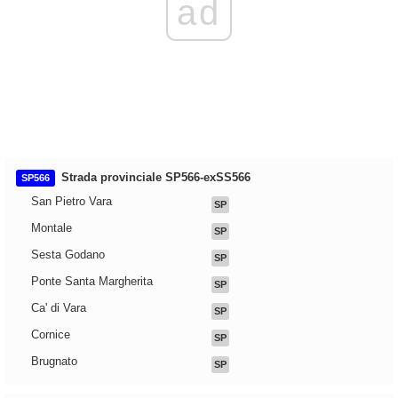
ad
Strada provinciale SP566-exSS566
SP566
San Pietro Vara
SP
Montale
SP
Sesta Godano
SP
Ponte Santa Margherita
SP
Ca' di Vara
SP
Cornice
SP
Brugnato
SP