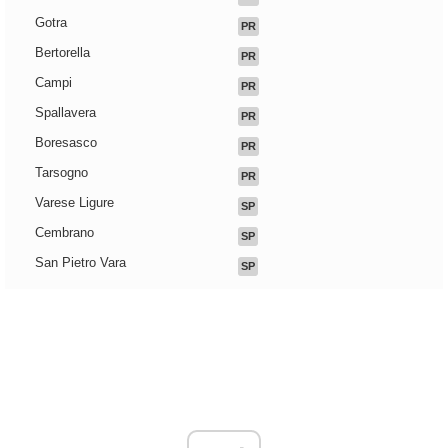
Gotra
PR
Bertorella
PR
Campi
PR
Spallavera
PR
Boresasco
PR
Tarsogno
PR
Varese Ligure
SP
Cembrano
SP
San Pietro Vara
SP