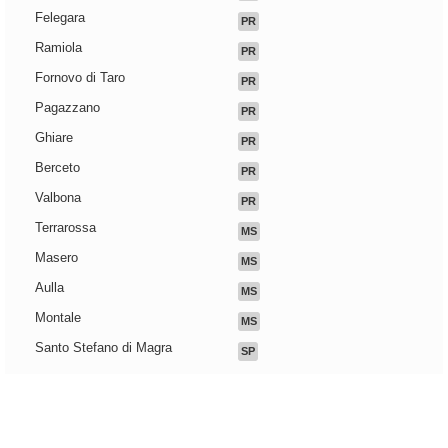
Felegara
PR
Ramiola
PR
Fornovo di Taro
PR
Pagazzano
PR
Ghiare
PR
Berceto
PR
Valbona
PR
Terrarossa
MS
Masero
MS
Aulla
MS
Montale
MS
Santo Stefano di Magra
SP