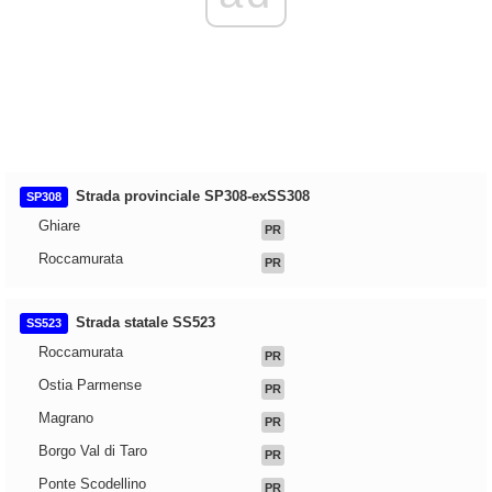
Strada provinciale SP308-exSS308
SP308
Ghiare
PR
Roccamurata
PR
Strada statale SS523
SS523
Roccamurata
PR
Ostia Parmense
PR
Magrano
PR
Borgo Val di Taro
PR
Ponte Scodellino
PR