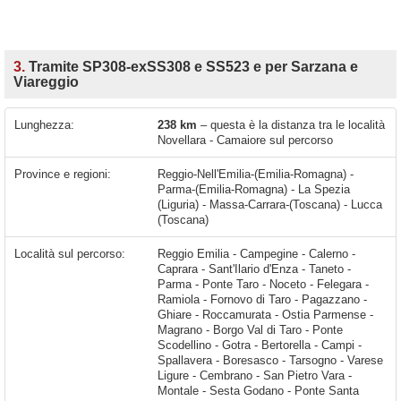
3.
Tramite SP308-exSS308 e SS523 e per Sarzana e
Viareggio
Lunghezza:
238 km
– questa è la distanza tra le località
Novellara - Camaiore sul percorso
Province e regioni:
Reggio-Nell'Emilia-(Emilia-Romagna) -
Parma-(Emilia-Romagna) - La Spezia
(Liguria) - Massa-Carrara-(Toscana) - Lucca
(Toscana)
Località sul percorso:
Reggio Emilia - Campegine - Calerno - Caprara - Sant'Ilario d'Enza - Taneto - Parma - Ponte Taro - Noceto - Felegara - Ramiola - Fornovo di Taro - Pagazzano - Ghiare - Roccamurata - Ostia Parmense - Magrano - Borgo Val di Taro - Ponte Scodellino - Gotra - Bertorella - Campi - Spallavera - Boresasco - Tarsogno - Varese Ligure - Cembrano - San Pietro Vara - Montale - Sesta Godano - Ponte Santa Margherita - Ca' di Vara - Cornice - Brugnato - Borghetto di Vara - La Spezia - Santo Stefano di Magra