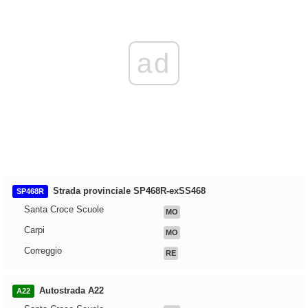
ad
Strada provinciale SP468R-exSS468
SP468R
Santa Croce Scuole
MO
Carpi
MO
Correggio
RE
Autostrada A22
A22