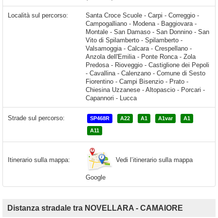
Località sul percorso:
Santa Croce Scuole - Carpi - Correggio -
Campogalliano - Modena - Baggiovara -
Montale - San Damaso - San Donnino - San
Vito di Spilamberto - Spilamberto -
Valsamoggia - Calcara - Crespellano -
Anzola dell'Emilia - Ponte Ronca - Zola
Predosa - Rioveggio - Castiglione dei Pepoli
- Cavallina - Calenzano - Comune di Sesto
Fiorentino - Campi Bisenzio - Prato -
Chiesina Uzzanese - Altopascio - Porcari -
Capannori - Lucca
Strade sul percorso:
SP468R
A22
A1
A1var
A1
A11
Vedi l’itinerario sulla mappa
Itinerario sulla mappa:
Google
Distanza stradale tra NOVELLARA - CAMAIORE