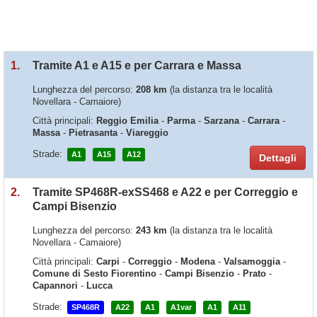
1.
Tramite A1 e A15 e per Carrara e Massa
Lunghezza del percorso:
208 km
(la distanza tra le località
Novellara - Camaiore)
Città principali:
Reggio Emilia
-
Parma
-
Sarzana
-
Carrara
-
Massa
-
Pietrasanta
-
Viareggio
Strade:
A1
A15
A12
Dettagli
2.
Tramite SP468R-exSS468 e A22 e per Correggio e
Campi Bisenzio
Lunghezza del percorso:
243 km
(la distanza tra le località
Novellara - Camaiore)
Città principali:
Carpi
-
Correggio
-
Modena
-
Valsamoggia
-
Comune di Sesto Fiorentino
-
Campi Bisenzio
-
Prato
-
Capannori
-
Lucca
Strade:
SP468R
A22
A1
A1var
A1
A11