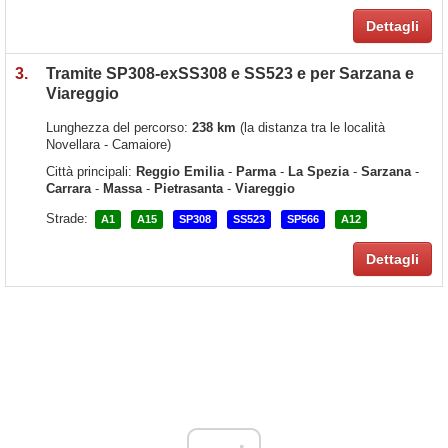
Dettagli
3.
Tramite SP308-exSS308 e SS523 e per Sarzana e
Viareggio
Lunghezza del percorso:
238 km
(la distanza tra le località
Novellara - Camaiore)
Città principali:
Reggio Emilia
-
Parma
-
La Spezia
-
Sarzana
-
Carrara
-
Massa
-
Pietrasanta
-
Viareggio
Strade:
A1
A15
SP308
SS523
SP566
A12
Dettagli