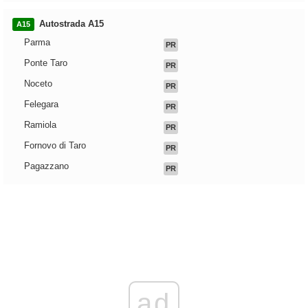
Autostrada A15
A15
Parma
PR
Ponte Taro
PR
Noceto
PR
Felegara
PR
Ramiola
PR
Fornovo di Taro
PR
Pagazzano
PR
ad