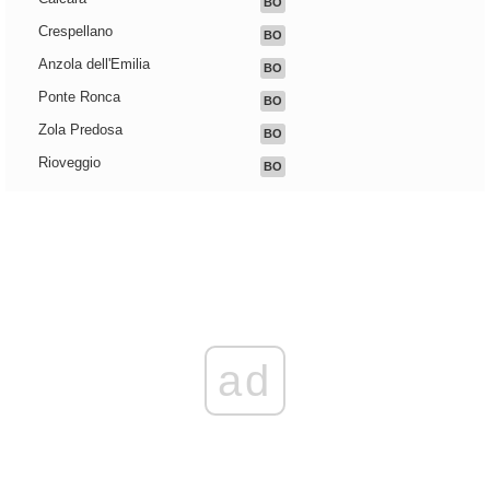
BO
Crespellano
BO
Anzola dell'Emilia
BO
Ponte Ronca
BO
Zola Predosa
BO
Rioveggio
BO
ad