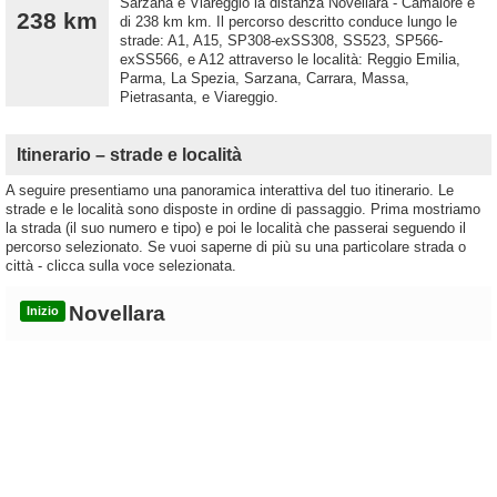
Sarzana e Viareggio la distanza Novellara - Camaiore è
238 km
di 238 km km. Il percorso descritto conduce lungo le
strade: A1, A15, SP308-exSS308, SS523, SP566-
exSS566, e A12 attraverso le località: Reggio Emilia,
Parma, La Spezia, Sarzana, Carrara, Massa,
Pietrasanta, e Viareggio.
Itinerario – strade e località
A seguire presentiamo una panoramica interattiva del tuo itinerario. Le
strade e le località sono disposte in ordine di passaggio. Prima mostriamo
la strada (il suo numero e tipo) e poi le località che passerai seguendo il
percorso selezionato. Se vuoi saperne di più su una particolare strada o
città - clicca sulla voce selezionata.
Novellara
Inizio