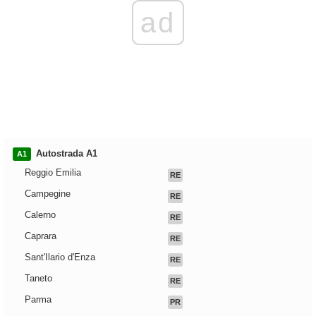
ad
Autostrada A1
A1
Reggio Emilia
RE
Campegine
RE
Calerno
RE
Caprara
RE
Sant'Ilario d'Enza
RE
Taneto
RE
Parma
PR