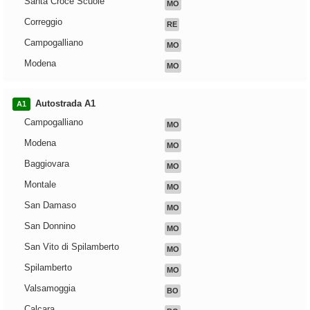
Santa Croce Scuole
MO
Correggio
RE
Campogalliano
MO
Modena
MO
Autostrada A1
A1
Campogalliano
MO
Modena
MO
Baggiovara
MO
Montale
MO
San Damaso
MO
San Donnino
MO
San Vito di Spilamberto
MO
Spilamberto
MO
Valsamoggia
BO
Calcara