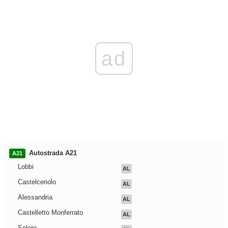
ad
Autostrada A21
A21
Lobbi
AL
Castelceriolo
AL
Alessandria
AL
Castelletto Monferrato
AL
Solero