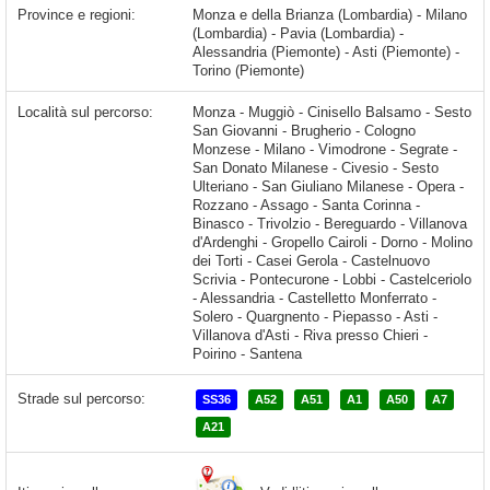
Province e regioni:
Monza e della Brianza (Lombardia) - Milano
(Lombardia) - Pavia (Lombardia) -
Alessandria (Piemonte) - Asti (Piemonte) -
Torino (Piemonte)
Località sul percorso:
Monza - Muggiò - Cinisello Balsamo - Sesto San Giovanni - Brugherio - Cologno Monzese - Milano - Vimodrone - Segrate - San Donato Milanese - Civesio - Sesto Ulteriano - San Giuliano Milanese - Opera - Rozzano - Assago - Santa Corinna - Binasco - Trivolzio - Bereguardo - Villanova d'Ardenghi - Gropello Cairoli - Dorno - Molino dei Torti - Casei Gerola - Castelnuovo Scrivia - Pontecurone - Lobbi - Castelceriolo - Alessandria - Castelletto Monferrato - Solero - Quargnento - Piepasso - Asti
Strade sul percorso:
SS36
A52
A51
A1
A50
A7
A21