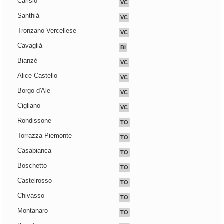
Carisio
VC
Santhià
VC
Tronzano Vercellese
VC
Cavaglià
BI
Bianzè
VC
Alice Castello
VC
Borgo d'Ale
VC
Cigliano
VC
Rondissone
TO
Torrazza Piemonte
TO
Casabianca
TO
Boschetto
TO
Castelrosso
TO
Chivasso
TO
Montanaro
TO