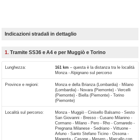
Indicazioni stradali in dettaglio
1.
Tramite SS36 e A4 e per Muggiò e Torino
Lunghezza:
161 km
– questa è la distanza tra le località
Monza - Alpignano sul percorso
Province e regioni:
Monza e della Brianza (Lombardia) - Milano
(Lombardia) - Novara (Piemonte) - Vercelli
(Piemonte) - Biella (Piemonte) - Torino
(Piemonte)
Località sul percorso:
Monza - Muggiò - Cinisello Balsamo - Sesto San Giovanni - Bresso - Cusano Milanino - Cormano - Milano - Pero - Rho - Cornaredo - Pregnana Milanese - Sedriano - Vittuone - Arluno - Santo Stefano Ticino - Ossona - Magenta - Casone - Mesero - Marcallo con Casone - Romentino - Galliate - Pernate - Novara - Nibbia - San Pietro Mosezzo - Casaleggio Novara - Vicolungo - Biandrate - Recetto - Greggio - Arborio - Villarboit - Formigliana - Balocco - Fornace Crocicchio - Carisio