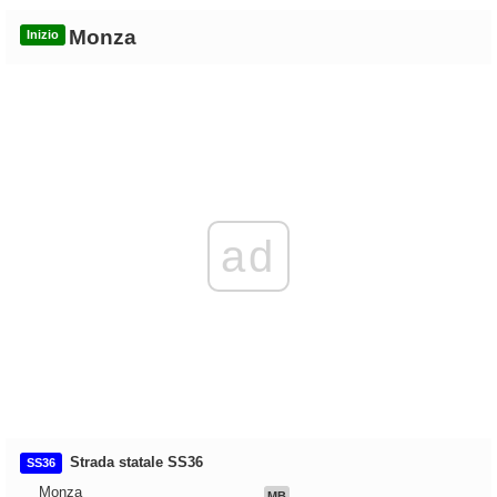
Monza
Inizio
ad
Strada statale SS36
SS36
Monza
MB