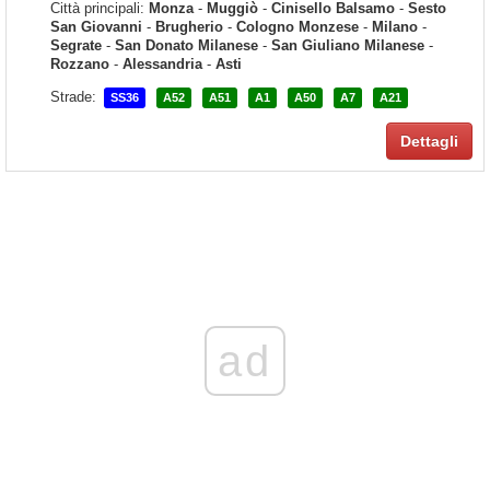
Città principali:
Monza
-
Muggiò
-
Cinisello Balsamo
-
Sesto
San Giovanni
-
Brugherio
-
Cologno Monzese
-
Milano
-
Segrate
-
San Donato Milanese
-
San Giuliano Milanese
-
Rozzano
-
Alessandria
-
Asti
Strade:
SS36
A52
A51
A1
A50
A7
A21
Dettagli
ad