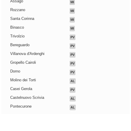
Assago
MI
Rozzano
MI
Santa Corinna
MI
Binasco
MI
Trivolzio
PV
Bereguardo
PV
Villanova d'Ardenghi
PV
Gropello Cairoli
PV
Dorno
PV
Molino dei Torti
AL
Casei Gerola
PV
Castelnuovo Scrivia
AL
Pontecurone
AL