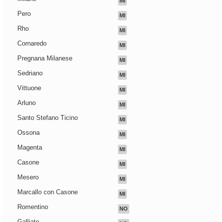
MI
Pero
MI
Rho
MI
Cornaredo
MI
Pregnana Milanese
MI
Sedriano
MI
Vittuone
MI
Arluno
MI
Santo Stefano Ticino
MI
Ossona
MI
Magenta
MI
Casone
MI
Mesero
MI
Marcallo con Casone
MI
Romentino
NO
Galliate