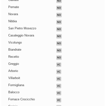
NO
Pernate
NO
Novara
NO
Nibbia
NO
San Pietro Mosezzo
NO
Casaleggio Novara
NO
Vicolungo
NO
Biandrate
NO
Recetto
NO
Greggio
VC
Arborio
VC
Villarboit
VC
Formigliana
VC
Balocco
VC
Fornace Crocicchio
VC