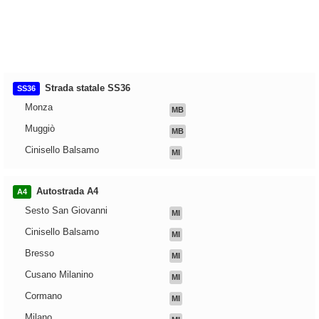
Strada statale SS36
SS36
Monza
MB
Muggiò
MB
Cinisello Balsamo
MI
Autostrada A4
A4
Sesto San Giovanni
MI
Cinisello Balsamo
MI
Bresso
MI
Cusano Milanino
MI
Cormano
MI
Milano