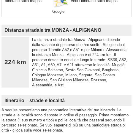
Vedi l’itinerario sulla mappa
Itinerario sulla mappa:
Google
Distanza stradale tra MONZA - ALPIGNANO
La distanza stradale tra Monza - Alpignano dipende
dalla variante di percorso che hai scelto. Scegliendo il
percorso Tramite A52 e A51 e per Milano e Alessandria
la distanza Monza - Alpignano è di 224 km km. Il
percorso descritto conduce lungo le strade: SS36, A52,
224 km
A51, A1, A50, A7, e A21 attraverso le località: Muggiò,
Cinisello Balsamo, Sesto San Giovanni, Brugherio,
Cologno Monzese, Milano, Segrate, San Donato
Milanese, San Giuliano Milanese, Rozzano,
Alessandria, e Asti.
Itinerario – strade e località
A seguire presentiamo una panoramica interattiva del tuo itinerario. Le
strade e le località sono disposte in ordine di passaggio. Prima mostriamo
la strada (il suo numero e tipo) e poi le località che passerai seguendo il
percorso selezionato. Se vuoi saperne di più su una particolare strada o
città - clicca sulla voce selezionata.