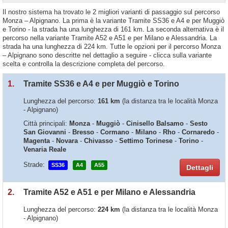
Il nostro sistema ha trovato le 2 migliori varianti di passaggio sul percorso
Monza – Alpignano. La prima è la variante Tramite SS36 e A4 e per Muggiò
e Torino - la strada ha una lunghezza di 161 km. La seconda alternativa è il
percorso nella variante Tramite A52 e A51 e per Milano e Alessandria. La
strada ha una lunghezza di 224 km. Tutte le opzioni per il percorso Monza
– Alpignano sono descritte nel dettaglio a seguire - clicca sulla variante
scelta e controlla la descrizione completa del percorso.
1.
Tramite SS36 e A4 e per Muggiò e Torino
Lunghezza del percorso:
161 km
(la distanza tra le località Monza
- Alpignano)
Città principali:
Monza
-
Muggiò
-
Cinisello Balsamo
-
Sesto
San Giovanni
-
Bresso
-
Cormano
-
Milano
-
Rho
-
Cornaredo
-
Magenta
-
Novara
-
Chivasso
-
Settimo Torinese
-
Torino
-
Venaria Reale
Strade:
SS36
A4
A55
Dettagli
2.
Tramite A52 e A51 e per Milano e Alessandria
Lunghezza del percorso:
224 km
(la distanza tra le località Monza
- Alpignano)