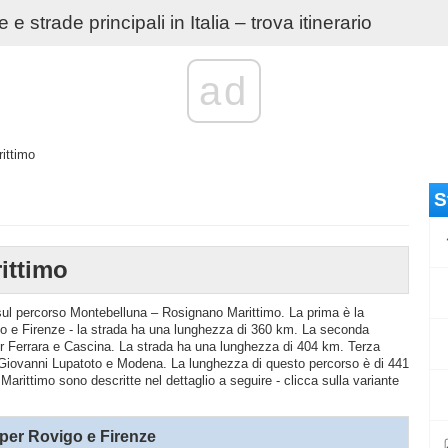
e strade principali in Italia – trova itinerario
ad
ittimo
S
ittimo
o sul percorso Montebelluna – Rosignano Marittimo. La prima è la
e Firenze - la strada ha una lunghezza di 360 km. La seconda
per Ferrara e Cascina. La strada ha una lunghezza di 404 km. Terza
 Giovanni Lupatoto e Modena. La lunghezza di questo percorso è di 441
arittimo sono descritte nel dettaglio a seguire - clicca sulla variante
per Rovigo e Firenze