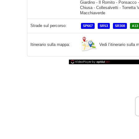
Strade sul percorso:
SP667
SR53
SR308
A13
Vedi l’itinerario sull
Itinerario sulla mappa: