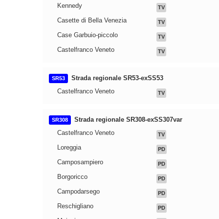
Kennedy
TV
Casette di Bella Venezia
TV
Case Garbuio-piccolo
TV
Castelfranco Veneto
TV
Strada regionale SR53-exSS53
SR53
Castelfranco Veneto
TV
Strada regionale SR308-exSS307var
SR308
Castelfranco Veneto
TV
Loreggia
PD
Camposampiero
PD
Borgoricco
PD
Campodarsego
PD
Reschigliano
PD