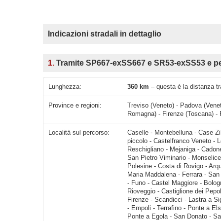
Indicazioni stradali in dettaglio
1.
Tramite SP667-exSS667 e SR53-exSS53 e pe
Lunghezza:
360 km
– questa è la distanza t
Province e regioni:
Treviso (Veneto) - Padova (Venet
Romagna) - Firenze (Toscana) - 
Località sul percorso:
Caselle - Montebelluna - Case Zilio - Vallà - Kennedy - Casette di Bella Venezia - Case Garbuio-piccolo - Castelfranco Veneto - Loreggia - Camposampiero - Borgoricco - Campodarsego - Reschiglian