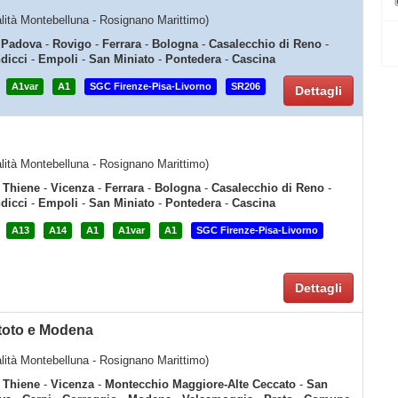
calità Montebelluna - Rosignano Marittimo)
-
Padova
-
Rovigo
-
Ferrara
-
Bologna
-
Casalecchio di Reno
-
dicci
-
Empoli
-
San Miniato
-
Pontedera
-
Cascina
A1var
A1
SGC Firenze-Pisa-Livorno
SR206
Dettagli
calità Montebelluna - Rosignano Marittimo)
-
Thiene
-
Vicenza
-
Ferrara
-
Bologna
-
Casalecchio di Reno
-
dicci
-
Empoli
-
San Miniato
-
Pontedera
-
Cascina
A13
A14
A1
A1var
A1
SGC Firenze-Pisa-Livorno
Dettagli
atoto e Modena
calità Montebelluna - Rosignano Marittimo)
-
Thiene
-
Vicenza
-
Montecchio Maggiore-Alte Ceccato
-
San