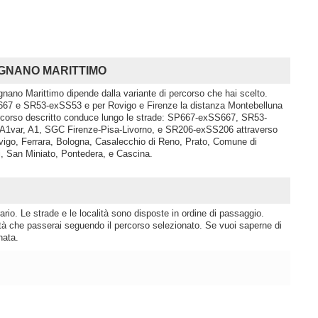
SIGNANO MARITTIMO
gnano Marittimo dipende dalla variante di percorso che hai scelto.
667 e SR53-exSS53 e per Rovigo e Firenze la distanza Montebelluna
ercorso descritto conduce lungo le strade: SP667-exSS667, SR53-
A1var, A1, SGC Firenze-Pisa-Livorno, e SR206-exSS206 attraverso
ovigo, Ferrara, Bologna, Casalecchio di Reno, Prato, Comune di
i, San Miniato, Pontedera, e Cascina.
rio. Le strade e le località sono disposte in ordine di passaggio.
lità che passerai seguendo il percorso selezionato. Se vuoi saperne di
nata.