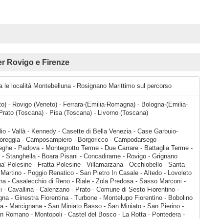
r Rovigo e Firenze
ra le località Montebelluna - Rosignano Marittimo sul percorso
o) - Rovigo (Veneto) - Ferrara-(Emilia-Romagna) - Bologna-(Emilia-
Prato (Toscana) - Pisa (Toscana) - Livorno (Toscana)
o - Mejaniga - Cadoneghe - Padova - Montegrotto Terme - Due Carrare - Battaglia Terme - San Pietro Viminario - Monselice - Stanghella - Boara Pisani - Concadirame - Rovigo - Grignano Polesine - Costa di Rovigo - Arqua' Polesine - Fratta Polesine - Villamarzana - Occhiobello - Santa Maria Maddalena - Ferrara - San Martino - Poggio Renatico - San Pietro In Casale - Altedo