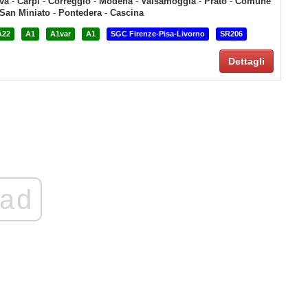
va
-
Carpi
-
Correggio
-
Modena
-
Valsamoggia
-
Prato
-
Comune
San Miniato
-
Pontedera
-
Cascina
A22
A1
A1var
A1
SGC Firenze-Pisa-Livorno
SR206
Dettagli
ad