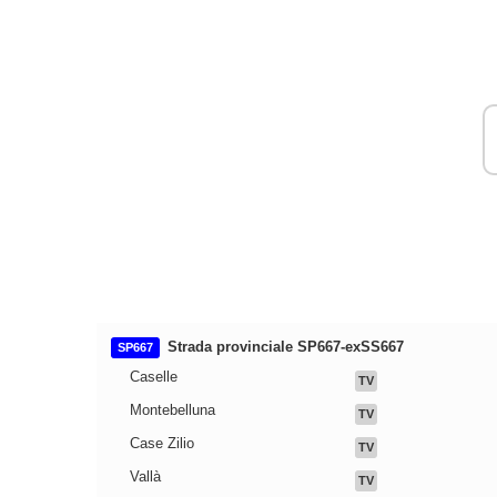
Strada provinciale SP667-exSS667
SP667
Caselle
TV
Montebelluna
TV
Case Zilio
TV
Vallà
TV