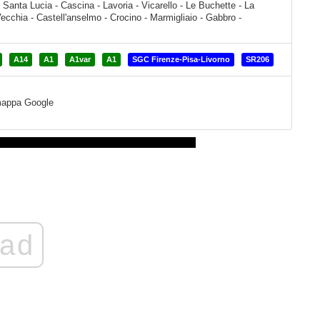
A14
A1
A1var
A1
SGC Firenze-Pisa-Livorno
SR206
a mappa Google
ad