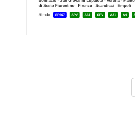
Bonifacio
-
San Giovanni Lupatoto
-
Verona
-
Manto
di Sesto Fiorentino
-
Firenze
-
Scandicci
-
Empoli
-
Strade:
SP667
SPV
A31
SPV
A31
A4