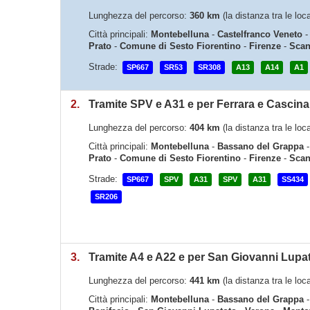
Lunghezza del percorso:
360 km
(la distanza tra le lo
Città principali:
Montebelluna
-
Castelfranco Veneto
Prato
-
Comune di Sesto Fiorentino
-
Firenze
-
Scan
Strade:
SP667
SR53
SR308
A13
A14
A1
2.
Tramite SPV e A31 e per Ferrara e Cascina
Lunghezza del percorso:
404 km
(la distanza tra le lo
Città principali:
Montebelluna
-
Bassano del Grappa
Prato
-
Comune di Sesto Fiorentino
-
Firenze
-
Scan
Strade:
SP667
SPV
A31
SPV
A31
SS434
SR206
3.
Tramite A4 e A22 e per San Giovanni Lup
Lunghezza del percorso:
441 km
(la distanza tra le lo
Città principali:
Montebelluna
-
Bassano del Grappa