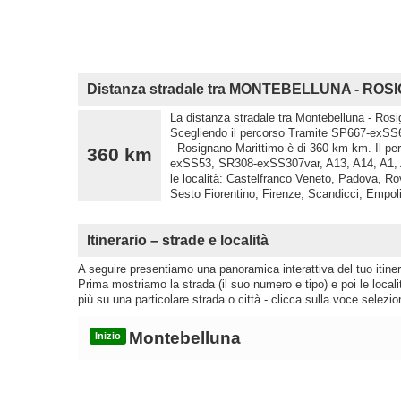
Distanza stradale tra MONTEBELLUNA - RO
La distanza stradale tra Montebelluna - Rosi
Scegliendo il percorso Tramite SP667-exSS
- Rosignano Marittimo è di 360 km km. Il p
360 km
exSS53, SR308-exSS307var, A13, A14, A1, 
le località: Castelfranco Veneto, Padova, R
Sesto Fiorentino, Firenze, Scandicci, Empol
Itinerario – strade e località
A seguire presentiamo una panoramica interattiva del tuo itinera
Prima mostriamo la strada (il suo numero e tipo) e poi le loca
più su una particolare strada o città - clicca sulla voce selezio
Montebelluna
Inizio