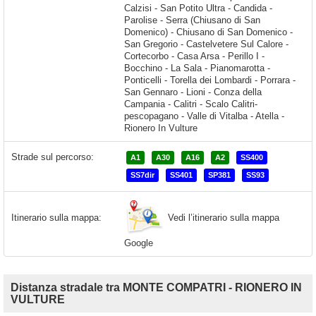
Strade sul percorso:
A1
A30
A16
A2
SS400
SS7dir
SS401
SP381
SS93
Vedi l’itinerario sulla mappa
Itinerario sulla mappa:
Google
Distanza stradale tra MONTE COMPATRI - RIONERO IN
VULTURE