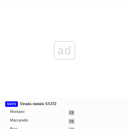
ad
Strada statale SS372
SS372
Montano
CE
Marzanello
CE
Baia