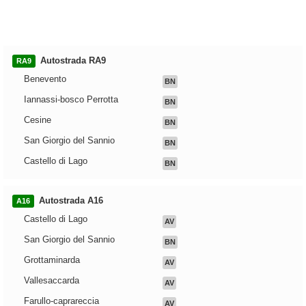
Autostrada RA9
RA9
Benevento
BN
Iannassi-bosco Perrotta
BN
Cesine
BN
San Giorgio del Sannio
BN
Castello di Lago
BN
Autostrada A16
A16
Castello di Lago
AV
San Giorgio del Sannio
BN
Grottaminarda
AV
Vallesaccarda
AV
Farullo-caprareccia
AV