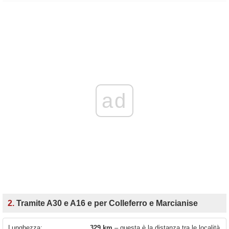
ad
2.
Tramite A30 e A16 e per Colleferro e Marcianise
Lunghezza:
329 km
– questa è la distanza tra le località