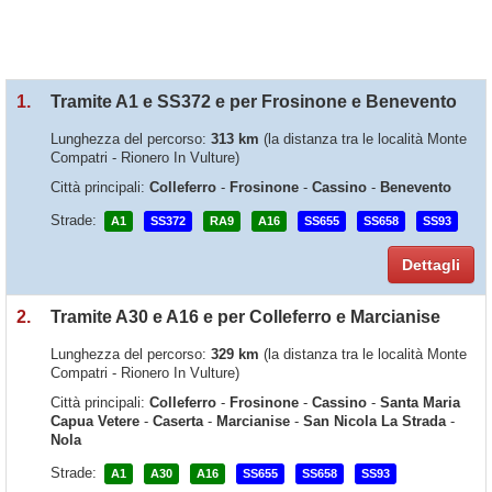
1.
Tramite A1 e SS372 e per Frosinone e Benevento
Lunghezza del percorso:
313 km
(la distanza tra le località Monte
Compatri - Rionero In Vulture)
Città principali:
Colleferro
-
Frosinone
-
Cassino
-
Benevento
Strade:
A1
SS372
RA9
A16
SS655
SS658
SS93
Dettagli
2.
Tramite A30 e A16 e per Colleferro e Marcianise
Lunghezza del percorso:
329 km
(la distanza tra le località Monte
Compatri - Rionero In Vulture)
Città principali:
Colleferro
-
Frosinone
-
Cassino
-
Santa Maria
Capua Vetere
-
Caserta
-
Marcianise
-
San Nicola La Strada
-
Nola
Strade:
A1
A30
A16
SS655
SS658
SS93