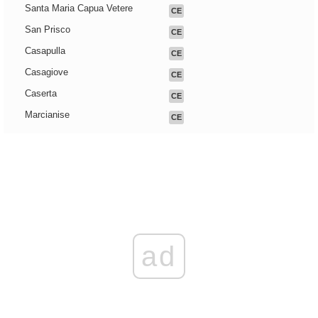
Santa Maria Capua Vetere
CE
San Prisco
CE
Casapulla
CE
Casagiove
CE
Caserta
CE
Marcianise
CE
ad