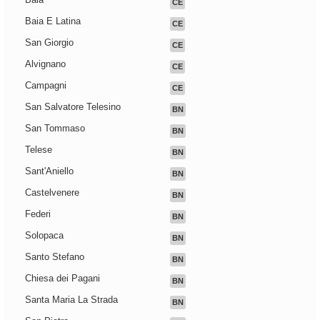
CE
Baia E Latina
CE
San Giorgio
CE
Alvignano
CE
Campagni
CE
San Salvatore Telesino
BN
San Tommaso
BN
Telese
BN
Sant'Aniello
BN
Castelvenere
BN
Federi
BN
Solopaca
BN
Santo Stefano
BN
Chiesa dei Pagani
BN
Santa Maria La Strada
BN