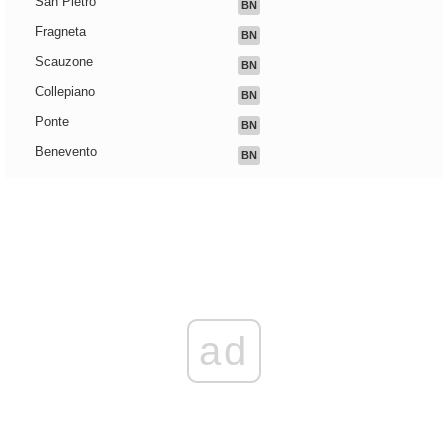
San Pietro
BN
Fragneta
BN
Scauzone
BN
Collepiano
BN
Ponte
BN
Benevento
BN
ad