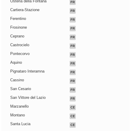
Osteria della Fontana
FR
Cartiera-Stazione
FR
Ferentino
FR
Frosinone
FR
Ceprano
FR
Castrocielo
FR
Pontecorvo
FR
Aquino
FR
Pignataro Interamna
FR
Cassino
FR
San Cesario
FR
San Vittore del Lazio
FR
Marzanello
CE
Montano
CE
Santa Lucia
CE