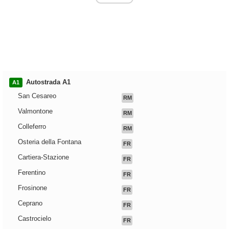
Autostrada A1
A1
San Cesareo
RM
Valmontone
RM
Colleferro
RM
Osteria della Fontana
FR
Cartiera-Stazione
FR
Ferentino
FR
Frosinone
FR
Ceprano
FR
Castrocielo
FR