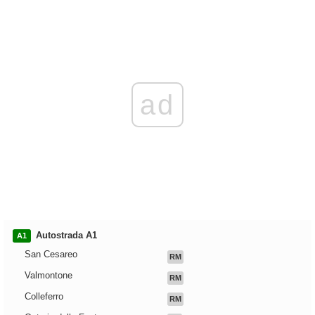
ad
Autostrada A1
A1
San Cesareo
RM
Valmontone
RM
Colleferro
RM