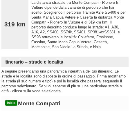
La distanza stradale tra Monte Compatri - Rionero In
Vulture dipende dalla variante di percorso che hai
scelto. Scegliendo il percorso Tramite A2 e SS400 e per
Santa Maria Capua Vetere e Caserta la distanza Monte
Compatri - Rionero In Vulture è di 319 km km. Il
319 km
percorso descritto conduce lungo le strade: A1, A30,
A16, A2, SS400, SS7dir, SS401, SP381-exSS381, e
SS93 attraverso le località: Colleferro, Frosinone,
Cassino, Santa Maria Capua Vetere, Caserta,
Marcianise, San Nicola La Strada, e Nola.
Itinerario – strade e località
A seguire presentiamo una panoramica interattiva del tuo itinerario. Le
strade e le località sono disposte in ordine di passaggio. Prima mostriamo
la strada (il suo numero e tipo) e poi le località che passerai seguendo il
percorso selezionato. Se vuoi saperne di più su una particolare strada o
città - clicca sulla voce selezionata.
Monte Compatri
Inizio