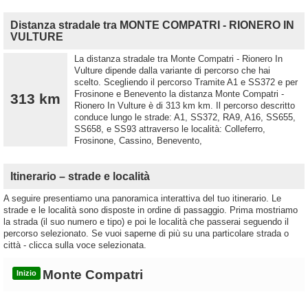
Distanza stradale tra MONTE COMPATRI - RIONERO IN
VULTURE
La distanza stradale tra Monte Compatri - Rionero In
Vulture dipende dalla variante di percorso che hai
scelto. Scegliendo il percorso Tramite A1 e SS372 e per
Frosinone e Benevento la distanza Monte Compatri -
313 km
Rionero In Vulture è di 313 km km. Il percorso descritto
conduce lungo le strade: A1, SS372, RA9, A16, SS655,
SS658, e SS93 attraverso le località: Colleferro,
Frosinone, Cassino, Benevento,
Itinerario – strade e località
A seguire presentiamo una panoramica interattiva del tuo itinerario. Le
strade e le località sono disposte in ordine di passaggio. Prima mostriamo
la strada (il suo numero e tipo) e poi le località che passerai seguendo il
percorso selezionato. Se vuoi saperne di più su una particolare strada o
città - clicca sulla voce selezionata.
Monte Compatri
Inizio