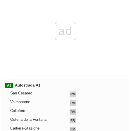
ad
Autostrada A1
A1
San Cesareo
RM
Valmontone
RM
Colleferro
RM
Osteria della Fontana
FR
Cartiera-Stazione
FR