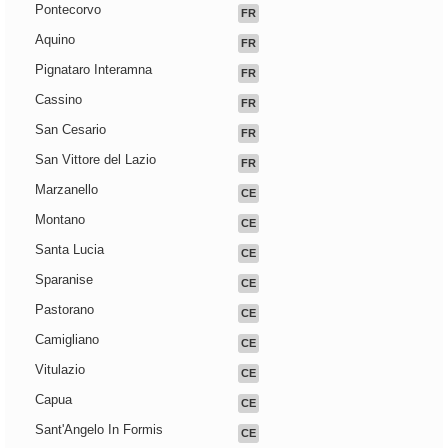
Pontecorvo
FR
Aquino
FR
Pignataro Interamna
FR
Cassino
FR
San Cesario
FR
San Vittore del Lazio
FR
Marzanello
CE
Montano
CE
Santa Lucia
CE
Sparanise
CE
Pastorano
CE
Camigliano
CE
Vitulazio
CE
Capua
CE
Sant'Angelo In Formis
CE