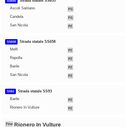
Strada statale SS655
SS655
Ascoli Satriano
FG
Candela
FG
San Nicola
PZ
Strada statale SS658
SS658
Melfi
PZ
Rapolla
PZ
Barile
PZ
San Nicola
PZ
Strada statale SS93
SS93
Barile
PZ
Rionero In Vulture
PZ
Rionero In Vulture
Fine