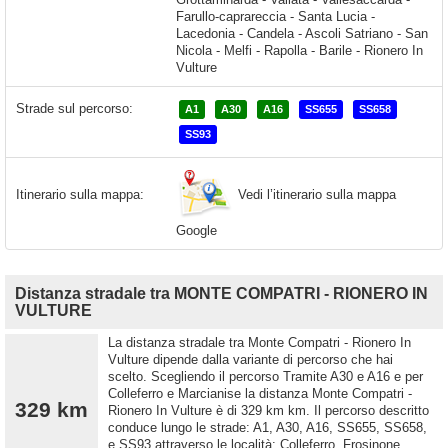
Strade sul percorso:
A1
A30
A16
SS655
SS658
SS93
Vedi l’itinerario sulla mappa
Itinerario sulla mappa:
Google
Distanza stradale tra MONTE COMPATRI - RIONERO IN
VULTURE
La distanza stradale tra Monte Compatri - Rionero In
Vulture dipende dalla variante di percorso che hai
scelto. Scegliendo il percorso Tramite A30 e A16 e per
Colleferro e Marcianise la distanza Monte Compatri -
329 km
Rionero In Vulture è di 329 km km. Il percorso descritto
conduce lungo le strade: A1, A30, A16, SS655, SS658,
e SS93 attraverso le località: Colleferro, Frosinone,