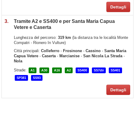
Dettagli
3.
Tramite A2 e SS400 e per Santa Maria Capua
Vetere e Caserta
Lunghezza del percorso:
319 km
(la distanza tra le località Monte
Compatri - Rionero In Vulture)
Città principali:
Colleferro
-
Frosinone
-
Cassino
-
Santa Maria
Capua Vetere
-
Caserta
-
Marcianise
-
San Nicola La Strada
-
Nola
Strade:
A1
A30
A16
A2
SS400
SS7dir
SS401
SP381
SS93
Dettagli