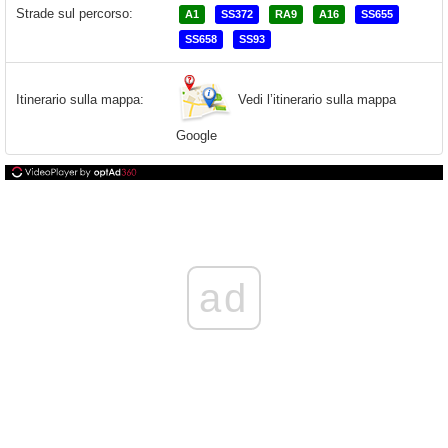
Strade sul percorso:
A1
SS372
RA9
A16
SS655
SS658
SS93
Vedi l’itinerario sulla mappa
Itinerario sulla mappa:
Google
ad