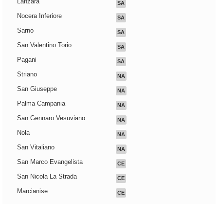
Lanzara
SA
Nocera Inferiore
SA
Sarno
SA
San Valentino Torio
SA
Pagani
SA
Striano
NA
San Giuseppe
NA
Palma Campania
NA
San Gennaro Vesuviano
NA
Nola
NA
San Vitaliano
NA
San Marco Evangelista
CE
San Nicola La Strada
CE
Marcianise
CE