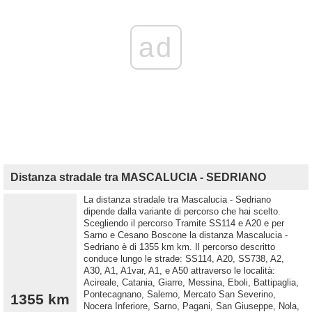
ad
Distanza stradale tra MASCALUCIA - SEDRIANO
La distanza stradale tra Mascalucia - Sedriano
dipende dalla variante di percorso che hai scelto.
Scegliendo il percorso Tramite SS114 e A20 e per
Sarno e Cesano Boscone la distanza Mascalucia -
Sedriano è di 1355 km km. Il percorso descritto
conduce lungo le strade: SS114, A20, SS738, A2,
A30, A1, A1var, A1, e A50 attraverso le località:
Acireale, Catania, Giarre, Messina, Eboli, Battipaglia,
Pontecagnano, Salerno, Mercato San Severino,
1355 km
Nocera Inferiore, Sarno, Pagani, San Giuseppe, Nola,