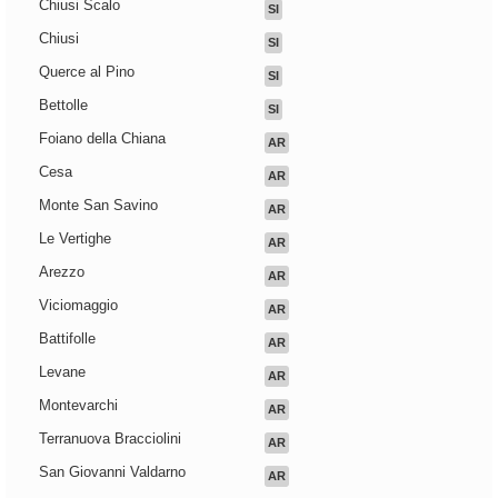
Chiusi Scalo
SI
Chiusi
SI
Querce al Pino
SI
Bettolle
SI
Foiano della Chiana
AR
Cesa
AR
Monte San Savino
AR
Le Vertighe
AR
Arezzo
AR
Viciomaggio
AR
Battifolle
AR
Levane
AR
Montevarchi
AR
Terranuova Bracciolini
AR
San Giovanni Valdarno
AR