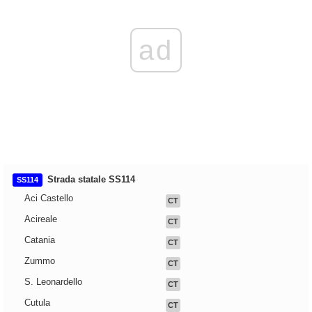
ad
Strada statale SS114
SS114
Aci Castello
CT
Acireale
CT
Catania
CT
Zummo
CT
S. Leonardello
CT
Cutula
CT