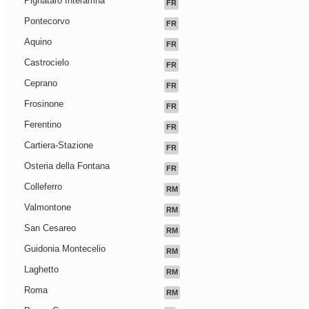
Pignataro Interamna
FR
Pontecorvo
FR
Aquino
FR
Castrocielo
FR
Ceprano
FR
Frosinone
FR
Ferentino
FR
Cartiera-Stazione
FR
Osteria della Fontana
FR
Colleferro
RM
Valmontone
RM
San Cesareo
RM
Guidonia Montecelio
RM
Laghetto
RM
Roma
RM