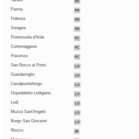
RE
Parma
PR
Fidenza
PR
Soragna
PR
Fiorenzuola d'Arda
PC
Cortemaggiore
PC
Piacenza
PC
San Rocco al Porto
LO
Guardamiglio
LO
Casalpusterlengo
LO
Ospedaletto Lodigiano
LO
Lodi
LO
Muzza Sant'Angelo
LO
Borgo San Giovanni
LO
Riozzo
MI