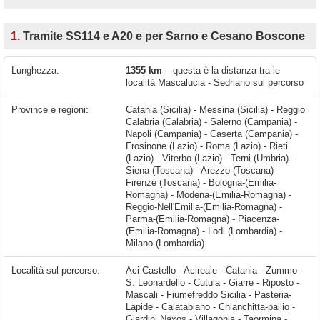
1.
Tramite SS114 e A20 e per Sarno e Cesano Boscone
Lunghezza:
1355 km
– questa è la distanza tra le
località Mascalucia - Sedriano sul percorso
Province e regioni:
Catania (Sicilia) - Messina (Sicilia) - Reggio
Calabria (Calabria) - Salerno (Campania) -
Napoli (Campania) - Caserta (Campania) -
Frosinone (Lazio) - Roma (Lazio) - Rieti
(Lazio) - Viterbo (Lazio) - Terni (Umbria) -
Siena (Toscana) - Arezzo (Toscana) -
Firenze (Toscana) - Bologna-(Emilia-
Romagna) - Modena-(Emilia-Romagna) -
Reggio-Nell'Emilia-(Emilia-Romagna) -
Parma-(Emilia-Romagna) - Piacenza-
(Emilia-Romagna) - Lodi (Lombardia) -
Milano (Lombardia)
Località sul percorso:
Aci Castello - Acireale - Catania - Zummo - S. Leonardello - Cutula - Giarre - Riposto - Mascali - Fiumefreddo Sicilia - Pasteria-Lapide - Calatabiano - Chianchitta-pallio - Giardini Naxos - Villagonia - Taormina - Mazzarò - Mazzeo - Letojanni - Fondaco Parrino - Santa Margherita - Sant'Alessio Siculo - Santa Teresa di Riva - Furci Siculo - Roccalumera - Nizza di Sicilia - Alì Terme - Itala Marina - Scaletta Marina - Messina - Villa San Giovanni - Campo Calabro - Buonabitacolo - Montesano Scalo - Padula - Sala Consilina - Atena Lucana -