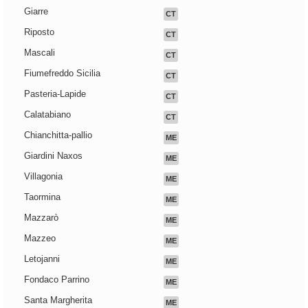
Giarre
CT
Riposto
CT
Mascali
CT
Fiumefreddo Sicilia
CT
Pasteria-Lapide
CT
Calatabiano
CT
Chianchitta-pallio
ME
Giardini Naxos
ME
Villagonia
ME
Taormina
ME
Mazzarò
ME
Mazzeo
ME
Letojanni
ME
Fondaco Parrino
ME
Santa Margherita
ME