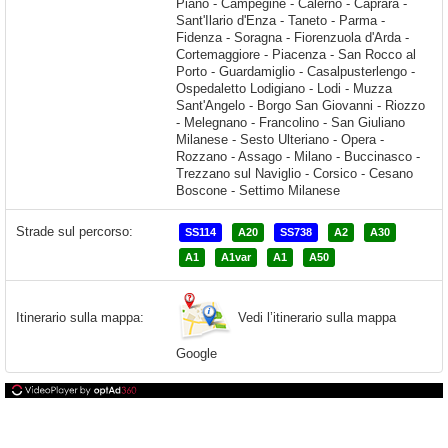
Strade sul percorso:
SS114
A20
SS738
A2
A30
A1
A1var
A1
A50
Vedi l’itinerario sulla mappa
Itinerario sulla mappa:
Google