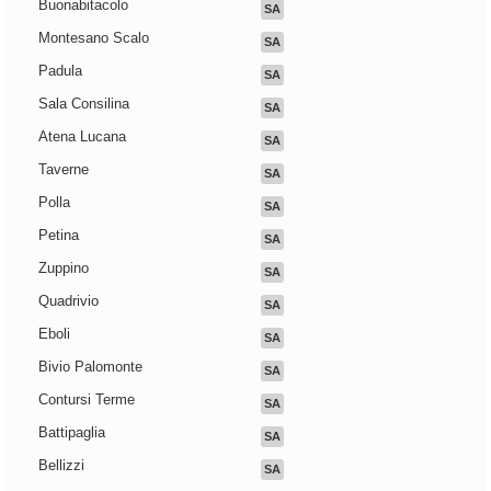
Buonabitacolo
SA
Montesano Scalo
SA
Padula
SA
Sala Consilina
SA
Atena Lucana
SA
Taverne
SA
Polla
SA
Petina
SA
Zuppino
SA
Quadrivio
SA
Eboli
SA
Bivio Palomonte
SA
Contursi Terme
SA
Battipaglia
SA
Bellizzi
SA