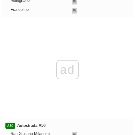
Melegnano
MI
Francolino
MI
ad
Autostrada A50
A50
San Giuliano Milanese
MI