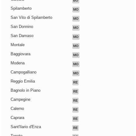
BO
Spilamberto
MO
San Vito di Spilamberto
MO
San Donnino
MO
San Damaso
MO
Montale
MO
Baggiovara
MO
Modena
MO
Campogalliano
MO
Reggio Emilia
RE
Bagnolo in Piano
RE
Campegine
RE
Calerno
RE
Caprara
RE
Sant'Ilario d'Enza
RE
Taneto