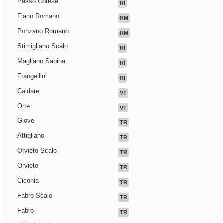
Passo Corese
RI
Fiano Romano
RM
Ponzano Romano
RM
Stimigliano Scalo
RI
Magliano Sabina
RI
Frangellini
RI
Caldare
VT
Orte
VT
Giove
TR
Attigliano
TR
Orvieto Scalo
TR
Orvieto
TR
Ciconia
TR
Fabro Scalo
TR
Fabro
TR