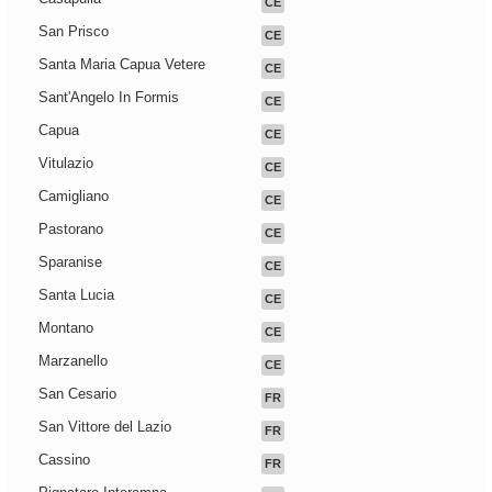
CE
San Prisco
CE
Santa Maria Capua Vetere
CE
Sant'Angelo In Formis
CE
Capua
CE
Vitulazio
CE
Camigliano
CE
Pastorano
CE
Sparanise
CE
Santa Lucia
CE
Montano
CE
Marzanello
CE
San Cesario
FR
San Vittore del Lazio
FR
Cassino
FR