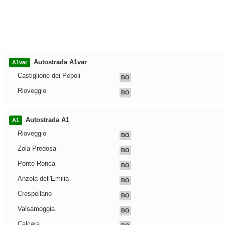
Autostrada A1var
A1var
Castiglione dei Pepoli
BO
Rioveggio
BO
Autostrada A1
A1
Rioveggio
BO
Zola Predosa
BO
Ponte Ronca
BO
Anzola dell'Emilia
BO
Crespellano
BO
Valsamoggia
BO
Calcara