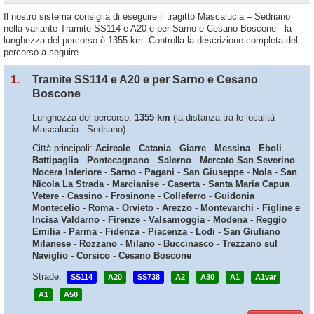
Il nostro sistema consiglia di eseguire il tragitto Mascalucia – Sedriano
nella variante Tramite SS114 e A20 e per Sarno e Cesano Boscone - la
lunghezza del percorso è 1355 km. Controlla la descrizione completa del
percorso a seguire.
1.
Tramite SS114 e A20 e per Sarno e Cesano
Boscone
Lunghezza del percorso:
1355 km
(la distanza tra le località
Mascalucia - Sedriano)
Città principali:
Acireale
-
Catania
-
Giarre
-
Messina
-
Eboli
-
Battipaglia
-
Pontecagnano
-
Salerno
-
Mercato San Severino
-
Nocera Inferiore
-
Sarno
-
Pagani
-
San Giuseppe
-
Nola
-
San
Nicola La Strada
-
Marcianise
-
Caserta
-
Santa Maria Capua
Vetere
-
Cassino
-
Frosinone
-
Colleferro
-
Guidonia
Montecelio
-
Roma
-
Orvieto
-
Arezzo
-
Montevarchi
-
Figline e
Incisa Valdarno
-
Firenze
-
Valsamoggia
-
Modena
-
Reggio
Emilia
-
Parma
-
Fidenza
-
Piacenza
-
Lodi
-
San Giuliano
Milanese
-
Rozzano
-
Milano
-
Buccinasco
-
Trezzano sul
Naviglio
-
Corsico
-
Cesano Boscone
Strade:
SS114
A20
SS738
A2
A30
A1
A1var
A1
A50