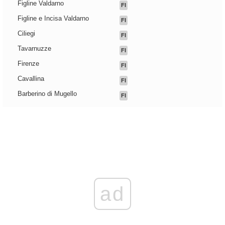
Figline Valdarno
FI
Figline e Incisa Valdarno
FI
Ciliegi
FI
Tavarnuzze
FI
Firenze
FI
Cavallina
FI
Barberino di Mugello
FI
ad