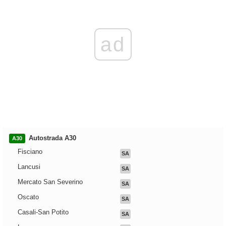
ad
Autostrada A30
A30
Fisciano
SA
Lancusi
SA
Mercato San Severino
SA
Oscato
SA
Casali-San Potito
SA