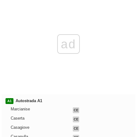
ad
Autostrada A1
A1
Marcianise
CE
Caserta
CE
Casagiove
CE
Casapulla