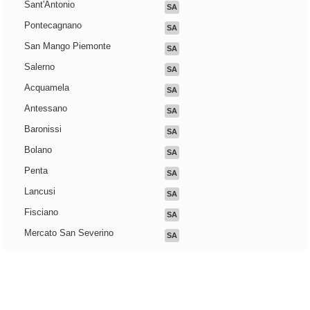
Sant'Antonio
SA
Pontecagnano
SA
San Mango Piemonte
SA
Salerno
SA
Acquamela
SA
Antessano
SA
Baronissi
SA
Bolano
SA
Penta
SA
Lancusi
SA
Fisciano
SA
Mercato San Severino
SA