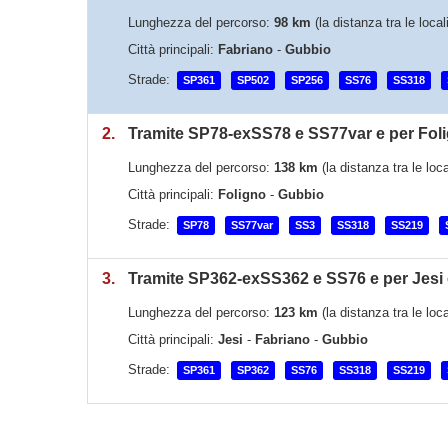
Lunghezza del percorso:
98 km
(la distanza tra le loca
Città principali:
Fabriano
-
Gubbio
Strade:
SP361
SP502
SP256
SS76
SS318
2.
Tramite SP78-exSS78 e SS77var e per Fol
Lunghezza del percorso:
138 km
(la distanza tra le lo
Città principali:
Foligno
-
Gubbio
Strade:
SP78
SS77var
SS3
SS318
SS219
3.
Tramite SP362-exSS362 e SS76 e per Jesi 
Lunghezza del percorso:
123 km
(la distanza tra le lo
Città principali:
Jesi
-
Fabriano
-
Gubbio
Strade:
SP361
SP362
SS76
SS318
SS219