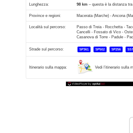
Lunghezza:
98 km
– questa è la distanza tra
Province e regioni:
Macerata (Marche) - Ancona (Mar
Località sul percorso:
Passo di Treia - Rocchetta - Tacc
Cancelli - Fossato di Vico - Ost
Casanova di Torre - Padule - Pad
Strade sul percorso:
SP361
SP502
SP256
SS
Vedi l’itinerario sull
Itinerario sulla mappa: