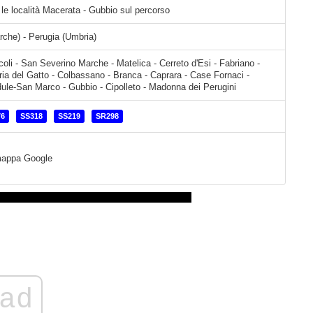
 le località Macerata - Gubbio sul percorso
che) - Perugia (Umbria)
oli - San Severino Marche - Matelica - Cerreto d'Esi - Fabriano -
eria del Gatto - Colbassano - Branca - Caprara - Case Fornaci -
ule-San Marco - Gubbio - Cipolleto - Madonna dei Perugini
76
SS318
SS219
SR298
a mappa Google
ad