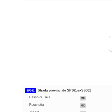
Strada provinciale SP361-exSS361
SP361
Passo di Treia
MC
Rocchetta
MC