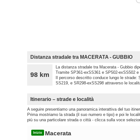
Distanza stradale tra MACERATA - GUBBIO
La distanza stradale tra Macerata - Gubbio dipe
Tramite SP361-exSS361 e SP502-exSS502 e pe
98 km
Il percorso descritto conduce lungo le str
SS219, e SR298-exSS298 attraverso le localit
Itinerario – strade e località
A seguire presentiamo una panoramica interattiva del tuo itinera
Prima mostriamo la strada (il suo numero e tipo) e poi le loca
più su una particolare strada o città - clicca sulla voce selezio
Macerata
Inizio