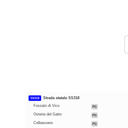
Strada statale SS318
SS318
Fossato di Vico
PG
Osteria del Gatto
PG
Colbassano
PG