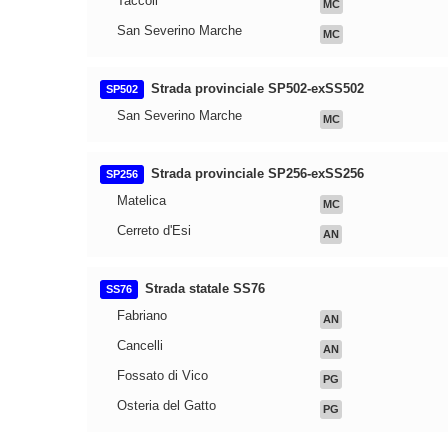
Taccoli
MC
San Severino Marche
MC
Strada provinciale SP502-exSS502
SP502
San Severino Marche
MC
Strada provinciale SP256-exSS256
SP256
Matelica
MC
Cerreto d'Esi
AN
Strada statale SS76
SS76
Fabriano
AN
Cancelli
AN
Fossato di Vico
PG
Osteria del Gatto
PG