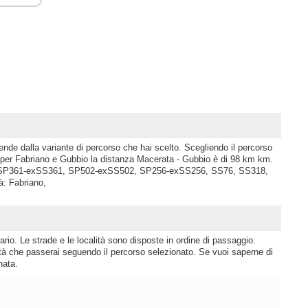
nde dalla variante di percorso che hai scelto. Scegliendo il percorso
r Fabriano e Gubbio la distanza Macerata - Gubbio è di 98 km km.
ade: SP361-exSS361, SP502-exSS502, SP256-exSS256, SS76, SS318,
à: Fabriano,
rio. Le strade e le località sono disposte in ordine di passaggio.
lità che passerai seguendo il percorso selezionato. Se vuoi saperne di
nata.