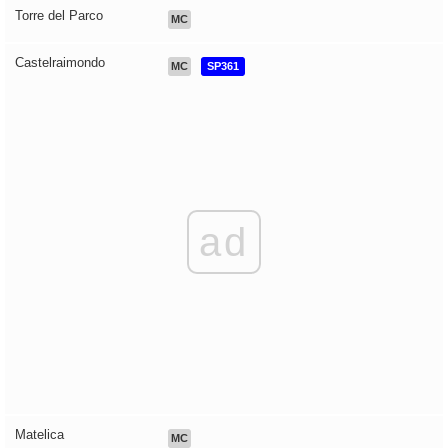
Torre del Parco
MC
Castelraimondo
MC
SP361
ad
Matelica
MC