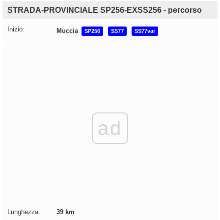
STRADA-PROVINCIALE SP256-EXSS256 - percorso
Inizio:
Muccia
SP256
SS77
SS77var
ad
Lunghezza:
39 km