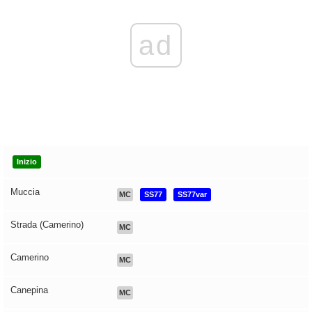
ad
Inizio
Muccia
MC
SS77
SS77var
Strada (Camerino)
MC
Camerino
MC
Canepina
MC