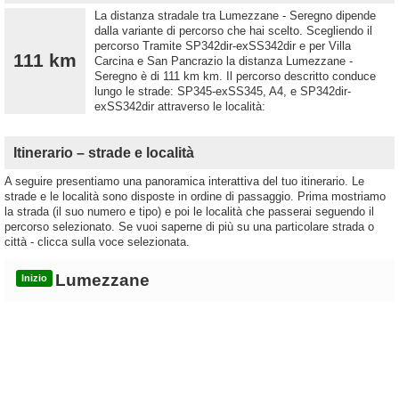
La distanza stradale tra Lumezzane - Seregno dipende
dalla variante di percorso che hai scelto. Scegliendo il
percorso Tramite SP342dir-exSS342dir e per Villa
111 km
Carcina e San Pancrazio la distanza Lumezzane -
Seregno è di 111 km km. Il percorso descritto conduce
lungo le strade: SP345-exSS345, A4, e SP342dir-
exSS342dir attraverso le località:
Itinerario – strade e località
A seguire presentiamo una panoramica interattiva del tuo itinerario. Le
strade e le località sono disposte in ordine di passaggio. Prima mostriamo
la strada (il suo numero e tipo) e poi le località che passerai seguendo il
percorso selezionato. Se vuoi saperne di più su una particolare strada o
città - clicca sulla voce selezionata.
Lumezzane
Inizio