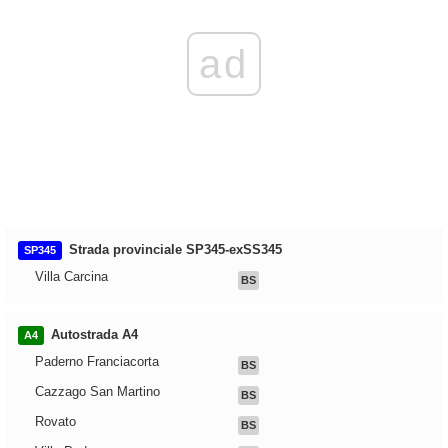
ad
Strada provinciale SP345-exSS345
SP345
Villa Carcina
BS
Autostrada A4
A4
Paderno Franciacorta
BS
Cazzago San Martino
BS
Rovato
BS