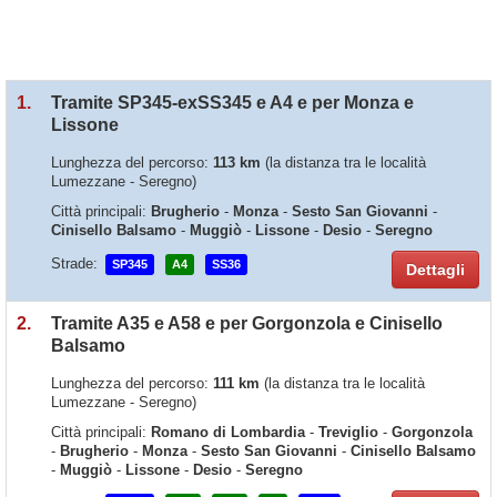
1.
Tramite SP345-exSS345 e A4 e per Monza e
Lissone
Lunghezza del percorso:
113 km
(la distanza tra le località
Lumezzane - Seregno)
Città principali:
Brugherio
-
Monza
-
Sesto San Giovanni
-
Cinisello Balsamo
-
Muggiò
-
Lissone
-
Desio
-
Seregno
Strade:
SP345
A4
SS36
Dettagli
2.
Tramite A35 e A58 e per Gorgonzola e Cinisello
Balsamo
Lunghezza del percorso:
111 km
(la distanza tra le località
Lumezzane - Seregno)
Città principali:
Romano di Lombardia
-
Treviglio
-
Gorgonzola
-
Brugherio
-
Monza
-
Sesto San Giovanni
-
Cinisello Balsamo
-
Muggiò
-
Lissone
-
Desio
-
Seregno