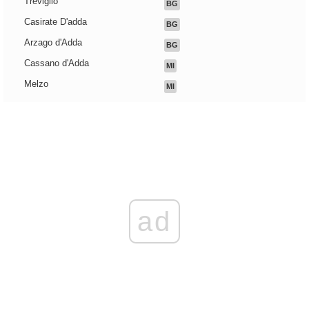
Treviglio
BG
Casirate D'adda
BG
Arzago d'Adda
BG
Cassano d'Adda
MI
Melzo
MI
ad