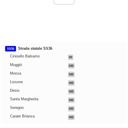
Strada statale SS36
SS36
Cinisello Balsamo
MI
Muggiò
MB
Monza
MB
Lissone
MB
Desio
MB
Santa Margherita
MB
Seregno
MB
Carate Brianza
MB