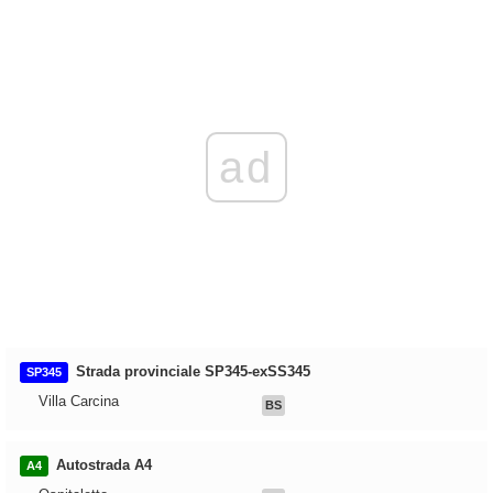
ad
Strada provinciale SP345-exSS345
SP345
Villa Carcina
BS
Autostrada A4
A4