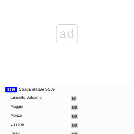
ad
Strada statale SS36
SS36
Cinisello Balsamo
MI
Muggiò
MB
Monza
MB
Lissone
MB
Desio