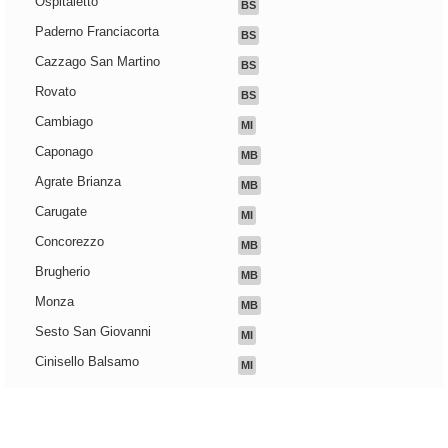
Ospitaletto
BS
Paderno Franciacorta
BS
Cazzago San Martino
BS
Rovato
BS
Cambiago
MI
Caponago
MB
Agrate Brianza
MB
Carugate
MI
Concorezzo
MB
Brugherio
MB
Monza
MB
Sesto San Giovanni
MI
Cinisello Balsamo
MI