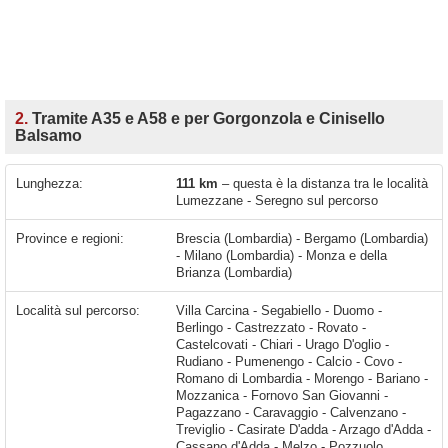
2.
Tramite A35 e A58 e per Gorgonzola e Cinisello
Balsamo
Lunghezza:
111 km
– questa è la distanza tra le località
Lumezzane - Seregno sul percorso
Province e regioni:
Brescia (Lombardia) - Bergamo (Lombardia)
- Milano (Lombardia) - Monza e della
Brianza (Lombardia)
Località sul percorso:
Villa Carcina - Segabiello - Duomo - Berlingo - Castrezzato - Rovato - Castelcovati - Chiari - Urago D'oglio - Rudiano - Pumenengo - Calcio - Covo - Romano di Lombardia - Morengo - Bariano - Mozzanica - Fornovo San Giovanni - Pagazzano - Caravaggio - Calvenzano - Treviglio - Casirate D'adda - Arzago d'Adda - Cassano d'Adda - Melzo - Pozzuolo Martesana - Villaggio Residenziale - Bellinzago Lombardo - Gorgonzola - Gessate - Pessano Con Bornago - Cambiago - Caponago - Agrate Brianza - Carugate - Concorezzo