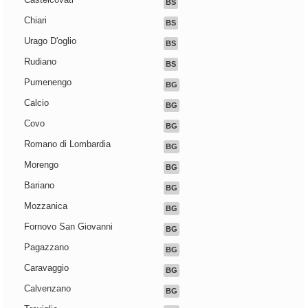
BS
Chiari
BS
Urago D'oglio
BS
Rudiano
BS
Pumenengo
BG
Calcio
BG
Covo
BG
Romano di Lombardia
BG
Morengo
BG
Bariano
BG
Mozzanica
BG
Fornovo San Giovanni
BG
Pagazzano
BG
Caravaggio
BG
Calvenzano
BG