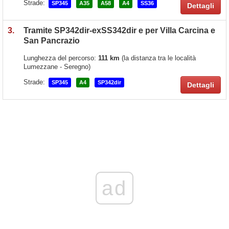
Strade:
SP345
A35
A58
A4
SS36
Dettagli
3.
Tramite SP342dir-exSS342dir e per Villa Carcina e
San Pancrazio
Lunghezza del percorso:
111 km
(la distanza tra le località
Lumezzane - Seregno)
Strade:
SP345
A4
SP342dir
Dettagli
ad