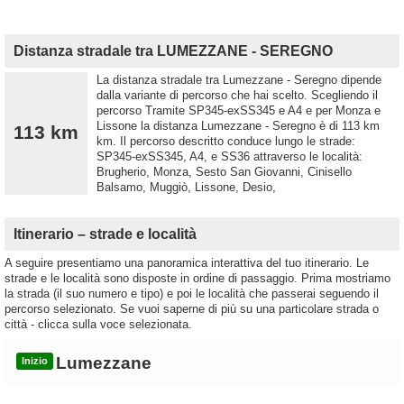
Distanza stradale tra LUMEZZANE - SEREGNO
La distanza stradale tra Lumezzane - Seregno dipende
dalla variante di percorso che hai scelto. Scegliendo il
percorso Tramite SP345-exSS345 e A4 e per Monza e
Lissone la distanza Lumezzane - Seregno è di 113 km
113 km
km. Il percorso descritto conduce lungo le strade:
SP345-exSS345, A4, e SS36 attraverso le località:
Brugherio, Monza, Sesto San Giovanni, Cinisello
Balsamo, Muggiò, Lissone, Desio,
Itinerario – strade e località
A seguire presentiamo una panoramica interattiva del tuo itinerario. Le
strade e le località sono disposte in ordine di passaggio. Prima mostriamo
la strada (il suo numero e tipo) e poi le località che passerai seguendo il
percorso selezionato. Se vuoi saperne di più su una particolare strada o
città - clicca sulla voce selezionata.
Lumezzane
Inizio