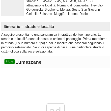
strade: SP345-exSS345, A35, A58, A4, e SS36
attraverso le località: Romano di Lombardia, Treviglio,
Gorgonzola, Brugherio, Monza, Sesto San Giovanni,
Cinisello Balsamo, Muggiò, Lissone, Desio,
Itinerario – strade e località
A seguire presentiamo una panoramica interattiva del tuo itinerario. Le
strade e le località sono disposte in ordine di passaggio. Prima mostriamo
la strada (il suo numero e tipo) e poi le località che passerai seguendo il
percorso selezionato. Se vuoi saperne di più su una particolare strada o
città - clicca sulla voce selezionata.
Lumezzane
Inizio
ad