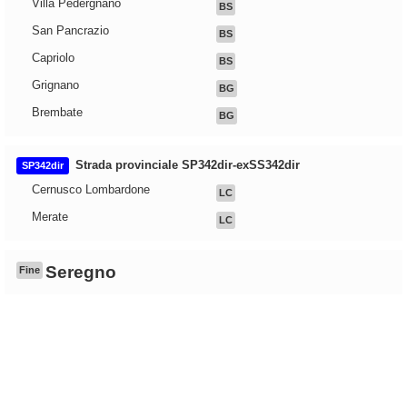
Villa Pedergnano
BS
San Pancrazio
BS
Capriolo
BS
Grignano
BG
Brembate
BG
Strada provinciale SP342dir-exSS342dir
SP342dir
Cernusco Lombardone
LC
Merate
LC
Seregno
Fine