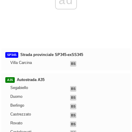
Strada provinciale SP345-exSS345
SP345
Villa Carcina
BS
Autostrada A35
A35
Segabiello
BS
Duomo
BS
Berlingo
BS
Castrezzato
BS
Rovato
BS
Castelcovati