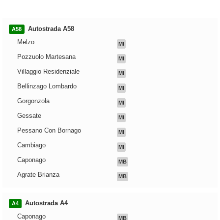
Autostrada A58
A58
Melzo
MI
Pozzuolo Martesana
MI
Villaggio Residenziale
MI
Bellinzago Lombardo
MI
Gorgonzola
MI
Gessate
MI
Pessano Con Bornago
MI
Cambiago
MI
Caponago
MB
Agrate Brianza
MB
Autostrada A4
A4
Caponago
MB