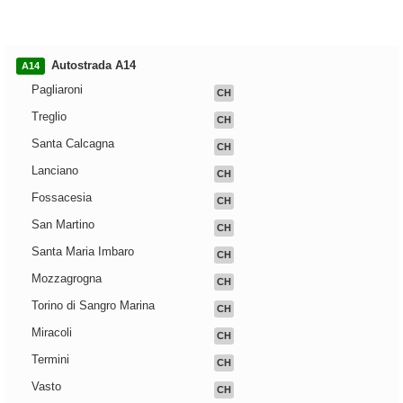
Autostrada A14
A14
Pagliaroni
CH
Treglio
CH
Santa Calcagna
CH
Lanciano
CH
Fossacesia
CH
San Martino
CH
Santa Maria Imbaro
CH
Mozzagrogna
CH
Torino di Sangro Marina
CH
Miracoli
CH
Termini
CH
Vasto
CH