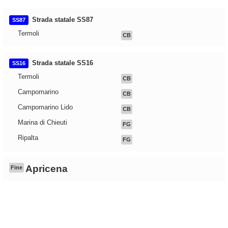
Strada statale SS87
SS87
Termoli
CB
Strada statale SS16
SS16
Termoli
CB
Campomarino
CB
Campomarino Lido
CB
Marina di Chieuti
FG
Ripalta
FG
Apricena
Fine