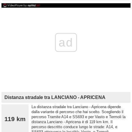
ad
Distanza stradale tra LANCIANO - APRICENA
La distanza stradale tra Lanciano - Apricena dipende
dalla variante di percorso che hai scelto. Scegliendo il
percorso Tramite A14 e SS693 e per Vasto e Termoli la
119 km
distanza Lanciano - Apricena è di 119 km km. Il
percorso descritto conduce lungo le strade: A14, e
SS693 attraverso le località: Vasto, e Termoli.