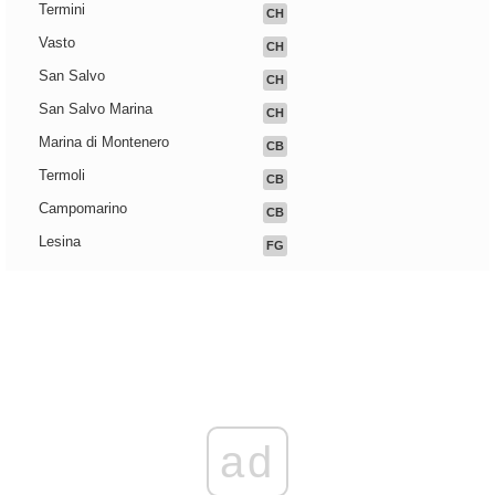
Termini
CH
Vasto
CH
San Salvo
CH
San Salvo Marina
CH
Marina di Montenero
CB
Termoli
CB
Campomarino
CB
Lesina
FG
ad