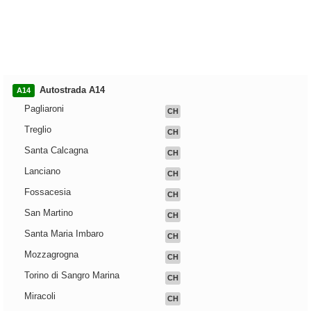
Autostrada A14
A14
Pagliaroni
CH
Treglio
CH
Santa Calcagna
CH
Lanciano
CH
Fossacesia
CH
San Martino
CH
Santa Maria Imbaro
CH
Mozzagrogna
CH
Torino di Sangro Marina
CH
Miracoli
CH