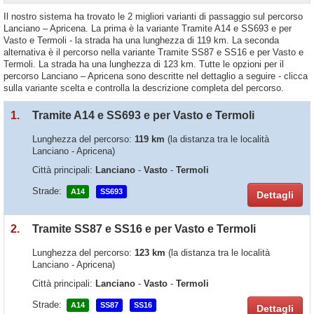
Il nostro sistema ha trovato le 2 migliori varianti di passaggio sul percorso
Lanciano – Apricena. La prima è la variante Tramite A14 e SS693 e per
Vasto e Termoli - la strada ha una lunghezza di 119 km. La seconda
alternativa è il percorso nella variante Tramite SS87 e SS16 e per Vasto e
Termoli. La strada ha una lunghezza di 123 km. Tutte le opzioni per il
percorso Lanciano – Apricena sono descritte nel dettaglio a seguire - clicca
sulla variante scelta e controlla la descrizione completa del percorso.
1.
Tramite A14 e SS693 e per Vasto e Termoli
Lunghezza del percorso:
119 km
(la distanza tra le località
Lanciano - Apricena)
Città principali:
Lanciano
-
Vasto
-
Termoli
Strade:
A14
SS693
Dettagli
2.
Tramite SS87 e SS16 e per Vasto e Termoli
Lunghezza del percorso:
123 km
(la distanza tra le località
Lanciano - Apricena)
Città principali:
Lanciano
-
Vasto
-
Termoli
Strade:
A14
SS87
SS16
Dettagli