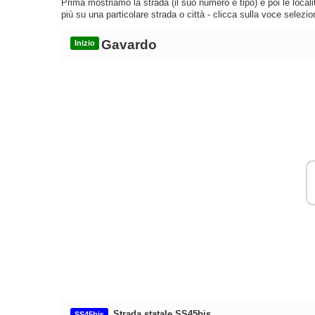
Prima mostriamo la strada (il suo numero e tipo) e poi le loca
più su una particolare strada o città - clicca sulla voce selezio
Gavardo
Inizio
Strada statale SS45bis
SS45bis