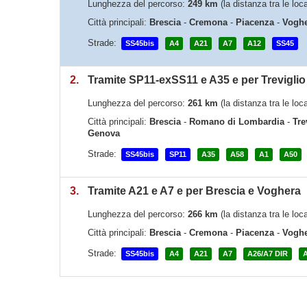
Lunghezza del percorso:
249 km
(la distanza tra le lo
Città principali:
Brescia
-
Cremona
-
Piacenza
-
Vogh
Strade:
SS45bis
A4
A21
A7
A12
SS45
2.
Tramite SP11-exSS11 e A35 e per Treviglio
Lunghezza del percorso:
261 km
(la distanza tra le lo
Città principali:
Brescia
-
Romano di Lombardia
-
Tre
Genova
Strade:
SS45bis
SP11
A35
A58
A1
A50
3.
Tramite A21 e A7 e per Brescia e Voghera
Lunghezza del percorso:
266 km
(la distanza tra le lo
Città principali:
Brescia
-
Cremona
-
Piacenza
-
Vogh
Strade:
SS45bis
A4
A21
A7
A26/A7 DIR