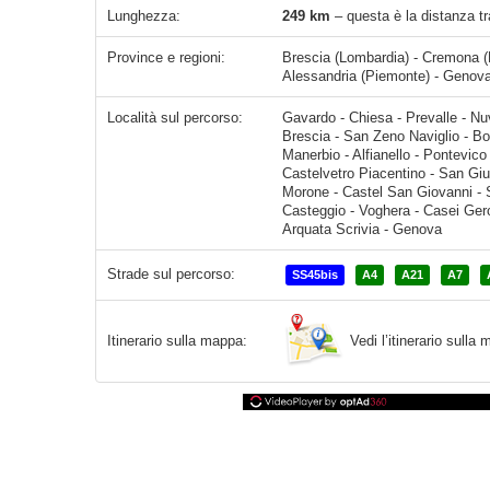
Lunghezza:
249 km
– questa è la distanza t
Province e regioni:
Brescia (Lombardia) - Cremona (
Alessandria (Piemonte) - Genova 
Località sul percorso:
Gavardo - Chiesa - Prevalle - Nuvolento - Nuvolera - Mazzano - Molinetto - Rezzato - Castenedolo - Brescia - San Zeno Naviglio - Borgosatollo - Flero - Poncarale -
Strade sul percorso:
SS45bis
A4
A21
A7
Vedi l’itinerario sull
Itinerario sulla mappa: