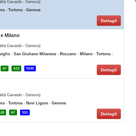
calità Gavardo - Genova)
era
-
Tortona
-
Genova
Dettagli
 e Milano
calità Gavardo - Genova)
viglio
-
San Giuliano Milanese
-
Rozzano
-
Milano
-
Tortona
-
A7
A12
SS45
Dettagli
calità Gavardo - Genova)
era
-
Tortona
-
Novi Ligure
-
Genova
A26
A7
SS1
Dettagli