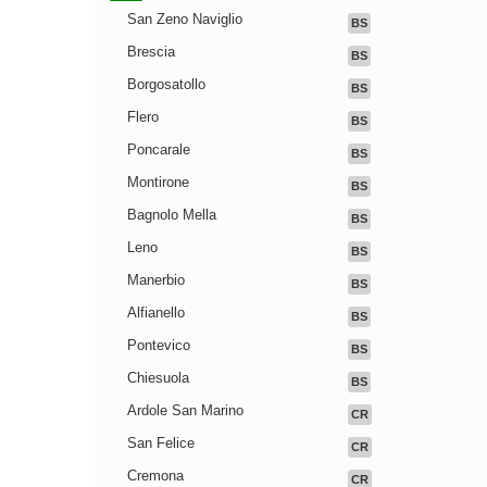
San Zeno Naviglio
BS
Brescia
BS
Borgosatollo
BS
Flero
BS
Poncarale
BS
Montirone
BS
Bagnolo Mella
BS
Leno
BS
Manerbio
BS
Alfianello
BS
Pontevico
BS
Chiesuola
BS
Ardole San Marino
CR
San Felice
CR
Cremona
CR