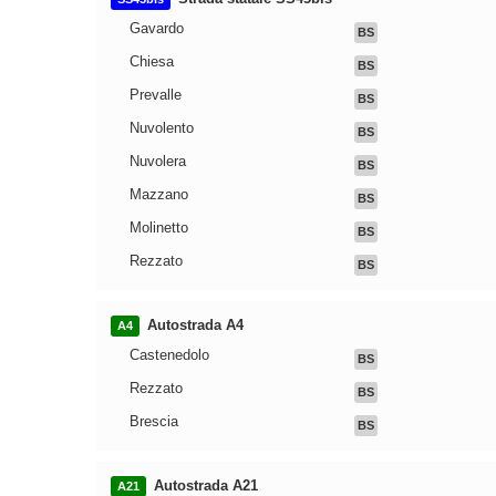
Gavardo
BS
Chiesa
BS
Prevalle
BS
Nuvolento
BS
Nuvolera
BS
Mazzano
BS
Molinetto
BS
Rezzato
BS
Autostrada A4
A4
Castenedolo
BS
Rezzato
BS
Brescia
BS
Autostrada A21
A21