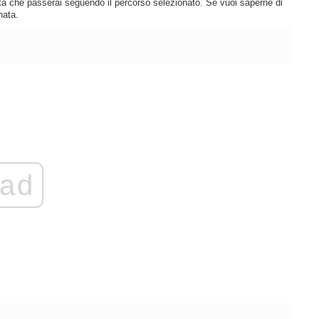
lità che passerai seguendo il percorso selezionato. Se vuoi saperne di
nata.
ad