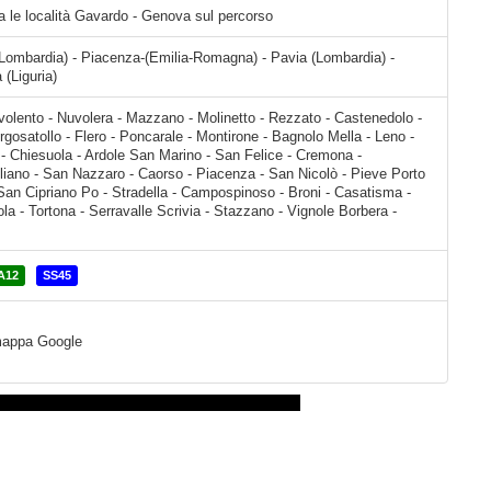
ra le località Gavardo - Genova sul percorso
Lombardia) - Piacenza-(Emilia-Romagna) - Pavia (Lombardia) -
(Liguria)
 Montirone - Bagnolo Mella - Leno - Manerbio - Alfianello - Pontevico - Chiesuola - Ardole San Marino - San Felice - Cremona - Castelvetro Piacentino - San Giuliano - San Nazzaro - Caorso - Piacenza - San Nicolò - Pieve Porto Morone - Castel San Giovanni - San Cipriano Po - Stradella - Campospinoso - Broni - Casatisma - Casteggio
A12
SS45
a mappa Google