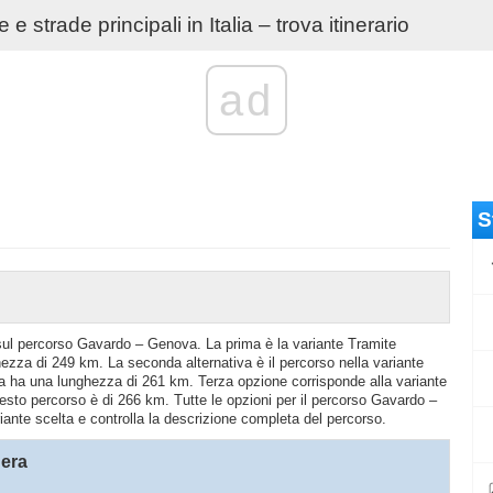
e strade principali in Italia – trova itinerario
ad
S
o sul percorso Gavardo – Genova. La prima è la variante Tramite
ezza di 249 km. La seconda alternativa è il percorso nella variante
a ha una lunghezza di 261 km. Terza opzione corrisponde alla variante
sto percorso è di 266 km. Tutte le opzioni per il percorso Gavardo –
riante scelta e controlla la descrizione completa del percorso.
hera