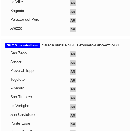
Le Ville
AR
Bagnaia
AR
Palazzo del Pero
AR
Arezzo
AR
Strada statale SGC Grosseto-Fano-exSS680
SGC Grosseto-Fano
San Zeno
AR
Arezzo
AR
Pieve al Toppo
AR
Tegoleto
AR
Alberoro
AR
San Timoteo
AR
Le Vertighe
AR
San Cristoforo
AR
Ponte Esse
AR