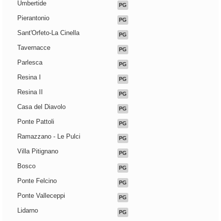
Umbertide
PG
Pierantonio
PG
Sant'Orfeto-La Cinella
PG
Tavernacce
PG
Parlesca
PG
Resina I
PG
Resina II
PG
Casa del Diavolo
PG
Ponte Pattoli
PG
Ramazzano - Le Pulci
PG
Villa Pitignano
PG
Bosco
PG
Ponte Felcino
PG
Ponte Valleceppi
PG
Lidarno
PG