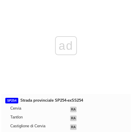
ad
Strada provinciale SP254-exSS254
SP254
Cervia
RA
Tantlon
RA
Castiglione di Cervia
RA