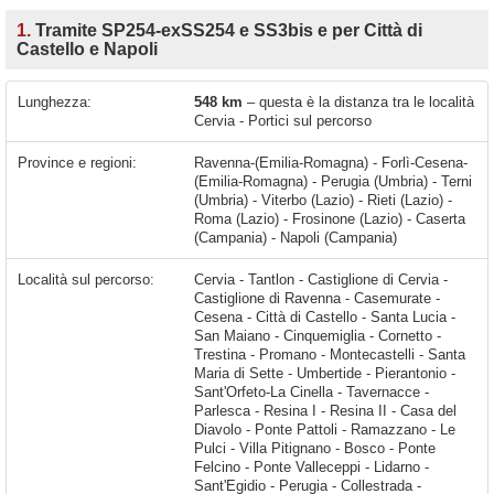
1.
Tramite SP254-exSS254 e SS3bis e per Città di
Castello e Napoli
Lunghezza:
548 km
– questa è la distanza tra le località
Cervia - Portici sul percorso
Province e regioni:
Ravenna-(Emilia-Romagna) - Forlì-Cesena-
(Emilia-Romagna) - Perugia (Umbria) - Terni
(Umbria) - Viterbo (Lazio) - Rieti (Lazio) -
Roma (Lazio) - Frosinone (Lazio) - Caserta
(Campania) - Napoli (Campania)
Località sul percorso:
Cervia - Tantlon - Castiglione di Cervia - Castiglione di Ravenna - Casemurate - Cesena - Città di Castello - Santa Lucia - San Maiano - Cinquemiglia - Cornetto - Trestina - Promano - Montecastelli - Santa Maria di Sette - Umbertide - Pierantonio - Sant'Orfeto-La Cinella - Tavernacce - Parlesca - Resina I - Resina II - Casa del Diavolo - Ponte Pattoli - Ramazzano - Le Pulci - Villa Pitignano - Bosco - Ponte Felcino - Ponte Valleceppi - Lidarno - Sant'Egidio - Perugia - Collestrada - Torgiano - Ponterio - Fornaci - Ponte Nuovo - Deruta