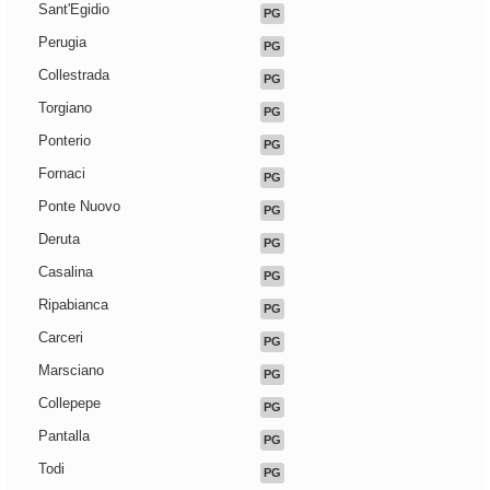
Sant'Egidio
PG
Perugia
PG
Collestrada
PG
Torgiano
PG
Ponterio
PG
Fornaci
PG
Ponte Nuovo
PG
Deruta
PG
Casalina
PG
Ripabianca
PG
Carceri
PG
Marsciano
PG
Collepepe
PG
Pantalla
PG
Todi
PG