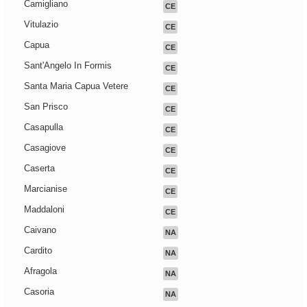
Camigliano
CE
Vitulazio
CE
Capua
CE
Sant'Angelo In Formis
CE
Santa Maria Capua Vetere
CE
San Prisco
CE
Casapulla
CE
Casagiove
CE
Caserta
CE
Marcianise
CE
Maddaloni
CE
Caivano
NA
Cardito
NA
Afragola
NA
Casoria
NA