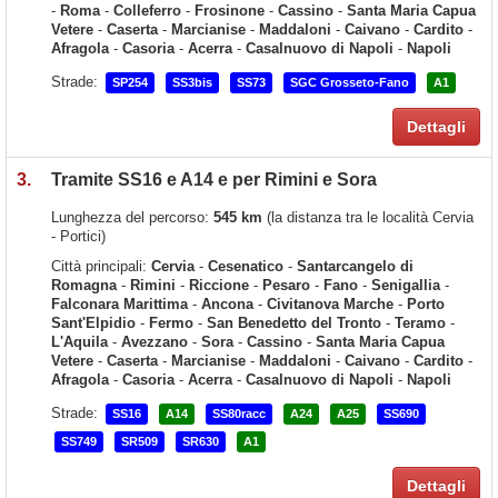
-
Roma
-
Colleferro
-
Frosinone
-
Cassino
-
Santa Maria Capua
Vetere
-
Caserta
-
Marcianise
-
Maddaloni
-
Caivano
-
Cardito
-
Afragola
-
Casoria
-
Acerra
-
Casalnuovo di Napoli
-
Napoli
Strade:
SP254
SS3bis
SS73
SGC Grosseto-Fano
A1
Dettagli
3.
Tramite SS16 e A14 e per Rimini e Sora
Lunghezza del percorso:
545 km
(la distanza tra le località Cervia
- Portici)
Città principali:
Cervia
-
Cesenatico
-
Santarcangelo di
Romagna
-
Rimini
-
Riccione
-
Pesaro
-
Fano
-
Senigallia
-
Falconara Marittima
-
Ancona
-
Civitanova Marche
-
Porto
Sant'Elpidio
-
Fermo
-
San Benedetto del Tronto
-
Teramo
-
L'Aquila
-
Avezzano
-
Sora
-
Cassino
-
Santa Maria Capua
Vetere
-
Caserta
-
Marcianise
-
Maddaloni
-
Caivano
-
Cardito
-
Afragola
-
Casoria
-
Acerra
-
Casalnuovo di Napoli
-
Napoli
Strade:
SS16
A14
SS80racc
A24
A25
SS690
SS749
SR509
SR630
A1
Dettagli