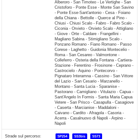
Strade sul percorso:
SP254
SS3bis
SS73