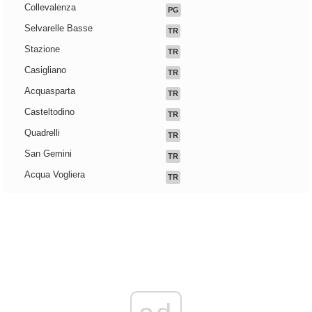
Collevalenza
PG
Selvarelle Basse
TR
Stazione
TR
Casigliano
TR
Acquasparta
TR
Casteltodino
TR
Quadrelli
TR
San Gemini
TR
Acqua Vogliera
TR