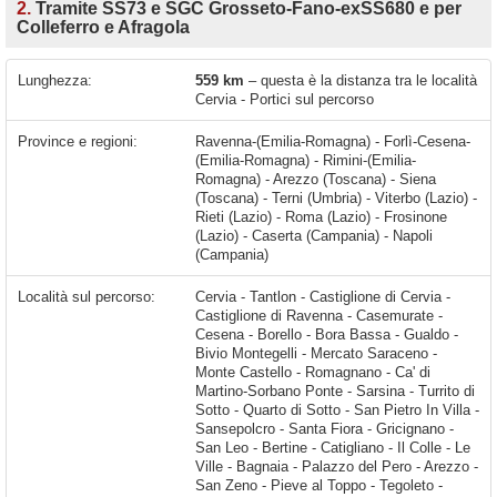
2.
Tramite SS73 e SGC Grosseto-Fano-exSS680 e per
Colleferro e Afragola
Lunghezza:
559 km
– questa è la distanza tra le località
Cervia - Portici sul percorso
Province e regioni:
Ravenna-(Emilia-Romagna) - Forlì-Cesena-
(Emilia-Romagna) - Rimini-(Emilia-
Romagna) - Arezzo (Toscana) - Siena
(Toscana) - Terni (Umbria) - Viterbo (Lazio) -
Rieti (Lazio) - Roma (Lazio) - Frosinone
(Lazio) - Caserta (Campania) - Napoli
(Campania)
Località sul percorso:
Cervia - Tantlon - Castiglione di Cervia - Castiglione di Ravenna - Casemurate - Cesena - Borello - Bora Bassa - Gualdo - Bivio Montegelli - Mercato Saraceno - Monte Castello - Romagnano - Ca' di Martino-Sorbano Ponte - Sarsina - Turrito di Sotto - Quarto di Sotto - San Pietro In Villa - Sansepolcro - Santa Fiora - Gricignano - San Leo - Bertine - Catigliano - Il Colle - Le Ville - Bagnaia - Palazzo del Pero - Arezzo - San Zeno - Pieve al Toppo - Tegoleto - Alberoro - San Timoteo - Le Vertighe - San Cristoforo - Ponte Esse