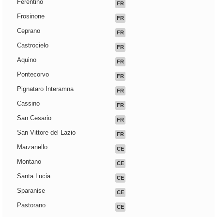
Ferentino
FR
Frosinone
FR
Ceprano
FR
Castrocielo
FR
Aquino
FR
Pontecorvo
FR
Pignataro Interamna
FR
Cassino
FR
San Cesario
FR
San Vittore del Lazio
FR
Marzanello
CE
Montano
CE
Santa Lucia
CE
Sparanise
CE
Pastorano
CE