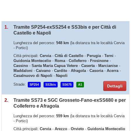
1.
Tramite SP254-exSS254 e SS3bis e per Città di
Castello e Napoli
Lunghezza del percorso:
548 km
(la distanza tra le località Cervia
- Portici)
Città principali:
Cervia
-
Città di Castello
-
Perugia
-
Terni
-
Guidonia Montecelio
-
Roma
-
Colleferro
-
Frosinone
-
Cassino
-
Santa Maria Capua Vetere
-
Caserta
-
Marcianise
-
Maddaloni
-
Caivano
-
Cardito
-
Afragola
-
Casoria
-
Acerra
-
Casalnuovo di Napoli
-
Napoli
Strade:
SP254
SS3bis
SS675
A1
Dettagli
2.
Tramite SS73 e SGC Grosseto-Fano-exSS680 e per
Colleferro e Afragola
Lunghezza del percorso:
559 km
(la distanza tra le località Cervia
- Portici)
Città principali:
Cervia
-
Arezzo
-
Orvieto
-
Guidonia Montecelio