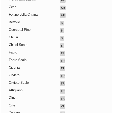
AR
Cesa
AR
Foiano della Chiana
AR
Bettolle
SI
Querce al Pino
SI
Chiusi
SI
Chiusi Scalo
SI
Fabro
TR
Fabro Scalo
TR
Ciconia
TR
Orvieto
TR
Orvieto Scalo
TR
Attigliano
TR
Giove
TR
Orte
VT
Caldare