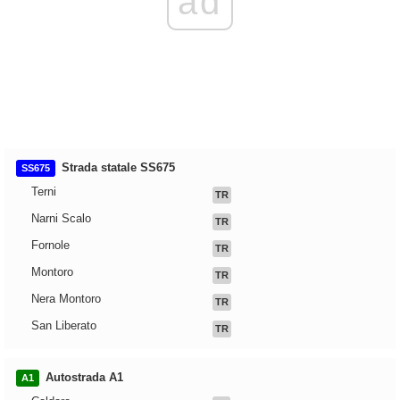
ad
Strada statale SS675
SS675
Terni
TR
Narni Scalo
TR
Fornole
TR
Montoro
TR
Nera Montoro
TR
San Liberato
TR
Autostrada A1
A1