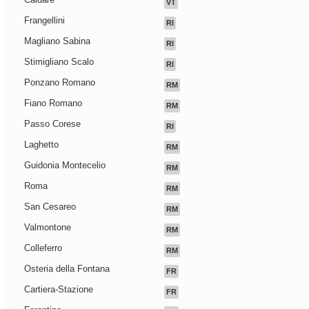
VT
Frangellini
RI
Magliano Sabina
RI
Stimigliano Scalo
RI
Ponzano Romano
RM
Fiano Romano
RM
Passo Corese
RI
Laghetto
RM
Guidonia Montecelio
RM
Roma
RM
San Cesareo
RM
Valmontone
RM
Colleferro
RM
Osteria della Fontana
FR
Cartiera-Stazione
FR