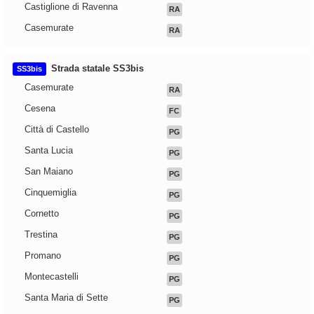
Castiglione di Ravenna
RA
Casemurate
RA
Strada statale SS3bis
SS3bis
Casemurate
RA
Cesena
FC
Città di Castello
PG
Santa Lucia
PG
San Maiano
PG
Cinquemiglia
PG
Cornetto
PG
Trestina
PG
Promano
PG
Montecastelli
PG
Santa Maria di Sette
PG