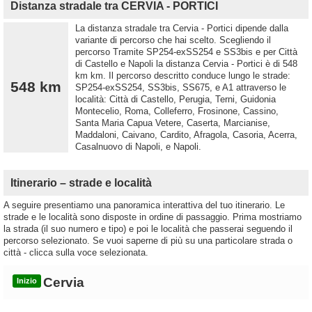
Distanza stradale tra CERVIA - PORTICI
La distanza stradale tra Cervia - Portici dipende dalla
variante di percorso che hai scelto. Scegliendo il
percorso Tramite SP254-exSS254 e SS3bis e per Città
di Castello e Napoli la distanza Cervia - Portici è di 548
km km. Il percorso descritto conduce lungo le strade:
548 km
SP254-exSS254, SS3bis, SS675, e A1 attraverso le
località: Città di Castello, Perugia, Terni, Guidonia
Montecelio, Roma, Colleferro, Frosinone, Cassino,
Santa Maria Capua Vetere, Caserta, Marcianise,
Maddaloni, Caivano, Cardito, Afragola, Casoria, Acerra,
Casalnuovo di Napoli, e Napoli.
Itinerario – strade e località
A seguire presentiamo una panoramica interattiva del tuo itinerario. Le
strade e le località sono disposte in ordine di passaggio. Prima mostriamo
la strada (il suo numero e tipo) e poi le località che passerai seguendo il
percorso selezionato. Se vuoi saperne di più su una particolare strada o
città - clicca sulla voce selezionata.
Cervia
Inizio