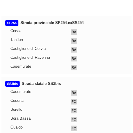
Strada provinciale SP254-exSS254
SP254
Cervia
RA
Tantlon
RA
Castiglione di Cervia
RA
Castiglione di Ravenna
RA
Casemurate
RA
Strada statale SS3bis
SS3bis
Casemurate
RA
Cesena
FC
Borello
FC
Bora Bassa
FC
Gualdo
FC