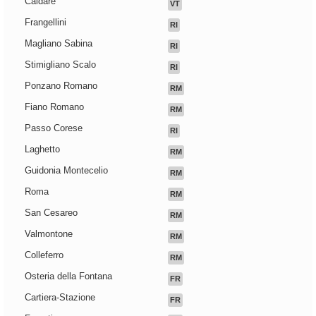
Caldare
VT
Frangellini
RI
Magliano Sabina
RI
Stimigliano Scalo
RI
Ponzano Romano
RM
Fiano Romano
RM
Passo Corese
RI
Laghetto
RM
Guidonia Montecelio
RM
Roma
RM
San Cesareo
RM
Valmontone
RM
Colleferro
RM
Osteria della Fontana
FR
Cartiera-Stazione
FR