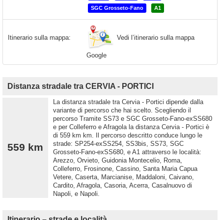
SGC Grosseto-Fano
A1
Vedi l’itinerario sulla mappa
Itinerario sulla mappa:
Google
Distanza stradale tra CERVIA - PORTICI
La distanza stradale tra Cervia - Portici dipende dalla
variante di percorso che hai scelto. Scegliendo il
percorso Tramite SS73 e SGC Grosseto-Fano-exSS680
e per Colleferro e Afragola la distanza Cervia - Portici è
di 559 km km. Il percorso descritto conduce lungo le
strade: SP254-exSS254, SS3bis, SS73, SGC
559 km
Grosseto-Fano-exSS680, e A1 attraverso le località:
Arezzo, Orvieto, Guidonia Montecelio, Roma,
Colleferro, Frosinone, Cassino, Santa Maria Capua
Vetere, Caserta, Marcianise, Maddaloni, Caivano,
Cardito, Afragola, Casoria, Acerra, Casalnuovo di
Napoli, e Napoli.
Itinerario – strade e località