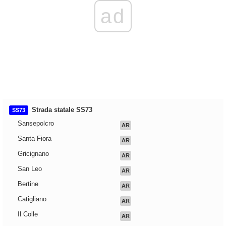
ad
Strada statale SS73
SS73
Sansepolcro
AR
Santa Fiora
AR
Gricignano
AR
San Leo
AR
Bertine
AR
Catigliano
AR
Il Colle
AR