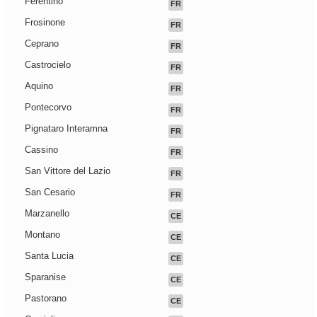
Ferentino
FR
Frosinone
FR
Ceprano
FR
Castrocielo
FR
Aquino
FR
Pontecorvo
FR
Pignataro Interamna
FR
Cassino
FR
San Vittore del Lazio
FR
San Cesario
FR
Marzanello
CE
Montano
CE
Santa Lucia
CE
Sparanise
CE
Pastorano
CE