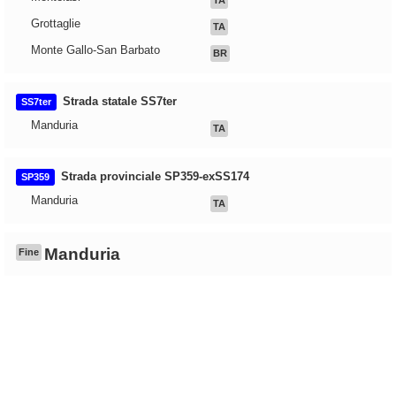
TA
Grottaglie
TA
Monte Gallo-San Barbato
BR
Strada statale SS7ter
SS7ter
Manduria
TA
Strada provinciale SP359-exSS174
SP359
Manduria
TA
Manduria
Fine