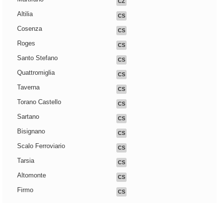
CZ
Altilia
CS
Cosenza
CS
Roges
CS
Santo Stefano
CS
Quattromiglia
CS
Taverna
CS
Torano Castello
CS
Sartano
CS
Bisignano
CS
Scalo Ferroviario
CS
Tarsia
CS
Altomonte
CS
Firmo
CS