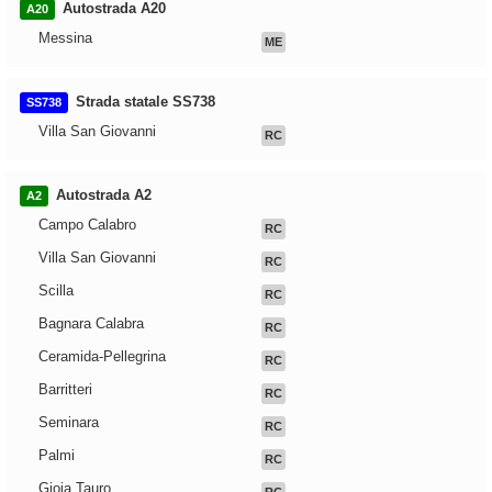
Autostrada A20
A20
Messina
ME
Strada statale SS738
SS738
Villa San Giovanni
RC
Autostrada A2
A2
Campo Calabro
RC
Villa San Giovanni
RC
Scilla
RC
Bagnara Calabra
RC
Ceramida-Pellegrina
RC
Barritteri
RC
Seminara
RC
Palmi
RC
Gioia Tauro