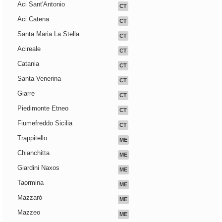
Aci Sant'Antonio
CT
Aci Catena
CT
Santa Maria La Stella
CT
Acireale
CT
Catania
CT
Santa Venerina
CT
Giarre
CT
Piedimonte Etneo
CT
Fiumefreddo Sicilia
CT
Trappitello
ME
Chianchitta
ME
Giardini Naxos
ME
Taormina
ME
Mazzarò
ME
Mazzeo
ME