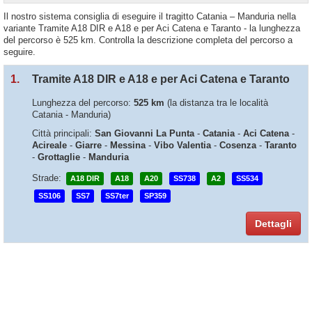
Il nostro sistema consiglia di eseguire il tragitto Catania – Manduria nella
variante Tramite A18 DIR e A18 e per Aci Catena e Taranto - la lunghezza
del percorso è 525 km. Controlla la descrizione completa del percorso a
seguire.
1.
Tramite A18 DIR e A18 e per Aci Catena e Taranto
Lunghezza del percorso:
525 km
(la distanza tra le località
Catania - Manduria)
Città principali:
San Giovanni La Punta
-
Catania
-
Aci Catena
-
Acireale
-
Giarre
-
Messina
-
Vibo Valentia
-
Cosenza
-
Taranto
-
Grottaglie
-
Manduria
Strade:
A18 DIR
A18
A20
SS738
A2
SS534
SS106
SS7
SS7ter
SP359
Dettagli