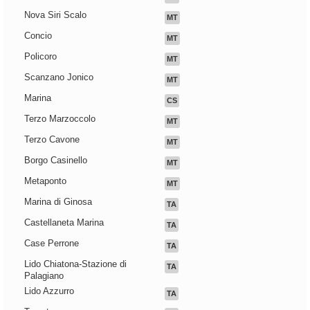
Nova Siri Scalo
MT
Concio
MT
Policoro
MT
Scanzano Jonico
MT
Marina
CS
Terzo Marzoccolo
MT
Terzo Cavone
MT
Borgo Casinello
MT
Metaponto
MT
Marina di Ginosa
TA
Castellaneta Marina
TA
Case Perrone
TA
Lido Chiatona-Stazione di
TA
Palagiano
Lido Azzurro
TA