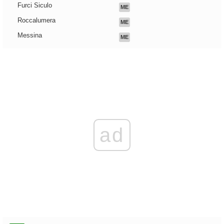
Furci Siculo
ME
Roccalumera
ME
Messina
ME
ad