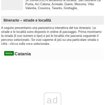
SP359-exSS174 attraverso le località: San Giovanni La
Punta, Aci Catena, Acireale, Giarre, Messina, Vibo
Valentia, Cosenza, Taranto, Grottaglie,
Itinerario – strade e località
A seguire presentiamo una panoramica interattiva del tuo itinerario. Le
strade e le località sono disposte in ordine di passaggio. Prima mostriamo
la strada (il suo numero e tipo) e poi le località che passerai seguendo il
percorso selezionato. Se vuoi saperne di più su una particolare strada o
città - clicca sulla voce selezionata.
Catania
Inizio
ad