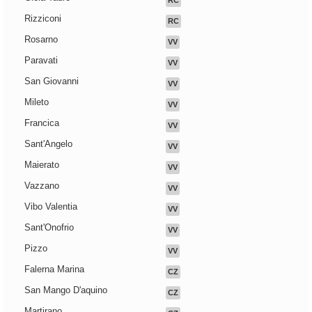
RC
Rizziconi
RC
Rosarno
VV
Paravati
VV
San Giovanni
VV
Mileto
VV
Francica
VV
Sant'Angelo
VV
Maierato
VV
Vazzano
VV
Vibo Valentia
VV
Sant'Onofrio
VV
Pizzo
VV
Falerna Marina
CZ
San Mango D'aquino
CZ
Martirano