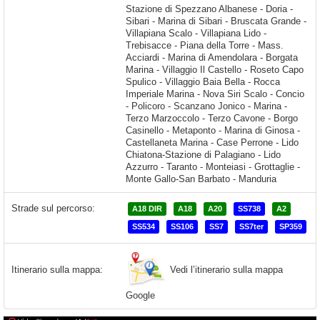
Strade sul percorso:
A18 DIR
A18
A20
SS738
A2
SS534
SS106
SS7
SS7ter
SP359
Vedi l’itinerario sulla mappa
Itinerario sulla mappa:
Google