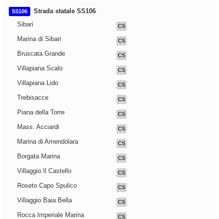
Strada statale SS106
SS106
Sibari
CS
Marina di Sibari
CS
Bruscata Grande
CS
Villapiana Scalo
CS
Villapiana Lido
CS
Trebisacce
CS
Piana della Torre
CS
Mass. Acciardi
CS
Marina di Amendolara
CS
Borgata Marina
CS
Villaggio Il Castello
CS
Roseto Capo Spulico
CS
Villaggio Baia Bella
CS
Rocca Imperiale Marina
CS