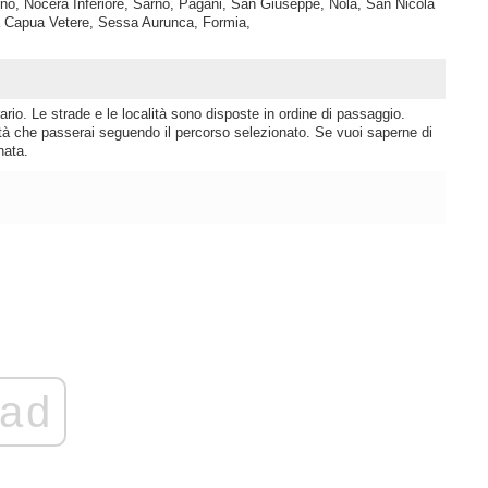
o, Nocera Inferiore, Sarno, Pagani, San Giuseppe, Nola, San Nicola
a Capua Vetere, Sessa Aurunca, Formia,
rio. Le strade e le località sono disposte in ordine di passaggio.
lità che passerai seguendo il percorso selezionato. Se vuoi saperne di
nata.
ad