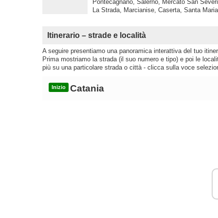
Pontecagnano, Salerno, Mercato San Severin
La Strada, Marcianise, Caserta, Santa Mari
Itinerario – strade e località
A seguire presentiamo una panoramica interattiva del tuo itinera
Prima mostriamo la strada (il suo numero e tipo) e poi le loca
più su una particolare strada o città - clicca sulla voce selezio
Catania
Inizio