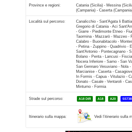
Province e regioni:
Catania (Sicilia) - Messina (Sicil
(Campania) - Caserta (Campania) 
Località sul percorso:
Canalicchio - Sant'Agata li Battiati - Carrubazza-Motta - San Giovanni La Punta - Catania - San Gregorio di Catania - Aci Sant'Antonio - Aci Catena - Santa Maria La Stella - Acireale - Santa
Strade sul percorso:
A18 DIR
A18
A20
SS738
Vedi l’itinerario sull
Itinerario sulla mappa: