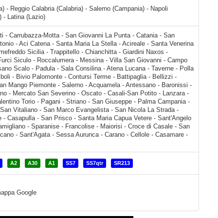
ia) - Reggio Calabria (Calabria) - Salerno (Campania) - Napoli
- Latina (Lazio)
 Venerina - Giarre - Piedimonte Etneo - Fiumefreddo Sicilia - Trappitello - Chianchitta - Giardini Naxos - Taormina - Mazzarò - Mazzeo - Furci Siculo - Roccalumera - Messina - Villa San Giovanni - Campo Calabro - Buonabitacolo - Montesano Scalo - Padula - Sala Consilina - Atena Lucana - Taverne - Polla - Petina - Zuppino - Quadrivio - Eboli - Bivio Palomonte
A2
A30
A1
SS7
SS7qtr
SR213
a mappa Google