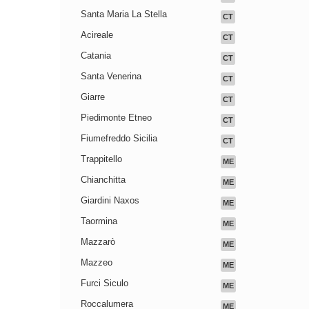
Santa Maria La Stella
CT
Acireale
CT
Catania
CT
Santa Venerina
CT
Giarre
CT
Piedimonte Etneo
CT
Fiumefreddo Sicilia
CT
Trappitello
ME
Chianchitta
ME
Giardini Naxos
ME
Taormina
ME
Mazzarò
ME
Mazzeo
ME
Furci Siculo
ME
Roccalumera
ME