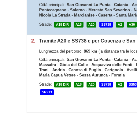
Città principali:
San Giovanni La Punta
-
Catania
-
Ac
Pontecagnano
-
Salerno
-
Mercato San Severino
-
N
Nicola La Strada
-
Marcianise
-
Caserta
-
Santa Mari
Strade:
A18 DIR
A18
A20
SS738
A2
A30
2.
Tramite A20 e SS738 e per Cosenza e San 
Lunghezza del percorso:
869 km
(la distanza tra le loc
Città principali:
San Giovanni La Punta
-
Catania
-
Ac
Massafra
-
Gioia del Colle
-
Acquaviva delle Fonti
-
Trani
-
Andria
-
Canosa di Puglia
-
Cerignola
-
Avell
Maria Capua Vetere
-
Sessa Aurunca
-
Formia
Strade:
A18 DIR
A18
A20
SS738
A2
SS53
SR213