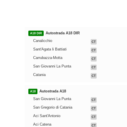
Autostrada A18 DIR
A18 DIR
Canalicchio
CT
Sant'Agata li Battiati
CT
Carrubazza-Motta
CT
San Giovanni La Punta
CT
Catania
CT
Autostrada A18
A18
San Giovanni La Punta
CT
San Gregorio di Catania
CT
Aci Sant'Antonio
CT
Aci Catena
CT