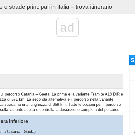
e strade principali in Italia – trova itinerario
ad
S
o sul percorso Catania – Gaeta. La prima è la variante Tramite A18 DIR e
zza di 671 km. La seconda alternativa è il percorso nella variante
 strada ha una lunghezza di 869 km. Tutte le opzioni per il percorso
sulla variante scelta e controlla la descrizione completa del percorso.
era Inferiore
alità Catania - Gaeta)