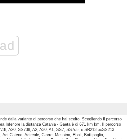
ad
nde dalla variante di percorso che hai scelto. Scegliendo il percorso
a Inferiore la distanza Catania - Gaeta è di 671 km km. Il percorso
, A18, A20, SS738, A2, A30, A1, SS7, SS7qtr, e SR213-exSS213
, Aci Catena, Acireale, Giarre, Messina, Eboli, Battipaglia,